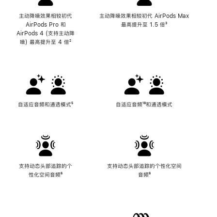
主动降噪效果相较初代
主动降噪效果相较初代 AirPods Max
AirPods Pro 和
最高提升至 1.5 倍
脚
³
AirPods 4 (支持主动降
注
噪) 最高提升至 4 倍
脚
²
注
自适应音频和通透模式
脚
⁵
自适应音频
脚
¹⁸和通透模式
注
注
支持动态头部追踪的个
支持动态头部追踪的个性化空间
性化空间音频
脚
⁶
音频
脚
⁶
注
注