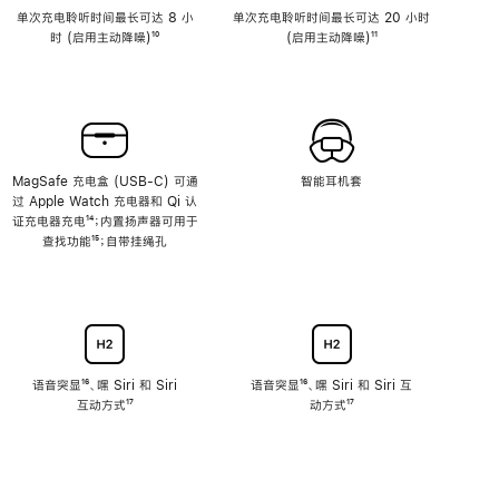
单次充电聆听时间最长可达 8 小
单次充电聆听时间最长可达 20 小时
时 (启用主动降噪)
脚
¹⁰
(启用主动降噪)
脚
¹¹
注
注
MagSafe 充电盒 (USB-C) 可通
智能耳机套
过 Apple Watch 充电器和 Qi 认
证充电器充电
脚
¹⁴；内置扬声器可用于
查找功能
注
脚
¹⁵；自带挂绳孔
注
语音突显
脚
¹⁶、嘿 Siri 和 Siri
语音突显
脚
¹⁶、嘿 Siri 和 Siri 互
互动方式
注
脚
¹⁷
注
动方式
脚
¹⁷
注
注