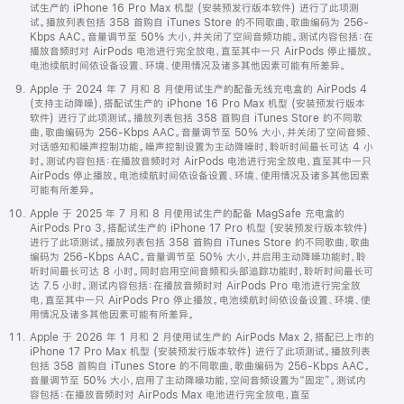
试生产的 iPhone 16 Pro Max 机型 (安装预发行版本软件) 进行了此项测
试。播放列表包括 358 首购自 iTunes Store 的不同歌曲，歌曲编码为 256-
Kbps AAC。音量调节至 50% 大小，并关闭了空间音频功能。测试内容包括：在
播放音频时对 AirPods 电池进行完全放电，直至其中一只 AirPods 停止播放。
电池续航时间依设备设置、环境、使用情况及诸多其他因素可能有所差异。
Apple 于 2024 年 7 月和 8 月使用试生产的配备无线充电盒的 AirPods 4
(支持主动降噪)，搭配试生产的 iPhone 16 Pro Max 机型 (安装预发行版本
软件) 进行了此项测试。播放列表包括 358 首购自 iTunes Store 的不同歌
曲，歌曲编码为 256-Kbps AAC。音量调节至 50% 大小，并关闭了空间音频、
对话感知和噪声控制功能。噪声控制设置为主动降噪时，聆听时间最长可达 4 小
时。测试内容包括：在播放音频时对 AirPods 电池进行完全放电，直至其中一只
AirPods 停止播放。电池续航时间依设备设置、环境、使用情况及诸多其他因素
可能有所差异。
Apple 于 2025 年 7 月和 8 月使用试生产的配备 MagSafe 充电盒的
AirPods Pro 3，搭配试生产的 iPhone 17 Pro 机型 (安装预发行版本软件)
进行了此项测试。播放列表包括 358 首购自 iTunes Store 的不同歌曲，歌曲
编码为 256-Kbps AAC。音量调节至 50% 大小，并启用主动降噪功能时，聆
听时间最长可达 8 小时。同时启用空间音频和头部追踪功能时，聆听时间最长可
达 7.5 小时。测试内容包括：在播放音频时对 AirPods Pro 电池进行完全放
电，直至其中一只 AirPods Pro 停止播放。电池续航时间依设备设置、环境、使
用情况及诸多其他因素可能有所差异。
Apple 于 2026 年 1 月和 2 月使用试生产的 AirPods Max 2，搭配已上市的
iPhone 17 Pro Max 机型 (安装预发行版本软件) 进行了此项测试。播放列表
包括 358 首购自 iTunes Store 的不同歌曲，歌曲编码为 256-Kbps AAC。
音量调节至 50% 大小，启用了主动降噪功能，空间音频设置为“固定”。测试内
容包括：在播放音频时对 AirPods Max 电池进行完全放电，直至