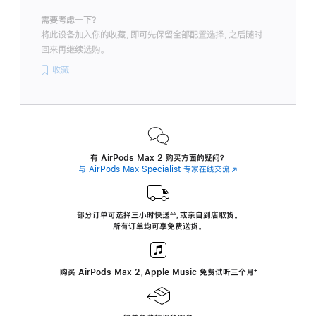
需要考虑一下？
将此设备加入你的收藏，即可先保留全部配置选择，之后随时
回来再继续选购。
收藏
有 AirPods Max 2 购买方面的疑问？
与 AirPods Max Specialist 专家在线交流
(在
新
窗
口
中
部分订单可选择三小时
快送
，
或亲自到店取货。
∆∆
 ${translate.store.a11y.footnote} 
打
所有订单均可享免费送货。
开)
购买 AirPods Max 2，Apple Music 免费试听三个月
‍脚
‍⁺
注