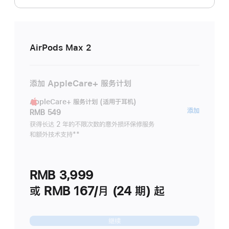
AirPods Max 2
添加 AppleCare+ 服务计划
AppleCare+ 服务计划 (适用于耳机)
AppleC
添加
RMB 549
服
获得长达 2 年的不限次数的意外损坏保修服务
和额外技术支持
脚
**
务
注
计
划
RMB 3,999
(适
用
或 RMB 167/月 (24 期) 起
于
耳
继续
机)