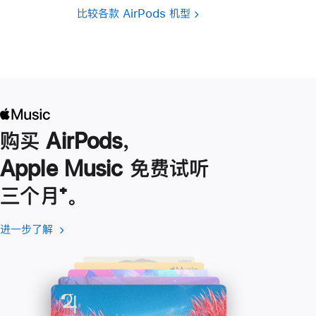
比较各款 AirPods 机型
购买 AirPods，
Apple Music 免费试听
三个月
脚
⁺。
注
进一步了解
进
(在
一
新
步
窗
了
口
解
中