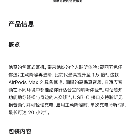
简单免费的退货服务
产品信息
概览
绝赞的包耳式耳机，带来绝妙的个人聆听体验；靓丽五色任
你选；主动降噪再进阶，比前代最高提升至 1.5 倍
脚
³。这款
AirPods Max 2 具备惊艳、细腻的高保真音质。自适应音
注
频在不同环境中都能给你舒适合宜的聆听体验
脚
¹⁹。对话感知
功能助你轻松与身边的人交谈
脚
¹⁹。USB-C 接口支持聆听无
注
损音频
脚
⁷，并可轻松充电。启用主动降噪时，单次充电聆听时间
注
最长可达 20 小时
注
脚
¹¹。
注
包装内容