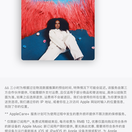
-
打
Apple
开)
Music
网
脚
∆∆
三小时为根据过往物流数据推算的预估时间，特殊情况下可能会延迟。该服务由第三
注
页
方合作伙伴提供，可能需额外支付运费，且仅适用于部分商品和寄送地址，具体以结账页
页
面为准。如果之后选择退货，运费将不会被退回。
我们会使用你所在位置，为你更快显示
送货选项。我们通过你的 IP 地址，或者你在上次访问 Apple 网站时输入的位置信息，
脚
找到了你的位置。
** AppleCare+ 服务计划可为使用过程中发生的意外损坏提供不限次数的保修服务。
⁺ 仅限新订阅用户。免费试用期结束后，每月收费为 RMB 12。优惠仅面向购买符合条件
的新设备的 Apple Music 新订阅用户限时提供。要兑换此优惠，需要将符合条件的音
频设备与运行最新版本 iOS 或 iPadOS 的 Apple 设备连接或配对。为 Apple