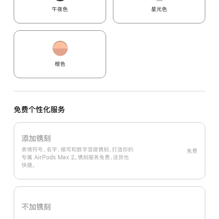
午夜色
星光色
橙色
免费个性化服务
添加镌刻
表情符号、名字、缩写和数字混搭镌刻，打造你的
免费
专属 AirPods Max 2。镌刻服务免费，送货也
快捷。
不加镌刻