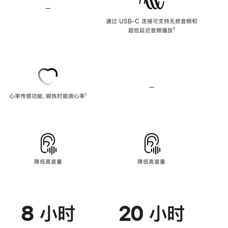
—
不
支
通过 USB-C 连接可支持无损音频和
持
超低延迟音频播放
脚
⁷
无
注
损
音
频
—
不
心率传感功能，锻炼时能测心率
脚
¹
支
注
持
心
率
传
感
功
能
降低高音量
降低高音量
8 小时
20 小时