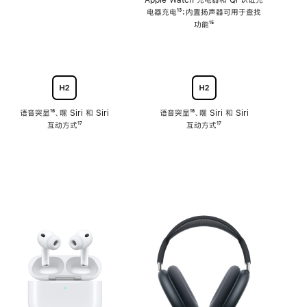
注
Apple Watch 充电器和 Qi 认证充
电器充电
脚
¹³；内置扬声器可用于查找
注
功能
脚
¹⁵
注
语音突显
脚
¹⁶、嘿 Siri 和 Siri
语音突显
脚
¹⁶、嘿 Siri 和 Siri
互动方式
注
脚
¹⁷
互动方式
注
脚
¹⁷
注
注