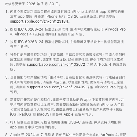
此信息更新于 2026 年 7 月 30 日。
内置心率监测功能适合在体能训练时通过 iPhone 上的健身 app 和兼容的第
三方 app 使用，并要求 iPhone 运行 iOS 26 及更新系统。详情请参阅
support.apple.com/zh-cn/123184
。
按照 IEC 60268-24 标准进行测试时，主动降噪效果相较初代 AirPods Pro
和 AirPods 4 (支持主动降噪) 最高提升至 4 倍。
按照 IEC 60268-24 标准进行测试时，主动降噪效果相较上一代机型最高提
升至 1.5 倍。
设备性能与噪音控制功能 (主动降噪、自适应音频和通透模式等) 可能会受到碎
屑或耳垢堆积的影响。请定期清洁设备，以便维护性能，确保所有功能可正常使
用。请参阅
support.apple.com/zh-cn/102672
了解 AirPods 4 的清洁说
明。
设备性能与噪声控制功能 (主动降噪、自适应音频和通透模式等) 可能会受到碎
屑或耳垢堆积的影响。请定期清洁设备，以便维护性能，确保所有功能可正常使
用。请参阅
support.apple.com/zh-cn/120409
了解 AirPods Pro 的清洁
说明。
需要使用兼容的硬件和软件。适用于支持此功能的 app 中播放的兼容内容。并
非所有内容都支持杜比全景声。需要使用配备原深感摄像头的 iPhone 为个性
化空间音频创建个人轮廓档案，该信息将在运行最新版本操作系统软件 (包括
iOS、iPadOS 和 macOS) 的各种 Apple 设备间同步。
聆听超低延迟音频和无损音频需要使用 USB-C 连接线，并从支持该功能的
app 和服务中获取兼容的内容。
Apple 于 2024 年 7 月和 8 月使用试生产的配备充电盒的 AirPods 4，搭配