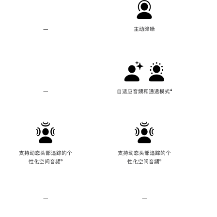
—
不
主动降噪
支
持
主
动
降
噪
—
不
自适应音频和通透模式
脚
⁴
支
注
持
自
适
应
音
频
支持动态头部追踪的个
支持动态头部追踪的个
和
性化空间音频
脚
⁶
性化空间音频
脚
⁶
通
注
注
透
模
式
—
不
—
不
支
支
持
持