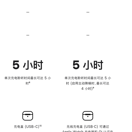
无
无
损
损
—
不
—
不
音
音
支
支
频
频
持
持
心
心
率
率
—
不
—
不
传
传
支
支
感
感
持
持
功
功
降
降
能
能
低
低
5 小时
5 小时
高
高
音
音
量
量
功
功
单次充电聆听时间最长可达 5 小
单次充电聆听时间最长可达 5 小
能
能
时
脚
⁸
时 (启用主动降噪时，最长可达
注
4 小时)
脚
⁹
注
充电盒 (USB-C)
脚
¹²
无线充电盒 (USB‑C) 可通过