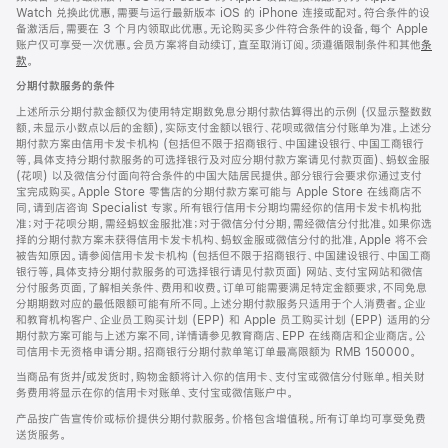
Watch 兑换此优惠，需要与运行最新版本 iOS 的 iPhone 连接或配对。符合条件的设
备激活后，需要在 3 个月内领取此优惠。无论购买多少件符合条件的设备，每个 Apple
账户仅可享受一次优惠。会员方案将自动续订，直至取消订阅。须遵循限制条件和其他
条
款
。
(在
新
分期付款服务的条件
窗
口
上述所示分期付款金额仅为使用特定期数免息分期付款估算得出的示例 (仅显示整数数
中
额，未显示小数点以后的金额)，实际支付金额以银行、花呗或微信分付账单为准。上述分
打
期付款方案由信用卡发卡机构 (包括但不限于招商银行、中国建设银行、中国工商银行
开)
等，具体支持分期付款服务的可选择银行及对应分期付款方案请见付款页面)、蚂蚁金服
(花呗) 以及微信分付面向符合条件的中国大陆居民提供。部分银行会要求你通过支付
宝完成购买。Apple Store 零售店的分期付款方案可能与 Apple Store 在线商店不
同，请到店咨询 Specialist 专家。所有银行信用卡分期均需经你的信用卡发卡机构批
准；对于花呗分期，需经蚂蚁金服批准；对于微信分付分期，需经微信分付批准。如果你选
择的分期付款方案未获得信用卡发卡机构、蚂蚁金服或微信分付的批准，Apple 将不会
被告知原因。请参阅信用卡发卡机构 (包括但不限于招商银行、中国建设银行、中国工商
银行等，具体支持分期付款服务的可选择银行请见付款页面) 网站、支付宝网站和微信
分付服务页面，了解相关条件、费用和收费。订单可能需要满足特定金额要求，不同免息
分期期数对应的最低限额可能有所不同。上述分期付款服务只适用于个人消费者。企业
和教育机构客户、企业员工购买计划 (EPP) 和 Apple 员工购买计划 (EPP) 适用的分
期付款方案可能与上述方案不同，详情请参见教育商店、EPP 在线商店和企业商店。公
司信用卡无资格申请分期。招商银行分期付款单笔订单最高限额为 RMB 150000。
当商品有货并/或发货时，购物金额将计入你的信用卡、支付宝或微信分付账单。相关财
务费用将显示在你的信用卡对账单、支付宝或微信账户中。
产品按广告宣传价或标价提供分期付款服务。价格包含增值税。所有订单均可享受免费
送货服务。