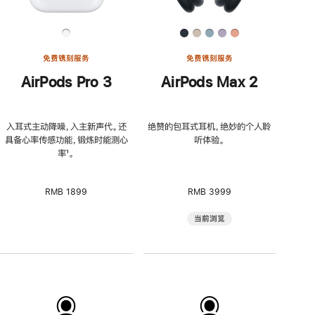
免费镌刻服务
免费镌刻服务
AirPods Pro 3
AirPods Max 2
入耳式主动降噪，入主新声代。还
绝赞的包耳式耳机，绝妙的个人聆
具备心率传感功能，锻炼时能测心
听体验。
率
脚
¹。
注
RMB 1899
RMB 3999
当前浏览