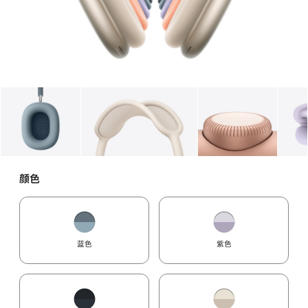
图库
图像
1
图库
图像
2
图库
图像
3
颜色
蓝色
紫色