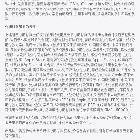
Watch 兑换此优惠，需要与运行最新版本 iOS 的 iPhone 连接或配对。符合条件的设
备激活后，需要在 3 个月内领取此优惠。无论购买多少件符合条件的设备，每个 Apple
账户仅可享受一次优惠。会员方案将自动续订，直至取消订阅。须遵循限制条件和其他
条
款
。
(在
新
分期付款服务的条件
窗
口
上述所示分期付款金额仅为使用特定期数免息分期付款估算得出的示例 (仅显示整数数
中
额，未显示小数点以后的金额)，实际支付金额以银行、花呗或微信分付账单为准。上述分
打
期付款方案由信用卡发卡机构 (包括但不限于招商银行、中国建设银行、中国工商银行
开)
等，具体支持分期付款服务的可选择银行及对应分期付款方案请见付款页面)、蚂蚁金服
(花呗) 以及微信分付面向符合条件的中国大陆居民提供。部分银行会要求你通过支付
宝完成购买。Apple Store 零售店的分期付款方案可能与 Apple Store 在线商店不
同，请到店咨询 Specialist 专家。所有银行信用卡分期均需经你的信用卡发卡机构批
准；对于花呗分期，需经蚂蚁金服批准；对于微信分付分期，需经微信分付批准。如果你选
择的分期付款方案未获得信用卡发卡机构、蚂蚁金服或微信分付的批准，Apple 将不会
被告知原因。请参阅信用卡发卡机构 (包括但不限于招商银行、中国建设银行、中国工商
银行等，具体支持分期付款服务的可选择银行请见付款页面) 网站、支付宝网站和微信
分付服务页面，了解相关条件、费用和收费。订单可能需要满足特定金额要求，不同免息
分期期数对应的最低限额可能有所不同。上述分期付款服务只适用于个人消费者。企业
和教育机构客户、企业员工购买计划 (EPP) 和 Apple 员工购买计划 (EPP) 适用的分
期付款方案可能与上述方案不同，详情请参见教育商店、EPP 在线商店和企业商店。公
司信用卡无资格申请分期。招商银行分期付款单笔订单最高限额为 RMB 150000。
当商品有货并/或发货时，购物金额将计入你的信用卡、支付宝或微信分付账单。相关财
务费用将显示在你的信用卡对账单、支付宝或微信账户中。
产品按广告宣传价或标价提供分期付款服务。价格包含增值税。所有订单均可享受免费
送货服务。