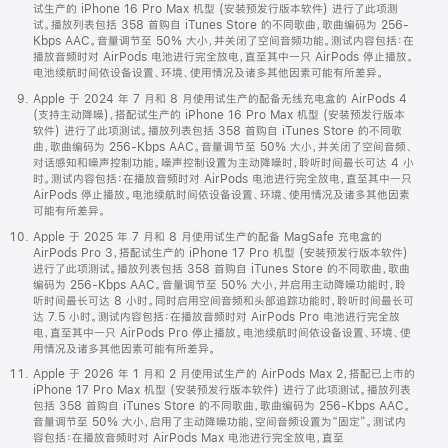
试生产的 iPhone 16 Pro Max 机型 (安装预发行版本软件) 进行了此项测
试。播放列表包括 358 首购自 iTunes Store 的不同歌曲，歌曲编码为 256-
Kbps AAC。音量调节至 50% 大小，并关闭了空间音频功能。测试内容包括：在
播放音频时对 AirPods 电池进行完全放电，直至其中一只 AirPods 停止播放。
电池续航时间依设备设置、环境、使用情况及诸多其他因素可能有所差异。
Apple 于 2024 年 7 月和 8 月使用试生产的配备无线充电盒的 AirPods 4
(支持主动降噪)，搭配试生产的 iPhone 16 Pro Max 机型 (安装预发行版本
软件) 进行了此项测试。播放列表包括 358 首购自 iTunes Store 的不同歌
曲，歌曲编码为 256-Kbps AAC。音量调节至 50% 大小，并关闭了空间音频、
对话感知和噪声控制功能。噪声控制设置为主动降噪时，聆听时间最长可达 4 小
时。测试内容包括：在播放音频时对 AirPods 电池进行完全放电，直至其中一只
AirPods 停止播放。电池续航时间依设备设置、环境、使用情况及诸多其他因素
可能有所差异。
Apple 于 2025 年 7 月和 8 月使用试生产的配备 MagSafe 充电盒的
AirPods Pro 3，搭配试生产的 iPhone 17 Pro 机型 (安装预发行版本软件)
进行了此项测试。播放列表包括 358 首购自 iTunes Store 的不同歌曲，歌曲
编码为 256-Kbps AAC。音量调节至 50% 大小，并启用主动降噪功能时，聆
听时间最长可达 8 小时。同时启用空间音频和头部追踪功能时，聆听时间最长可
达 7.5 小时。测试内容包括：在播放音频时对 AirPods Pro 电池进行完全放
电，直至其中一只 AirPods Pro 停止播放。电池续航时间依设备设置、环境、使
用情况及诸多其他因素可能有所差异。
Apple 于 2026 年 1 月和 2 月使用试生产的 AirPods Max 2，搭配已上市的
iPhone 17 Pro Max 机型 (安装预发行版本软件) 进行了此项测试。播放列表
包括 358 首购自 iTunes Store 的不同歌曲，歌曲编码为 256-Kbps AAC。
音量调节至 50% 大小，启用了主动降噪功能，空间音频设置为“固定”。测试内
容包括：在播放音频时对 AirPods Max 电池进行完全放电，直至