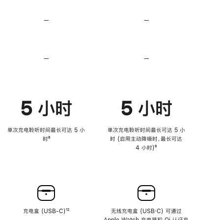
无
无
损
损
—
不
—
不
音
音
支
支
频
频
持
持
心
心
率
率
—
不
—
不
传
传
支
支
感
感
持
持
功
功
降
降
能
能
低
低
5 小时
5 小时
高
高
音
音
量
量
功
功
单次充电聆听时间最长可达 5 小
单次充电聆听时间最长可达 5 小
能
能
时
脚
⁸
时 (启用主动降噪时，最长可达
注
4 小时)
脚
⁹
注
充电盒 (USB-C)
脚
¹²
无线充电盒 (USB‑C) 可通过