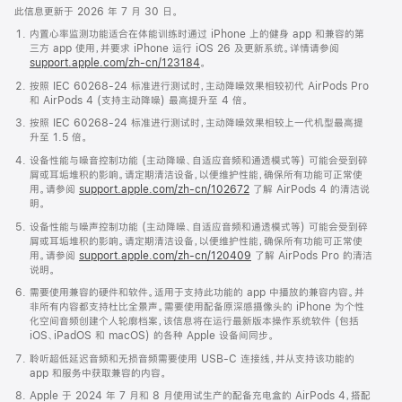
此信息更新于 2026 年 7 月 30 日。
内置心率监测功能适合在体能训练时通过 iPhone 上的健身 app 和兼容的第
三方 app 使用，并要求 iPhone 运行 iOS 26 及更新系统。详情请参阅
support.apple.com/zh-cn/123184
。
按照 IEC 60268-24 标准进行测试时，主动降噪效果相较初代 AirPods Pro
和 AirPods 4 (支持主动降噪) 最高提升至 4 倍。
按照 IEC 60268-24 标准进行测试时，主动降噪效果相较上一代机型最高提
升至 1.5 倍。
设备性能与噪音控制功能 (主动降噪、自适应音频和通透模式等) 可能会受到碎
屑或耳垢堆积的影响。请定期清洁设备，以便维护性能，确保所有功能可正常使
用。请参阅
support.apple.com/zh-cn/102672
了解 AirPods 4 的清洁说
明。
设备性能与噪声控制功能 (主动降噪、自适应音频和通透模式等) 可能会受到碎
屑或耳垢堆积的影响。请定期清洁设备，以便维护性能，确保所有功能可正常使
用。请参阅
support.apple.com/zh-cn/120409
了解 AirPods Pro 的清洁
说明。
需要使用兼容的硬件和软件。适用于支持此功能的 app 中播放的兼容内容。并
非所有内容都支持杜比全景声。需要使用配备原深感摄像头的 iPhone 为个性
化空间音频创建个人轮廓档案，该信息将在运行最新版本操作系统软件 (包括
iOS、iPadOS 和 macOS) 的各种 Apple 设备间同步。
聆听超低延迟音频和无损音频需要使用 USB-C 连接线，并从支持该功能的
app 和服务中获取兼容的内容。
Apple 于 2024 年 7 月和 8 月使用试生产的配备充电盒的 AirPods 4，搭配