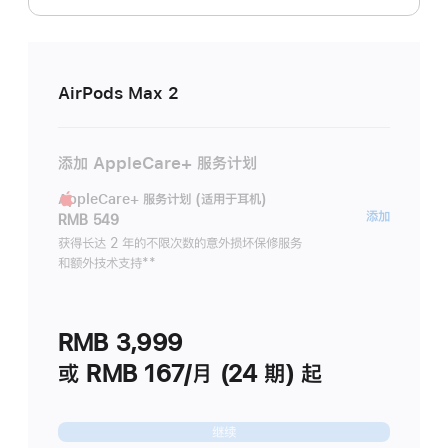
AirPods Max 2
添加 AppleCare+ 服务计划
AppleCare+ 服务计划 (适用于耳机)
AppleC
添加
RMB 549
服
获得长达 2 年的不限次数的意外损坏保修服务
和额外技术支持
脚
**
务
注
计
划
RMB 3,999
(适
用
或 RMB 167/月 (24 期) 起
于
耳
继续
机)