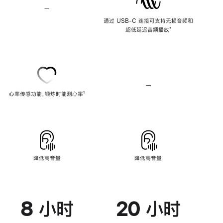
—
不
支
通过 USB-C 连接可支持无损音频和
持
超低延迟音频播放
脚
⁷
无
注
损
音
频
—
不
心率传感功能，锻炼时能测心率
脚
¹
支
注
持
心
率
传
感
功
能
降低高音量
降低高音量
8 小时
20 小时