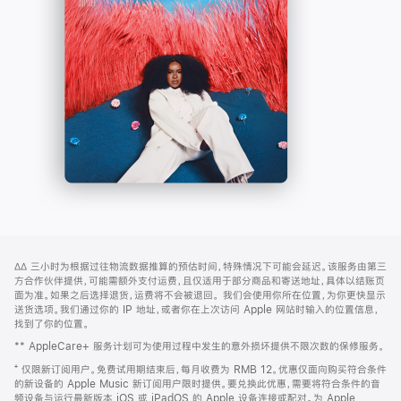
-
打
Apple
开)
Music
网
脚
∆∆
三小时为根据过往物流数据推算的预估时间，特殊情况下可能会延迟。该服务由第三
注
页
方合作伙伴提供，可能需额外支付运费，且仅适用于部分商品和寄送地址，具体以结账页
页
面为准。如果之后选择退货，运费将不会被退回。
我们会使用你所在位置，为你更快显示
送货选项。我们通过你的 IP 地址，或者你在上次访问 Apple 网站时输入的位置信息，
脚
找到了你的位置。
** AppleCare+ 服务计划可为使用过程中发生的意外损坏提供不限次数的保修服务。
⁺ 仅限新订阅用户。免费试用期结束后，每月收费为 RMB 12。优惠仅面向购买符合条件
的新设备的 Apple Music 新订阅用户限时提供。要兑换此优惠，需要将符合条件的音
频设备与运行最新版本 iOS 或 iPadOS 的 Apple 设备连接或配对。为 Apple