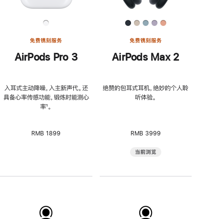
免费镌刻服务
免费镌刻服务
AirPods Pro 3
AirPods Max 2
入耳式主动降噪，入主新声代。还
绝赞的包耳式耳机，绝妙的个人聆
具备心率传感功能，锻炼时能测心
听体验。
率
脚
¹。
注
RMB 1899
RMB 3999
当前浏览