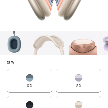
图库
图像
1
图库
图像
2
图库
图像
3
颜色
蓝色
紫色