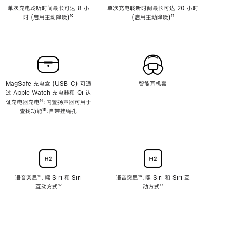
单次充电聆听时间最长可达 8 小
单次充电聆听时间最长可达 20 小时
时 (启用主动降噪)
脚
¹⁰
(启用主动降噪)
脚
¹¹
注
注
MagSafe 充电盒 (USB-C) 可通
智能耳机套
过 Apple Watch 充电器和 Qi 认
证充电器充电
脚
¹⁴；内置扬声器可用于
查找功能
注
脚
¹⁵；自带挂绳孔
注
语音突显
脚
¹⁶、嘿 Siri 和 Siri
语音突显
脚
¹⁶、嘿 Siri 和 Siri 互
互动方式
注
脚
¹⁷
注
动方式
脚
¹⁷
注
注