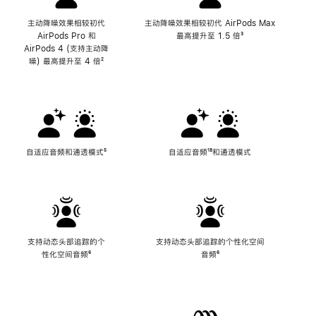
主动降噪效果相较初代
主动降噪效果相较初代 AirPods Max
AirPods Pro 和
最高提升至 1.5 倍
脚
³
AirPods 4 (支持主动降
注
噪) 最高提升至 4 倍
脚
²
注
自适应音频和通透模式
脚
⁵
自适应音频
脚
¹⁸和通透模式
注
注
支持动态头部追踪的个
支持动态头部追踪的个性化空间
性化空间音频
脚
⁶
音频
脚
⁶
注
注