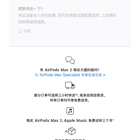
需要考虑一下？
将此设备加入你的收藏，即可先保留全部配置选择，之后随时
回来再继续选购。
收藏
有 AirPods Max 2 购买方面的疑问？
与 AirPods Max Specialist 专家在线交流
(在
新
窗
口
中
部分订单可选择三小时
快送
，
或亲自到店取货。
∆∆
 ${translate.store.a11y.footnote} 
打
所有订单均可享免费送货。
开)
购买 AirPods Max 2，Apple Music 免费试听三个月
‍脚
‍⁺
注