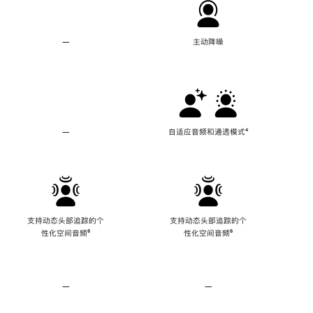
—
不
主动降噪
支
持
主
动
降
噪
—
不
自适应音频和通透模式
脚
⁴
支
注
持
自
适
应
音
频
支持动态头部追踪的个
支持动态头部追踪的个
和
性化空间音频
脚
⁶
性化空间音频
脚
⁶
通
注
注
透
模
式
—
不
—
不
支
支
持
持