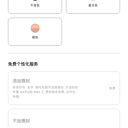
午夜色
星光色
橙色
免费个性化服务
添加镌刻
表情符号、名字、缩写和数字混搭镌刻，打造你的
免费
专属 AirPods Max 2。镌刻服务免费，送货也
快捷。
不加镌刻