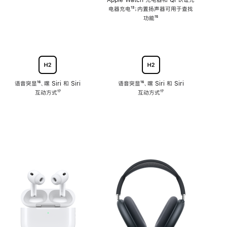
注
Apple Watch 充电器和 Qi 认证充
电器充电
脚
¹³；内置扬声器可用于查找
注
功能
脚
¹⁵
注
语音突显
脚
¹⁶、嘿 Siri 和 Siri
语音突显
脚
¹⁶、嘿 Siri 和 Siri
互动方式
注
脚
¹⁷
互动方式
注
脚
¹⁷
注
注