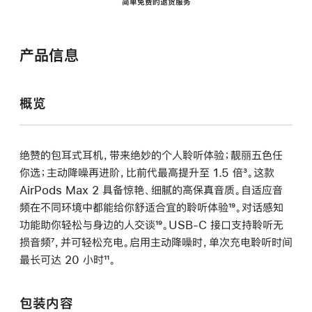
简单免费的退货服务
产品信息
概览
绝赞的包耳式耳机，带来绝妙的个人聆听体验；靓丽五色任
你选；主动降噪再进阶，比前代最高提升至 1.5 倍
脚
³。这款
AirPods Max 2 具备惊艳、细腻的高保真音质。自适应音
注
频在不同环境中都能给你舒适合宜的聆听体验
脚
¹⁹。对话感知
功能助你轻松与身边的人交谈
脚
¹⁹。USB-C 接口支持聆听无
注
损音频
脚
⁷，并可轻松充电。启用主动降噪时，单次充电聆听时间
注
最长可达 20 小时
注
脚
¹¹。
注
包装内容