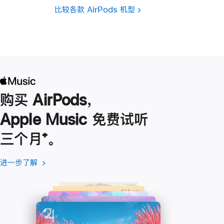
比较各款 AirPods 机型
购买 AirPods，
Apple Music 免费试听
三个月
脚
⁺。
注
进一步了解
进
(在
一
新
步
窗
了
口
解
中