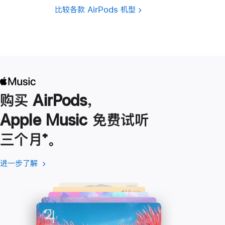
比较各款 AirPods 机型
购买 AirPods，
Apple Music 免费试听
三个月
脚
⁺。
注
进一步了解
进
(在
一
新
步
窗
了
口
解
中