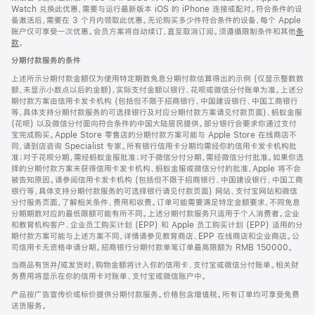
Watch 兑换此优惠，需要与运行最新版本 iOS 的 iPhone 连接或配对。符合条件的设
备激活后，需要在 3 个月内领取此优惠。无论购买多少件符合条件的设备，每个 Apple
账户仅可享受一次优惠。会员方案将自动续订，直至取消订阅。须遵循限制条件和其他
条
款
。
(在
新
分期付款服务的条件
窗
口
上述所示分期付款金额仅为使用特定期数免息分期付款估算得出的示例 (仅显示整数数
中
额，未显示小数点以后的金额)，实际支付金额以银行、花呗或微信分付账单为准。上述分
打
期付款方案由信用卡发卡机构 (包括但不限于招商银行、中国建设银行、中国工商银行
开)
等，具体支持分期付款服务的可选择银行及对应分期付款方案请见付款页面)、蚂蚁金服
(花呗) 以及微信分付面向符合条件的中国大陆居民提供。部分银行会要求你通过支付
宝完成购买。Apple Store 零售店的分期付款方案可能与 Apple Store 在线商店不
同，请到店咨询 Specialist 专家。所有银行信用卡分期均需经你的信用卡发卡机构批
准；对于花呗分期，需经蚂蚁金服批准；对于微信分付分期，需经微信分付批准。如果你选
择的分期付款方案未获得信用卡发卡机构、蚂蚁金服或微信分付的批准，Apple 将不会
被告知原因。请参阅信用卡发卡机构 (包括但不限于招商银行、中国建设银行、中国工商
银行等，具体支持分期付款服务的可选择银行请见付款页面) 网站、支付宝网站和微信
分付服务页面，了解相关条件、费用和收费。订单可能需要满足特定金额要求，不同免息
分期期数对应的最低限额可能有所不同。上述分期付款服务只适用于个人消费者。企业
和教育机构客户、企业员工购买计划 (EPP) 和 Apple 员工购买计划 (EPP) 适用的分
期付款方案可能与上述方案不同，详情请参见教育商店、EPP 在线商店和企业商店。公
司信用卡无资格申请分期。招商银行分期付款单笔订单最高限额为 RMB 150000。
当商品有货并/或发货时，购物金额将计入你的信用卡、支付宝或微信分付账单。相关财
务费用将显示在你的信用卡对账单、支付宝或微信账户中。
产品按广告宣传价或标价提供分期付款服务。价格包含增值税。所有订单均可享受免费
送货服务。