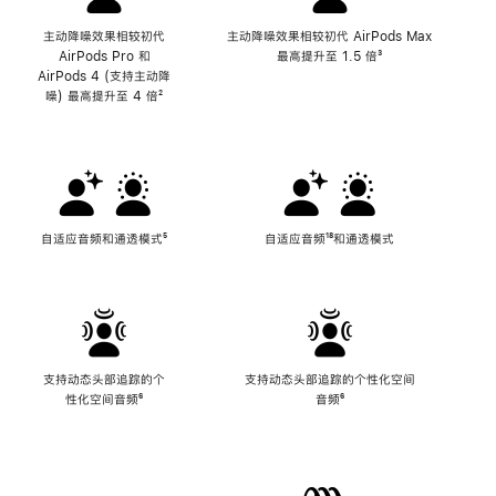
主动降噪效果相较初代
主动降噪效果相较初代 AirPods Max
AirPods Pro 和
最高提升至 1.5 倍
脚
³
AirPods 4 (支持主动降
注
噪) 最高提升至 4 倍
脚
²
注
自适应音频和通透模式
脚
⁵
自适应音频
脚
¹⁸和通透模式
注
注
支持动态头部追踪的个
支持动态头部追踪的个性化空间
性化空间音频
脚
⁶
音频
脚
⁶
注
注