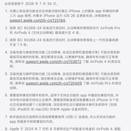
此信息更新于 2026 年 7 月 30 日。
内置心率监测功能适合在体能训练时通过 iPhone 上的健身 app 和兼容的第
三方 app 使用，并要求 iPhone 运行 iOS 26 及更新系统。详情请参阅
support.apple.com/zh-cn/123184
。
按照 IEC 60268-24 标准进行测试时，主动降噪效果相较初代 AirPods Pro
和 AirPods 4 (支持主动降噪) 最高提升至 4 倍。
按照 IEC 60268-24 标准进行测试时，主动降噪效果相较上一代机型最高提
升至 1.5 倍。
设备性能与噪音控制功能 (主动降噪、自适应音频和通透模式等) 可能会受到碎
屑或耳垢堆积的影响。请定期清洁设备，以便维护性能，确保所有功能可正常使
用。请参阅
support.apple.com/zh-cn/102672
了解 AirPods 4 的清洁说
明。
设备性能与噪声控制功能 (主动降噪、自适应音频和通透模式等) 可能会受到碎
屑或耳垢堆积的影响。请定期清洁设备，以便维护性能，确保所有功能可正常使
用。请参阅
support.apple.com/zh-cn/120409
了解 AirPods Pro 的清洁
说明。
需要使用兼容的硬件和软件。适用于支持此功能的 app 中播放的兼容内容。并
非所有内容都支持杜比全景声。需要使用配备原深感摄像头的 iPhone 为个性
化空间音频创建个人轮廓档案，该信息将在运行最新版本操作系统软件 (包括
iOS、iPadOS 和 macOS) 的各种 Apple 设备间同步。
聆听超低延迟音频和无损音频需要使用 USB-C 连接线，并从支持该功能的
app 和服务中获取兼容的内容。
Apple 于 2024 年 7 月和 8 月使用试生产的配备充电盒的 AirPods 4，搭配