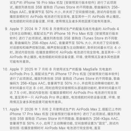
试生产的 iPhone 16 Pro Max 机型 (安装预发行版本软件) 进行了此项测
试。播放列表包括 358 首购自 iTunes Store 的不同歌曲，歌曲编码为 256-
Kbps AAC。音量调节至 50% 大小，并关闭了空间音频功能。测试内容包括：在
播放音频时对 AirPods 电池进行完全放电，直至其中一只 AirPods 停止播放。
电池续航时间依设备设置、环境、使用情况及诸多其他因素可能有所差异。
Apple 于 2024 年 7 月和 8 月使用试生产的配备无线充电盒的 AirPods 4
(支持主动降噪)，搭配试生产的 iPhone 16 Pro Max 机型 (安装预发行版本
软件) 进行了此项测试。播放列表包括 358 首购自 iTunes Store 的不同歌
曲，歌曲编码为 256-Kbps AAC。音量调节至 50% 大小，并关闭了空间音频、
对话感知和噪声控制功能。噪声控制设置为主动降噪时，聆听时间最长可达 4 小
时。测试内容包括：在播放音频时对 AirPods 电池进行完全放电，直至其中一只
AirPods 停止播放。电池续航时间依设备设置、环境、使用情况及诸多其他因素
可能有所差异。
Apple 于 2025 年 7 月和 8 月使用试生产的配备 MagSafe 充电盒的
AirPods Pro 3，搭配试生产的 iPhone 17 Pro 机型 (安装预发行版本软件)
进行了此项测试。播放列表包括 358 首购自 iTunes Store 的不同歌曲，歌曲
编码为 256-Kbps AAC。音量调节至 50% 大小，并启用主动降噪功能时，聆
听时间最长可达 8 小时。同时启用空间音频和头部追踪功能时，聆听时间最长可
达 7.5 小时。测试内容包括：在播放音频时对 AirPods Pro 电池进行完全放
电，直至其中一只 AirPods Pro 停止播放。电池续航时间依设备设置、环境、使
用情况及诸多其他因素可能有所差异。
Apple 于 2026 年 1 月和 2 月使用试生产的 AirPods Max 2，搭配已上市的
iPhone 17 Pro Max 机型 (安装预发行版本软件) 进行了此项测试。播放列表
包括 358 首购自 iTunes Store 的不同歌曲，歌曲编码为 256-Kbps AAC。
音量调节至 50% 大小，启用了主动降噪功能，空间音频设置为“固定”。测试内
容包括：在播放音频时对 AirPods Max 电池进行完全放电，直至