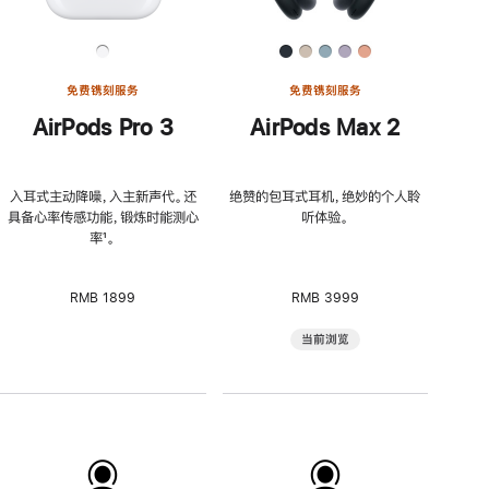
免费镌刻服务
免费镌刻服务
AirPods Pro 3
AirPods Max 2
入耳式主动降噪，入主新声代。还
绝赞的包耳式耳机，绝妙的个人聆
具备心率传感功能，锻炼时能测心
听体验。
率
脚
¹。
注
RMB 1899
RMB 3999
当前浏览