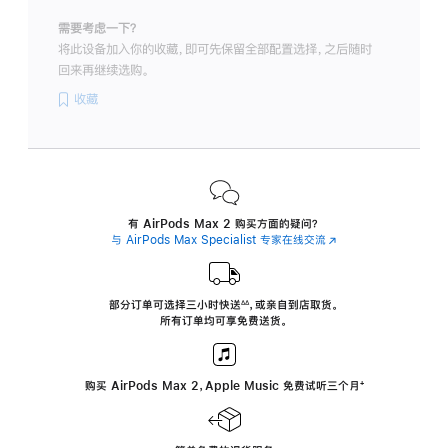
需要考虑一下？
将此设备加入你的收藏，即可先保留全部配置选择，之后随时
回来再继续选购。
收藏
有 AirPods Max 2 购买方面的疑问？
与 AirPods Max Specialist 专家在线交流
(在
新
窗
口
中
部分订单可选择三小时
快送
，
或亲自到店取货。
∆∆
 ${translate.store.a11y.footnote} 
打
所有订单均可享免费送货。
开)
购买 AirPods Max 2，Apple Music 免费试听三个月
‍脚
‍⁺
注