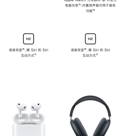
注
Apple Watch 充电器和 Qi 认证充
电器充电
脚
¹³；内置扬声器可用于查找
注
功能
脚
¹⁵
注
语音突显
脚
¹⁶、嘿 Siri 和 Siri
语音突显
脚
¹⁶、嘿 Siri 和 Siri
互动方式
注
脚
¹⁷
互动方式
注
脚
¹⁷
注
注