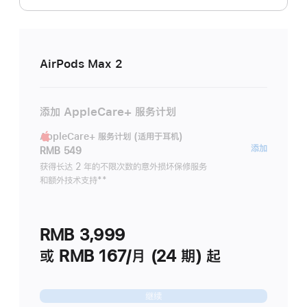
AirPods Max 2
添加 AppleCare+ 服务计划
AppleCare+ 服务计划 (适用于耳机)
AppleC
添加
RMB 549
服
获得长达 2 年的不限次数的意外损坏保修服务
和额外技术支持
脚
**
务
注
计
划
RMB 3,999
(适
用
或 RMB 167/月 (24 期) 起
于
耳
继续
机)