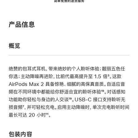
简单免费的退货服务
产品信息
概览
绝赞的包耳式耳机，带来绝妙的个人聆听体验；靓丽五色任
你选；主动降噪再进阶，比前代最高提升至 1.5 倍
脚
³。这款
AirPods Max 2 具备惊艳、细腻的高保真音质。自适应音
注
频在不同环境中都能给你舒适合宜的聆听体验
脚
¹⁹。对话感知
功能助你轻松与身边的人交谈
脚
¹⁹。USB-C 接口支持聆听无
注
损音频
脚
⁷，并可轻松充电。启用主动降噪时，单次充电聆听时间
注
最长可达 20 小时
注
脚
¹¹。
注
包装内容