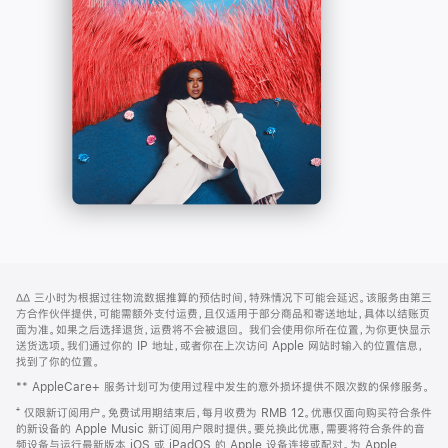
-
打
Apple
开)
Music
网
脚
∆∆
三小时为根据过往物流数据推算的预估时间，特殊情况下可能会延迟。该服务由第三
注
页
方合作伙伴提供，可能需额外支付运费，且仅适用于部分商品和寄送地址，具体以结账页
页
面为准。如果之后选择退货，运费将不会被退回。
我们会使用你所在位置，为你更快显示
送货选项。我们通过你的 IP 地址，或者你在上次访问 Apple 网站时输入的位置信息，
脚
找到了你的位置。
** AppleCare+ 服务计划可为使用过程中发生的意外损坏提供不限次数的保修服务。
⁺ 仅限新订阅用户。免费试用期结束后，每月收费为 RMB 12。优惠仅面向购买符合条件
的新设备的 Apple Music 新订阅用户限时提供。要兑换此优惠，需要将符合条件的音
频设备与运行最新版本 iOS 或 iPadOS 的 Apple 设备连接或配对。为 Apple