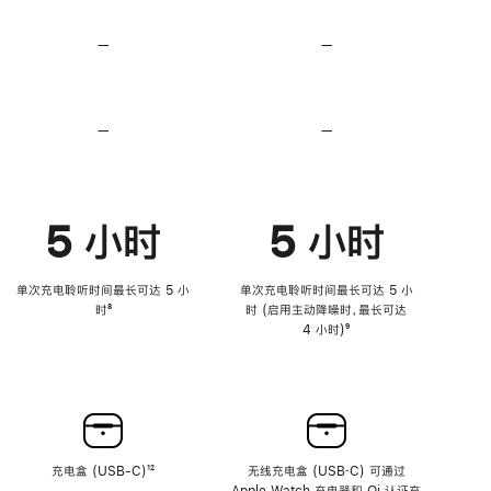
无
无
损
损
—
不
—
不
音
音
支
支
频
频
持
持
心
心
率
率
—
不
—
不
传
传
支
支
感
感
持
持
功
功
降
降
能
能
低
低
5 小时
5 小时
高
高
音
音
量
量
功
功
单次充电聆听时间最长可达 5 小
单次充电聆听时间最长可达 5 小
能
能
时
脚
⁸
时 (启用主动降噪时，最长可达
注
4 小时)
脚
⁹
注
充电盒 (USB-C)
脚
¹²
无线充电盒 (USB‑C) 可通过