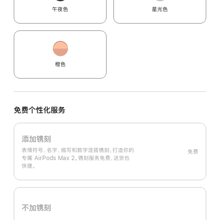
午夜色
星光色
橙色
免费个性化服务
添加镌刻
表情符号、名字、缩写和数字混搭镌刻，打造你的
免费
专属 AirPods Max 2。镌刻服务免费，送货也
快捷。
不加镌刻