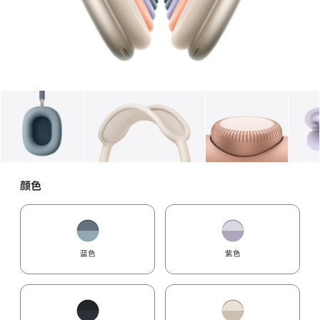
图库
图像
1
图库
图像
2
图库
图像
3
颜色
蓝色
紫色