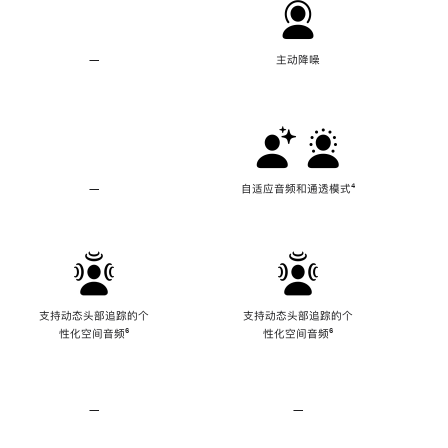
—
不
主动降噪
支
持
主
动
降
噪
—
不
自适应音频和通透模式
脚
⁴
支
注
持
自
适
应
音
频
支持动态头部追踪的个
支持动态头部追踪的个
和
性化空间音频
脚
⁶
性化空间音频
脚
⁶
通
注
注
透
模
式
—
不
—
不
支
支
持
持