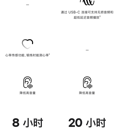
—
不
支
通过 USB-C 连接可支持无损音频和
持
超低延迟音频播放
脚
⁷
无
注
损
音
频
—
不
心率传感功能，锻炼时能测心率
脚
¹
支
注
持
心
率
传
感
功
能
降低高音量
降低高音量
8 小时
20 小时