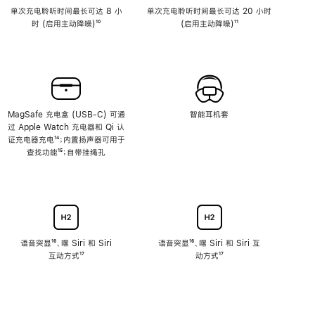
单次充电聆听时间最长可达 8 小
单次充电聆听时间最长可达 20 小时
时 (启用主动降噪)
脚
¹⁰
(启用主动降噪)
脚
¹¹
注
注
MagSafe 充电盒 (USB-C) 可通
智能耳机套
过 Apple Watch 充电器和 Qi 认
证充电器充电
脚
¹⁴；内置扬声器可用于
查找功能
注
脚
¹⁵；自带挂绳孔
注
语音突显
脚
¹⁶、嘿 Siri 和 Siri
语音突显
脚
¹⁶、嘿 Siri 和 Siri 互
互动方式
注
脚
¹⁷
注
动方式
脚
¹⁷
注
注