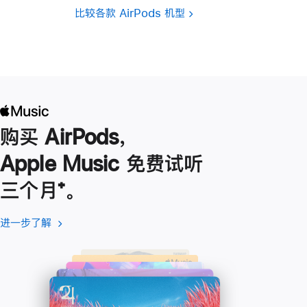
比较各款 AirPods 机型
购买 AirPods，
Apple Music 免费试听
三个月
脚
⁺。
注
进一步了解
进
(在
一
新
步
窗
了
口
解
中