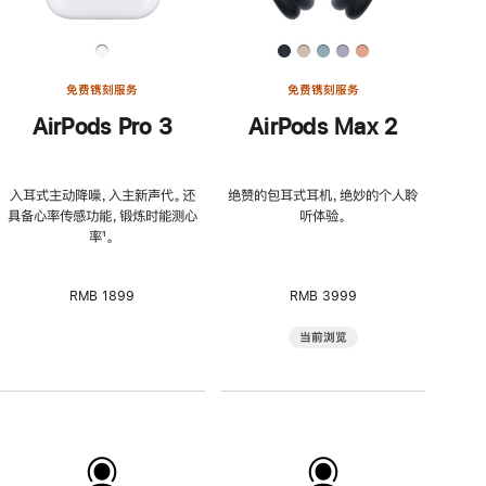
免费镌刻服务
免费镌刻服务
AirPods Pro 3
AirPods Max 2
入耳式主动降噪，入主新声代。还
绝赞的包耳式耳机，绝妙的个人聆
具备心率传感功能，锻炼时能测心
听体验。
率
脚
¹。
注
RMB 1899
RMB 3999
当前浏览