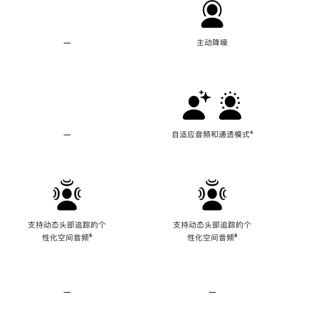
—
不
主动降噪
支
持
主
动
降
噪
—
不
自适应音频和通透模式
脚
⁴
支
注
持
自
适
应
音
频
支持动态头部追踪的个
支持动态头部追踪的个
和
性化空间音频
脚
⁶
性化空间音频
脚
⁶
通
注
注
透
模
式
—
不
—
不
支
支
持
持