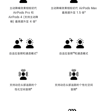
主动降噪效果相较初代
主动降噪效果相较初代 AirPods Max
AirPods Pro 和
最高提升至 1.5 倍
脚
³
AirPods 4 (支持主动降
注
噪) 最高提升至 4 倍
脚
²
注
自适应音频和通透模式
脚
⁵
自适应音频
脚
¹⁸和通透模式
注
注
支持动态头部追踪的个
支持动态头部追踪的个性化空间
性化空间音频
脚
⁶
音频
脚
⁶
注
注