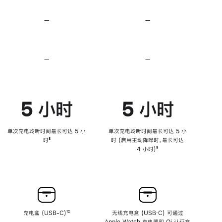
无
无
损
损
—
不
—
不
音
音
支
支
频
频
持
持
心
心
率
率
—
不
—
不
传
传
支
支
感
感
持
持
功
功
降
降
能
能
低
低
5 小时
5 小时
高
高
音
音
量
量
功
功
单次充电聆听时间最长可达 5 小
单次充电聆听时间最长可达 5 小
能
能
时
脚
⁸
时 (启用主动降噪时，最长可达
注
4 小时)
脚
⁹
注
充电盒 (USB-C)
脚
¹²
无线充电盒 (USB‑C) 可通过