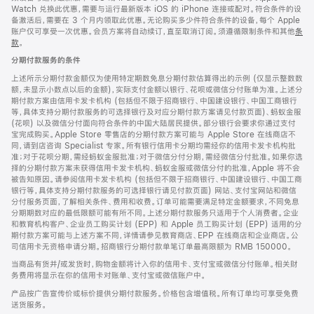
Watch 兑换此优惠，需要与运行最新版本 iOS 的 iPhone 连接或配对。符合条件的设
备激活后，需要在 3 个月内领取此优惠。无论购买多少件符合条件的设备，每个 Apple
账户仅可享受一次优惠。会员方案将自动续订，直至取消订阅。须遵循限制条件和其他
条
款
。
(在
新
分期付款服务的条件
窗
口
上述所示分期付款金额仅为使用特定期数免息分期付款估算得出的示例 (仅显示整数数
中
额，未显示小数点以后的金额)，实际支付金额以银行、花呗或微信分付账单为准。上述分
打
期付款方案由信用卡发卡机构 (包括但不限于招商银行、中国建设银行、中国工商银行
开)
等，具体支持分期付款服务的可选择银行及对应分期付款方案请见付款页面)、蚂蚁金服
(花呗) 以及微信分付面向符合条件的中国大陆居民提供。部分银行会要求你通过支付
宝完成购买。Apple Store 零售店的分期付款方案可能与 Apple Store 在线商店不
同，请到店咨询 Specialist 专家。所有银行信用卡分期均需经你的信用卡发卡机构批
准；对于花呗分期，需经蚂蚁金服批准；对于微信分付分期，需经微信分付批准。如果你选
择的分期付款方案未获得信用卡发卡机构、蚂蚁金服或微信分付的批准，Apple 将不会
被告知原因。请参阅信用卡发卡机构 (包括但不限于招商银行、中国建设银行、中国工商
银行等，具体支持分期付款服务的可选择银行请见付款页面) 网站、支付宝网站和微信
分付服务页面，了解相关条件、费用和收费。订单可能需要满足特定金额要求，不同免息
分期期数对应的最低限额可能有所不同。上述分期付款服务只适用于个人消费者。企业
和教育机构客户、企业员工购买计划 (EPP) 和 Apple 员工购买计划 (EPP) 适用的分
期付款方案可能与上述方案不同，详情请参见教育商店、EPP 在线商店和企业商店。公
司信用卡无资格申请分期。招商银行分期付款单笔订单最高限额为 RMB 150000。
当商品有货并/或发货时，购物金额将计入你的信用卡、支付宝或微信分付账单。相关财
务费用将显示在你的信用卡对账单、支付宝或微信账户中。
产品按广告宣传价或标价提供分期付款服务。价格包含增值税。所有订单均可享受免费
送货服务。