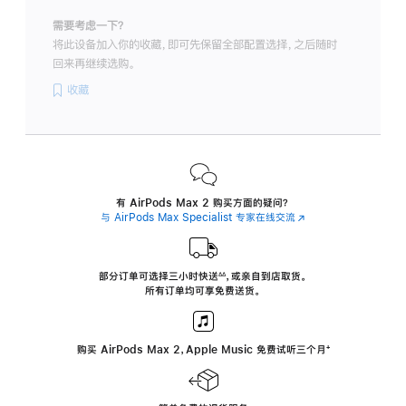
需要考虑一下？
将此设备加入你的收藏，即可先保留全部配置选择，之后随时
回来再继续选购。
收藏
有 AirPods Max 2 购买方面的疑问？
与 AirPods Max Specialist 专家在线交流
(在
新
窗
口
中
部分订单可选择三小时
快送
，
或亲自到店取货。
∆∆
 ${translate.store.a11y.footnote} 
打
所有订单均可享免费送货。
开)
购买 AirPods Max 2，Apple Music 免费试听三个月
‍脚
‍⁺
注