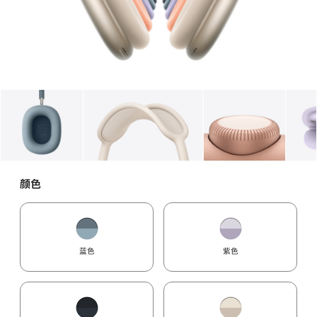
图库
图像
1
图库
图像
2
图库
图像
3
颜色
蓝色
紫色