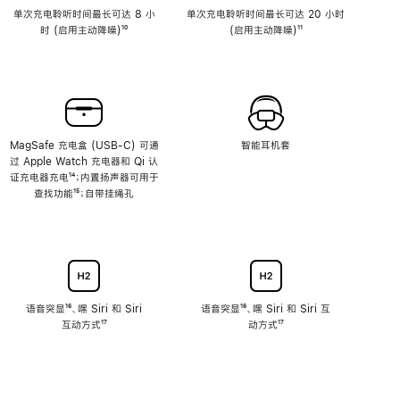
单次充电聆听时间最长可达 8 小
单次充电聆听时间最长可达 20 小时
时 (启用主动降噪)
脚
¹⁰
(启用主动降噪)
脚
¹¹
注
注
MagSafe 充电盒 (USB-C) 可通
智能耳机套
过 Apple Watch 充电器和 Qi 认
证充电器充电
脚
¹⁴；内置扬声器可用于
查找功能
注
脚
¹⁵；自带挂绳孔
注
语音突显
脚
¹⁶、嘿 Siri 和 Siri
语音突显
脚
¹⁶、嘿 Siri 和 Siri 互
互动方式
注
脚
¹⁷
注
动方式
脚
¹⁷
注
注