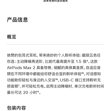
简单免费的退货服务
产品信息
概览
绝赞的包耳式耳机，带来绝妙的个人聆听体验；靓丽五色任
你选；主动降噪再进阶，比前代最高提升至 1.5 倍
脚
³。这款
AirPods Max 2 具备惊艳、细腻的高保真音质。自适应音
注
频在不同环境中都能给你舒适合宜的聆听体验
脚
¹⁹。对话感知
功能助你轻松与身边的人交谈
脚
¹⁹。USB-C 接口支持聆听无
注
损音频
脚
⁷，并可轻松充电。启用主动降噪时，单次充电聆听时间
注
最长可达 20 小时
注
脚
¹¹。
注
包装内容