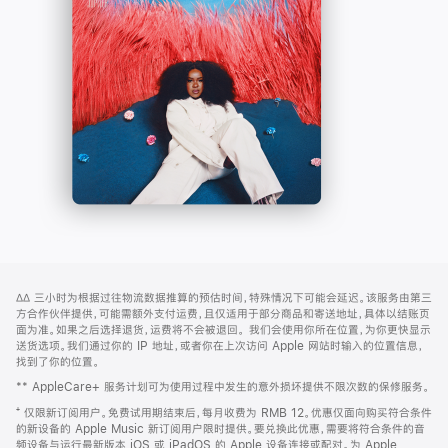
-
打
Apple
开)
Music
网
脚
∆∆
三小时为根据过往物流数据推算的预估时间，特殊情况下可能会延迟。该服务由第三
注
页
方合作伙伴提供，可能需额外支付运费，且仅适用于部分商品和寄送地址，具体以结账页
页
面为准。如果之后选择退货，运费将不会被退回。
我们会使用你所在位置，为你更快显示
送货选项。我们通过你的 IP 地址，或者你在上次访问 Apple 网站时输入的位置信息，
脚
找到了你的位置。
** AppleCare+ 服务计划可为使用过程中发生的意外损坏提供不限次数的保修服务。
⁺ 仅限新订阅用户。免费试用期结束后，每月收费为 RMB 12。优惠仅面向购买符合条件
的新设备的 Apple Music 新订阅用户限时提供。要兑换此优惠，需要将符合条件的音
频设备与运行最新版本 iOS 或 iPadOS 的 Apple 设备连接或配对。为 Apple