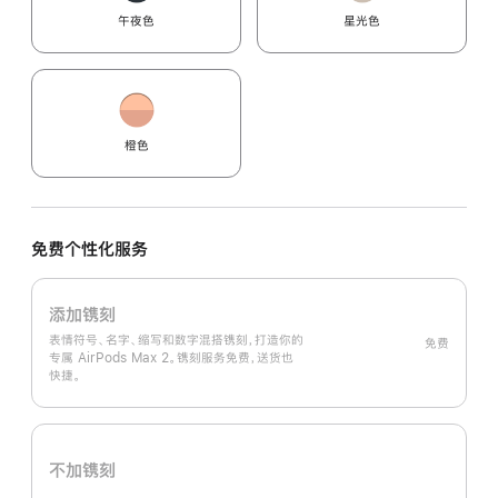
午夜色
星光色
橙色
免费个性化服务
添加镌刻
表情符号、名字、缩写和数字混搭镌刻，打造你的
免费
专属 AirPods Max 2。镌刻服务免费，送货也
快捷。
不加镌刻