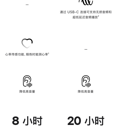
—
不
支
通过 USB-C 连接可支持无损音频和
持
超低延迟音频播放
脚
⁷
无
注
损
音
频
—
不
心率传感功能，锻炼时能测心率
脚
¹
支
注
持
心
率
传
感
功
能
降低高音量
降低高音量
8 小时
20 小时