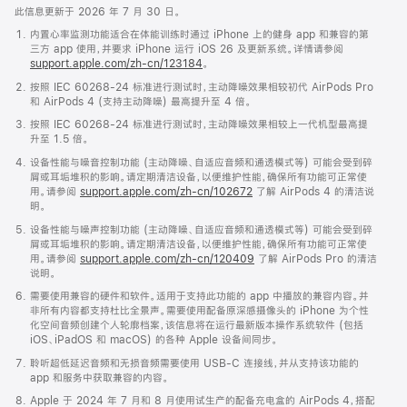
此信息更新于 2026 年 7 月 30 日。
内置心率监测功能适合在体能训练时通过 iPhone 上的健身 app 和兼容的第
三方 app 使用，并要求 iPhone 运行 iOS 26 及更新系统。详情请参阅
support.apple.com/zh-cn/123184
。
按照 IEC 60268-24 标准进行测试时，主动降噪效果相较初代 AirPods Pro
和 AirPods 4 (支持主动降噪) 最高提升至 4 倍。
按照 IEC 60268-24 标准进行测试时，主动降噪效果相较上一代机型最高提
升至 1.5 倍。
设备性能与噪音控制功能 (主动降噪、自适应音频和通透模式等) 可能会受到碎
屑或耳垢堆积的影响。请定期清洁设备，以便维护性能，确保所有功能可正常使
用。请参阅
support.apple.com/zh-cn/102672
了解 AirPods 4 的清洁说
明。
设备性能与噪声控制功能 (主动降噪、自适应音频和通透模式等) 可能会受到碎
屑或耳垢堆积的影响。请定期清洁设备，以便维护性能，确保所有功能可正常使
用。请参阅
support.apple.com/zh-cn/120409
了解 AirPods Pro 的清洁
说明。
需要使用兼容的硬件和软件。适用于支持此功能的 app 中播放的兼容内容。并
非所有内容都支持杜比全景声。需要使用配备原深感摄像头的 iPhone 为个性
化空间音频创建个人轮廓档案，该信息将在运行最新版本操作系统软件 (包括
iOS、iPadOS 和 macOS) 的各种 Apple 设备间同步。
聆听超低延迟音频和无损音频需要使用 USB-C 连接线，并从支持该功能的
app 和服务中获取兼容的内容。
Apple 于 2024 年 7 月和 8 月使用试生产的配备充电盒的 AirPods 4，搭配