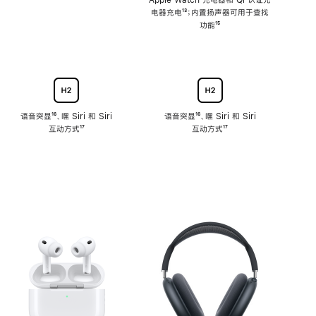
注
Apple Watch 充电器和 Qi 认证充
电器充电
脚
¹³；内置扬声器可用于查找
注
功能
脚
¹⁵
注
语音突显
脚
¹⁶、嘿 Siri 和 Siri
语音突显
脚
¹⁶、嘿 Siri 和 Siri
互动方式
注
脚
¹⁷
互动方式
注
脚
¹⁷
注
注