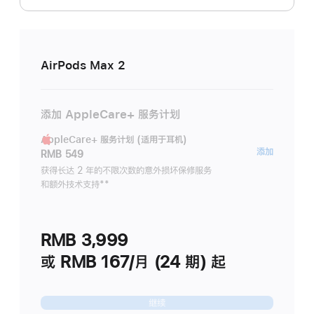
AirPods Max 2
添加 AppleCare+ 服务计划
AppleCare+ 服务计划 (适用于耳机)
AppleC
添加
RMB 549
服
获得长达 2 年的不限次数的意外损坏保修服务
和额外技术支持
脚
**
务
注
计
划
RMB 3,999
(适
用
或 RMB 167/月 (24 期) 起
于
耳
继续
机)