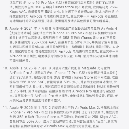
试生产的 iPhone 16 Pro Max 机型 (安装预发行版本软件) 进行了此项测
试。播放列表包括 358 首购自 iTunes Store 的不同歌曲，歌曲编码为 256-
Kbps AAC。音量调节至 50% 大小，并关闭了空间音频功能。测试内容包括：在
播放音频时对 AirPods 电池进行完全放电，直至其中一只 AirPods 停止播放。
电池续航时间依设备设置、环境、使用情况及诸多其他因素可能有所差异。
Apple 于 2024 年 7 月和 8 月使用试生产的配备无线充电盒的 AirPods 4
(支持主动降噪)，搭配试生产的 iPhone 16 Pro Max 机型 (安装预发行版本
软件) 进行了此项测试。播放列表包括 358 首购自 iTunes Store 的不同歌
曲，歌曲编码为 256-Kbps AAC。音量调节至 50% 大小，并关闭了空间音频、
对话感知和噪声控制功能。噪声控制设置为主动降噪时，聆听时间最长可达 4 小
时。测试内容包括：在播放音频时对 AirPods 电池进行完全放电，直至其中一只
AirPods 停止播放。电池续航时间依设备设置、环境、使用情况及诸多其他因素
可能有所差异。
Apple 于 2025 年 7 月和 8 月使用试生产的配备 MagSafe 充电盒的
AirPods Pro 3，搭配试生产的 iPhone 17 Pro 机型 (安装预发行版本软件)
进行了此项测试。播放列表包括 358 首购自 iTunes Store 的不同歌曲，歌曲
编码为 256-Kbps AAC。音量调节至 50% 大小，并启用主动降噪功能时，聆
听时间最长可达 8 小时。同时启用空间音频和头部追踪功能时，聆听时间最长可
达 7.5 小时。测试内容包括：在播放音频时对 AirPods Pro 电池进行完全放
电，直至其中一只 AirPods Pro 停止播放。电池续航时间依设备设置、环境、使
用情况及诸多其他因素可能有所差异。
Apple 于 2026 年 1 月和 2 月使用试生产的 AirPods Max 2，搭配已上市的
iPhone 17 Pro Max 机型 (安装预发行版本软件) 进行了此项测试。播放列表
包括 358 首购自 iTunes Store 的不同歌曲，歌曲编码为 256-Kbps AAC。
音量调节至 50% 大小，启用了主动降噪功能，空间音频设置为“固定”。测试内
容包括：在播放音频时对 AirPods Max 电池进行完全放电，直至