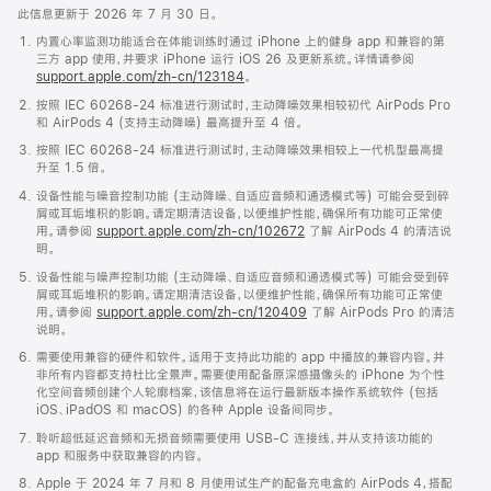
此信息更新于 2026 年 7 月 30 日。
内置心率监测功能适合在体能训练时通过 iPhone 上的健身 app 和兼容的第
三方 app 使用，并要求 iPhone 运行 iOS 26 及更新系统。详情请参阅
support.apple.com/zh-cn/123184
。
按照 IEC 60268-24 标准进行测试时，主动降噪效果相较初代 AirPods Pro
和 AirPods 4 (支持主动降噪) 最高提升至 4 倍。
按照 IEC 60268-24 标准进行测试时，主动降噪效果相较上一代机型最高提
升至 1.5 倍。
设备性能与噪音控制功能 (主动降噪、自适应音频和通透模式等) 可能会受到碎
屑或耳垢堆积的影响。请定期清洁设备，以便维护性能，确保所有功能可正常使
用。请参阅
support.apple.com/zh-cn/102672
了解 AirPods 4 的清洁说
明。
设备性能与噪声控制功能 (主动降噪、自适应音频和通透模式等) 可能会受到碎
屑或耳垢堆积的影响。请定期清洁设备，以便维护性能，确保所有功能可正常使
用。请参阅
support.apple.com/zh-cn/120409
了解 AirPods Pro 的清洁
说明。
需要使用兼容的硬件和软件。适用于支持此功能的 app 中播放的兼容内容。并
非所有内容都支持杜比全景声。需要使用配备原深感摄像头的 iPhone 为个性
化空间音频创建个人轮廓档案，该信息将在运行最新版本操作系统软件 (包括
iOS、iPadOS 和 macOS) 的各种 Apple 设备间同步。
聆听超低延迟音频和无损音频需要使用 USB-C 连接线，并从支持该功能的
app 和服务中获取兼容的内容。
Apple 于 2024 年 7 月和 8 月使用试生产的配备充电盒的 AirPods 4，搭配