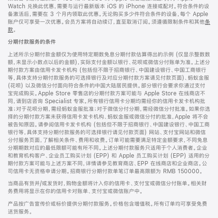
Watch 兑换此优惠，需要与运行最新版本 iOS 的 iPhone 连接或配对。符合条件的设
备激活后，需要在 3 个月内领取此优惠。无论购买多少件符合条件的设备，每个 Apple
账户仅可享受一次优惠。会员方案将自动续订，直至取消订阅。须遵循限制条件和其他
条
款
。
(在
新
分期付款服务的条件
窗
口
上述所示分期付款金额仅为使用特定期数免息分期付款估算得出的示例 (仅显示整数数
中
额，未显示小数点以后的金额)，实际支付金额以银行、花呗或微信分付账单为准。上述分
打
期付款方案由信用卡发卡机构 (包括但不限于招商银行、中国建设银行、中国工商银行
开)
等，具体支持分期付款服务的可选择银行及对应分期付款方案请见付款页面)、蚂蚁金服
(花呗) 以及微信分付面向符合条件的中国大陆居民提供。部分银行会要求你通过支付
宝完成购买。Apple Store 零售店的分期付款方案可能与 Apple Store 在线商店不
同，请到店咨询 Specialist 专家。所有银行信用卡分期均需经你的信用卡发卡机构批
准；对于花呗分期，需经蚂蚁金服批准；对于微信分付分期，需经微信分付批准。如果你选
择的分期付款方案未获得信用卡发卡机构、蚂蚁金服或微信分付的批准，Apple 将不会
被告知原因。请参阅信用卡发卡机构 (包括但不限于招商银行、中国建设银行、中国工商
银行等，具体支持分期付款服务的可选择银行请见付款页面) 网站、支付宝网站和微信
分付服务页面，了解相关条件、费用和收费。订单可能需要满足特定金额要求，不同免息
分期期数对应的最低限额可能有所不同。上述分期付款服务只适用于个人消费者。企业
和教育机构客户、企业员工购买计划 (EPP) 和 Apple 员工购买计划 (EPP) 适用的分
期付款方案可能与上述方案不同，详情请参见教育商店、EPP 在线商店和企业商店。公
司信用卡无资格申请分期。招商银行分期付款单笔订单最高限额为 RMB 150000。
当商品有货并/或发货时，购物金额将计入你的信用卡、支付宝或微信分付账单。相关财
务费用将显示在你的信用卡对账单、支付宝或微信账户中。
产品按广告宣传价或标价提供分期付款服务。价格包含增值税。所有订单均可享受免费
送货服务。