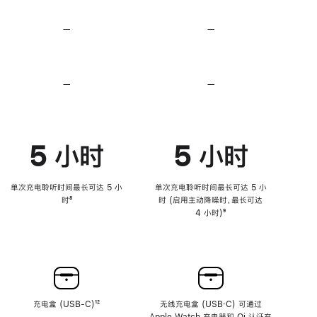
无
无
损
损
—
不
—
不
音
音
支
支
频
频
持
持
心
心
率
率
—
不
—
不
传
传
支
支
感
感
持
持
功
功
降
降
能
能
低
低
5 小时
5 小时
高
高
音
音
量
量
功
功
单次充电聆听时间最长可达 5 小
单次充电聆听时间最长可达 5 小
能
能
时
脚
⁸
时 (启用主动降噪时，最长可达
注
4 小时)
脚
⁹
注
充电盒 (USB-C)
脚
¹²
无线充电盒 (USB‑C) 可通过