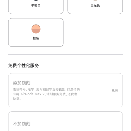
午夜色
星光色
橙色
免费个性化服务
添加镌刻
表情符号、名字、缩写和数字混搭镌刻，打造你的
免费
专属 AirPods Max 2。镌刻服务免费，送货也
快捷。
不加镌刻