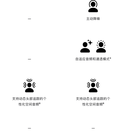
—
不
主动降噪
支
持
主
动
降
噪
—
不
自适应音频和通透模式
脚
⁴
支
注
持
自
适
应
音
频
支持动态头部追踪的个
支持动态头部追踪的个
和
性化空间音频
脚
⁶
性化空间音频
脚
⁶
通
注
注
透
模
式
—
不
—
不
支
支
持
持