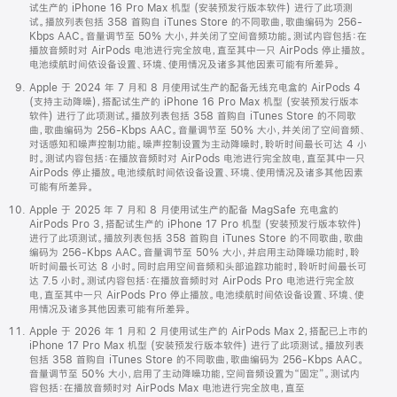
试生产的 iPhone 16 Pro Max 机型 (安装预发行版本软件) 进行了此项测
试。播放列表包括 358 首购自 iTunes Store 的不同歌曲，歌曲编码为 256-
Kbps AAC。音量调节至 50% 大小，并关闭了空间音频功能。测试内容包括：在
播放音频时对 AirPods 电池进行完全放电，直至其中一只 AirPods 停止播放。
电池续航时间依设备设置、环境、使用情况及诸多其他因素可能有所差异。
Apple 于 2024 年 7 月和 8 月使用试生产的配备无线充电盒的 AirPods 4
(支持主动降噪)，搭配试生产的 iPhone 16 Pro Max 机型 (安装预发行版本
软件) 进行了此项测试。播放列表包括 358 首购自 iTunes Store 的不同歌
曲，歌曲编码为 256-Kbps AAC。音量调节至 50% 大小，并关闭了空间音频、
对话感知和噪声控制功能。噪声控制设置为主动降噪时，聆听时间最长可达 4 小
时。测试内容包括：在播放音频时对 AirPods 电池进行完全放电，直至其中一只
AirPods 停止播放。电池续航时间依设备设置、环境、使用情况及诸多其他因素
可能有所差异。
Apple 于 2025 年 7 月和 8 月使用试生产的配备 MagSafe 充电盒的
AirPods Pro 3，搭配试生产的 iPhone 17 Pro 机型 (安装预发行版本软件)
进行了此项测试。播放列表包括 358 首购自 iTunes Store 的不同歌曲，歌曲
编码为 256-Kbps AAC。音量调节至 50% 大小，并启用主动降噪功能时，聆
听时间最长可达 8 小时。同时启用空间音频和头部追踪功能时，聆听时间最长可
达 7.5 小时。测试内容包括：在播放音频时对 AirPods Pro 电池进行完全放
电，直至其中一只 AirPods Pro 停止播放。电池续航时间依设备设置、环境、使
用情况及诸多其他因素可能有所差异。
Apple 于 2026 年 1 月和 2 月使用试生产的 AirPods Max 2，搭配已上市的
iPhone 17 Pro Max 机型 (安装预发行版本软件) 进行了此项测试。播放列表
包括 358 首购自 iTunes Store 的不同歌曲，歌曲编码为 256-Kbps AAC。
音量调节至 50% 大小，启用了主动降噪功能，空间音频设置为“固定”。测试内
容包括：在播放音频时对 AirPods Max 电池进行完全放电，直至