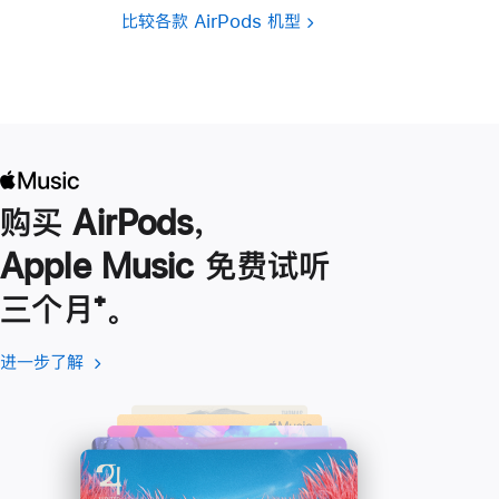
比较各款 AirPods 机型
购买 AirPods，
Apple Music 免费试听
三个月
脚
⁺。
注
进一步了解
进
(在
一
新
步
窗
了
口
解
中