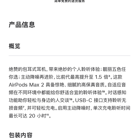
简单免费的退货服务
产品信息
概览
绝赞的包耳式耳机，带来绝妙的个人聆听体验；靓丽五色任
你选；主动降噪再进阶，比前代最高提升至 1.5 倍
脚
³。这款
AirPods Max 2 具备惊艳、细腻的高保真音质。自适应音
注
频在不同环境中都能给你舒适合宜的聆听体验
脚
¹⁹。对话感知
功能助你轻松与身边的人交谈
脚
¹⁹。USB-C 接口支持聆听无
注
损音频
脚
⁷，并可轻松充电。启用主动降噪时，单次充电聆听时间
注
最长可达 20 小时
注
脚
¹¹。
注
包装内容