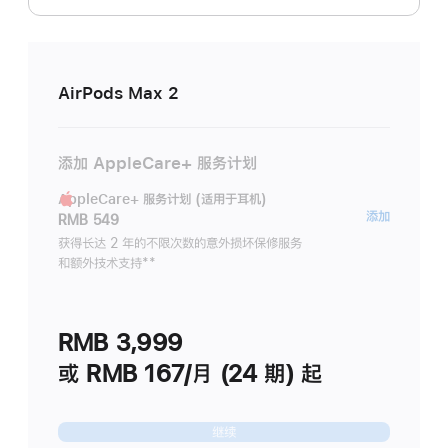
AirPods Max 2
添加 AppleCare+ 服务计划
AppleCare+ 服务计划 (适用于耳机)
AppleC
添加
RMB 549
服
获得长达 2 年的不限次数的意外损坏保修服务
和额外技术支持
脚
**
务
注
计
划
RMB 3,999
(适
用
或 RMB 167/月 (24 期) 起
于
耳
继续
机)