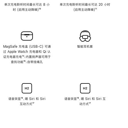
单次充电聆听时间最长可达 8 小
单次充电聆听时间最长可达 20 小时
时 (启用主动降噪)
脚
¹⁰
(启用主动降噪)
脚
¹¹
注
注
MagSafe 充电盒 (USB-C) 可通
智能耳机套
过 Apple Watch 充电器和 Qi 认
证充电器充电
脚
¹⁴；内置扬声器可用于
查找功能
注
脚
¹⁵；自带挂绳孔
注
语音突显
脚
¹⁶、嘿 Siri 和 Siri
语音突显
脚
¹⁶、嘿 Siri 和 Siri 互
互动方式
注
脚
¹⁷
注
动方式
脚
¹⁷
注
注