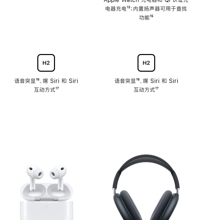
注
Apple Watch 充电器和 Qi 认证充
电器充电
脚
¹³；内置扬声器可用于查找
注
功能
脚
¹⁵
注
语音突显
脚
¹⁶、嘿 Siri 和 Siri
语音突显
脚
¹⁶、嘿 Siri 和 Siri
互动方式
注
脚
¹⁷
互动方式
注
脚
¹⁷
注
注