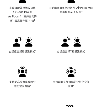
主动降噪效果相较初代
主动降噪效果相较初代 AirPods Max
AirPods Pro 和
最高提升至 1.5 倍
脚
³
AirPods 4 (支持主动降
注
噪) 最高提升至 4 倍
脚
²
注
自适应音频和通透模式
脚
⁵
自适应音频
脚
¹⁸和通透模式
注
注
支持动态头部追踪的个
支持动态头部追踪的个性化空间
性化空间音频
脚
⁶
音频
脚
⁶
注
注