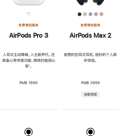
免费镌刻服务
免费镌刻服务
AirPods Pro 3
AirPods Max 2
入耳式主动降噪，入主新声代。还
绝赞的包耳式耳机，绝妙的个人聆
具备心率传感功能，锻炼时能测心
听体验。
率
脚
¹。
注
RMB 1899
RMB 3999
当前浏览