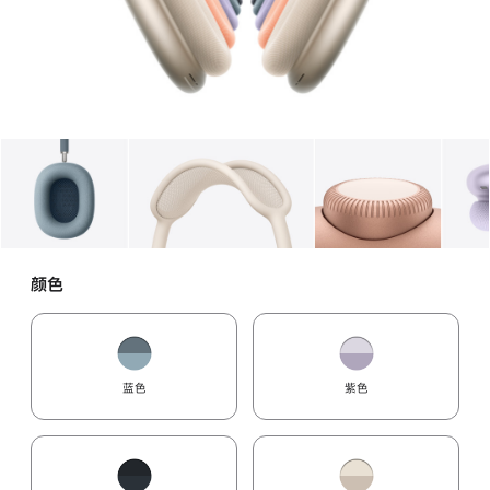
图库
图像
1
图库
图像
2
图库
图像
3
颜色
蓝色
紫色