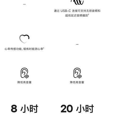
—
不
支
通过 USB-C 连接可支持无损音频和
持
超低延迟音频播放
脚
⁷
无
注
损
音
频
—
不
心率传感功能，锻炼时能测心率
脚
¹
支
注
持
心
率
传
感
功
能
降低高音量
降低高音量
8 小时
20 小时