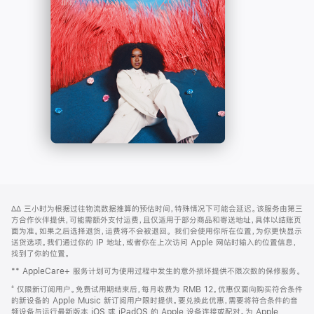
-
打
Apple
开)
Music
网
脚
∆∆
三小时为根据过往物流数据推算的预估时间，特殊情况下可能会延迟。该服务由第三
注
页
方合作伙伴提供，可能需额外支付运费，且仅适用于部分商品和寄送地址，具体以结账页
页
面为准。如果之后选择退货，运费将不会被退回。
我们会使用你所在位置，为你更快显示
送货选项。我们通过你的 IP 地址，或者你在上次访问 Apple 网站时输入的位置信息，
脚
找到了你的位置。
** AppleCare+ 服务计划可为使用过程中发生的意外损坏提供不限次数的保修服务。
⁺ 仅限新订阅用户。免费试用期结束后，每月收费为 RMB 12。优惠仅面向购买符合条件
的新设备的 Apple Music 新订阅用户限时提供。要兑换此优惠，需要将符合条件的音
频设备与运行最新版本 iOS 或 iPadOS 的 Apple 设备连接或配对。为 Apple