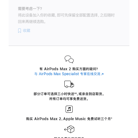
需要考虑一下？
将此设备加入你的收藏，即可先保留全部配置选择，之后随时
回来再继续选购。
收藏
有 AirPods Max 2 购买方面的疑问？
与 AirPods Max Specialist 专家在线交流
(在
新
窗
口
中
部分订单可选择三小时
快送
，
或亲自到店取货。
∆∆
 ${translate.store.a11y.footnote} 
打
所有订单均可享免费送货。
开)
购买 AirPods Max 2，Apple Music 免费试听三个月
‍脚
‍⁺
注