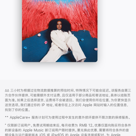
-
打
Apple
开)
Music
网
脚
∆∆
三小时为根据过往物流数据推算的预估时间，特殊情况下可能会延迟。该服务由第三
注
页
方合作伙伴提供，可能需额外支付运费，且仅适用于部分商品和寄送地址，具体以结账页
页
面为准。如果之后选择退货，运费将不会被退回。
我们会使用你所在位置，为你更快显示
送货选项。我们通过你的 IP 地址，或者你在上次访问 Apple 网站时输入的位置信息，
脚
找到了你的位置。
** AppleCare+ 服务计划可为使用过程中发生的意外损坏提供不限次数的保修服务。
⁺ 仅限新订阅用户。免费试用期结束后，每月收费为 RMB 12。优惠仅面向购买符合条件
的新设备的 Apple Music 新订阅用户限时提供。要兑换此优惠，需要将符合条件的音
频设备与运行最新版本 iOS 或 iPadOS 的 Apple 设备连接或配对。为 Apple