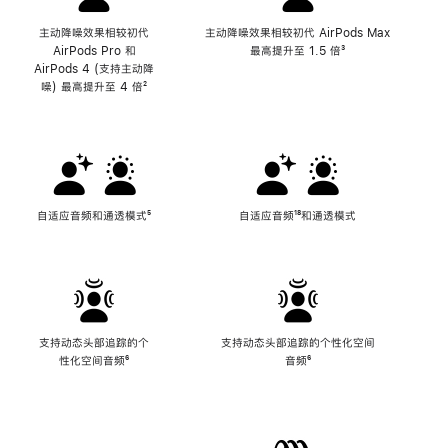
主动降噪效果相较初代
主动降噪效果相较初代 AirPods Max
AirPods Pro 和
最高提升至 1.5 倍
脚
³
AirPods 4 (支持主动降
注
噪) 最高提升至 4 倍
脚
²
注
自适应音频和通透模式
脚
⁵
自适应音频
脚
¹⁸和通透模式
注
注
支持动态头部追踪的个
支持动态头部追踪的个性化空间
性化空间音频
脚
⁶
音频
脚
⁶
注
注