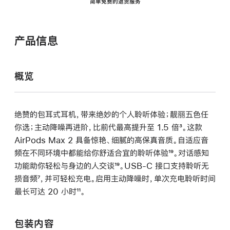
简单免费的退货服务
产品信息
概览
绝赞的包耳式耳机，带来绝妙的个人聆听体验；靓丽五色任
你选；主动降噪再进阶，比前代最高提升至 1.5 倍
脚
³。这款
AirPods Max 2 具备惊艳、细腻的高保真音质。自适应音
注
频在不同环境中都能给你舒适合宜的聆听体验
脚
¹⁹。对话感知
功能助你轻松与身边的人交谈
脚
¹⁹。USB-C 接口支持聆听无
注
损音频
脚
⁷，并可轻松充电。启用主动降噪时，单次充电聆听时间
注
最长可达 20 小时
注
脚
¹¹。
注
包装内容