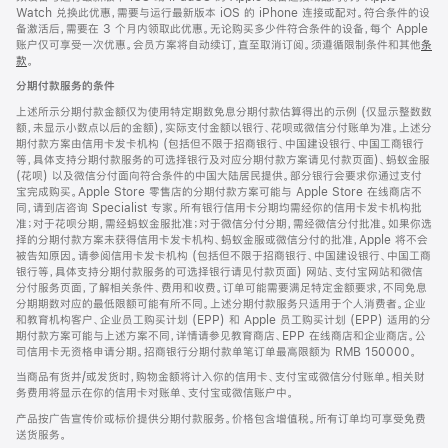
Watch 兑换此优惠，需要与运行最新版本 iOS 的 iPhone 连接或配对。符合条件的设
备激活后，需要在 3 个月内领取此优惠。无论购买多少件符合条件的设备，每个 Apple
账户仅可享受一次优惠。会员方案将自动续订，直至取消订阅。须遵循限制条件和其他
条
款
。
(在
新
分期付款服务的条件
窗
口
上述所示分期付款金额仅为使用特定期数免息分期付款估算得出的示例 (仅显示整数数
中
额，未显示小数点以后的金额)，实际支付金额以银行、花呗或微信分付账单为准。上述分
打
期付款方案由信用卡发卡机构 (包括但不限于招商银行、中国建设银行、中国工商银行
开)
等，具体支持分期付款服务的可选择银行及对应分期付款方案请见付款页面)、蚂蚁金服
(花呗) 以及微信分付面向符合条件的中国大陆居民提供。部分银行会要求你通过支付
宝完成购买。Apple Store 零售店的分期付款方案可能与 Apple Store 在线商店不
同，请到店咨询 Specialist 专家。所有银行信用卡分期均需经你的信用卡发卡机构批
准；对于花呗分期，需经蚂蚁金服批准；对于微信分付分期，需经微信分付批准。如果你选
择的分期付款方案未获得信用卡发卡机构、蚂蚁金服或微信分付的批准，Apple 将不会
被告知原因。请参阅信用卡发卡机构 (包括但不限于招商银行、中国建设银行、中国工商
银行等，具体支持分期付款服务的可选择银行请见付款页面) 网站、支付宝网站和微信
分付服务页面，了解相关条件、费用和收费。订单可能需要满足特定金额要求，不同免息
分期期数对应的最低限额可能有所不同。上述分期付款服务只适用于个人消费者。企业
和教育机构客户、企业员工购买计划 (EPP) 和 Apple 员工购买计划 (EPP) 适用的分
期付款方案可能与上述方案不同，详情请参见教育商店、EPP 在线商店和企业商店。公
司信用卡无资格申请分期。招商银行分期付款单笔订单最高限额为 RMB 150000。
当商品有货并/或发货时，购物金额将计入你的信用卡、支付宝或微信分付账单。相关财
务费用将显示在你的信用卡对账单、支付宝或微信账户中。
产品按广告宣传价或标价提供分期付款服务。价格包含增值税。所有订单均可享受免费
送货服务。