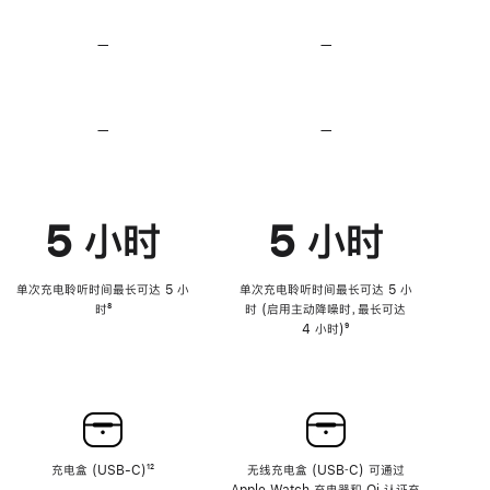
无
无
损
损
—
不
—
不
音
音
支
支
频
频
持
持
心
心
率
率
—
不
—
不
传
传
支
支
感
感
持
持
功
功
降
降
能
能
低
低
5 小时
5 小时
高
高
音
音
量
量
功
功
单次充电聆听时间最长可达 5 小
单次充电聆听时间最长可达 5 小
能
能
时
脚
⁸
时 (启用主动降噪时，最长可达
注
4 小时)
脚
⁹
注
充电盒 (USB-C)
脚
¹²
无线充电盒 (USB‑C) 可通过