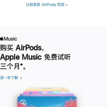
比较各款 AirPods 机型
购买 AirPods，
Apple Music 免费试听
三个月
脚
⁺。
注
进一步了解
进
(在
一
新
步
窗
了
口
解
中