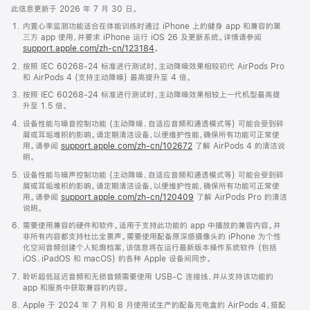
此信息更新于 2026 年 7 月 30 日。
内置心率监测功能适合在体能训练时通过 iPhone 上的健身 app 和兼容的第
三方 app 使用，并要求 iPhone 运行 iOS 26 及更新系统。详情请参阅
support.apple.com/zh-cn/123184
。
按照 IEC 60268-24 标准进行测试时，主动降噪效果相较初代 AirPods Pro
和 AirPods 4 (支持主动降噪) 最高提升至 4 倍。
按照 IEC 60268-24 标准进行测试时，主动降噪效果相较上一代机型最高提
升至 1.5 倍。
设备性能与噪音控制功能 (主动降噪、自适应音频和通透模式等) 可能会受到碎
屑或耳垢堆积的影响。请定期清洁设备，以便维护性能，确保所有功能可正常使
用。请参阅
support.apple.com/zh-cn/102672
了解 AirPods 4 的清洁说
明。
设备性能与噪声控制功能 (主动降噪、自适应音频和通透模式等) 可能会受到碎
屑或耳垢堆积的影响。请定期清洁设备，以便维护性能，确保所有功能可正常使
用。请参阅
support.apple.com/zh-cn/120409
了解 AirPods Pro 的清洁
说明。
需要使用兼容的硬件和软件。适用于支持此功能的 app 中播放的兼容内容。并
非所有内容都支持杜比全景声。需要使用配备原深感摄像头的 iPhone 为个性
化空间音频创建个人轮廓档案，该信息将在运行最新版本操作系统软件 (包括
iOS、iPadOS 和 macOS) 的各种 Apple 设备间同步。
聆听超低延迟音频和无损音频需要使用 USB-C 连接线，并从支持该功能的
app 和服务中获取兼容的内容。
Apple 于 2024 年 7 月和 8 月使用试生产的配备充电盒的 AirPods 4，搭配