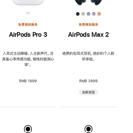
免费镌刻服务
免费镌刻服务
AirPods Pro 3
AirPods Max 2
入耳式主动降噪，入主新声代。还
绝赞的包耳式耳机，绝妙的个人聆
具备心率传感功能，锻炼时能测心
听体验。
率
脚
¹。
注
RMB 1899
RMB 3999
当前浏览