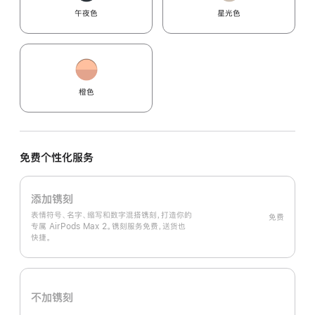
午夜色
星光色
橙色
免费个性化服务
添加镌刻
表情符号、名字、缩写和数字混搭镌刻，打造你的
免费
专属 AirPods Max 2。镌刻服务免费，送货也
快捷。
不加镌刻