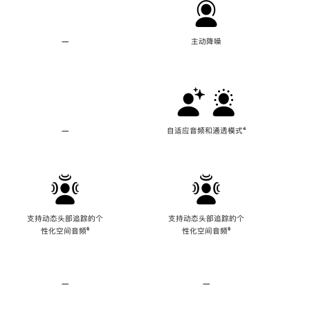
—
不
主动降噪
支
持
主
动
降
噪
—
不
自适应音频和通透模式
脚
⁴
支
注
持
自
适
应
音
频
支持动态头部追踪的个
支持动态头部追踪的个
和
性化空间音频
脚
⁶
性化空间音频
脚
⁶
通
注
注
透
模
式
—
不
—
不
支
支
持
持