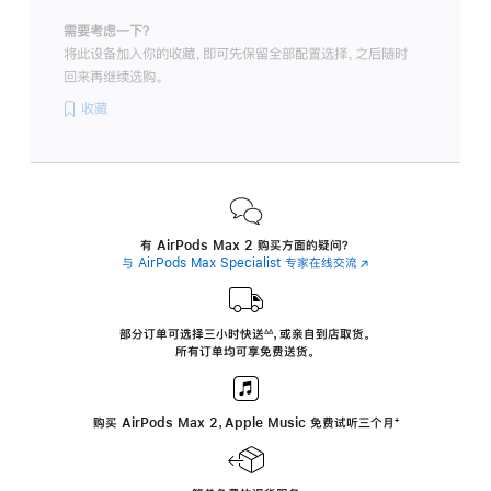
需要考虑一下？
将此设备加入你的收藏，即可先保留全部配置选择，之后随时
回来再继续选购。
收藏
有 AirPods Max 2 购买方面的疑问？
与 AirPods Max Specialist 专家在线交流
(在
新
窗
口
中
部分订单可选择三小时
快送
，
或亲自到店取货。
∆∆
 ${translate.store.a11y.footnote} 
打
所有订单均可享免费送货。
开)
购买 AirPods Max 2，Apple Music 免费试听三个月
‍脚
‍⁺
注