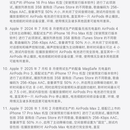
试生产的 iPhone 16 Pro Max 机型 (安装预发行版本软件) 进行了此项测
试。播放列表包括 358 首购自 iTunes Store 的不同歌曲，歌曲编码为 256-
Kbps AAC。音量调节至 50% 大小，并关闭了空间音频功能。测试内容包括：在
播放音频时对 AirPods 电池进行完全放电，直至其中一只 AirPods 停止播放。
电池续航时间依设备设置、环境、使用情况及诸多其他因素可能有所差异。
Apple 于 2024 年 7 月和 8 月使用试生产的配备无线充电盒的 AirPods 4
(支持主动降噪)，搭配试生产的 iPhone 16 Pro Max 机型 (安装预发行版本
软件) 进行了此项测试。播放列表包括 358 首购自 iTunes Store 的不同歌
曲，歌曲编码为 256-Kbps AAC。音量调节至 50% 大小，并关闭了空间音频、
对话感知和噪声控制功能。噪声控制设置为主动降噪时，聆听时间最长可达 4 小
时。测试内容包括：在播放音频时对 AirPods 电池进行完全放电，直至其中一只
AirPods 停止播放。电池续航时间依设备设置、环境、使用情况及诸多其他因素
可能有所差异。
Apple 于 2025 年 7 月和 8 月使用试生产的配备 MagSafe 充电盒的
AirPods Pro 3，搭配试生产的 iPhone 17 Pro 机型 (安装预发行版本软件)
进行了此项测试。播放列表包括 358 首购自 iTunes Store 的不同歌曲，歌曲
编码为 256-Kbps AAC。音量调节至 50% 大小，并启用主动降噪功能时，聆
听时间最长可达 8 小时。同时启用空间音频和头部追踪功能时，聆听时间最长可
达 7.5 小时。测试内容包括：在播放音频时对 AirPods Pro 电池进行完全放
电，直至其中一只 AirPods Pro 停止播放。电池续航时间依设备设置、环境、使
用情况及诸多其他因素可能有所差异。
Apple 于 2026 年 1 月和 2 月使用试生产的 AirPods Max 2，搭配已上市的
iPhone 17 Pro Max 机型 (安装预发行版本软件) 进行了此项测试。播放列表
包括 358 首购自 iTunes Store 的不同歌曲，歌曲编码为 256-Kbps AAC。
音量调节至 50% 大小，启用了主动降噪功能，空间音频设置为“固定”。测试内
容包括：在播放音频时对 AirPods Max 电池进行完全放电，直至