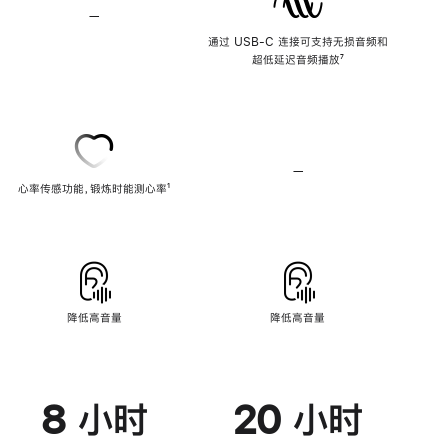
—
不
支
通过 USB-C 连接可支持无损音频和
持
超低延迟音频播放
脚
⁷
无
注
损
音
频
—
不
心率传感功能，锻炼时能测心率
脚
¹
支
注
持
心
率
传
感
功
能
降低高音量
降低高音量
8 小时
20 小时