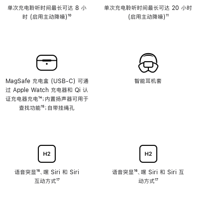
单次充电聆听时间最长可达 8 小
单次充电聆听时间最长可达 20 小时
时 (启用主动降噪)
脚
¹⁰
(启用主动降噪)
脚
¹¹
注
注
MagSafe 充电盒 (USB-C) 可通
智能耳机套
过 Apple Watch 充电器和 Qi 认
证充电器充电
脚
¹⁴；内置扬声器可用于
查找功能
注
脚
¹⁵；自带挂绳孔
注
语音突显
脚
¹⁶、嘿 Siri 和 Siri
语音突显
脚
¹⁶、嘿 Siri 和 Siri 互
互动方式
注
脚
¹⁷
注
动方式
脚
¹⁷
注
注