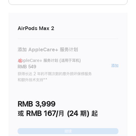
AirPods Max 2
添加 AppleCare+ 服务计划
AppleCare+ 服务计划 (适用于耳机)
AppleC
添加
RMB 549
服
获得长达 2 年的不限次数的意外损坏保修服务
和额外技术支持
脚
**
务
注
计
划
RMB 3,999
(适
用
或 RMB 167/月 (24 期) 起
于
耳
继续
机)