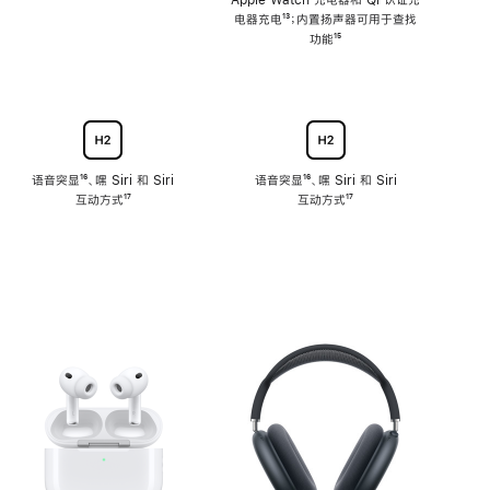
注
Apple Watch 充电器和 Qi 认证充
电器充电
脚
¹³；内置扬声器可用于查找
注
功能
脚
¹⁵
注
语音突显
脚
¹⁶、嘿 Siri 和 Siri
语音突显
脚
¹⁶、嘿 Siri 和 Siri
互动方式
注
脚
¹⁷
互动方式
注
脚
¹⁷
注
注