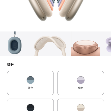
图库
图像
1
图库
图像
2
图库
图像
3
颜色
蓝色
紫色