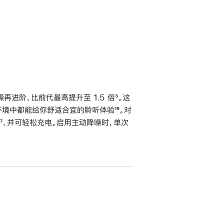
进阶，比前代最高提升至 1.5 倍
脚
³。这
不同环境中都能给你舒适合宜的聆听体验
脚
¹⁹。对
注
脚
⁷，并可轻松充电。启用主动降噪时，单次
注
注