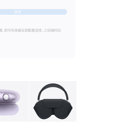
继续
藏，即可先保留全部配置选择，之后随时回
库
图像
4
图库
图像
5