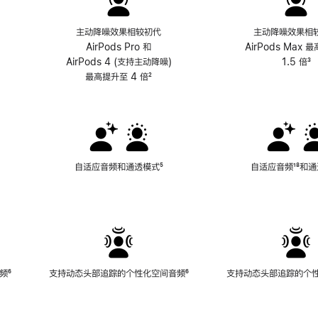
主动降噪效果相较初代
主动降噪效果相
AirPods Pro 和
AirPods Max 
AirPods 4 (支持主动降噪)
1.5 倍
³
最高提升至 4 倍
脚
²
注
自适应音频和通透模式
脚
⁵
自适应音频
脚
¹⁸和
注
注
频
脚
⁶
支持动态头部追踪的个性化空间音频
脚
⁶
支持动态头部追踪的个
注
注