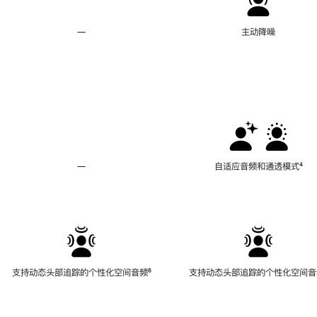
—
不
主动降噪
支
持
主
动
降
噪
—
不
自适应音频和通透模式
脚
⁴
支
注
持
自
适
应
音
频
支持动态头部追踪的个性化空间音频
脚
⁶
支持动态头部追踪的个性化空间音
和
注
通
透