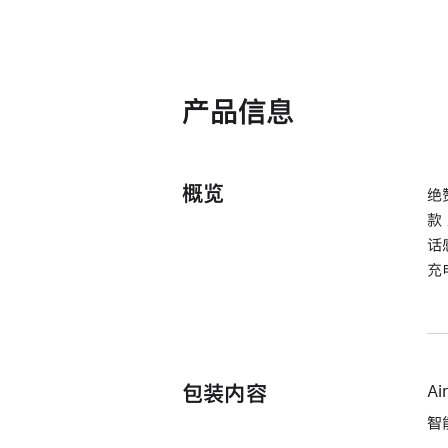
产品信息
概览
绝
款
话
充
包装内容
Ai
智