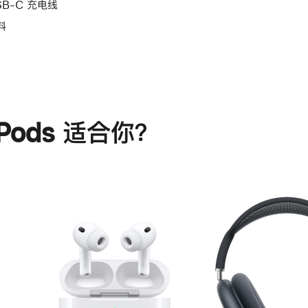
SB-C 充电线
料
rPods 适合你？