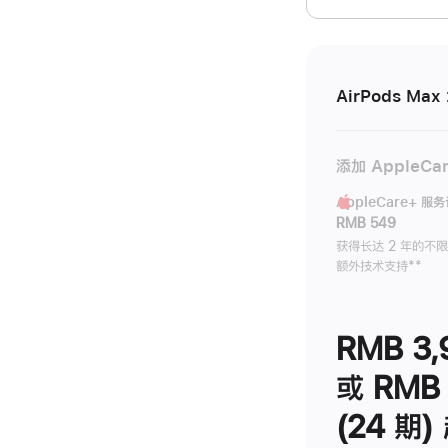
开)
AirPods Max 
添加 AppleCa
AppleCare+ 服
RMB 549
获得长达 2 年的不
额外技术支持
脚
**
注
RMB 3,
或 RMB 
(24 期)