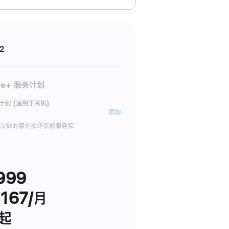
2
re+ 服务计划
务计划 (适用于耳机)
AppleCare+
添加
服
限次数的意外损坏保修服务和
务
计
划
999
(适
用
167/月
于
耳
 起
机)