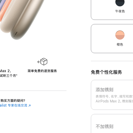
午夜色
橙色
Max 2，
简单免费的退货服务
免费个性化服务
免费试听三个月
‍脚
‍⁺
注
添加镌刻
表情符号、名字、缩写和数
 2 购买方面的疑问？
AirPods Max 2。镌
cialist 专家在线交流
(在
新
窗
口
中
不加镌刻
打