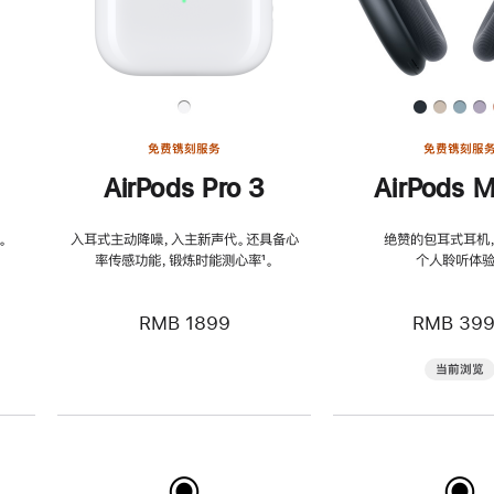
免费镌刻服务
免费镌刻服
AirPods Pro 3
AirPods M
。
入耳式主动降噪，入主新声代。还具备心
绝赞的包耳式耳机
率传感功能，锻炼时能测心率
脚
¹。
个人聆听体验
注
RMB 1899
RMB 39
当前浏览