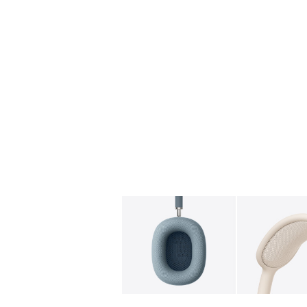
图库
图像
1