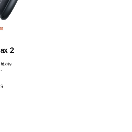
务
ax 2
，绝妙的
。
99