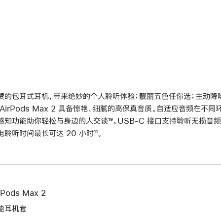
赞的包耳式耳机，带来绝妙的个人聆听体验；靓丽五色任你选；主动降噪再
 AirPods Max 2 具备惊艳、细腻的高保真音质。自适应音频在
感知功能助你轻松与身边的人交谈
脚
¹⁹。USB-C 接口支持聆听无损音频
电聆听时间最长可达 20 小时
脚
¹¹。
注
注
rPods Max 2
能耳机套