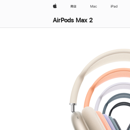
Apple
商店
Mac
iPad
AirPods Max 2
购
买
AirPods Max 2