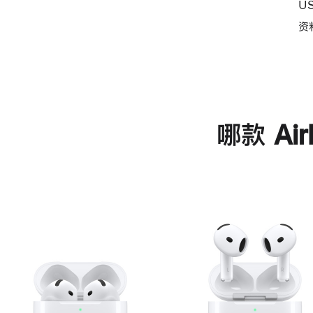
U
资
哪款 Ai