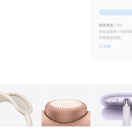
需要考虑一下？
将此设备加入你的收
来再继续选购。
收藏
图库
图像
2
图库
图像
3
图