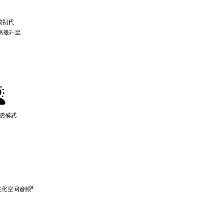
较初代
最高提升至
脚
注
通透模式
性化空间音频
脚
⁶
注