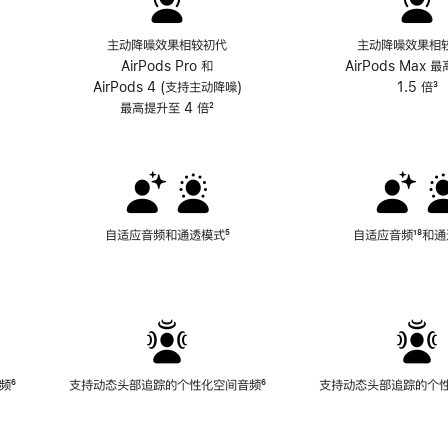
主动降噪效果相较初代
主动降噪效果相
AirPods Pro 和
AirPods Max 
AirPods 4 (支持主动降噪)
1.5 倍
³
最高提升至 4 倍
脚
²
注
自适应音频和通透模式
脚
⁵
自适应音频
脚
¹⁸和
注
注
频
脚
⁶
支持动态头部追踪的个性化空间音频
脚
⁶
支持动态头部追踪的个
注
注