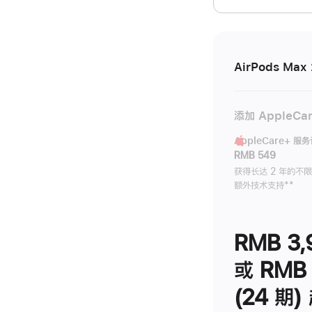
开)
AirPods Max 
添加 AppleCa
AppleCare+ 服
RMB 549
获得长达 2 年的不
额外技术支持
脚
**
注
RMB 3,
或 RMB 
(24 期)