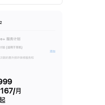
2
re+ 服务计划
务计划 (适用于耳机)
AppleCare+
添加
服
限次数的意外损坏保修服务和
务
计
划
999
(适
用
167/月
于
耳
 起
机)