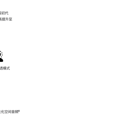
较初代
最高提升至
脚
注
通透模式
性化空间音频
脚
⁶
注