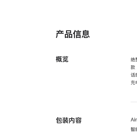
产品信息
概览
绝
款
话
充
包装内容
Ai
智