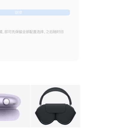
继续
藏，即可先保留全部配置选择，之后随时回
库
图像
4
图库
图像
5