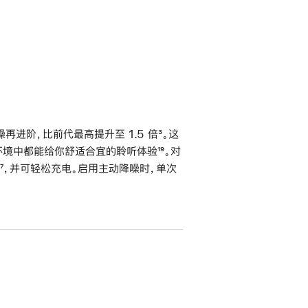
进阶，比前代最高提升至 1.5 倍
脚
³。这
不同环境中都能给你舒适合宜的聆听体验
脚
¹⁹。对
注
脚
⁷，并可轻松充电。启用主动降噪时，单次
注
注