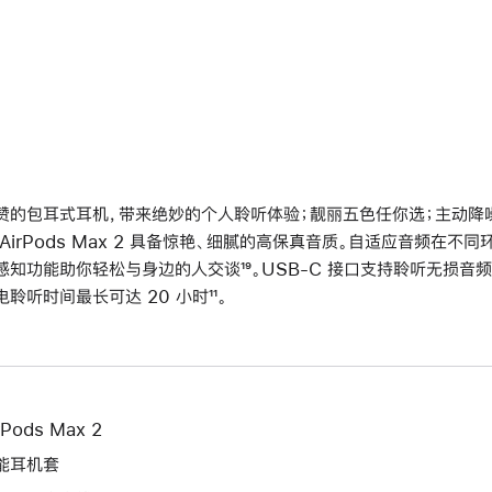
赞的包耳式耳机，带来绝妙的个人聆听体验；靓丽五色任你选；主动降噪再
 AirPods Max 2 具备惊艳、细腻的高保真音质。自适应音频在
感知功能助你轻松与身边的人交谈
脚
¹⁹。USB-C 接口支持聆听无损音频
电聆听时间最长可达 20 小时
脚
¹¹。
注
注
rPods Max 2
能耳机套