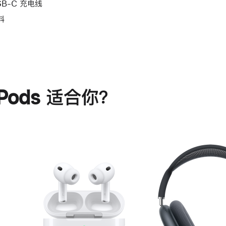
SB-C 充电线
料
rPods 适合你？