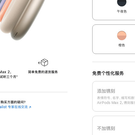
午夜色
橙色
Max 2，
简单免费的退货服务
免费个性化服务
免费试听三个月
‍脚
‍⁺
注
添加镌刻
表情符号、名字、缩写和数
 2 购买方面的疑问？
AirPods Max 2。镌
cialist 专家在线交流
(在
新
窗
口
中
不加镌刻
打