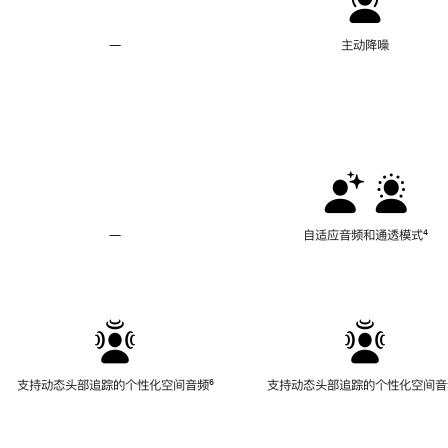
—
不
主动降噪
支
持
主
动
降
噪
—
不
自适应音频和通透模式
脚
⁴
支
注
持
自
适
应
音
频
支持动态头部追踪的个性化空间音频
脚
⁶
支持动态头部追踪的个性化空间音
和
注
通
透