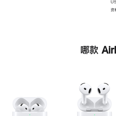
U
资
哪款 Ai