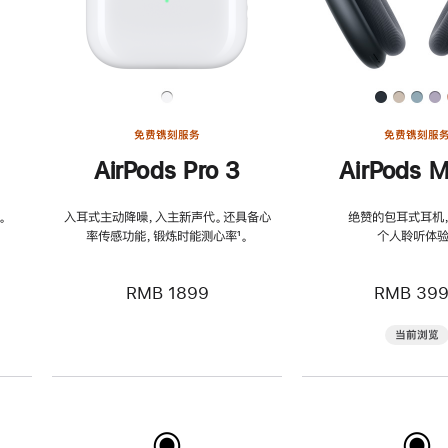
免费镌刻服务
免费镌刻服
AirPods Pro 3
AirPods M
。
入耳式主动降噪，入主新声代。还具备心
绝赞的包耳式耳机
率传感功能，锻炼时能测心率
脚
¹。
个人聆听体验
注
RMB 1899
RMB 39
当前浏览