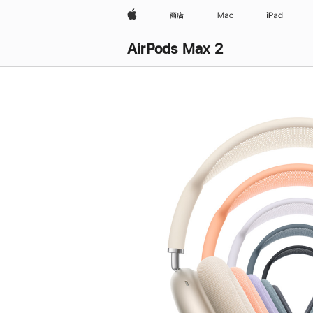
Apple
商店
Mac
iPad
AirPods Max 2
购
买
AirPods Max 2