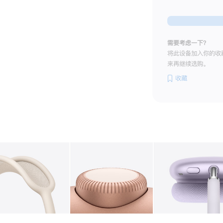
需要考虑一下？
将此设备加入你的收
来再继续选购。
收藏
图库
图像
2
图库
图像
3
图