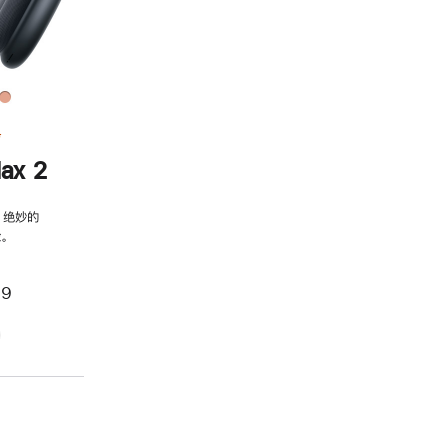
务
ax 2
，绝妙的
。
99