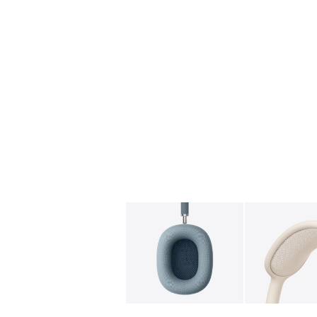
图库
图像
1