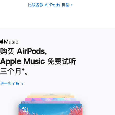
比较各款 AirPods 机型
购买 AirPods，
Apple Music 免费试听
三个月
脚
⁺。
注
进一步了解
进
(在
一
新
步
窗
了
口
解
中