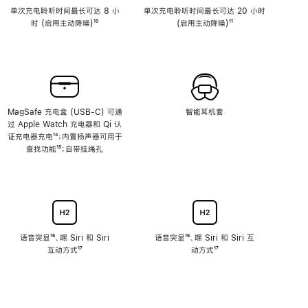
单次充电聆听时间最长可达 8 小
单次充电聆听时间最长可达 20 小时
时 (启用主动降噪)
脚
¹⁰
(启用主动降噪)
脚
¹¹
注
注
MagSafe 充电盒 (USB-C) 可通
智能耳机套
过 Apple Watch 充电器和 Qi 认
证充电器充电
脚
¹⁴；内置扬声器可用于
查找功能
注
脚
¹⁵；自带挂绳孔
注
语音突显
脚
¹⁶、嘿 Siri 和 Siri
语音突显
脚
¹⁶、嘿 Siri 和 Siri 互
互动方式
注
脚
¹⁷
注
动方式
脚
¹⁷
注
注