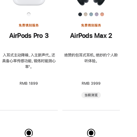
免费镌刻服务
免费镌刻服务
AirPods Pro 3
AirPods Max 2
入耳式主动降噪，入主新声代。还
绝赞的包耳式耳机，绝妙的个人聆
具备心率传感功能，锻炼时能测心
听体验。
率
脚
¹。
注
RMB 1899
RMB 3999
当前浏览