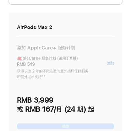
AirPods Max 2
添加 AppleCare+ 服务计划
AppleCare+ 服务计划 (适用于耳机)
AppleC
添加
RMB 549
服
获得长达 2 年的不限次数的意外损坏保修服务
和额外技术支持
脚
**
务
注
计
划
RMB 3,999
(适
用
或 RMB 167/月 (24 期) 起
于
耳
继续
机)