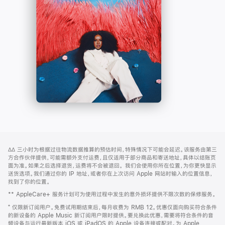
-
打
Apple
开)
Music
网
脚
∆∆
三小时为根据过往物流数据推算的预估时间，特殊情况下可能会延迟。该服务由第三
注
页
方合作伙伴提供，可能需额外支付运费，且仅适用于部分商品和寄送地址，具体以结账页
页
面为准。如果之后选择退货，运费将不会被退回。
我们会使用你所在位置，为你更快显示
送货选项。我们通过你的 IP 地址，或者你在上次访问 Apple 网站时输入的位置信息，
脚
找到了你的位置。
** AppleCare+ 服务计划可为使用过程中发生的意外损坏提供不限次数的保修服务。
⁺ 仅限新订阅用户。免费试用期结束后，每月收费为 RMB 12。优惠仅面向购买符合条件
的新设备的 Apple Music 新订阅用户限时提供。要兑换此优惠，需要将符合条件的音
频设备与运行最新版本 iOS 或 iPadOS 的 Apple 设备连接或配对。为 Apple