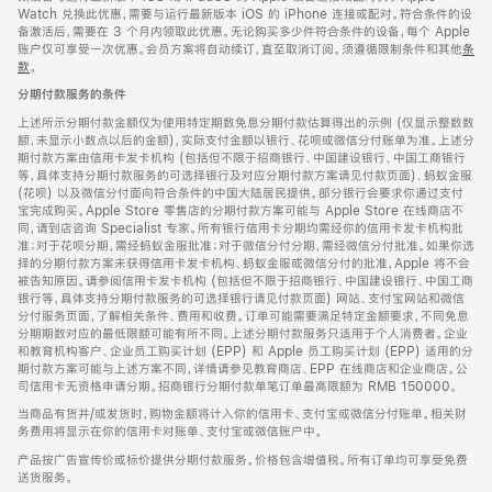
Watch 兑换此优惠，需要与运行最新版本 iOS 的 iPhone 连接或配对。符合条件的设
备激活后，需要在 3 个月内领取此优惠。无论购买多少件符合条件的设备，每个 Apple
账户仅可享受一次优惠。会员方案将自动续订，直至取消订阅。须遵循限制条件和其他
条
款
。
(在
新
分期付款服务的条件
窗
口
上述所示分期付款金额仅为使用特定期数免息分期付款估算得出的示例 (仅显示整数数
中
额，未显示小数点以后的金额)，实际支付金额以银行、花呗或微信分付账单为准。上述分
打
期付款方案由信用卡发卡机构 (包括但不限于招商银行、中国建设银行、中国工商银行
开)
等，具体支持分期付款服务的可选择银行及对应分期付款方案请见付款页面)、蚂蚁金服
(花呗) 以及微信分付面向符合条件的中国大陆居民提供。部分银行会要求你通过支付
宝完成购买。Apple Store 零售店的分期付款方案可能与 Apple Store 在线商店不
同，请到店咨询 Specialist 专家。所有银行信用卡分期均需经你的信用卡发卡机构批
准；对于花呗分期，需经蚂蚁金服批准；对于微信分付分期，需经微信分付批准。如果你选
择的分期付款方案未获得信用卡发卡机构、蚂蚁金服或微信分付的批准，Apple 将不会
被告知原因。请参阅信用卡发卡机构 (包括但不限于招商银行、中国建设银行、中国工商
银行等，具体支持分期付款服务的可选择银行请见付款页面) 网站、支付宝网站和微信
分付服务页面，了解相关条件、费用和收费。订单可能需要满足特定金额要求，不同免息
分期期数对应的最低限额可能有所不同。上述分期付款服务只适用于个人消费者。企业
和教育机构客户、企业员工购买计划 (EPP) 和 Apple 员工购买计划 (EPP) 适用的分
期付款方案可能与上述方案不同，详情请参见教育商店、EPP 在线商店和企业商店。公
司信用卡无资格申请分期。招商银行分期付款单笔订单最高限额为 RMB 150000。
当商品有货并/或发货时，购物金额将计入你的信用卡、支付宝或微信分付账单。相关财
务费用将显示在你的信用卡对账单、支付宝或微信账户中。
产品按广告宣传价或标价提供分期付款服务。价格包含增值税。所有订单均可享受免费
送货服务。