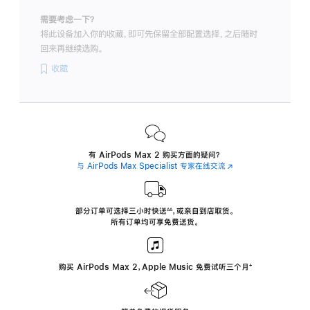
需要考虑一下？
将此设备加入你的收藏，即可先保留全部配置选择，之后随时
回来再继续选购。
收藏
有 AirPods Max 2 购买方面的疑问？
与 AirPods Max Specialist 专家在线交流
(在
新
窗
口
中
部分订单可选择三小时
快送
，
或亲自到店取货。
∆∆
 ${translate.store.a11y.footnote} 
打
所有订单均可享免费送货。
开)
购买 AirPods Max 2，Apple Music 免费试听三个月
‍脚
‍⁺
注