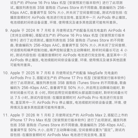
试生产的 iPhone 16 Pro Max 机型 (安装预发行版本软件) 进行了此项测
试。播放列表包括 358 首购自 iTunes Store 的不同歌曲，歌曲编码为 256-
Kbps AAC。音量调节至 50% 大小，并关闭了空间音频功能。测试内容包括：在
播放音频时对 AirPods 电池进行完全放电，直至其中一只 AirPods 停止播放。
电池续航时间依设备设置、环境、使用情况及诸多其他因素可能有所差异。
Apple 于 2024 年 7 月和 8 月使用试生产的配备无线充电盒的 AirPods 4
(支持主动降噪)，搭配试生产的 iPhone 16 Pro Max 机型 (安装预发行版本
软件) 进行了此项测试。播放列表包括 358 首购自 iTunes Store 的不同歌
曲，歌曲编码为 256-Kbps AAC。音量调节至 50% 大小，并关闭了空间音频、
对话感知和噪声控制功能。噪声控制设置为主动降噪时，聆听时间最长可达 4 小
时。测试内容包括：在播放音频时对 AirPods 电池进行完全放电，直至其中一只
AirPods 停止播放。电池续航时间依设备设置、环境、使用情况及诸多其他因素
可能有所差异。
Apple 于 2025 年 7 月和 8 月使用试生产的配备 MagSafe 充电盒的
AirPods Pro 3，搭配试生产的 iPhone 17 Pro 机型 (安装预发行版本软件)
进行了此项测试。播放列表包括 358 首购自 iTunes Store 的不同歌曲，歌曲
编码为 256-Kbps AAC。音量调节至 50% 大小，并启用主动降噪功能时，聆
听时间最长可达 8 小时。同时启用空间音频和头部追踪功能时，聆听时间最长可
达 7.5 小时。测试内容包括：在播放音频时对 AirPods Pro 电池进行完全放
电，直至其中一只 AirPods Pro 停止播放。电池续航时间依设备设置、环境、使
用情况及诸多其他因素可能有所差异。
Apple 于 2026 年 1 月和 2 月使用试生产的 AirPods Max 2，搭配已上市的
iPhone 17 Pro Max 机型 (安装预发行版本软件) 进行了此项测试。播放列表
包括 358 首购自 iTunes Store 的不同歌曲，歌曲编码为 256-Kbps AAC。
音量调节至 50% 大小，启用了主动降噪功能，空间音频设置为“固定”。测试内
容包括：在播放音频时对 AirPods Max 电池进行完全放电，直至