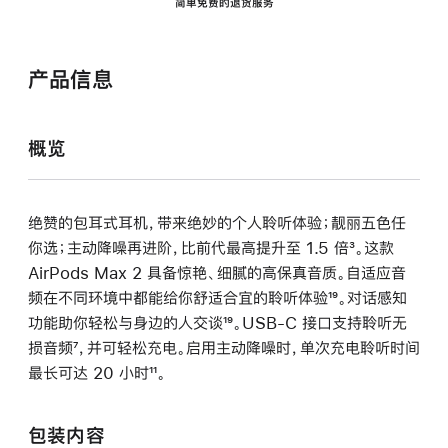
简单免费的退货服务
产品信息
概览
绝赞的包耳式耳机，带来绝妙的个人聆听体验；靓丽五色任
你选；主动降噪再进阶，比前代最高提升至 1.5 倍
脚
³。这款
AirPods Max 2 具备惊艳、细腻的高保真音质。自适应音
注
频在不同环境中都能给你舒适合宜的聆听体验
脚
¹⁹。对话感知
功能助你轻松与身边的人交谈
脚
¹⁹。USB-C 接口支持聆听无
注
损音频
脚
⁷，并可轻松充电。启用主动降噪时，单次充电聆听时间
注
最长可达 20 小时
注
脚
¹¹。
注
包装内容