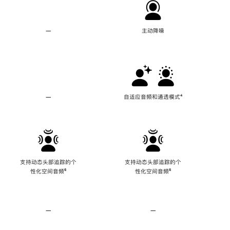
—
不
主动降噪
支
持
主
动
降
噪
—
不
自适应音频和通透模式
脚
⁴
支
注
持
自
适
应
音
频
支持动态头部追踪的个
支持动态头部追踪的个
和
性化空间音频
脚
⁶
性化空间音频
脚
⁶
通
注
注
透
模
式
—
不
—
不
支
支
持
持