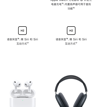
注
Apple Watch 充电器和 Qi 认证充
电器充电
脚
¹³；内置扬声器可用于查找
注
功能
脚
¹⁵
注
语音突显
脚
¹⁶、嘿 Siri 和 Siri
语音突显
脚
¹⁶、嘿 Siri 和 Siri
互动方式
注
脚
¹⁷
互动方式
注
脚
¹⁷
注
注