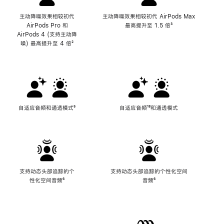
主动降噪效果相较初代
主动降噪效果相较初代 AirPods Max
AirPods Pro 和
最高提升至 1.5 倍
脚
³
AirPods 4 (支持主动降
注
噪) 最高提升至 4 倍
脚
²
注
自适应音频和通透模式
脚
⁵
自适应音频
脚
¹⁸和通透模式
注
注
支持动态头部追踪的个
支持动态头部追踪的个性化空间
性化空间音频
脚
⁶
音频
脚
⁶
注
注