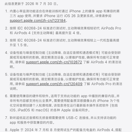
此信息更新于 2026 年 7 月 30 日。
内置心率监测功能适合在体能训练时通过 iPhone 上的健身 app 和兼容的第
三方 app 使用，并要求 iPhone 运行 iOS 26 及更新系统。详情请参阅
support.apple.com/zh-cn/123184
。
按照 IEC 60268-24 标准进行测试时，主动降噪效果相较初代 AirPods Pro
和 AirPods 4 (支持主动降噪) 最高提升至 4 倍。
按照 IEC 60268-24 标准进行测试时，主动降噪效果相较上一代机型最高提
升至 1.5 倍。
设备性能与噪音控制功能 (主动降噪、自适应音频和通透模式等) 可能会受到碎
屑或耳垢堆积的影响。请定期清洁设备，以便维护性能，确保所有功能可正常使
用。请参阅
support.apple.com/zh-cn/102672
了解 AirPods 4 的清洁说
明。
设备性能与噪声控制功能 (主动降噪、自适应音频和通透模式等) 可能会受到碎
屑或耳垢堆积的影响。请定期清洁设备，以便维护性能，确保所有功能可正常使
用。请参阅
support.apple.com/zh-cn/120409
了解 AirPods Pro 的清洁
说明。
需要使用兼容的硬件和软件。适用于支持此功能的 app 中播放的兼容内容。并
非所有内容都支持杜比全景声。需要使用配备原深感摄像头的 iPhone 为个性
化空间音频创建个人轮廓档案，该信息将在运行最新版本操作系统软件 (包括
iOS、iPadOS 和 macOS) 的各种 Apple 设备间同步。
聆听超低延迟音频和无损音频需要使用 USB-C 连接线，并从支持该功能的
app 和服务中获取兼容的内容。
Apple 于 2024 年 7 月和 8 月使用试生产的配备充电盒的 AirPods 4，搭配