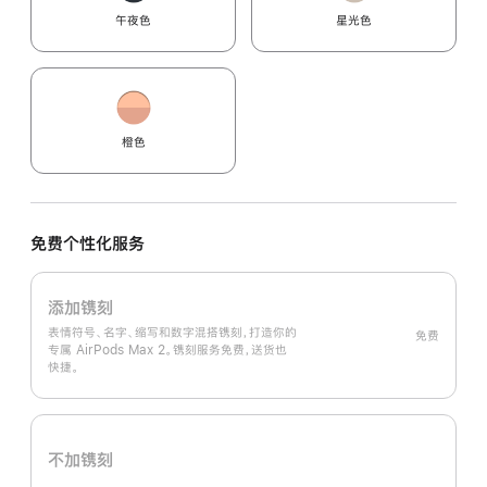
午夜色
星光色
橙色
免费个性化服务
添加镌刻
表情符号、名字、缩写和数字混搭镌刻，打造你的
免费
专属 AirPods Max 2。镌刻服务免费，送货也
快捷。
不加镌刻