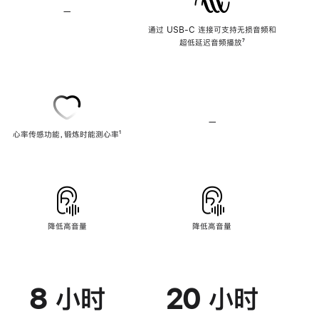
—
不
支
通过 USB-C 连接可支持无损音频和
持
超低延迟音频播放
脚
⁷
无
注
损
音
频
—
不
心率传感功能，锻炼时能测心率
脚
¹
支
注
持
心
率
传
感
功
能
降低高音量
降低高音量
8 小时
20 小时