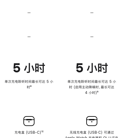
无
无
损
损
—
不
—
不
音
音
支
支
频
频
持
持
心
心
率
率
—
不
—
不
传
传
支
支
感
感
持
持
功
功
降
降
能
能
低
低
5 小时
5 小时
高
高
音
音
量
量
功
功
单次充电聆听时间最长可达 5 小
单次充电聆听时间最长可达 5 小
能
能
时
脚
⁸
时 (启用主动降噪时，最长可达
注
4 小时)
脚
⁹
注
充电盒 (USB-C)
脚
¹²
无线充电盒 (USB‑C) 可通过