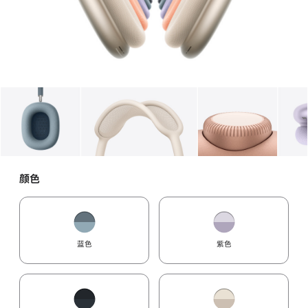
图库
图像
1
图库
图像
2
图库
图像
3
颜色
蓝色
紫色