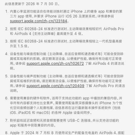
此信息更新于 2026 年 7 月 30 日。
内置心率监测功能适合在体能训练时通过 iPhone 上的健身 app 和兼容的第
三方 app 使用，并要求 iPhone 运行 iOS 26 及更新系统。详情请参阅
support.apple.com/zh-cn/123184
。
按照 IEC 60268-24 标准进行测试时，主动降噪效果相较初代 AirPods Pro
和 AirPods 4 (支持主动降噪) 最高提升至 4 倍。
按照 IEC 60268-24 标准进行测试时，主动降噪效果相较上一代机型最高提
升至 1.5 倍。
设备性能与噪音控制功能 (主动降噪、自适应音频和通透模式等) 可能会受到碎
屑或耳垢堆积的影响。请定期清洁设备，以便维护性能，确保所有功能可正常使
用。请参阅
support.apple.com/zh-cn/102672
了解 AirPods 4 的清洁说
明。
设备性能与噪声控制功能 (主动降噪、自适应音频和通透模式等) 可能会受到碎
屑或耳垢堆积的影响。请定期清洁设备，以便维护性能，确保所有功能可正常使
用。请参阅
support.apple.com/zh-cn/120409
了解 AirPods Pro 的清洁
说明。
需要使用兼容的硬件和软件。适用于支持此功能的 app 中播放的兼容内容。并
非所有内容都支持杜比全景声。需要使用配备原深感摄像头的 iPhone 为个性
化空间音频创建个人轮廓档案，该信息将在运行最新版本操作系统软件 (包括
iOS、iPadOS 和 macOS) 的各种 Apple 设备间同步。
聆听超低延迟音频和无损音频需要使用 USB-C 连接线，并从支持该功能的
app 和服务中获取兼容的内容。
Apple 于 2024 年 7 月和 8 月使用试生产的配备充电盒的 AirPods 4，搭配