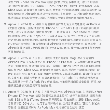
试生产的 iPhone 16 Pro Max 机型 (安装预发行版本软件) 进行了此项测
试。播放列表包括 358 首购自 iTunes Store 的不同歌曲，歌曲编码为 256-
Kbps AAC。音量调节至 50% 大小，并关闭了空间音频功能。测试内容包括：在
播放音频时对 AirPods 电池进行完全放电，直至其中一只 AirPods 停止播放。
电池续航时间依设备设置、环境、使用情况及诸多其他因素可能有所差异。
Apple 于 2024 年 7 月和 8 月使用试生产的配备无线充电盒的 AirPods 4
(支持主动降噪)，搭配试生产的 iPhone 16 Pro Max 机型 (安装预发行版本
软件) 进行了此项测试。播放列表包括 358 首购自 iTunes Store 的不同歌
曲，歌曲编码为 256-Kbps AAC。音量调节至 50% 大小，并关闭了空间音频、
对话感知和噪声控制功能。噪声控制设置为主动降噪时，聆听时间最长可达 4 小
时。测试内容包括：在播放音频时对 AirPods 电池进行完全放电，直至其中一只
AirPods 停止播放。电池续航时间依设备设置、环境、使用情况及诸多其他因素
可能有所差异。
Apple 于 2025 年 7 月和 8 月使用试生产的配备 MagSafe 充电盒的
AirPods Pro 3，搭配试生产的 iPhone 17 Pro 机型 (安装预发行版本软件)
进行了此项测试。播放列表包括 358 首购自 iTunes Store 的不同歌曲，歌曲
编码为 256-Kbps AAC。音量调节至 50% 大小，并启用主动降噪功能时，聆
听时间最长可达 8 小时。同时启用空间音频和头部追踪功能时，聆听时间最长可
达 7.5 小时。测试内容包括：在播放音频时对 AirPods Pro 电池进行完全放
电，直至其中一只 AirPods Pro 停止播放。电池续航时间依设备设置、环境、使
用情况及诸多其他因素可能有所差异。
Apple 于 2026 年 1 月和 2 月使用试生产的 AirPods Max 2，搭配已上市的
iPhone 17 Pro Max 机型 (安装预发行版本软件) 进行了此项测试。播放列表
包括 358 首购自 iTunes Store 的不同歌曲，歌曲编码为 256-Kbps AAC。
音量调节至 50% 大小，启用了主动降噪功能，空间音频设置为“固定”。测试内
容包括：在播放音频时对 AirPods Max 电池进行完全放电，直至