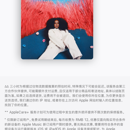
-
打
Apple
开)
Music
网
脚
∆∆
三小时为根据过往物流数据推算的预估时间，特殊情况下可能会延迟。该服务由第三
注
页
方合作伙伴提供，可能需额外支付运费，且仅适用于部分商品和寄送地址，具体以结账页
页
面为准。如果之后选择退货，运费将不会被退回。
我们会使用你所在位置，为你更快显示
送货选项。我们通过你的 IP 地址，或者你在上次访问 Apple 网站时输入的位置信息，
脚
找到了你的位置。
** AppleCare+ 服务计划可为使用过程中发生的意外损坏提供不限次数的保修服务。
⁺ 仅限新订阅用户。免费试用期结束后，每月收费为 RMB 12。优惠仅面向购买符合条件
的新设备的 Apple Music 新订阅用户限时提供。要兑换此优惠，需要将符合条件的音
频设备与运行最新版本 iOS 或 iPadOS 的 Apple 设备连接或配对。为 Apple