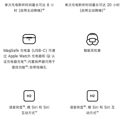
单次充电聆听时间最长可达 8 小
单次充电聆听时间最长可达 20 小时
时 (启用主动降噪)
脚
¹⁰
(启用主动降噪)
脚
¹¹
注
注
MagSafe 充电盒 (USB-C) 可通
智能耳机套
过 Apple Watch 充电器和 Qi 认
证充电器充电
脚
¹⁴；内置扬声器可用于
查找功能
注
脚
¹⁵；自带挂绳孔
注
语音突显
脚
¹⁶、嘿 Siri 和 Siri
语音突显
脚
¹⁶、嘿 Siri 和 Siri 互
互动方式
注
脚
¹⁷
注
动方式
脚
¹⁷
注
注