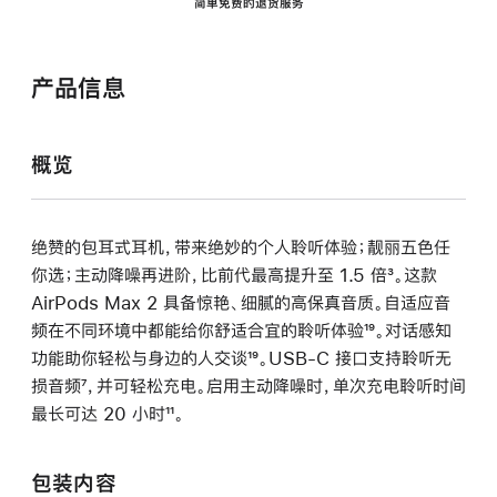
简单免费的退货服务
产品信息
概览
绝赞的包耳式耳机，带来绝妙的个人聆听体验；靓丽五色任
你选；主动降噪再进阶，比前代最高提升至 1.5 倍
脚
³。这款
AirPods Max 2 具备惊艳、细腻的高保真音质。自适应音
注
频在不同环境中都能给你舒适合宜的聆听体验
脚
¹⁹。对话感知
功能助你轻松与身边的人交谈
脚
¹⁹。USB-C 接口支持聆听无
注
损音频
脚
⁷，并可轻松充电。启用主动降噪时，单次充电聆听时间
注
最长可达 20 小时
注
脚
¹¹。
注
包装内容