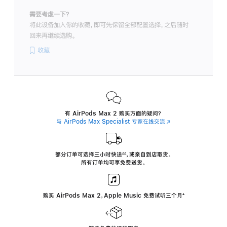
需要考虑一下？
将此设备加入你的收藏，即可先保留全部配置选择，之后随时
回来再继续选购。
收藏
有 AirPods Max 2 购买方面的疑问？
与 AirPods Max Specialist 专家在线交流
(在
新
窗
口
中
部分订单可选择三小时
快送
，
或亲自到店取货。
∆∆
 ${translate.store.a11y.footnote} 
打
所有订单均可享免费送货。
开)
购买 AirPods Max 2，Apple Music 免费试听三个月
‍脚
‍⁺
注