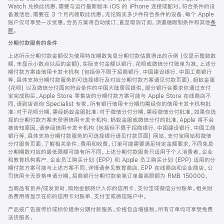
Watch 兑换此优惠，需要与运行最新版本 iOS 的 iPhone 连接或配对。符合条件的设
备激活后，需要在 3 个月内领取此优惠。无论购买多少件符合条件的设备，每个 Apple
账户仅可享受一次优惠。会员方案将自动续订，直至取消订阅。须遵循限制条件和其他
条
款
。
(在
新
分期付款服务的条件
窗
口
上述所示分期付款金额仅为使用特定期数免息分期付款估算得出的示例 (仅显示整数数
中
额，未显示小数点以后的金额)，实际支付金额以银行、花呗或微信分付账单为准。上述分
打
期付款方案由信用卡发卡机构 (包括但不限于招商银行、中国建设银行、中国工商银行
开)
等，具体支持分期付款服务的可选择银行及对应分期付款方案请见付款页面)、蚂蚁金服
(花呗) 以及微信分付面向符合条件的中国大陆居民提供。部分银行会要求你通过支付
宝完成购买。Apple Store 零售店的分期付款方案可能与 Apple Store 在线商店不
同，请到店咨询 Specialist 专家。所有银行信用卡分期均需经你的信用卡发卡机构批
准；对于花呗分期，需经蚂蚁金服批准；对于微信分付分期，需经微信分付批准。如果你选
择的分期付款方案未获得信用卡发卡机构、蚂蚁金服或微信分付的批准，Apple 将不会
被告知原因。请参阅信用卡发卡机构 (包括但不限于招商银行、中国建设银行、中国工商
银行等，具体支持分期付款服务的可选择银行请见付款页面) 网站、支付宝网站和微信
分付服务页面，了解相关条件、费用和收费。订单可能需要满足特定金额要求，不同免息
分期期数对应的最低限额可能有所不同。上述分期付款服务只适用于个人消费者。企业
和教育机构客户、企业员工购买计划 (EPP) 和 Apple 员工购买计划 (EPP) 适用的分
期付款方案可能与上述方案不同，详情请参见教育商店、EPP 在线商店和企业商店。公
司信用卡无资格申请分期。招商银行分期付款单笔订单最高限额为 RMB 150000。
当商品有货并/或发货时，购物金额将计入你的信用卡、支付宝或微信分付账单。相关财
务费用将显示在你的信用卡对账单、支付宝或微信账户中。
产品按广告宣传价或标价提供分期付款服务。价格包含增值税。所有订单均可享受免费
送货服务。