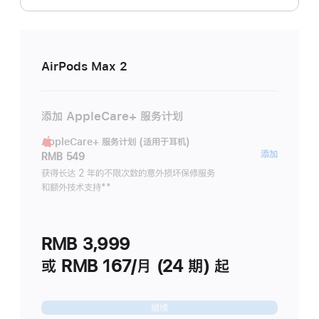
AirPods Max 2
添加 AppleCare+ 服务计划
AppleCare+ 服务计划 (适用于耳机)
AppleC
添加
RMB 549
服
获得长达 2 年的不限次数的意外损坏保修服务
和额外技术支持
脚
**
务
注
计
划
RMB 3,999
(适
用
或 RMB 167/月 (24 期) 起
于
耳
继续
机)