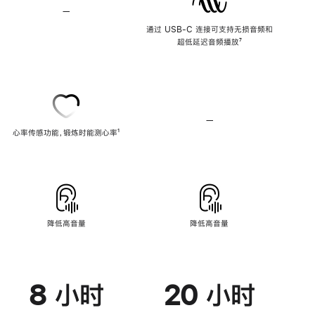
—
不
支
通过 USB-C 连接可支持无损音频和
持
超低延迟音频播放
脚
⁷
无
注
损
音
频
—
不
心率传感功能，锻炼时能测心率
脚
¹
支
注
持
心
率
传
感
功
能
降低高音量
降低高音量
8 小时
20 小时