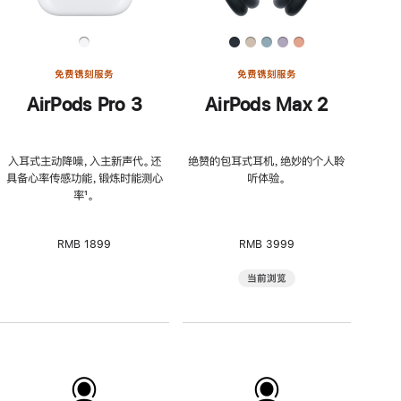
免费镌刻服务
免费镌刻服务
AirPods Pro 3
AirPods Max 2
入耳式主动降噪，入主新声代。还
绝赞的包耳式耳机，绝妙的个人聆
具备心率传感功能，锻炼时能测心
听体验。
率
脚
¹。
注
RMB 1899
RMB 3999
当前浏览