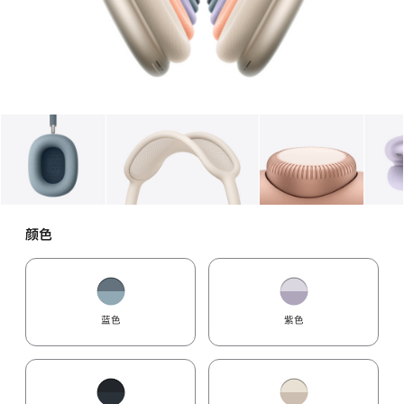
图库
图像
1
图库
图像
2
图库
图像
3
颜色
蓝色
紫色