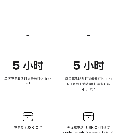
无
无
损
损
—
不
—
不
音
音
支
支
频
频
持
持
心
心
率
率
—
不
—
不
传
传
支
支
感
感
持
持
功
功
降
降
能
能
低
低
5 小时
5 小时
高
高
音
音
量
量
功
功
单次充电聆听时间最长可达 5 小
单次充电聆听时间最长可达 5 小
能
能
时
脚
⁸
时 (启用主动降噪时，最长可达
注
4 小时)
脚
⁹
注
充电盒 (USB-C)
脚
¹²
无线充电盒 (USB‑C) 可通过