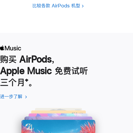
比较各款 AirPods 机型
购买 AirPods，
Apple Music 免费试听
三个月
脚
⁺。
注
进一步了解
进
(在
一
新
步
窗
了
口
解
中