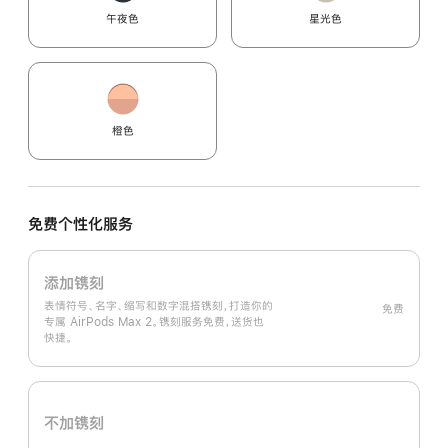
午夜色
星光色
橙色
免费个性化服务
添加镌刻
表情符号、名字、缩写和数字混搭镌刻，打造你的
免费
专属 AirPods Max 2。镌刻服务免费，送货也
快捷。
不加镌刻