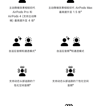
主动降噪效果相较初代
主动降噪效果相较初代 AirPods Max
AirPods Pro 和
最高提升至 1.5 倍
脚
³
AirPods 4 (支持主动降
注
噪) 最高提升至 4 倍
脚
²
注
自适应音频和通透模式
脚
⁵
自适应音频
脚
¹⁸和通透模式
注
注
支持动态头部追踪的个
支持动态头部追踪的个性化空间
性化空间音频
脚
⁶
音频
脚
⁶
注
注