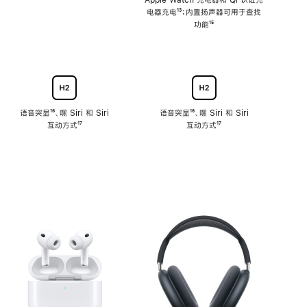
注
Apple Watch 充电器和 Qi 认证充
电器充电
脚
¹³；内置扬声器可用于查找
注
功能
脚
¹⁵
注
语音突显
脚
¹⁶、嘿 Siri 和 Siri
语音突显
脚
¹⁶、嘿 Siri 和 Siri
互动方式
注
脚
¹⁷
互动方式
注
脚
¹⁷
注
注