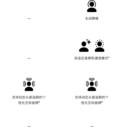
—
不
主动降噪
支
持
主
动
降
噪
—
不
自适应音频和通透模式
脚
⁴
支
注
持
自
适
应
音
频
支持动态头部追踪的个
支持动态头部追踪的个
和
性化空间音频
脚
⁶
性化空间音频
脚
⁶
通
注
注
透
模
式
—
不
—
不
支
支
持
持