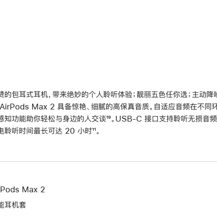
赞的包耳式耳机，带来绝妙的个人聆听体验；靓丽五色任你选；主动降噪再
 AirPods Max 2 具备惊艳、细腻的高保真音质。自适应音频在
感知功能助你轻松与身边的人交谈
脚
¹⁹。USB-C 接口支持聆听无损音频
电聆听时间最长可达 20 小时
脚
¹¹。
注
注
rPods Max 2
能耳机套