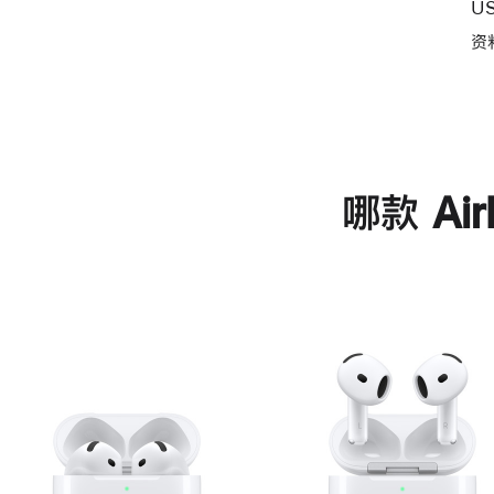
U
资
哪款 Ai