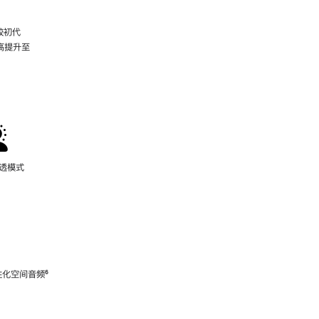
较初代
最高提升至
脚
注
通透模式
性化空间音频
脚
⁶
注