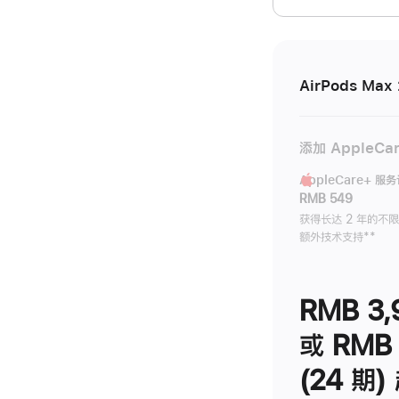
开)
AirPods Max 
添加 AppleCa
AppleCare+ 服
RMB 549
获得长达 2 年的不
额外技术支持
脚
**
注
RMB 3,
或 RMB 
(24 期)