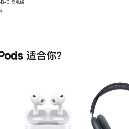
SB-C 充电线
料
rPods 适合你？