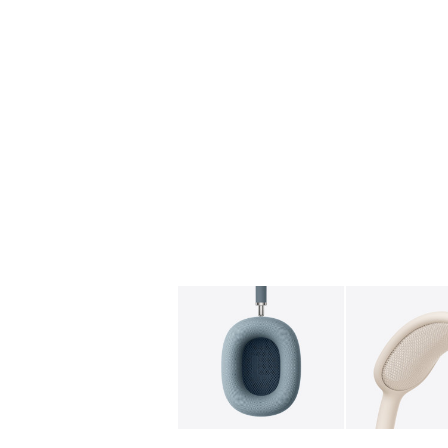
图库
图像
1