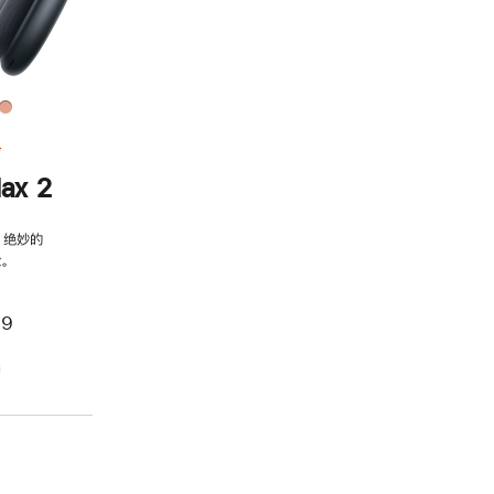
务
ax 2
，绝妙的
。
99