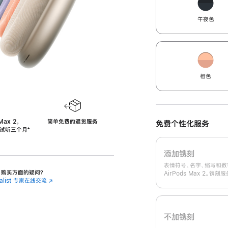
午夜色
橙色
Max 2，
简单免费的退货服务
免费个性化服务
免费试听三个月
‍脚
‍⁺
注
添加镌刻
表情符号、名字、缩写和数
 2 购买方面的疑问？
AirPods Max 2。镌
cialist 专家在线交流
(在
新
窗
口
中
不加镌刻
打