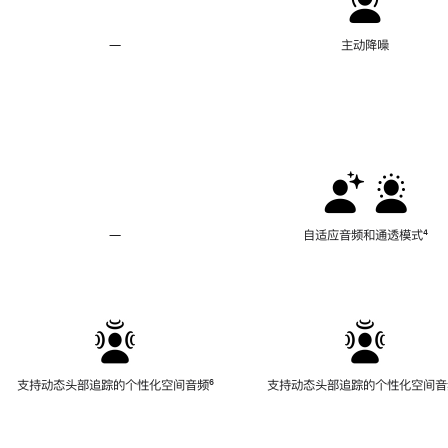
—
不
主动降噪
支
持
主
动
降
噪
—
不
自适应音频和通透模式
脚
⁴
支
注
持
自
适
应
音
频
支持动态头部追踪的个性化空间音频
脚
⁶
支持动态头部追踪的个性化空间音
和
注
通
透