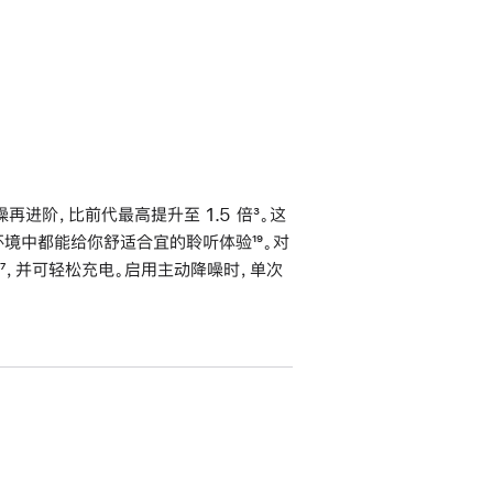
进阶，比前代最高提升至 1.5 倍
脚
³。这
不同环境中都能给你舒适合宜的聆听体验
脚
¹⁹。对
注
脚
⁷，并可轻松充电。启用主动降噪时，单次
注
注