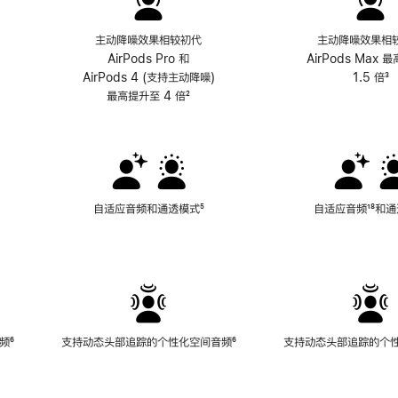
主动降噪效果相较初代
主动降噪效果相
AirPods Pro 和
AirPods Max 
AirPods 4 (支持主动降噪)
1.5 倍
³
最高提升至 4 倍
脚
²
注
自适应音频和通透模式
脚
⁵
自适应音频
脚
¹⁸和
注
注
频
脚
⁶
支持动态头部追踪的个性化空间音频
脚
⁶
支持动态头部追踪的个
注
注