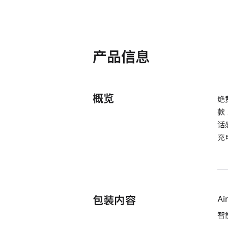
产品信息
概览
绝
款
话
充
包装内容
Ai
智