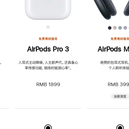
免费镌刻服务
免费镌刻服
AirPods Pro 3
AirPods M
。
入耳式主动降噪，入主新声代。还具备心
绝赞的包耳式耳机
率传感功能，锻炼时能测心率
脚
¹。
个人聆听体验
注
RMB 1899
RMB 39
当前浏览