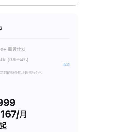
2
re+ 服务计划
务计划 (适用于耳机)
AppleCare+
添加
服
限次数的意外损坏保修服务和
务
计
划
999
(适
用
167/月
于
耳
 起
机)