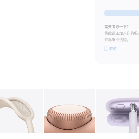
需要考虑一下？
将此设备加入你的收
来再继续选购。
收藏
图库
图像
2
图库
图像
3
图