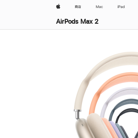
Apple
商店
Mac
iPad
AirPods Max 2
购
买
AirPods Max 2