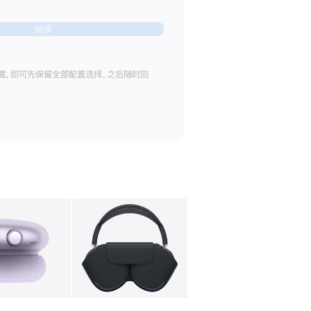
继续
藏，即可先保留全部配置选择，之后随时回
库
图像
4
图库
图像
5