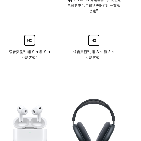
注
Apple Watch 充电器和 Qi 认证充
电器充电
脚
¹³；内置扬声器可用于查找
注
功能
脚
¹⁵
注
语音突显
脚
¹⁶、嘿 Siri 和 Siri
语音突显
脚
¹⁶、嘿 Siri 和 Siri
互动方式
注
脚
¹⁷
互动方式
注
脚
¹⁷
注
注