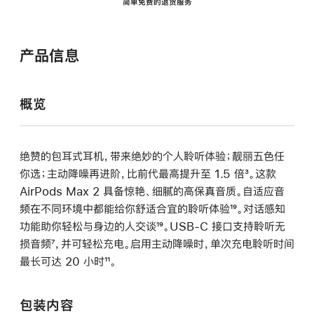
简单免费的退货服务
产品信息
概览
绝赞的包耳式耳机，带来绝妙的个人聆听体验；靓丽五色任
你选；主动降噪再进阶，比前代最高提升至 1.5 倍
脚
³。这款
AirPods Max 2 具备惊艳、细腻的高保真音质。自适应音
注
频在不同环境中都能给你舒适合宜的聆听体验
脚
¹⁹。对话感知
功能助你轻松与身边的人交谈
脚
¹⁹。USB-C 接口支持聆听无
注
损音频
脚
⁷，并可轻松充电。启用主动降噪时，单次充电聆听时间
注
最长可达 20 小时
注
脚
¹¹。
注
包装内容