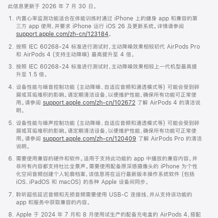
此信息更新于 2026 年 7 月 30 日。
内置心率监测功能适合在体能训练时通过 iPhone 上的健身 app 和兼容的第
三方 app 使用，并要求 iPhone 运行 iOS 26 及更新系统。详情请参阅
support.apple.com/zh-cn/123184
。
按照 IEC 60268-24 标准进行测试时，主动降噪效果相较初代 AirPods Pro
和 AirPods 4 (支持主动降噪) 最高提升至 4 倍。
按照 IEC 60268-24 标准进行测试时，主动降噪效果相较上一代机型最高提
升至 1.5 倍。
设备性能与噪音控制功能 (主动降噪、自适应音频和通透模式等) 可能会受到碎
屑或耳垢堆积的影响。请定期清洁设备，以便维护性能，确保所有功能可正常使
用。请参阅
support.apple.com/zh-cn/102672
了解 AirPods 4 的清洁说
明。
设备性能与噪声控制功能 (主动降噪、自适应音频和通透模式等) 可能会受到碎
屑或耳垢堆积的影响。请定期清洁设备，以便维护性能，确保所有功能可正常使
用。请参阅
support.apple.com/zh-cn/120409
了解 AirPods Pro 的清洁
说明。
需要使用兼容的硬件和软件。适用于支持此功能的 app 中播放的兼容内容。并
非所有内容都支持杜比全景声。需要使用配备原深感摄像头的 iPhone 为个性
化空间音频创建个人轮廓档案，该信息将在运行最新版本操作系统软件 (包括
iOS、iPadOS 和 macOS) 的各种 Apple 设备间同步。
聆听超低延迟音频和无损音频需要使用 USB-C 连接线，并从支持该功能的
app 和服务中获取兼容的内容。
Apple 于 2024 年 7 月和 8 月使用试生产的配备充电盒的 AirPods 4，搭配