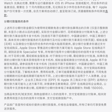
Watch 兑换此优惠，需要与运行最新版本 iOS 的 iPhone 连接或配对。符合条件的设
备激活后，需要在 3 个月内领取此优惠。无论购买多少件符合条件的设备，每个 Apple
账户仅可享受一次优惠。会员方案将自动续订，直至取消订阅。须遵循限制条件和其他
条
款
。
(在
新
分期付款服务的条件
窗
口
上述所示分期付款金额仅为使用特定期数免息分期付款估算得出的示例 (仅显示整数数
中
额，未显示小数点以后的金额)，实际支付金额以银行、花呗或微信分付账单为准。上述分
打
期付款方案由信用卡发卡机构 (包括但不限于招商银行、中国建设银行、中国工商银行
开)
等，具体支持分期付款服务的可选择银行及对应分期付款方案请见付款页面)、蚂蚁金服
(花呗) 以及微信分付面向符合条件的中国大陆居民提供。部分银行会要求你通过支付
宝完成购买。Apple Store 零售店的分期付款方案可能与 Apple Store 在线商店不
同，请到店咨询 Specialist 专家。所有银行信用卡分期均需经你的信用卡发卡机构批
准；对于花呗分期，需经蚂蚁金服批准；对于微信分付分期，需经微信分付批准。如果你选
择的分期付款方案未获得信用卡发卡机构、蚂蚁金服或微信分付的批准，Apple 将不会
被告知原因。请参阅信用卡发卡机构 (包括但不限于招商银行、中国建设银行、中国工商
银行等，具体支持分期付款服务的可选择银行请见付款页面) 网站、支付宝网站和微信
分付服务页面，了解相关条件、费用和收费。订单可能需要满足特定金额要求，不同免息
分期期数对应的最低限额可能有所不同。上述分期付款服务只适用于个人消费者。企业
和教育机构客户、企业员工购买计划 (EPP) 和 Apple 员工购买计划 (EPP) 适用的分
期付款方案可能与上述方案不同，详情请参见教育商店、EPP 在线商店和企业商店。公
司信用卡无资格申请分期。招商银行分期付款单笔订单最高限额为 RMB 150000。
当商品有货并/或发货时，购物金额将计入你的信用卡、支付宝或微信分付账单。相关财
务费用将显示在你的信用卡对账单、支付宝或微信账户中。
产品按广告宣传价或标价提供分期付款服务。价格包含增值税。所有订单均可享受免费
送货服务。