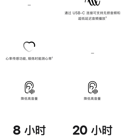
—
不
支
通过 USB-C 连接可支持无损音频和
持
超低延迟音频播放
脚
⁷
无
注
损
音
频
—
不
心率传感功能，锻炼时能测心率
脚
¹
支
注
持
心
率
传
感
功
能
降低高音量
降低高音量
8 小时
20 小时