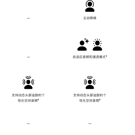
—
不
主动降噪
支
持
主
动
降
噪
—
不
自适应音频和通透模式
脚
⁴
支
注
持
自
适
应
音
频
支持动态头部追踪的个
支持动态头部追踪的个
和
性化空间音频
脚
⁶
性化空间音频
脚
⁶
通
注
注
透
模
式
—
不
—
不
支
支
持
持