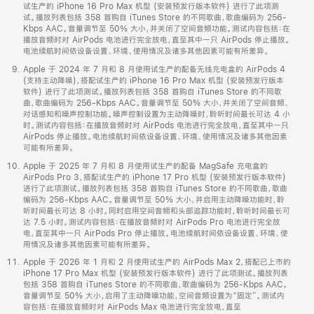
试生产的 iPhone 16 Pro Max 机型 (安装预发行版本软件) 进行了此项测
试。播放列表包括 358 首购自 iTunes Store 的不同歌曲，歌曲编码为 256-
Kbps AAC。音量调节至 50% 大小，并关闭了空间音频功能。测试内容包括：在
播放音频时对 AirPods 电池进行完全放电，直至其中一只 AirPods 停止播放。
电池续航时间依设备设置、环境、使用情况及诸多其他因素可能有所差异。
Apple 于 2024 年 7 月和 8 月使用试生产的配备无线充电盒的 AirPods 4
(支持主动降噪)，搭配试生产的 iPhone 16 Pro Max 机型 (安装预发行版本
软件) 进行了此项测试。播放列表包括 358 首购自 iTunes Store 的不同歌
曲，歌曲编码为 256-Kbps AAC。音量调节至 50% 大小，并关闭了空间音频、
对话感知和噪声控制功能。噪声控制设置为主动降噪时，聆听时间最长可达 4 小
时。测试内容包括：在播放音频时对 AirPods 电池进行完全放电，直至其中一只
AirPods 停止播放。电池续航时间依设备设置、环境、使用情况及诸多其他因素
可能有所差异。
Apple 于 2025 年 7 月和 8 月使用试生产的配备 MagSafe 充电盒的
AirPods Pro 3，搭配试生产的 iPhone 17 Pro 机型 (安装预发行版本软件)
进行了此项测试。播放列表包括 358 首购自 iTunes Store 的不同歌曲，歌曲
编码为 256-Kbps AAC。音量调节至 50% 大小，并启用主动降噪功能时，聆
听时间最长可达 8 小时。同时启用空间音频和头部追踪功能时，聆听时间最长可
达 7.5 小时。测试内容包括：在播放音频时对 AirPods Pro 电池进行完全放
电，直至其中一只 AirPods Pro 停止播放。电池续航时间依设备设置、环境、使
用情况及诸多其他因素可能有所差异。
Apple 于 2026 年 1 月和 2 月使用试生产的 AirPods Max 2，搭配已上市的
iPhone 17 Pro Max 机型 (安装预发行版本软件) 进行了此项测试。播放列表
包括 358 首购自 iTunes Store 的不同歌曲，歌曲编码为 256-Kbps AAC。
音量调节至 50% 大小，启用了主动降噪功能，空间音频设置为“固定”。测试内
容包括：在播放音频时对 AirPods Max 电池进行完全放电，直至