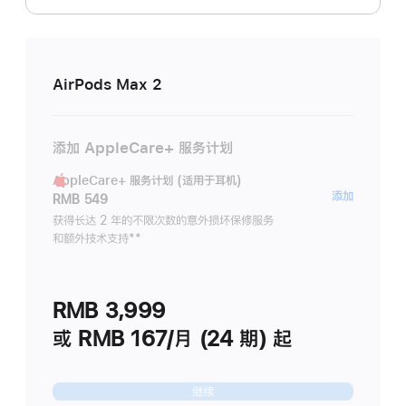
AirPods Max 2
添加 AppleCare+ 服务计划
AppleCare+ 服务计划 (适用于耳机)
AppleC
添加
RMB 549
服
获得长达 2 年的不限次数的意外损坏保修服务
和额外技术支持
脚
**
务
注
计
划
RMB 3,999
(适
用
或 RMB 167/月 (24 期) 起
于
耳
继续
机)