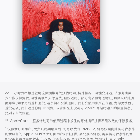
-
打
Apple
开)
Music
网
脚
∆∆
三小时为根据过往物流数据推算的预估时间，特殊情况下可能会延迟。该服务由第三
注
页
方合作伙伴提供，可能需额外支付运费，且仅适用于部分商品和寄送地址，具体以结账页
页
面为准。如果之后选择退货，运费将不会被退回。
我们会使用你所在位置，为你更快显示
送货选项。我们通过你的 IP 地址，或者你在上次访问 Apple 网站时输入的位置信息，
脚
找到了你的位置。
** AppleCare+ 服务计划可为使用过程中发生的意外损坏提供不限次数的保修服务。
⁺ 仅限新订阅用户。免费试用期结束后，每月收费为 RMB 12。优惠仅面向购买符合条件
的新设备的 Apple Music 新订阅用户限时提供。要兑换此优惠，需要将符合条件的音
频设备与运行最新版本 iOS 或 iPadOS 的 Apple 设备连接或配对。为 Apple