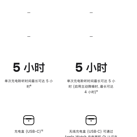
无
无
损
损
—
不
—
不
音
音
支
支
频
频
持
持
心
心
率
率
—
不
—
不
传
传
支
支
感
感
持
持
功
功
降
降
能
能
低
低
5 小时
5 小时
高
高
音
音
量
量
功
功
单次充电聆听时间最长可达 5 小
单次充电聆听时间最长可达 5 小
能
能
时
脚
⁸
时 (启用主动降噪时，最长可达
注
4 小时)
脚
⁹
注
充电盒 (USB-C)
脚
¹²
无线充电盒 (USB‑C) 可通过