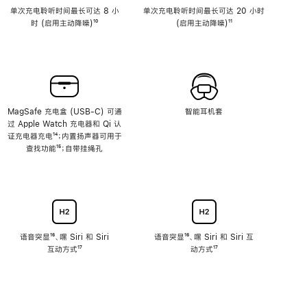
单次充电聆听时间最长可达 8 小
单次充电聆听时间最长可达 20 小时
时 (启用主动降噪)
脚
¹⁰
(启用主动降噪)
脚
¹¹
注
注
MagSafe 充电盒 (USB-C) 可通
智能耳机套
过 Apple Watch 充电器和 Qi 认
证充电器充电
脚
¹⁴；内置扬声器可用于
查找功能
注
脚
¹⁵；自带挂绳孔
注
语音突显
脚
¹⁶、嘿 Siri 和 Siri
语音突显
脚
¹⁶、嘿 Siri 和 Siri 互
互动方式
注
脚
¹⁷
注
动方式
脚
¹⁷
注
注