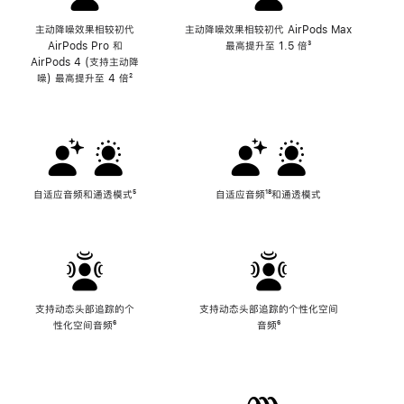
主动降噪效果相较初代
主动降噪效果相较初代 AirPods Max
AirPods Pro 和
最高提升至 1.5 倍
脚
³
AirPods 4 (支持主动降
注
噪) 最高提升至 4 倍
脚
²
注
自适应音频和通透模式
脚
⁵
自适应音频
脚
¹⁸和通透模式
注
注
支持动态头部追踪的个
支持动态头部追踪的个性化空间
性化空间音频
脚
⁶
音频
脚
⁶
注
注