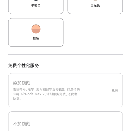
午夜色
星光色
橙色
免费个性化服务
添加镌刻
表情符号、名字、缩写和数字混搭镌刻，打造你的
免费
专属 AirPods Max 2。镌刻服务免费，送货也
快捷。
不加镌刻