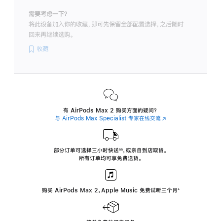
需要考虑一下？
将此设备加入你的收藏，即可先保留全部配置选择，之后随时
回来再继续选购。
收藏
有 AirPods Max 2 购买方面的疑问？
与 AirPods Max Specialist 专家在线交流
(在
新
窗
口
中
部分订单可选择三小时
快送
，
或亲自到店取货。
∆∆
 ${translate.store.a11y.footnote} 
打
所有订单均可享免费送货。
开)
购买 AirPods Max 2，Apple Music 免费试听三个月
‍脚
‍⁺
注