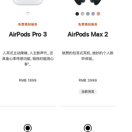
免费镌刻服务
免费镌刻服务
AirPods Pro 3
AirPods Max 2
入耳式主动降噪，入主新声代。还
绝赞的包耳式耳机，绝妙的个人聆
具备心率传感功能，锻炼时能测心
听体验。
率
脚
¹。
注
RMB 1899
RMB 3999
当前浏览