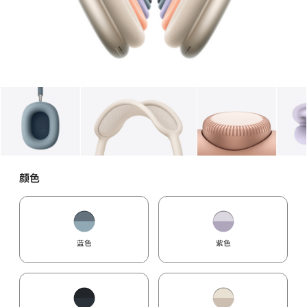
图库
图像
1
图库
图像
2
图库
图像
3
颜色
蓝色
紫色