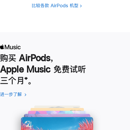
比较各款 AirPods 机型
购买 AirPods，
Apple Music 免费试听
三个月
脚
⁺。
注
进一步了解
进
(在
一
新
步
窗
了
口
解
中