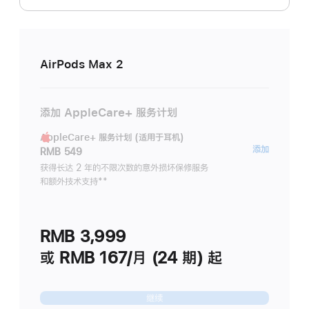
AirPods Max 2
添加 AppleCare+ 服务计划
AppleCare+ 服务计划 (适用于耳机)
AppleC
添加
RMB 549
服
获得长达 2 年的不限次数的意外损坏保修服务
和额外技术支持
脚
**
务
注
计
划
RMB 3,999
(适
用
或 RMB 167/月 (24 期) 起
于
耳
继续
机)