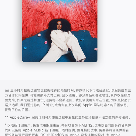
-
打
Apple
开)
Music
网
脚
∆∆
三小时为根据过往物流数据推算的预估时间，特殊情况下可能会延迟。该服务由第三
注
页
方合作伙伴提供，可能需额外支付运费，且仅适用于部分商品和寄送地址，具体以结账页
页
面为准。如果之后选择退货，运费将不会被退回。
我们会使用你所在位置，为你更快显示
送货选项。我们通过你的 IP 地址，或者你在上次访问 Apple 网站时输入的位置信息，
脚
找到了你的位置。
** AppleCare+ 服务计划可为使用过程中发生的意外损坏提供不限次数的保修服务。
⁺ 仅限新订阅用户。免费试用期结束后，每月收费为 RMB 12。优惠仅面向购买符合条件
的新设备的 Apple Music 新订阅用户限时提供。要兑换此优惠，需要将符合条件的音
频设备与运行最新版本 iOS 或 iPadOS 的 Apple 设备连接或配对。为 Apple