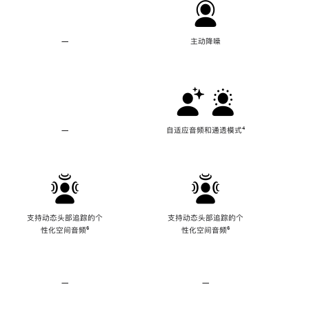
—
不
主动降噪
支
持
主
动
降
噪
—
不
自适应音频和通透模式
脚
⁴
支
注
持
自
适
应
音
频
支持动态头部追踪的个
支持动态头部追踪的个
和
性化空间音频
脚
⁶
性化空间音频
脚
⁶
通
注
注
透
模
式
—
不
—
不
支
支
持
持