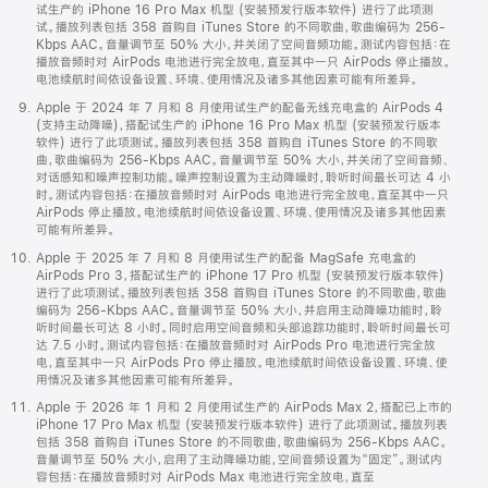
试生产的 iPhone 16 Pro Max 机型 (安装预发行版本软件) 进行了此项测
试。播放列表包括 358 首购自 iTunes Store 的不同歌曲，歌曲编码为 256-
Kbps AAC。音量调节至 50% 大小，并关闭了空间音频功能。测试内容包括：在
播放音频时对 AirPods 电池进行完全放电，直至其中一只 AirPods 停止播放。
电池续航时间依设备设置、环境、使用情况及诸多其他因素可能有所差异。
Apple 于 2024 年 7 月和 8 月使用试生产的配备无线充电盒的 AirPods 4
(支持主动降噪)，搭配试生产的 iPhone 16 Pro Max 机型 (安装预发行版本
软件) 进行了此项测试。播放列表包括 358 首购自 iTunes Store 的不同歌
曲，歌曲编码为 256-Kbps AAC。音量调节至 50% 大小，并关闭了空间音频、
对话感知和噪声控制功能。噪声控制设置为主动降噪时，聆听时间最长可达 4 小
时。测试内容包括：在播放音频时对 AirPods 电池进行完全放电，直至其中一只
AirPods 停止播放。电池续航时间依设备设置、环境、使用情况及诸多其他因素
可能有所差异。
Apple 于 2025 年 7 月和 8 月使用试生产的配备 MagSafe 充电盒的
AirPods Pro 3，搭配试生产的 iPhone 17 Pro 机型 (安装预发行版本软件)
进行了此项测试。播放列表包括 358 首购自 iTunes Store 的不同歌曲，歌曲
编码为 256-Kbps AAC。音量调节至 50% 大小，并启用主动降噪功能时，聆
听时间最长可达 8 小时。同时启用空间音频和头部追踪功能时，聆听时间最长可
达 7.5 小时。测试内容包括：在播放音频时对 AirPods Pro 电池进行完全放
电，直至其中一只 AirPods Pro 停止播放。电池续航时间依设备设置、环境、使
用情况及诸多其他因素可能有所差异。
Apple 于 2026 年 1 月和 2 月使用试生产的 AirPods Max 2，搭配已上市的
iPhone 17 Pro Max 机型 (安装预发行版本软件) 进行了此项测试。播放列表
包括 358 首购自 iTunes Store 的不同歌曲，歌曲编码为 256-Kbps AAC。
音量调节至 50% 大小，启用了主动降噪功能，空间音频设置为“固定”。测试内
容包括：在播放音频时对 AirPods Max 电池进行完全放电，直至