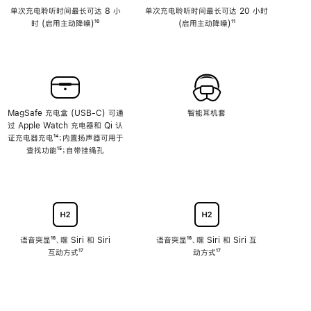
单次充电聆听时间最长可达 8 小
单次充电聆听时间最长可达 20 小时
时 (启用主动降噪)
脚
¹⁰
(启用主动降噪)
脚
¹¹
注
注
MagSafe 充电盒 (USB-C) 可通
智能耳机套
过 Apple Watch 充电器和 Qi 认
证充电器充电
脚
¹⁴；内置扬声器可用于
查找功能
注
脚
¹⁵；自带挂绳孔
注
语音突显
脚
¹⁶、嘿 Siri 和 Siri
语音突显
脚
¹⁶、嘿 Siri 和 Siri 互
互动方式
注
脚
¹⁷
注
动方式
脚
¹⁷
注
注