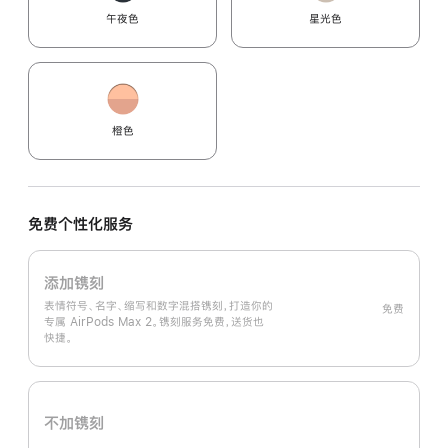
午夜色
星光色
橙色
免费个性化服务
添加镌刻
表情符号、名字、缩写和数字混搭镌刻，打造你的
免费
专属 AirPods Max 2。镌刻服务免费，送货也
快捷。
不加镌刻