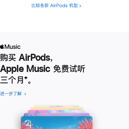
比较各款 AirPods 机型
购买 AirPods，
Apple Music 免费试听
三个月
脚
⁺。
注
进一步了解
进
(在
一
新
步
窗
了
口
解
中