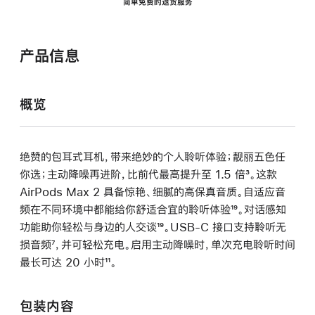
简单免费的退货服务
产品信息
概览
绝赞的包耳式耳机，带来绝妙的个人聆听体验；靓丽五色任
你选；主动降噪再进阶，比前代最高提升至 1.5 倍
脚
³。这款
AirPods Max 2 具备惊艳、细腻的高保真音质。自适应音
注
频在不同环境中都能给你舒适合宜的聆听体验
脚
¹⁹。对话感知
功能助你轻松与身边的人交谈
脚
¹⁹。USB-C 接口支持聆听无
注
损音频
脚
⁷，并可轻松充电。启用主动降噪时，单次充电聆听时间
注
最长可达 20 小时
注
脚
¹¹。
注
包装内容