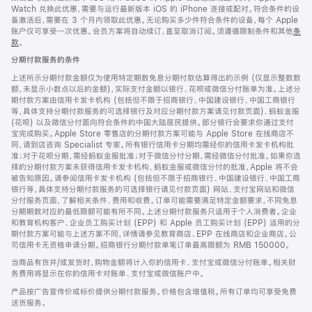
Watch 兑换此优惠，需要与运行最新版本 iOS 的 iPhone 连接或配对。符合条件的设
备激活后，需要在 3 个月内领取此优惠。无论购买多少件符合条件的设备，每个 Apple
账户仅可享受一次优惠。会员方案将自动续订，直至取消订阅。须遵循限制条件和其他
条
款
。
(在
新
分期付款服务的条件
窗
口
上述所示分期付款金额仅为使用特定期数免息分期付款估算得出的示例 (仅显示整数数
中
额，未显示小数点以后的金额)，实际支付金额以银行、花呗或微信分付账单为准。上述分
打
期付款方案由信用卡发卡机构 (包括但不限于招商银行、中国建设银行、中国工商银行
开)
等，具体支持分期付款服务的可选择银行及对应分期付款方案请见付款页面)、蚂蚁金服
(花呗) 以及微信分付面向符合条件的中国大陆居民提供。部分银行会要求你通过支付
宝完成购买。Apple Store 零售店的分期付款方案可能与 Apple Store 在线商店不
同，请到店咨询 Specialist 专家。所有银行信用卡分期均需经你的信用卡发卡机构批
准；对于花呗分期，需经蚂蚁金服批准；对于微信分付分期，需经微信分付批准。如果你选
择的分期付款方案未获得信用卡发卡机构、蚂蚁金服或微信分付的批准，Apple 将不会
被告知原因。请参阅信用卡发卡机构 (包括但不限于招商银行、中国建设银行、中国工商
银行等，具体支持分期付款服务的可选择银行请见付款页面) 网站、支付宝网站和微信
分付服务页面，了解相关条件、费用和收费。订单可能需要满足特定金额要求，不同免息
分期期数对应的最低限额可能有所不同。上述分期付款服务只适用于个人消费者。企业
和教育机构客户、企业员工购买计划 (EPP) 和 Apple 员工购买计划 (EPP) 适用的分
期付款方案可能与上述方案不同，详情请参见教育商店、EPP 在线商店和企业商店。公
司信用卡无资格申请分期。招商银行分期付款单笔订单最高限额为 RMB 150000。
当商品有货并/或发货时，购物金额将计入你的信用卡、支付宝或微信分付账单。相关财
务费用将显示在你的信用卡对账单、支付宝或微信账户中。
产品按广告宣传价或标价提供分期付款服务。价格包含增值税。所有订单均可享受免费
送货服务。