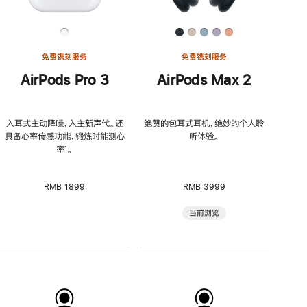
免费镌刻服务
免费镌刻服务
AirPods Pro 3
AirPods Max 2
入耳式主动降噪，入主新声代。还
绝赞的包耳式耳机，绝妙的个人聆
具备心率传感功能，锻炼时能测心
听体验。
率
脚
¹。
注
RMB 1899
RMB 3999
当前浏览