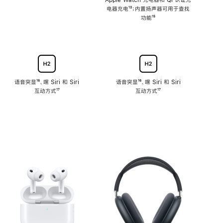
注
Apple Watch 充电器和 Qi 认证充
电器充电
脚
¹³；内置扬声器可用于查找
注
功能
脚
¹⁵
注
语音突显
脚
¹⁶、嘿 Siri 和 Siri
语音突显
脚
¹⁶、嘿 Siri 和 Siri
互动方式
注
脚
¹⁷
互动方式
注
脚
¹⁷
注
注