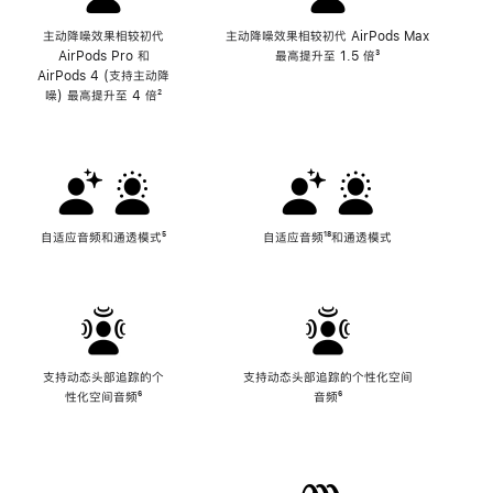
主动降噪效果相较初代
主动降噪效果相较初代 AirPods Max
AirPods Pro 和
最高提升至 1.5 倍
脚
³
AirPods 4 (支持主动降
注
噪) 最高提升至 4 倍
脚
²
注
自适应音频和通透模式
脚
⁵
自适应音频
脚
¹⁸和通透模式
注
注
支持动态头部追踪的个
支持动态头部追踪的个性化空间
性化空间音频
脚
⁶
音频
脚
⁶
注
注