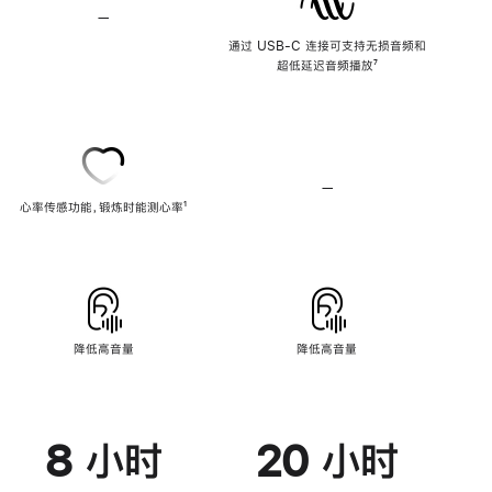
—
不
支
通过 USB-C 连接可支持无损音频和
持
超低延迟音频播放
脚
⁷
无
注
损
音
频
—
不
心率传感功能，锻炼时能测心率
脚
¹
支
注
持
心
率
传
感
功
能
降低高音量
降低高音量
8 小时
20 小时