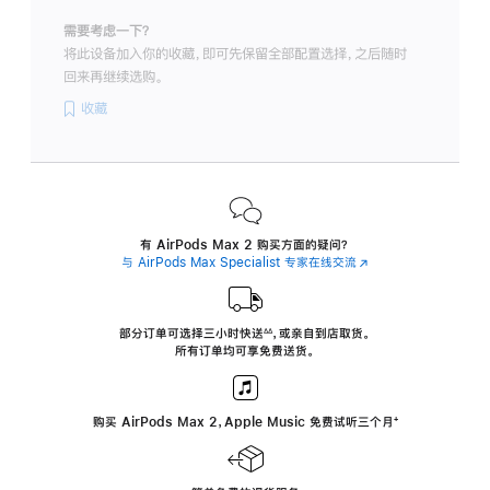
需要考虑一下？
将此设备加入你的收藏，即可先保留全部配置选择，之后随时
回来再继续选购。
收藏
有 AirPods Max 2 购买方面的疑问？
与 AirPods Max Specialist 专家在线交流
(在
新
窗
口
中
部分订单可选择三小时
快送
，
或亲自到店取货。
∆∆
 ${translate.store.a11y.footnote} 
打
所有订单均可享免费送货。
开)
购买 AirPods Max 2，Apple Music 免费试听三个月
‍脚
‍⁺
注