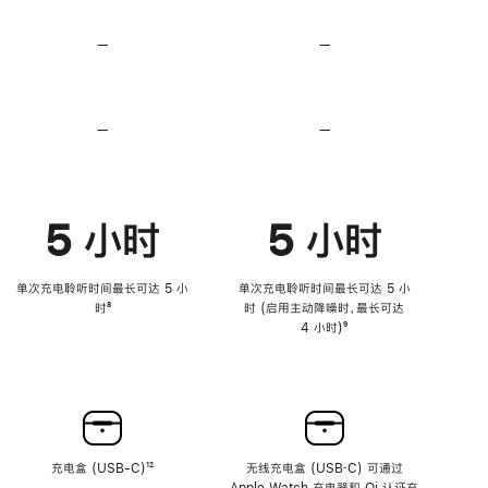
无
无
损
损
—
不
—
不
音
音
支
支
频
频
持
持
心
心
率
率
—
不
—
不
传
传
支
支
感
感
持
持
功
功
降
降
能
能
低
低
5 小时
5 小时
高
高
音
音
量
量
功
功
单次充电聆听时间最长可达 5 小
单次充电聆听时间最长可达 5 小
能
能
时
脚
⁸
时 (启用主动降噪时，最长可达
注
4 小时)
脚
⁹
注
充电盒 (USB-C)
脚
¹²
无线充电盒 (USB‑C) 可通过