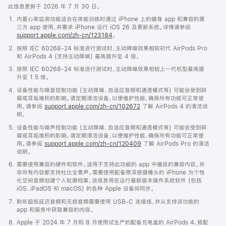
此信息更新于 2026 年 7 月 30 日。
内置心率监测功能适合在体能训练时通过 iPhone 上的健身 app 和兼容的第
三方 app 使用，并要求 iPhone 运行 iOS 26 及更新系统。详情请参阅
support.apple.com/zh-cn/123184
。
按照 IEC 60268-24 标准进行测试时，主动降噪效果相较初代 AirPods Pro
和 AirPods 4 (支持主动降噪) 最高提升至 4 倍。
按照 IEC 60268-24 标准进行测试时，主动降噪效果相较上一代机型最高提
升至 1.5 倍。
设备性能与噪音控制功能 (主动降噪、自适应音频和通透模式等) 可能会受到碎
屑或耳垢堆积的影响。请定期清洁设备，以便维护性能，确保所有功能可正常使
用。请参阅
support.apple.com/zh-cn/102672
了解 AirPods 4 的清洁说
明。
设备性能与噪声控制功能 (主动降噪、自适应音频和通透模式等) 可能会受到碎
屑或耳垢堆积的影响。请定期清洁设备，以便维护性能，确保所有功能可正常使
用。请参阅
support.apple.com/zh-cn/120409
了解 AirPods Pro 的清洁
说明。
需要使用兼容的硬件和软件。适用于支持此功能的 app 中播放的兼容内容。并
非所有内容都支持杜比全景声。需要使用配备原深感摄像头的 iPhone 为个性
化空间音频创建个人轮廓档案，该信息将在运行最新版本操作系统软件 (包括
iOS、iPadOS 和 macOS) 的各种 Apple 设备间同步。
聆听超低延迟音频和无损音频需要使用 USB-C 连接线，并从支持该功能的
app 和服务中获取兼容的内容。
Apple 于 2024 年 7 月和 8 月使用试生产的配备充电盒的 AirPods 4，搭配