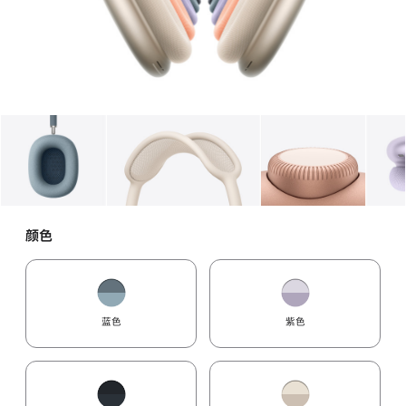
图库
图像
1
图库
图像
2
图库
图像
3
颜色
蓝色
紫色