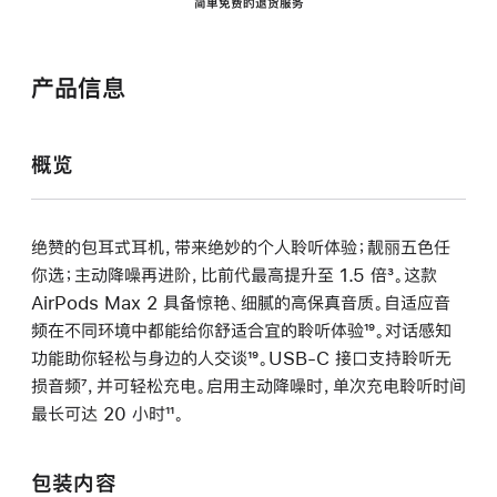
简单免费的退货服务
产品信息
概览
绝赞的包耳式耳机，带来绝妙的个人聆听体验；靓丽五色任
你选；主动降噪再进阶，比前代最高提升至 1.5 倍
脚
³。这款
AirPods Max 2 具备惊艳、细腻的高保真音质。自适应音
注
频在不同环境中都能给你舒适合宜的聆听体验
脚
¹⁹。对话感知
功能助你轻松与身边的人交谈
脚
¹⁹。USB-C 接口支持聆听无
注
损音频
脚
⁷，并可轻松充电。启用主动降噪时，单次充电聆听时间
注
最长可达 20 小时
注
脚
¹¹。
注
包装内容