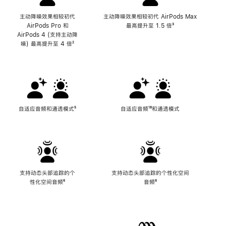
主动降噪效果相较初代
主动降噪效果相较初代 AirPods Max
AirPods Pro 和
最高提升至 1.5 倍
脚
³
AirPods 4 (支持主动降
注
噪) 最高提升至 4 倍
脚
²
注
自适应音频和通透模式
脚
⁵
自适应音频
脚
¹⁸和通透模式
注
注
支持动态头部追踪的个
支持动态头部追踪的个性化空间
性化空间音频
脚
⁶
音频
脚
⁶
注
注