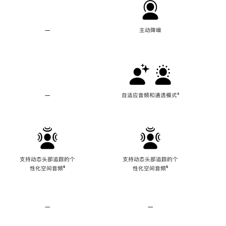
—
不
主动降噪
支
持
主
动
降
噪
—
不
自适应音频和通透模式
脚
⁴
支
注
持
自
适
应
音
频
支持动态头部追踪的个
支持动态头部追踪的个
和
性化空间音频
脚
⁶
性化空间音频
脚
⁶
通
注
注
透
模
式
—
不
—
不
支
支
持
持