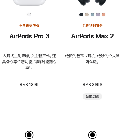
免费镌刻服务
免费镌刻服务
AirPods Pro 3
AirPods Max 2
入耳式主动降噪，入主新声代。还
绝赞的包耳式耳机，绝妙的个人聆
具备心率传感功能，锻炼时能测心
听体验。
率
脚
¹。
注
RMB 1899
RMB 3999
当前浏览