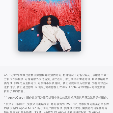
-
打
Apple
开)
Music
网
脚
∆∆
三小时为根据过往物流数据推算的预估时间，特殊情况下可能会延迟。该服务由第三
注
页
方合作伙伴提供，可能需额外支付运费，且仅适用于部分商品和寄送地址，具体以结账页
页
面为准。如果之后选择退货，运费将不会被退回。
我们会使用你所在位置，为你更快显示
送货选项。我们通过你的 IP 地址，或者你在上次访问 Apple 网站时输入的位置信息，
脚
找到了你的位置。
** AppleCare+ 服务计划可为使用过程中发生的意外损坏提供不限次数的保修服务。
⁺ 仅限新订阅用户。免费试用期结束后，每月收费为 RMB 12。优惠仅面向购买符合条件
的新设备的 Apple Music 新订阅用户限时提供。要兑换此优惠，需要将符合条件的音
频设备与运行最新版本 iOS 或 iPadOS 的 Apple 设备连接或配对。为 Apple