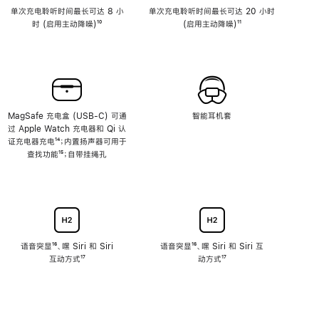
单次充电聆听时间最长可达 8 小
单次充电聆听时间最长可达 20 小时
时 (启用主动降噪)
脚
¹⁰
(启用主动降噪)
脚
¹¹
注
注
MagSafe 充电盒 (USB-C) 可通
智能耳机套
过 Apple Watch 充电器和 Qi 认
证充电器充电
脚
¹⁴；内置扬声器可用于
查找功能
注
脚
¹⁵；自带挂绳孔
注
语音突显
脚
¹⁶、嘿 Siri 和 Siri
语音突显
脚
¹⁶、嘿 Siri 和 Siri 互
互动方式
注
脚
¹⁷
注
动方式
脚
¹⁷
注
注