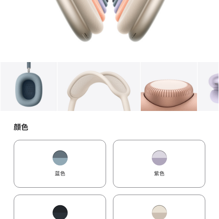
图库
图像
1
图库
图像
2
图库
图像
3
颜色
蓝色
紫色