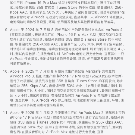
试生产的 iPhone 16 Pro Max 机型 (安装预发行版本软件) 进行了此项测
试。播放列表包括 358 首购自 iTunes Store 的不同歌曲，歌曲编码为 256-
Kbps AAC。音量调节至 50% 大小，并关闭了空间音频功能。测试内容包括：在
播放音频时对 AirPods 电池进行完全放电，直至其中一只 AirPods 停止播放。
电池续航时间依设备设置、环境、使用情况及诸多其他因素可能有所差异。
Apple 于 2024 年 7 月和 8 月使用试生产的配备无线充电盒的 AirPods 4
(支持主动降噪)，搭配试生产的 iPhone 16 Pro Max 机型 (安装预发行版本
软件) 进行了此项测试。播放列表包括 358 首购自 iTunes Store 的不同歌
曲，歌曲编码为 256-Kbps AAC。音量调节至 50% 大小，并关闭了空间音频、
对话感知和噪声控制功能。噪声控制设置为主动降噪时，聆听时间最长可达 4 小
时。测试内容包括：在播放音频时对 AirPods 电池进行完全放电，直至其中一只
AirPods 停止播放。电池续航时间依设备设置、环境、使用情况及诸多其他因素
可能有所差异。
Apple 于 2025 年 7 月和 8 月使用试生产的配备 MagSafe 充电盒的
AirPods Pro 3，搭配试生产的 iPhone 17 Pro 机型 (安装预发行版本软件)
进行了此项测试。播放列表包括 358 首购自 iTunes Store 的不同歌曲，歌曲
编码为 256-Kbps AAC。音量调节至 50% 大小，并启用主动降噪功能时，聆
听时间最长可达 8 小时。同时启用空间音频和头部追踪功能时，聆听时间最长可
达 7.5 小时。测试内容包括：在播放音频时对 AirPods Pro 电池进行完全放
电，直至其中一只 AirPods Pro 停止播放。电池续航时间依设备设置、环境、使
用情况及诸多其他因素可能有所差异。
Apple 于 2026 年 1 月和 2 月使用试生产的 AirPods Max 2，搭配已上市的
iPhone 17 Pro Max 机型 (安装预发行版本软件) 进行了此项测试。播放列表
包括 358 首购自 iTunes Store 的不同歌曲，歌曲编码为 256-Kbps AAC。
音量调节至 50% 大小，启用了主动降噪功能，空间音频设置为“固定”。测试内
容包括：在播放音频时对 AirPods Max 电池进行完全放电，直至