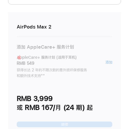
AirPods Max 2
添加 AppleCare+ 服务计划
AppleCare+ 服务计划 (适用于耳机)
AppleC
添加
RMB 549
服
获得长达 2 年的不限次数的意外损坏保修服务
和额外技术支持
脚
**
务
注
计
划
RMB 3,999
(适
用
或 RMB 167/月 (24 期) 起
于
耳
继续
机)