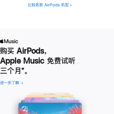
比较各款 AirPods 机型
购买 AirPods，
Apple Music 免费试听
三个月
脚
⁺。
注
进一步了解
进
(在
一
新
步
窗
了
口
解
中