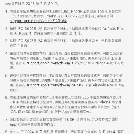
此信息更新于 2026 年 7 月 30 日。
内置心率监测功能适合在体能训练时通过 iPhone 上的健身 app 和兼容的第
三方 app 使用，并要求 iPhone 运行 iOS 26 及更新系统。详情请参阅
support.apple.com/zh-cn/123184
。
按照 IEC 60268-24 标准进行测试时，主动降噪效果相较初代 AirPods Pro
和 AirPods 4 (支持主动降噪) 最高提升至 4 倍。
按照 IEC 60268-24 标准进行测试时，主动降噪效果相较上一代机型最高提
升至 1.5 倍。
设备性能与噪音控制功能 (主动降噪、自适应音频和通透模式等) 可能会受到碎
屑或耳垢堆积的影响。请定期清洁设备，以便维护性能，确保所有功能可正常使
用。请参阅
support.apple.com/zh-cn/102672
了解 AirPods 4 的清洁说
明。
设备性能与噪声控制功能 (主动降噪、自适应音频和通透模式等) 可能会受到碎
屑或耳垢堆积的影响。请定期清洁设备，以便维护性能，确保所有功能可正常使
用。请参阅
support.apple.com/zh-cn/120409
了解 AirPods Pro 的清洁
说明。
需要使用兼容的硬件和软件。适用于支持此功能的 app 中播放的兼容内容。并
非所有内容都支持杜比全景声。需要使用配备原深感摄像头的 iPhone 为个性
化空间音频创建个人轮廓档案，该信息将在运行最新版本操作系统软件 (包括
iOS、iPadOS 和 macOS) 的各种 Apple 设备间同步。
聆听超低延迟音频和无损音频需要使用 USB-C 连接线，并从支持该功能的
app 和服务中获取兼容的内容。
Apple 于 2024 年 7 月和 8 月使用试生产的配备充电盒的 AirPods 4，搭配