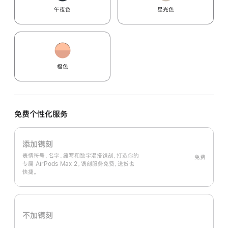
午夜色
星光色
橙色
免费个性化服务
添加镌刻
表情符号、名字、缩写和数字混搭镌刻，打造你的
免费
专属 AirPods Max 2。镌刻服务免费，送货也
快捷。
不加镌刻