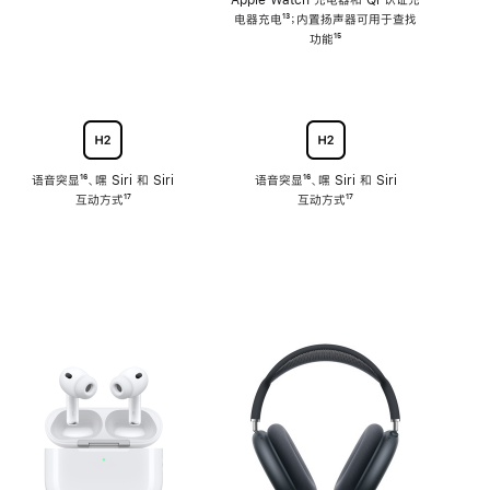
注
Apple Watch 充电器和 Qi 认证充
电器充电
脚
¹³；内置扬声器可用于查找
注
功能
脚
¹⁵
注
语音突显
脚
¹⁶、嘿 Siri 和 Siri
语音突显
脚
¹⁶、嘿 Siri 和 Siri
互动方式
注
脚
¹⁷
互动方式
注
脚
¹⁷
注
注