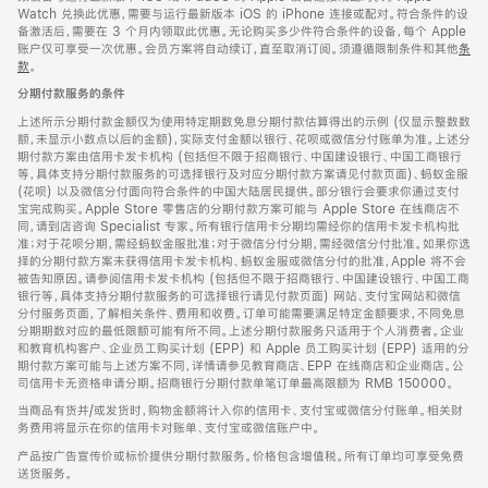
Watch 兑换此优惠，需要与运行最新版本 iOS 的 iPhone 连接或配对。符合条件的设
备激活后，需要在 3 个月内领取此优惠。无论购买多少件符合条件的设备，每个 Apple
账户仅可享受一次优惠。会员方案将自动续订，直至取消订阅。须遵循限制条件和其他
条
款
。
(在
新
分期付款服务的条件
窗
口
上述所示分期付款金额仅为使用特定期数免息分期付款估算得出的示例 (仅显示整数数
中
额，未显示小数点以后的金额)，实际支付金额以银行、花呗或微信分付账单为准。上述分
打
期付款方案由信用卡发卡机构 (包括但不限于招商银行、中国建设银行、中国工商银行
开)
等，具体支持分期付款服务的可选择银行及对应分期付款方案请见付款页面)、蚂蚁金服
(花呗) 以及微信分付面向符合条件的中国大陆居民提供。部分银行会要求你通过支付
宝完成购买。Apple Store 零售店的分期付款方案可能与 Apple Store 在线商店不
同，请到店咨询 Specialist 专家。所有银行信用卡分期均需经你的信用卡发卡机构批
准；对于花呗分期，需经蚂蚁金服批准；对于微信分付分期，需经微信分付批准。如果你选
择的分期付款方案未获得信用卡发卡机构、蚂蚁金服或微信分付的批准，Apple 将不会
被告知原因。请参阅信用卡发卡机构 (包括但不限于招商银行、中国建设银行、中国工商
银行等，具体支持分期付款服务的可选择银行请见付款页面) 网站、支付宝网站和微信
分付服务页面，了解相关条件、费用和收费。订单可能需要满足特定金额要求，不同免息
分期期数对应的最低限额可能有所不同。上述分期付款服务只适用于个人消费者。企业
和教育机构客户、企业员工购买计划 (EPP) 和 Apple 员工购买计划 (EPP) 适用的分
期付款方案可能与上述方案不同，详情请参见教育商店、EPP 在线商店和企业商店。公
司信用卡无资格申请分期。招商银行分期付款单笔订单最高限额为 RMB 150000。
当商品有货并/或发货时，购物金额将计入你的信用卡、支付宝或微信分付账单。相关财
务费用将显示在你的信用卡对账单、支付宝或微信账户中。
产品按广告宣传价或标价提供分期付款服务。价格包含增值税。所有订单均可享受免费
送货服务。