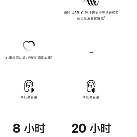
—
不
支
通过 USB-C 连接可支持无损音频和
持
超低延迟音频播放
脚
⁷
无
注
损
音
频
—
不
心率传感功能，锻炼时能测心率
脚
¹
支
注
持
心
率
传
感
功
能
降低高音量
降低高音量
8 小时
20 小时