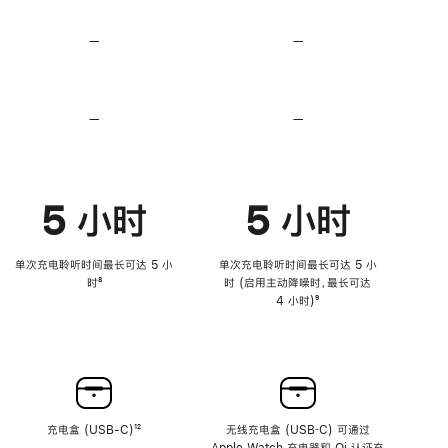
无
无
损
损
—
不
—
不
音
音
支
支
频
频
持
持
心
心
率
率
—
不
—
不
传
传
支
支
感
感
持
持
功
功
降
降
能
能
低
低
5 小时
5 小时
高
高
音
音
量
量
功
功
单次充电聆听时间最长可达 5 小
单次充电聆听时间最长可达 5 小
能
能
时
脚
⁸
时 (启用主动降噪时，最长可达
注
4 小时)
脚
⁹
注
充电盒 (USB-C)
脚
¹²
无线充电盒 (USB‑C) 可通过