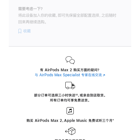
需要考虑一下？
将此设备加入你的收藏，即可先保留全部配置选择，之后随时
回来再继续选购。
收藏
有 AirPods Max 2 购买方面的疑问？
与 AirPods Max Specialist 专家在线交流
(在
新
窗
口
中
部分订单可选择三小时
快送
，
或亲自到店取货。
∆∆
 ${translate.store.a11y.footnote} 
打
所有订单均可享免费送货。
开)
购买 AirPods Max 2，Apple Music 免费试听三个月
‍脚
‍⁺
注