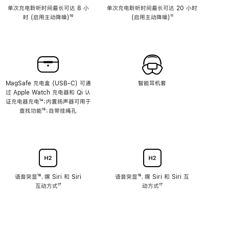
单次充电聆听时间最长可达 8 小
单次充电聆听时间最长可达 20 小时
时 (启用主动降噪)
脚
¹⁰
(启用主动降噪)
脚
¹¹
注
注
MagSafe 充电盒 (USB-C) 可通
智能耳机套
过 Apple Watch 充电器和 Qi 认
证充电器充电
脚
¹⁴；内置扬声器可用于
查找功能
注
脚
¹⁵；自带挂绳孔
注
语音突显
脚
¹⁶、嘿 Siri 和 Siri
语音突显
脚
¹⁶、嘿 Siri 和 Siri 互
互动方式
注
脚
¹⁷
注
动方式
脚
¹⁷
注
注