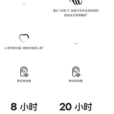
—
不
支
通过 USB-C 连接可支持无损音频和
持
超低延迟音频播放
脚
⁷
无
注
损
音
频
—
不
心率传感功能，锻炼时能测心率
脚
¹
支
注
持
心
率
传
感
功
能
降低高音量
降低高音量
8 小时
20 小时