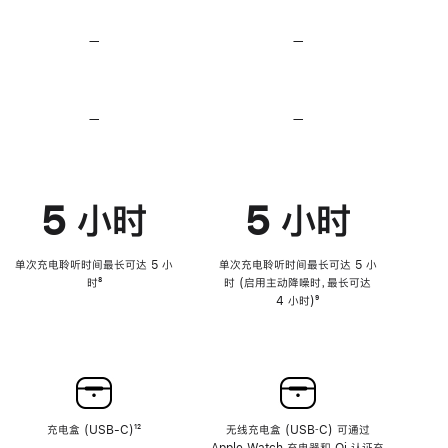
无
无
损
损
—
不
—
不
音
音
支
支
频
频
持
持
心
心
率
率
—
不
—
不
传
传
支
支
感
感
持
持
功
功
降
降
能
能
低
低
5 小时
5 小时
高
高
音
音
量
量
功
功
单次充电聆听时间最长可达 5 小
单次充电聆听时间最长可达 5 小
能
能
时
脚
⁸
时 (启用主动降噪时，最长可达
注
4 小时)
脚
⁹
注
充电盒 (USB-C)
脚
¹²
无线充电盒 (USB‑C) 可通过