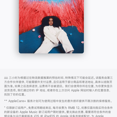
-
打
Apple
开)
Music
网
脚
∆∆
三小时为根据过往物流数据推算的预估时间，特殊情况下可能会延迟。该服务由第三
注
页
方合作伙伴提供，可能需额外支付运费，且仅适用于部分商品和寄送地址，具体以结账页
页
面为准。如果之后选择退货，运费将不会被退回。
我们会使用你所在位置，为你更快显示
送货选项。我们通过你的 IP 地址，或者你在上次访问 Apple 网站时输入的位置信息，
脚
找到了你的位置。
** AppleCare+ 服务计划可为使用过程中发生的意外损坏提供不限次数的保修服务。
⁺ 仅限新订阅用户。免费试用期结束后，每月收费为 RMB 12。优惠仅面向购买符合条件
的新设备的 Apple Music 新订阅用户限时提供。要兑换此优惠，需要将符合条件的音
频设备与运行最新版本 iOS 或 iPadOS 的 Apple 设备连接或配对。为 Apple