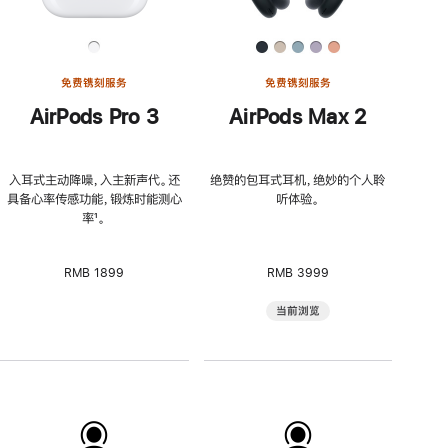
免费镌刻服务
免费镌刻服务
AirPods Pro 3
AirPods Max 2
入耳式主动降噪，入主新声代。还
绝赞的包耳式耳机，绝妙的个人聆
具备心率传感功能，锻炼时能测心
听体验。
率
脚
¹。
注
RMB 1899
RMB 3999
当前浏览