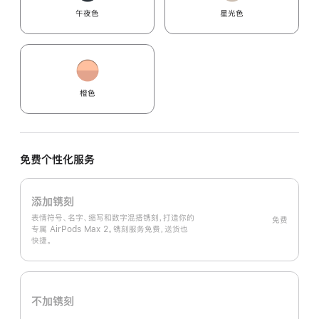
午夜色
星光色
橙色
免费个性化服务
添加镌刻
表情符号、名字、缩写和数字混搭镌刻，打造你的
免费
专属 AirPods Max 2。镌刻服务免费，送货也
快捷。
不加镌刻