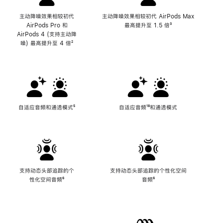
主动降噪效果相较初代
主动降噪效果相较初代 AirPods Max
AirPods Pro 和
最高提升至 1.5 倍
脚
³
AirPods 4 (支持主动降
注
噪) 最高提升至 4 倍
脚
²
注
自适应音频和通透模式
脚
⁵
自适应音频
脚
¹⁸和通透模式
注
注
支持动态头部追踪的个
支持动态头部追踪的个性化空间
性化空间音频
脚
⁶
音频
脚
⁶
注
注