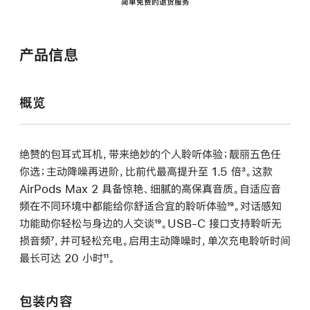
简单免费的退货服务
产品信息
概览
绝赞的包耳式耳机，带来绝妙的个人聆听体验；靓丽五色任
你选；主动降噪再进阶，比前代最高提升至 1.5 倍
脚
³。这款
AirPods Max 2 具备惊艳、细腻的高保真音质。自适应音
注
频在不同环境中都能给你舒适合宜的聆听体验
脚
¹⁹。对话感知
功能助你轻松与身边的人交谈
脚
¹⁹。USB-C 接口支持聆听无
注
损音频
脚
⁷，并可轻松充电。启用主动降噪时，单次充电聆听时间
注
最长可达 20 小时
注
脚
¹¹。
注
包装内容