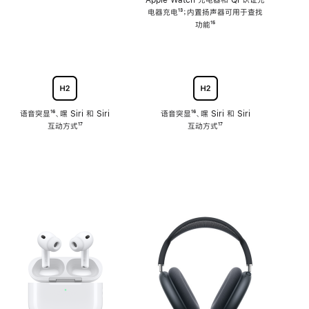
注
Apple Watch 充电器和 Qi 认证充
电器充电
脚
¹³；内置扬声器可用于查找
注
功能
脚
¹⁵
注
语音突显
脚
¹⁶、嘿 Siri 和 Siri
语音突显
脚
¹⁶、嘿 Siri 和 Siri
互动方式
注
脚
¹⁷
互动方式
注
脚
¹⁷
注
注