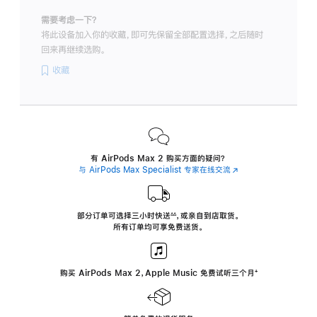
需要考虑一下？
将此设备加入你的收藏，即可先保留全部配置选择，之后随时
回来再继续选购。
收藏
有 AirPods Max 2 购买方面的疑问？
与 AirPods Max Specialist 专家在线交流
(在
新
窗
口
中
部分订单可选择三小时
快送
，
或亲自到店取货。
∆∆
 ${translate.store.a11y.footnote} 
打
所有订单均可享免费送货。
开)
购买 AirPods Max 2，Apple Music 免费试听三个月
‍脚
‍⁺
注