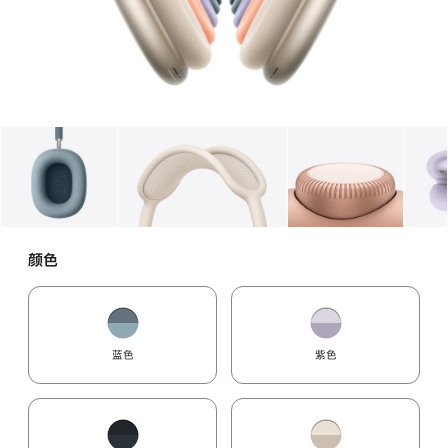
图库
图像
1
图库
图像
2
图库
图像
3
颜色
蓝色
紫色