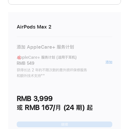
AirPods Max 2
添加 AppleCare+ 服务计划
AppleCare+ 服务计划 (适用于耳机)
AppleC
添加
RMB 549
服
获得长达 2 年的不限次数的意外损坏保修服务
和额外技术支持
脚
**
务
注
计
划
RMB 3,999
(适
用
或 RMB 167/月 (24 期) 起
于
耳
继续
机)