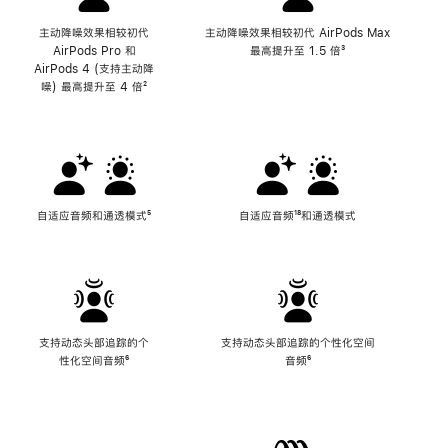
主动降噪效果相较初代
主动降噪效果相较初代 AirPods Max
AirPods Pro 和
最高提升至 1.5 倍
脚
³
AirPods 4 (支持主动降
注
噪) 最高提升至 4 倍
脚
²
注
自适应音频和通透模式
脚
⁵
自适应音频
脚
¹⁸和通透模式
注
注
支持动态头部追踪的个
支持动态头部追踪的个性化空间
性化空间音频
脚
⁶
音频
脚
⁶
注
注