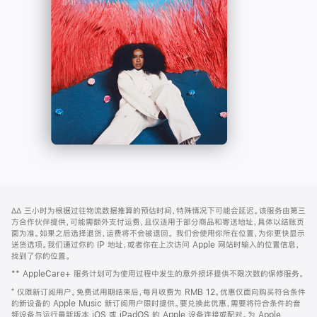
-
打
Apple
开)
Music
网
脚
∆∆
三小时为根据过往物流数据推算的预估时间，特殊情况下可能会延迟。该服务由第三
注
页
方合作伙伴提供，可能需额外支付运费，且仅适用于部分商品和寄送地址，具体以结账页
页
面为准。如果之后选择退货，运费将不会被退回。
我们会使用你所在位置，为你更快显示
送货选项。我们通过你的 IP 地址，或者你在上次访问 Apple 网站时输入的位置信息，
脚
找到了你的位置。
** AppleCare+ 服务计划可为使用过程中发生的意外损坏提供不限次数的保修服务。
⁺ 仅限新订阅用户。免费试用期结束后，每月收费为 RMB 12。优惠仅面向购买符合条件
的新设备的 Apple Music 新订阅用户限时提供。要兑换此优惠，需要将符合条件的音
频设备与运行最新版本 iOS 或 iPadOS 的 Apple 设备连接或配对。为 Apple