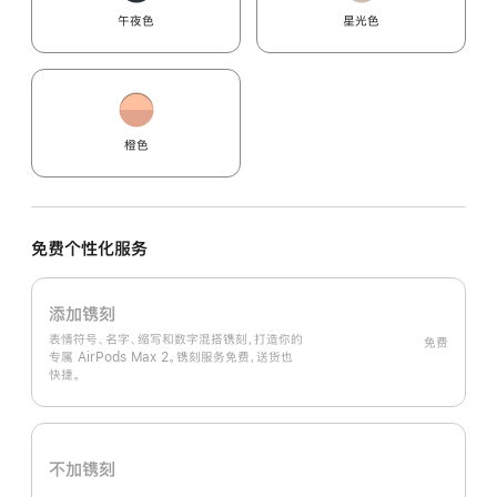
午夜色
星光色
橙色
免费个性化服务
添加镌刻
表情符号、名字、缩写和数字混搭镌刻，打造你的
免费
专属 AirPods Max 2。镌刻服务免费，送货也
快捷。
不加镌刻