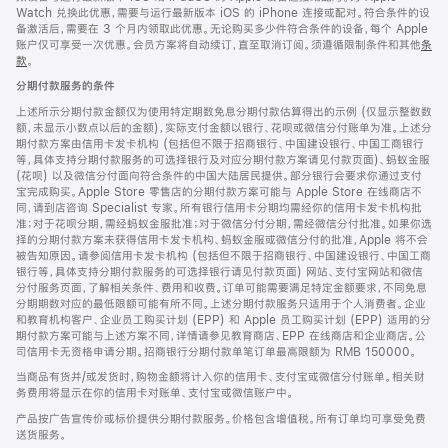
Watch 兑换此优惠，需要与运行最新版本 iOS 的 iPhone 连接或配对。符合条件的设
备激活后，需要在 3 个月内领取此优惠。无论购买多少件符合条件的设备，每个 Apple
账户仅可享受一次优惠。会员方案将自动续订，直至取消订阅。须遵循限制条件和其他
条
款
。
(在
新
分期付款服务的条件
窗
口
上述所示分期付款金额仅为使用特定期数免息分期付款估算得出的示例 (仅显示整数数
中
额，未显示小数点以后的金额)，实际支付金额以银行、花呗或微信分付账单为准。上述分
打
期付款方案由信用卡发卡机构 (包括但不限于招商银行、中国建设银行、中国工商银行
开)
等，具体支持分期付款服务的可选择银行及对应分期付款方案请见付款页面)、蚂蚁金服
(花呗) 以及微信分付面向符合条件的中国大陆居民提供。部分银行会要求你通过支付
宝完成购买。Apple Store 零售店的分期付款方案可能与 Apple Store 在线商店不
同，请到店咨询 Specialist 专家。所有银行信用卡分期均需经你的信用卡发卡机构批
准；对于花呗分期，需经蚂蚁金服批准；对于微信分付分期，需经微信分付批准。如果你选
择的分期付款方案未获得信用卡发卡机构、蚂蚁金服或微信分付的批准，Apple 将不会
被告知原因。请参阅信用卡发卡机构 (包括但不限于招商银行、中国建设银行、中国工商
银行等，具体支持分期付款服务的可选择银行请见付款页面) 网站、支付宝网站和微信
分付服务页面，了解相关条件、费用和收费。订单可能需要满足特定金额要求，不同免息
分期期数对应的最低限额可能有所不同。上述分期付款服务只适用于个人消费者。企业
和教育机构客户、企业员工购买计划 (EPP) 和 Apple 员工购买计划 (EPP) 适用的分
期付款方案可能与上述方案不同，详情请参见教育商店、EPP 在线商店和企业商店。公
司信用卡无资格申请分期。招商银行分期付款单笔订单最高限额为 RMB 150000。
当商品有货并/或发货时，购物金额将计入你的信用卡、支付宝或微信分付账单。相关财
务费用将显示在你的信用卡对账单、支付宝或微信账户中。
产品按广告宣传价或标价提供分期付款服务。价格包含增值税。所有订单均可享受免费
送货服务。