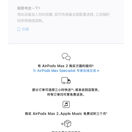
需要考虑一下？
将此设备加入你的收藏，即可先保留全部配置选择，之后随时
回来再继续选购。
收藏
有 AirPods Max 2 购买方面的疑问？
与 AirPods Max Specialist 专家在线交流
(在
新
窗
口
中
部分订单可选择三小时
快送
，
或亲自到店取货。
∆∆
 ${translate.store.a11y.footnote} 
打
所有订单均可享免费送货。
开)
购买 AirPods Max 2，Apple Music 免费试听三个月
‍脚
‍⁺
注