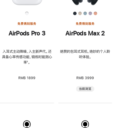
免费镌刻服务
免费镌刻服务
AirPods Pro 3
AirPods Max 2
入耳式主动降噪，入主新声代。还
绝赞的包耳式耳机，绝妙的个人聆
具备心率传感功能，锻炼时能测心
听体验。
率
脚
¹。
注
RMB 1899
RMB 3999
当前浏览