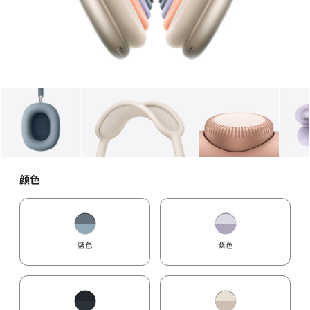
图库
图像
1
图库
图像
2
图库
图像
3
颜色
蓝色
紫色