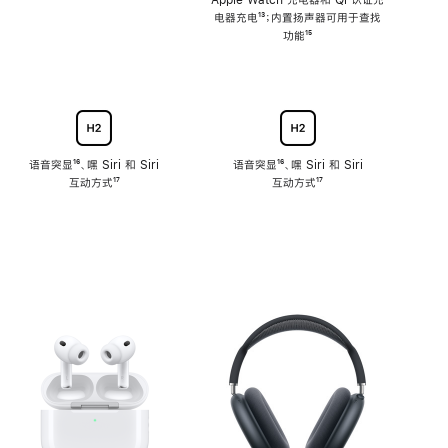
注
Apple Watch 充电器和 Qi 认证充
电器充电
脚
¹³；内置扬声器可用于查找
注
功能
脚
¹⁵
注
语音突显
脚
¹⁶、嘿 Siri 和 Siri
语音突显
脚
¹⁶、嘿 Siri 和 Siri
互动方式
注
脚
¹⁷
互动方式
注
脚
¹⁷
注
注