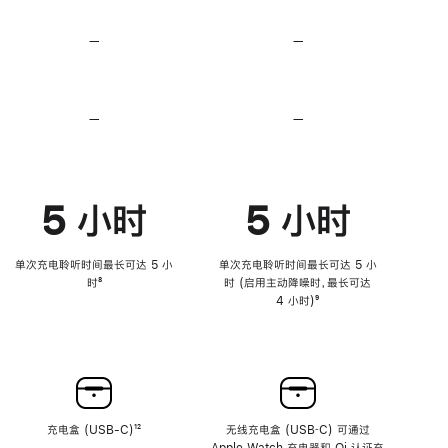
无
无
损
损
—
不
—
不
音
音
支
支
频
频
持
持
心
心
率
率
—
不
—
不
传
传
支
支
感
感
持
持
功
功
降
降
能
能
低
低
5 小时
5 小时
高
高
音
音
量
量
功
功
单次充电聆听时间最长可达 5 小
单次充电聆听时间最长可达 5 小
能
能
时
脚
⁸
时 (启用主动降噪时，最长可达
注
4 小时)
脚
⁹
注
充电盒 (USB-C)
脚
¹²
无线充电盒 (USB‑C) 可通过