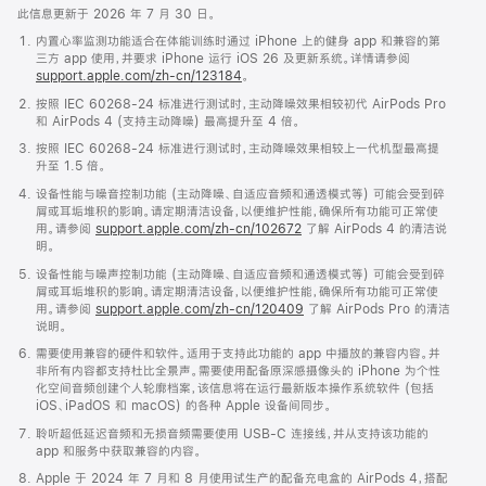
此信息更新于 2026 年 7 月 30 日。
内置心率监测功能适合在体能训练时通过 iPhone 上的健身 app 和兼容的第
三方 app 使用，并要求 iPhone 运行 iOS 26 及更新系统。详情请参阅
support.apple.com/zh-cn/123184
。
按照 IEC 60268-24 标准进行测试时，主动降噪效果相较初代 AirPods Pro
和 AirPods 4 (支持主动降噪) 最高提升至 4 倍。
按照 IEC 60268-24 标准进行测试时，主动降噪效果相较上一代机型最高提
升至 1.5 倍。
设备性能与噪音控制功能 (主动降噪、自适应音频和通透模式等) 可能会受到碎
屑或耳垢堆积的影响。请定期清洁设备，以便维护性能，确保所有功能可正常使
用。请参阅
support.apple.com/zh-cn/102672
了解 AirPods 4 的清洁说
明。
设备性能与噪声控制功能 (主动降噪、自适应音频和通透模式等) 可能会受到碎
屑或耳垢堆积的影响。请定期清洁设备，以便维护性能，确保所有功能可正常使
用。请参阅
support.apple.com/zh-cn/120409
了解 AirPods Pro 的清洁
说明。
需要使用兼容的硬件和软件。适用于支持此功能的 app 中播放的兼容内容。并
非所有内容都支持杜比全景声。需要使用配备原深感摄像头的 iPhone 为个性
化空间音频创建个人轮廓档案，该信息将在运行最新版本操作系统软件 (包括
iOS、iPadOS 和 macOS) 的各种 Apple 设备间同步。
聆听超低延迟音频和无损音频需要使用 USB-C 连接线，并从支持该功能的
app 和服务中获取兼容的内容。
Apple 于 2024 年 7 月和 8 月使用试生产的配备充电盒的 AirPods 4，搭配