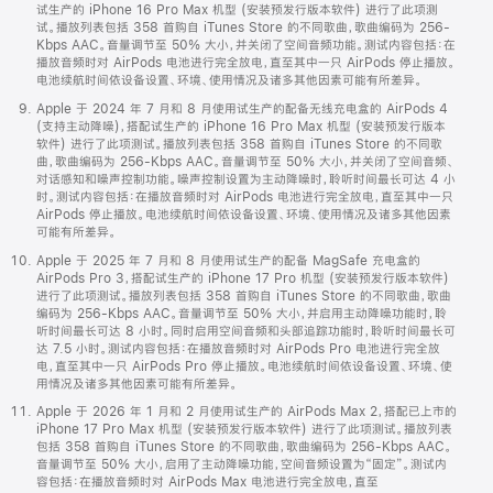
试生产的 iPhone 16 Pro Max 机型 (安装预发行版本软件) 进行了此项测
试。播放列表包括 358 首购自 iTunes Store 的不同歌曲，歌曲编码为 256-
Kbps AAC。音量调节至 50% 大小，并关闭了空间音频功能。测试内容包括：在
播放音频时对 AirPods 电池进行完全放电，直至其中一只 AirPods 停止播放。
电池续航时间依设备设置、环境、使用情况及诸多其他因素可能有所差异。
Apple 于 2024 年 7 月和 8 月使用试生产的配备无线充电盒的 AirPods 4
(支持主动降噪)，搭配试生产的 iPhone 16 Pro Max 机型 (安装预发行版本
软件) 进行了此项测试。播放列表包括 358 首购自 iTunes Store 的不同歌
曲，歌曲编码为 256-Kbps AAC。音量调节至 50% 大小，并关闭了空间音频、
对话感知和噪声控制功能。噪声控制设置为主动降噪时，聆听时间最长可达 4 小
时。测试内容包括：在播放音频时对 AirPods 电池进行完全放电，直至其中一只
AirPods 停止播放。电池续航时间依设备设置、环境、使用情况及诸多其他因素
可能有所差异。
Apple 于 2025 年 7 月和 8 月使用试生产的配备 MagSafe 充电盒的
AirPods Pro 3，搭配试生产的 iPhone 17 Pro 机型 (安装预发行版本软件)
进行了此项测试。播放列表包括 358 首购自 iTunes Store 的不同歌曲，歌曲
编码为 256-Kbps AAC。音量调节至 50% 大小，并启用主动降噪功能时，聆
听时间最长可达 8 小时。同时启用空间音频和头部追踪功能时，聆听时间最长可
达 7.5 小时。测试内容包括：在播放音频时对 AirPods Pro 电池进行完全放
电，直至其中一只 AirPods Pro 停止播放。电池续航时间依设备设置、环境、使
用情况及诸多其他因素可能有所差异。
Apple 于 2026 年 1 月和 2 月使用试生产的 AirPods Max 2，搭配已上市的
iPhone 17 Pro Max 机型 (安装预发行版本软件) 进行了此项测试。播放列表
包括 358 首购自 iTunes Store 的不同歌曲，歌曲编码为 256-Kbps AAC。
音量调节至 50% 大小，启用了主动降噪功能，空间音频设置为“固定”。测试内
容包括：在播放音频时对 AirPods Max 电池进行完全放电，直至