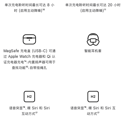
单次充电聆听时间最长可达 8 小
单次充电聆听时间最长可达 20 小时
时 (启用主动降噪)
脚
¹⁰
(启用主动降噪)
脚
¹¹
注
注
MagSafe 充电盒 (USB-C) 可通
智能耳机套
过 Apple Watch 充电器和 Qi 认
证充电器充电
脚
¹⁴；内置扬声器可用于
查找功能
注
脚
¹⁵；自带挂绳孔
注
语音突显
脚
¹⁶、嘿 Siri 和 Siri
语音突显
脚
¹⁶、嘿 Siri 和 Siri 互
互动方式
注
脚
¹⁷
注
动方式
脚
¹⁷
注
注