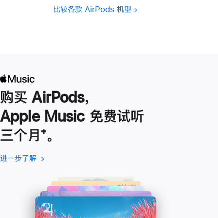
比较各款 AirPods 机型
购买 AirPods，
Apple Music 免费试听
三个月
脚
⁺。
注
进一步了解
进
(在
一
新
步
窗
了
口
解
中