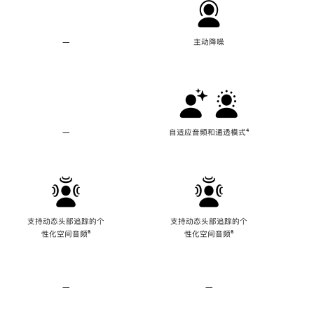
—
不
主动降噪
支
持
主
动
降
噪
—
不
自适应音频和通透模式
脚
⁴
支
注
持
自
适
应
音
频
支持动态头部追踪的个
支持动态头部追踪的个
和
性化空间音频
脚
⁶
性化空间音频
脚
⁶
通
注
注
透
模
式
—
不
—
不
支
支
持
持