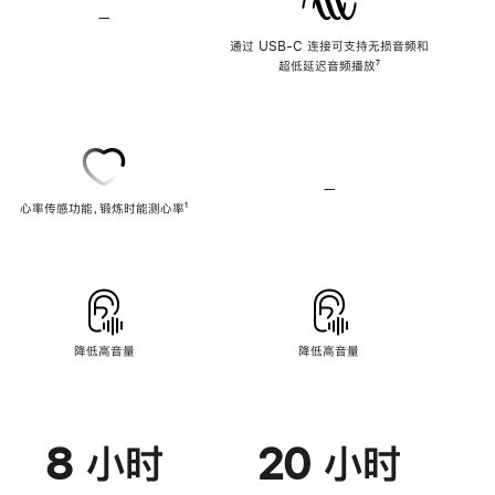
—
不
支
通过 USB-C 连接可支持无损音频和
持
超低延迟音频播放
脚
⁷
无
注
损
音
频
—
不
心率传感功能，锻炼时能测心率
脚
¹
支
注
持
心
率
传
感
功
能
降低高音量
降低高音量
8 小时
20 小时