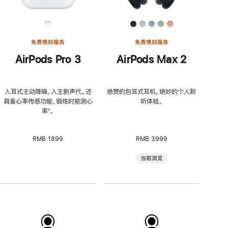
免费镌刻服务
免费镌刻服务
AirPods Pro 3
AirPods Max 2
入耳式主动降噪，入主新声代。还
绝赞的包耳式耳机，绝妙的个人聆
具备心率传感功能，锻炼时能测心
听体验。
率
脚
¹。
注
RMB 1899
RMB 3999
当前浏览