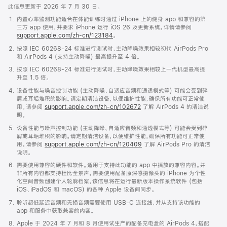
此信息更新于 2026 年 7 月 30 日。
内置心率监测功能适合在体能训练时通过 iPhone 上的健身 app 和兼容的第
三方 app 使用，并要求 iPhone 运行 iOS 26 及更新系统。详情请参阅
support.apple.com/zh-cn/123184
。
按照 IEC 60268-24 标准进行测试时，主动降噪效果相较初代 AirPods Pro
和 AirPods 4 (支持主动降噪) 最高提升至 4 倍。
按照 IEC 60268-24 标准进行测试时，主动降噪效果相较上一代机型最高提
升至 1.5 倍。
设备性能与噪音控制功能 (主动降噪、自适应音频和通透模式等) 可能会受到碎
屑或耳垢堆积的影响。请定期清洁设备，以便维护性能，确保所有功能可正常使
用。请参阅
support.apple.com/zh-cn/102672
了解 AirPods 4 的清洁说
明。
设备性能与噪声控制功能 (主动降噪、自适应音频和通透模式等) 可能会受到碎
屑或耳垢堆积的影响。请定期清洁设备，以便维护性能，确保所有功能可正常使
用。请参阅
support.apple.com/zh-cn/120409
了解 AirPods Pro 的清洁
说明。
需要使用兼容的硬件和软件。适用于支持此功能的 app 中播放的兼容内容。并
非所有内容都支持杜比全景声。需要使用配备原深感摄像头的 iPhone 为个性
化空间音频创建个人轮廓档案，该信息将在运行最新版本操作系统软件 (包括
iOS、iPadOS 和 macOS) 的各种 Apple 设备间同步。
聆听超低延迟音频和无损音频需要使用 USB-C 连接线，并从支持该功能的
app 和服务中获取兼容的内容。
Apple 于 2024 年 7 月和 8 月使用试生产的配备充电盒的 AirPods 4，搭配