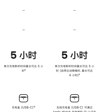
无
无
损
损
—
不
—
不
音
音
支
支
频
频
持
持
心
心
率
率
—
不
—
不
传
传
支
支
感
感
持
持
功
功
降
降
能
能
低
低
5 小时
5 小时
高
高
音
音
量
量
功
功
单次充电聆听时间最长可达 5 小
单次充电聆听时间最长可达 5 小
能
能
时
脚
⁸
时 (启用主动降噪时，最长可达
注
4 小时)
脚
⁹
注
充电盒 (USB-C)
脚
¹²
无线充电盒 (USB‑C) 可通过