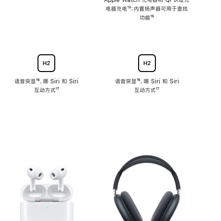
注
Apple Watch 充电器和 Qi 认证充
电器充电
脚
¹³；内置扬声器可用于查找
注
功能
脚
¹⁵
注
语音突显
脚
¹⁶、嘿 Siri 和 Siri
语音突显
脚
¹⁶、嘿 Siri 和 Siri
互动方式
注
脚
¹⁷
互动方式
注
脚
¹⁷
注
注