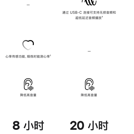
—
不
支
通过 USB-C 连接可支持无损音频和
持
超低延迟音频播放
脚
⁷
无
注
损
音
频
—
不
心率传感功能，锻炼时能测心率
脚
¹
支
注
持
心
率
传
感
功
能
降低高音量
降低高音量
8 小时
20 小时