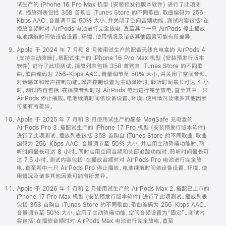
试生产的 iPhone 16 Pro Max 机型 (安装预发行版本软件) 进行了此项测
试。播放列表包括 358 首购自 iTunes Store 的不同歌曲，歌曲编码为 256-
Kbps AAC。音量调节至 50% 大小，并关闭了空间音频功能。测试内容包括：在
播放音频时对 AirPods 电池进行完全放电，直至其中一只 AirPods 停止播放。
电池续航时间依设备设置、环境、使用情况及诸多其他因素可能有所差异。
Apple 于 2024 年 7 月和 8 月使用试生产的配备无线充电盒的 AirPods 4
(支持主动降噪)，搭配试生产的 iPhone 16 Pro Max 机型 (安装预发行版本
软件) 进行了此项测试。播放列表包括 358 首购自 iTunes Store 的不同歌
曲，歌曲编码为 256-Kbps AAC。音量调节至 50% 大小，并关闭了空间音频、
对话感知和噪声控制功能。噪声控制设置为主动降噪时，聆听时间最长可达 4 小
时。测试内容包括：在播放音频时对 AirPods 电池进行完全放电，直至其中一只
AirPods 停止播放。电池续航时间依设备设置、环境、使用情况及诸多其他因素
可能有所差异。
Apple 于 2025 年 7 月和 8 月使用试生产的配备 MagSafe 充电盒的
AirPods Pro 3，搭配试生产的 iPhone 17 Pro 机型 (安装预发行版本软件)
进行了此项测试。播放列表包括 358 首购自 iTunes Store 的不同歌曲，歌曲
编码为 256-Kbps AAC。音量调节至 50% 大小，并启用主动降噪功能时，聆
听时间最长可达 8 小时。同时启用空间音频和头部追踪功能时，聆听时间最长可
达 7.5 小时。测试内容包括：在播放音频时对 AirPods Pro 电池进行完全放
电，直至其中一只 AirPods Pro 停止播放。电池续航时间依设备设置、环境、使
用情况及诸多其他因素可能有所差异。
Apple 于 2026 年 1 月和 2 月使用试生产的 AirPods Max 2，搭配已上市的
iPhone 17 Pro Max 机型 (安装预发行版本软件) 进行了此项测试。播放列表
包括 358 首购自 iTunes Store 的不同歌曲，歌曲编码为 256-Kbps AAC。
音量调节至 50% 大小，启用了主动降噪功能，空间音频设置为“固定”。测试内
容包括：在播放音频时对 AirPods Max 电池进行完全放电，直至