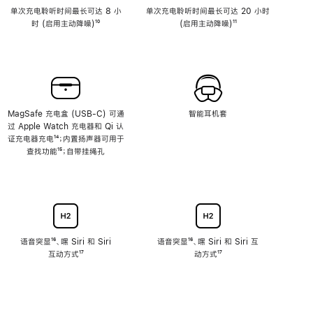
单次充电聆听时间最长可达 8 小
单次充电聆听时间最长可达 20 小时
时 (启用主动降噪)
脚
¹⁰
(启用主动降噪)
脚
¹¹
注
注
MagSafe 充电盒 (USB-C) 可通
智能耳机套
过 Apple Watch 充电器和 Qi 认
证充电器充电
脚
¹⁴；内置扬声器可用于
查找功能
注
脚
¹⁵；自带挂绳孔
注
语音突显
脚
¹⁶、嘿 Siri 和 Siri
语音突显
脚
¹⁶、嘿 Siri 和 Siri 互
互动方式
注
脚
¹⁷
注
动方式
脚
¹⁷
注
注