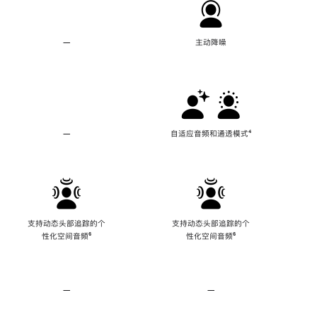
—
不
主动降噪
支
持
主
动
降
噪
—
不
自适应音频和通透模式
脚
⁴
支
注
持
自
适
应
音
频
支持动态头部追踪的个
支持动态头部追踪的个
和
性化空间音频
脚
⁶
性化空间音频
脚
⁶
通
注
注
透
模
式
—
不
—
不
支
支
持
持