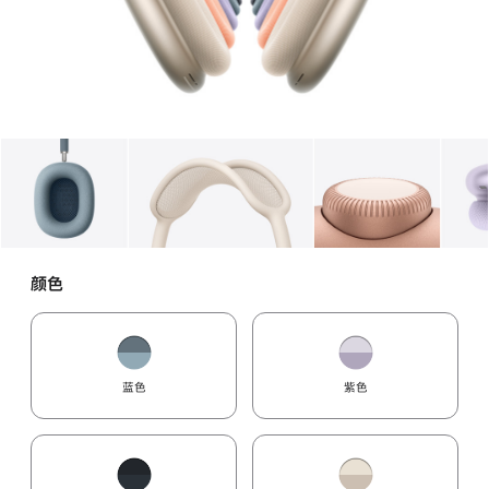
图库
图像
1
图库
图像
2
图库
图像
3
颜色
蓝色
紫色