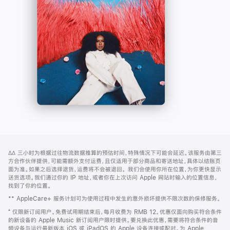
-
打
Apple
开)
Music
网
脚
∆∆
三小时为根据过往物流数据推算的预估时间，特殊情况下可能会延迟。该服务由第三
注
页
方合作伙伴提供，可能需额外支付运费，且仅适用于部分商品和寄送地址，具体以结账页
页
面为准。如果之后选择退货，运费将不会被退回。
我们会使用你所在位置，为你更快显示
送货选项。我们通过你的 IP 地址，或者你在上次访问 Apple 网站时输入的位置信息，
脚
找到了你的位置。
** AppleCare+ 服务计划可为使用过程中发生的意外损坏提供不限次数的保修服务。
⁺ 仅限新订阅用户。免费试用期结束后，每月收费为 RMB 12。优惠仅面向购买符合条件
的新设备的 Apple Music 新订阅用户限时提供。要兑换此优惠，需要将符合条件的音
频设备与运行最新版本 iOS 或 iPadOS 的 Apple 设备连接或配对。为 Apple