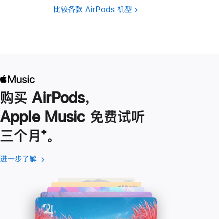
比较各款 AirPods 机型
购买 AirPods，
Apple Music 免费试听
三个月
脚
⁺。
注
进一步了解
进
(在
一
新
步
窗
了
口
解
中