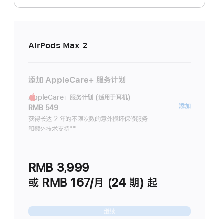
AirPods Max 2
添加 AppleCare+ 服务计划
AppleCare+ 服务计划 (适用于耳机)
AppleC
添加
RMB 549
服
获得长达 2 年的不限次数的意外损坏保修服务
和额外技术支持
脚
**
务
注
计
划
RMB 3,999
(适
用
或 RMB 167/月 (24 期) 起
于
耳
继续
机)