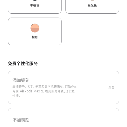
午夜色
星光色
橙色
免费个性化服务
添加镌刻
表情符号、名字、缩写和数字混搭镌刻，打造你的
免费
专属 AirPods Max 2。镌刻服务免费，送货也
快捷。
不加镌刻