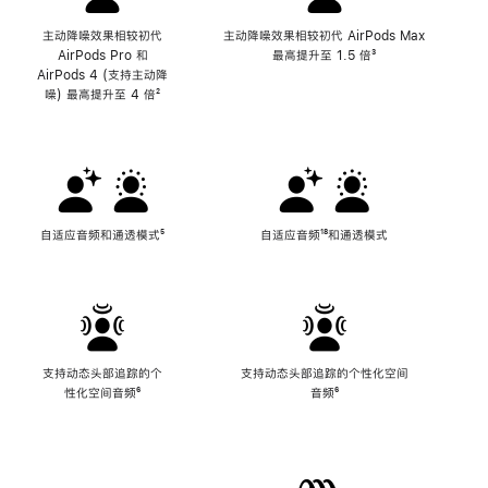
主动降噪效果相较初代
主动降噪效果相较初代 AirPods Max
AirPods Pro 和
最高提升至 1.5 倍
脚
³
AirPods 4 (支持主动降
注
噪) 最高提升至 4 倍
脚
²
注
自适应音频和通透模式
脚
⁵
自适应音频
脚
¹⁸和通透模式
注
注
支持动态头部追踪的个
支持动态头部追踪的个性化空间
性化空间音频
脚
⁶
音频
脚
⁶
注
注