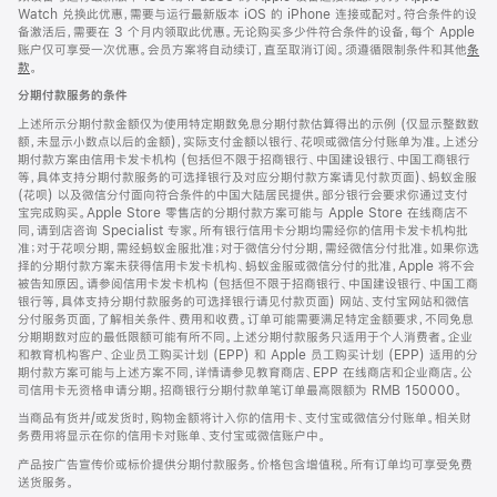
Watch 兑换此优惠，需要与运行最新版本 iOS 的 iPhone 连接或配对。符合条件的设
备激活后，需要在 3 个月内领取此优惠。无论购买多少件符合条件的设备，每个 Apple
账户仅可享受一次优惠。会员方案将自动续订，直至取消订阅。须遵循限制条件和其他
条
款
。
(在
新
分期付款服务的条件
窗
口
上述所示分期付款金额仅为使用特定期数免息分期付款估算得出的示例 (仅显示整数数
中
额，未显示小数点以后的金额)，实际支付金额以银行、花呗或微信分付账单为准。上述分
打
期付款方案由信用卡发卡机构 (包括但不限于招商银行、中国建设银行、中国工商银行
开)
等，具体支持分期付款服务的可选择银行及对应分期付款方案请见付款页面)、蚂蚁金服
(花呗) 以及微信分付面向符合条件的中国大陆居民提供。部分银行会要求你通过支付
宝完成购买。Apple Store 零售店的分期付款方案可能与 Apple Store 在线商店不
同，请到店咨询 Specialist 专家。所有银行信用卡分期均需经你的信用卡发卡机构批
准；对于花呗分期，需经蚂蚁金服批准；对于微信分付分期，需经微信分付批准。如果你选
择的分期付款方案未获得信用卡发卡机构、蚂蚁金服或微信分付的批准，Apple 将不会
被告知原因。请参阅信用卡发卡机构 (包括但不限于招商银行、中国建设银行、中国工商
银行等，具体支持分期付款服务的可选择银行请见付款页面) 网站、支付宝网站和微信
分付服务页面，了解相关条件、费用和收费。订单可能需要满足特定金额要求，不同免息
分期期数对应的最低限额可能有所不同。上述分期付款服务只适用于个人消费者。企业
和教育机构客户、企业员工购买计划 (EPP) 和 Apple 员工购买计划 (EPP) 适用的分
期付款方案可能与上述方案不同，详情请参见教育商店、EPP 在线商店和企业商店。公
司信用卡无资格申请分期。招商银行分期付款单笔订单最高限额为 RMB 150000。
当商品有货并/或发货时，购物金额将计入你的信用卡、支付宝或微信分付账单。相关财
务费用将显示在你的信用卡对账单、支付宝或微信账户中。
产品按广告宣传价或标价提供分期付款服务。价格包含增值税。所有订单均可享受免费
送货服务。