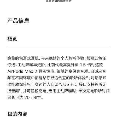
简单免费的退货服务
产品信息
概览
绝赞的包耳式耳机，带来绝妙的个人聆听体验；靓丽五色任
你选；主动降噪再进阶，比前代最高提升至 1.5 倍
脚
³。这款
AirPods Max 2 具备惊艳、细腻的高保真音质。自适应音
注
频在不同环境中都能给你舒适合宜的聆听体验
脚
¹⁹。对话感知
功能助你轻松与身边的人交谈
脚
¹⁹。USB-C 接口支持聆听无
注
损音频
脚
⁷，并可轻松充电。启用主动降噪时，单次充电聆听时间
注
最长可达 20 小时
注
脚
¹¹。
注
包装内容