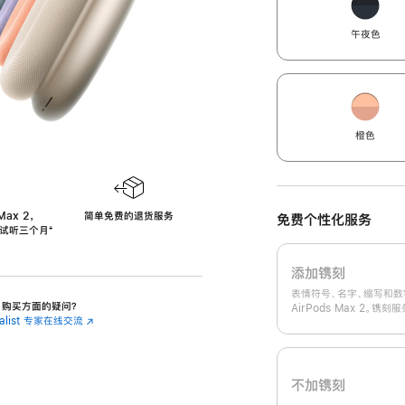
午夜色
橙色
Max 2，
简单免费的退货服务
免费个性化服务
免费试听三个月
‍脚
‍⁺
注
添加镌刻
表情符号、名字、缩写和数
 2 购买方面的疑问？
AirPods Max 2。镌
cialist 专家在线交流
(在
新
窗
口
中
不加镌刻
打