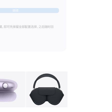
继续
藏，即可先保留全部配置选择，之后随时回
库
图像
4
图库
图像
5