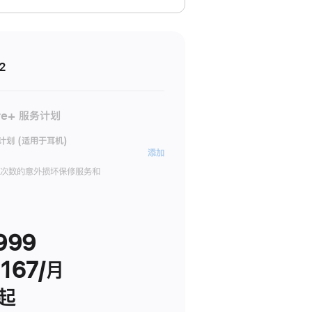
2
re+ 服务计划
务计划 (适用于耳机)
AppleCare+
添加
服
限次数的意外损坏保修服务和
务
计
划
999
(适
用
167/月
于
耳
 起
机)