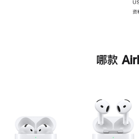
U
资
哪款 Ai