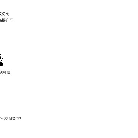
较初代
最高提升至
脚
注
通透模式
性化空间音频
脚
⁶
注