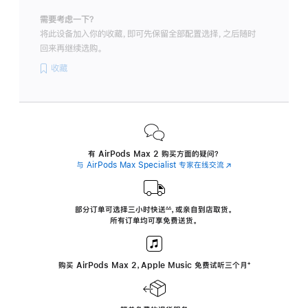
需要考虑一下？
将此设备加入你的收藏，即可先保留全部配置选择，之后随时
回来再继续选购。
收藏
有 AirPods Max 2 购买方面的疑问？
与 AirPods Max Specialist 专家在线交流
(在
新
窗
口
中
部分订单可选择三小时
快送
，
或亲自到店取货。
∆∆
 ${translate.store.a11y.footnote} 
打
所有订单均可享免费送货。
开)
购买 AirPods Max 2，Apple Music 免费试听三个月
‍脚
‍⁺
注