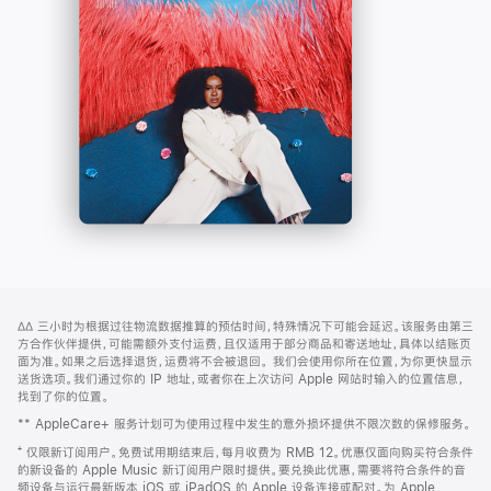
-
打
Apple
开)
Music
网
脚
∆∆
三小时为根据过往物流数据推算的预估时间，特殊情况下可能会延迟。该服务由第三
注
页
方合作伙伴提供，可能需额外支付运费，且仅适用于部分商品和寄送地址，具体以结账页
页
面为准。如果之后选择退货，运费将不会被退回。
我们会使用你所在位置，为你更快显示
送货选项。我们通过你的 IP 地址，或者你在上次访问 Apple 网站时输入的位置信息，
脚
找到了你的位置。
** AppleCare+ 服务计划可为使用过程中发生的意外损坏提供不限次数的保修服务。
⁺ 仅限新订阅用户。免费试用期结束后，每月收费为 RMB 12。优惠仅面向购买符合条件
的新设备的 Apple Music 新订阅用户限时提供。要兑换此优惠，需要将符合条件的音
频设备与运行最新版本 iOS 或 iPadOS 的 Apple 设备连接或配对。为 Apple