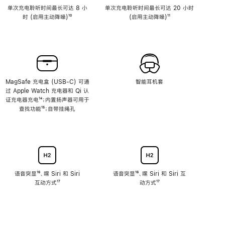
单次充电聆听时间最长可达 8 小
单次充电聆听时间最长可达 20 小时
时 (启用主动降噪)
脚
¹⁰
(启用主动降噪)
脚
¹¹
注
注
MagSafe 充电盒 (USB-C) 可通
智能耳机套
过 Apple Watch 充电器和 Qi 认
证充电器充电
脚
¹⁴；内置扬声器可用于
查找功能
注
脚
¹⁵；自带挂绳孔
注
语音突显
脚
¹⁶、嘿 Siri 和 Siri
语音突显
脚
¹⁶、嘿 Siri 和 Siri 互
互动方式
注
脚
¹⁷
注
动方式
脚
¹⁷
注
注