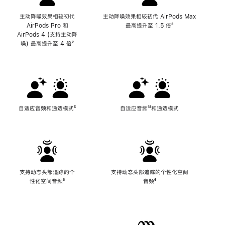
主动降噪效果相较初代
主动降噪效果相较初代 AirPods Max
AirPods Pro 和
最高提升至 1.5 倍
脚
³
AirPods 4 (支持主动降
注
噪) 最高提升至 4 倍
脚
²
注
自适应音频和通透模式
脚
⁵
自适应音频
脚
¹⁸和通透模式
注
注
支持动态头部追踪的个
支持动态头部追踪的个性化空间
性化空间音频
脚
⁶
音频
脚
⁶
注
注