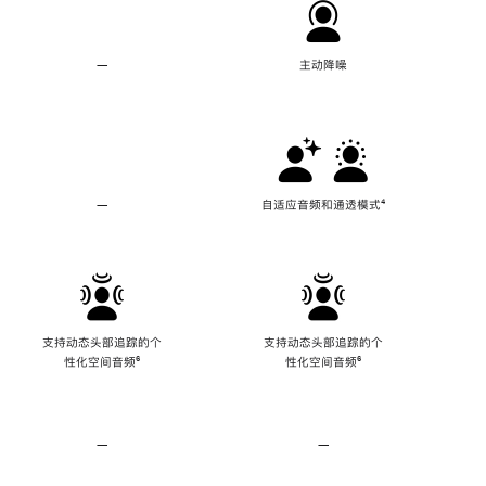
—
不
主动降噪
支
持
主
动
降
噪
—
不
自适应音频和通透模式
脚
⁴
支
注
持
自
适
应
音
频
支持动态头部追踪的个
支持动态头部追踪的个
和
性化空间音频
脚
⁶
性化空间音频
脚
⁶
通
注
注
透
模
式
—
不
—
不
支
支
持
持