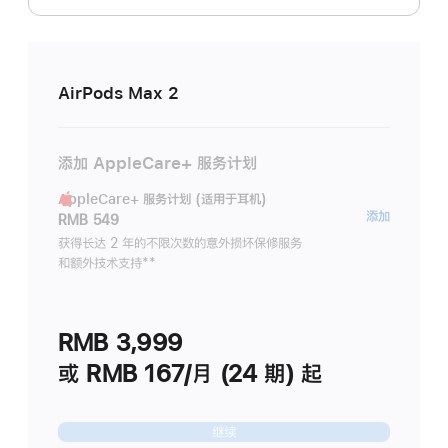
AirPods Max 2
添加 AppleCare+ 服务计划
AppleCare+ 服务计划 (适用于耳机)
AppleC
添加
RMB 549
服
获得长达 2 年的不限次数的意外损坏保修服务
和额外技术支持
脚
**
务
注
计
划
RMB 3,999
(适
用
或 RMB 167/月 (24 期) 起
于
耳
继续
机)