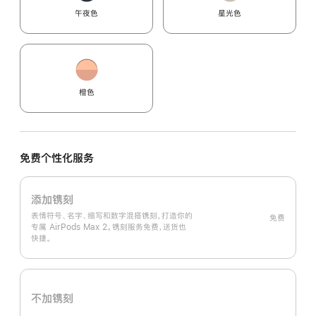
午夜色
星光色
橙色
免费个性化服务
添加镌刻
表情符号、名字、缩写和数字混搭镌刻，打造你的
免费
专属 AirPods Max 2。镌刻服务免费，送货也
快捷。
不加镌刻