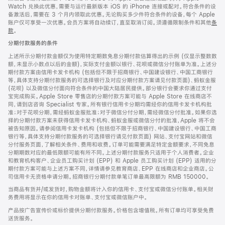
Watch 兑换此优惠，需要与运行最新版本 iOS 的 iPhone 连接或配对。符合条件的设
备激活后，需要在 3 个月内领取此优惠。无论购买多少件符合条件的设备，每个 Apple
账户仅可享受一次优惠。会员方案将自动续订，直至取消订阅。须遵循限制条件和其他
条
款
。
(在
新
分期付款服务的条件
窗
口
上述所示分期付款金额仅为使用特定期数免息分期付款估算得出的示例 (仅显示整数数
中
额，未显示小数点以后的金额)，实际支付金额以银行、花呗或微信分付账单为准。上述分
打
期付款方案由信用卡发卡机构 (包括但不限于招商银行、中国建设银行、中国工商银行
开)
等，具体支持分期付款服务的可选择银行及对应分期付款方案请见付款页面)、蚂蚁金服
(花呗) 以及微信分付面向符合条件的中国大陆居民提供。部分银行会要求你通过支付
宝完成购买。Apple Store 零售店的分期付款方案可能与 Apple Store 在线商店不
同，请到店咨询 Specialist 专家。所有银行信用卡分期均需经你的信用卡发卡机构批
准；对于花呗分期，需经蚂蚁金服批准；对于微信分付分期，需经微信分付批准。如果你选
择的分期付款方案未获得信用卡发卡机构、蚂蚁金服或微信分付的批准，Apple 将不会
被告知原因。请参阅信用卡发卡机构 (包括但不限于招商银行、中国建设银行、中国工商
银行等，具体支持分期付款服务的可选择银行请见付款页面) 网站、支付宝网站和微信
分付服务页面，了解相关条件、费用和收费。订单可能需要满足特定金额要求，不同免息
分期期数对应的最低限额可能有所不同。上述分期付款服务只适用于个人消费者。企业
和教育机构客户、企业员工购买计划 (EPP) 和 Apple 员工购买计划 (EPP) 适用的分
期付款方案可能与上述方案不同，详情请参见教育商店、EPP 在线商店和企业商店。公
司信用卡无资格申请分期。招商银行分期付款单笔订单最高限额为 RMB 150000。
当商品有货并/或发货时，购物金额将计入你的信用卡、支付宝或微信分付账单。相关财
务费用将显示在你的信用卡对账单、支付宝或微信账户中。
产品按广告宣传价或标价提供分期付款服务。价格包含增值税。所有订单均可享受免费
送货服务。