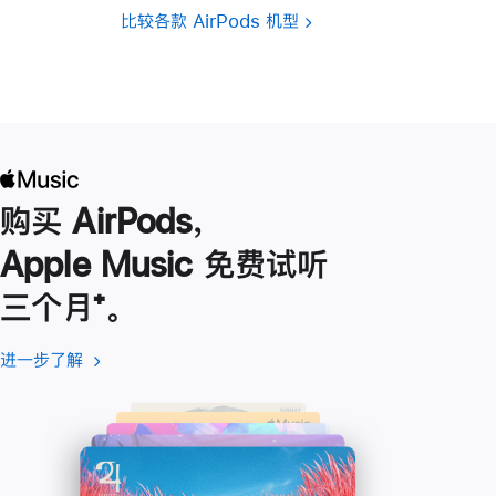
比较各款 AirPods 机型
购买 AirPods，
Apple Music 免费试听
三个月
脚
⁺。
注
进一步了解
进
(在
一
新
步
窗
了
口
解
中