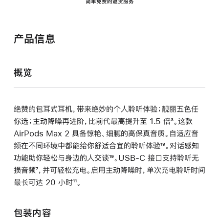
简单免费的退货服务
产品信息
概览
绝赞的包耳式耳机，带来绝妙的个人聆听体验；靓丽五色任
你选；主动降噪再进阶，比前代最高提升至 1.5 倍
脚
³。这款
AirPods Max 2 具备惊艳、细腻的高保真音质。自适应音
注
频在不同环境中都能给你舒适合宜的聆听体验
脚
¹⁹。对话感知
功能助你轻松与身边的人交谈
脚
¹⁹。USB-C 接口支持聆听无
注
损音频
脚
⁷，并可轻松充电。启用主动降噪时，单次充电聆听时间
注
最长可达 20 小时
注
脚
¹¹。
注
包装内容