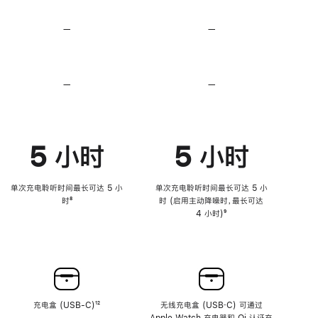
无
无
损
损
—
不
—
不
音
音
支
支
频
频
持
持
心
心
率
率
—
不
—
不
传
传
支
支
感
感
持
持
功
功
降
降
能
能
低
低
5 小时
5 小时
高
高
音
音
量
量
功
功
单次充电聆听时间最长可达 5 小
单次充电聆听时间最长可达 5 小
能
能
时
脚
⁸
时 (启用主动降噪时，最长可达
注
4 小时)
脚
⁹
注
充电盒 (USB-C)
脚
¹²
无线充电盒 (USB‑C) 可通过