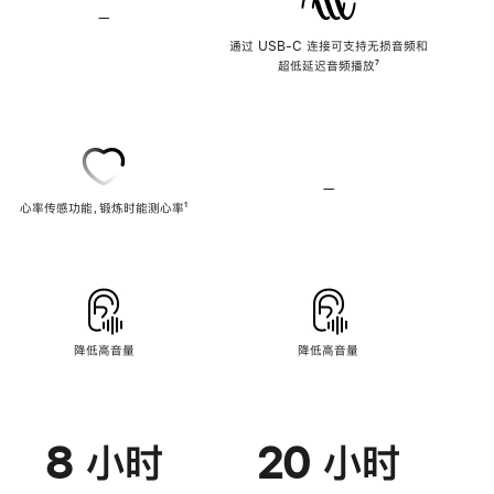
—
不
支
通过 USB-C 连接可支持无损音频和
持
超低延迟音频播放
脚
⁷
无
注
损
音
频
—
不
心率传感功能，锻炼时能测心率
脚
¹
支
注
持
心
率
传
感
功
能
降低高音量
降低高音量
8 小时
20 小时