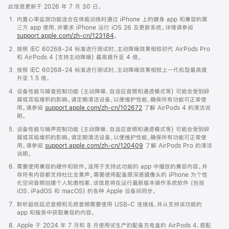
此信息更新于 2026 年 7 月 30 日。
内置心率监测功能适合在体能训练时通过 iPhone 上的健身 app 和兼容的第
三方 app 使用，并要求 iPhone 运行 iOS 26 及更新系统。详情请参阅
support.apple.com/zh-cn/123184
。
按照 IEC 60268-24 标准进行测试时，主动降噪效果相较初代 AirPods Pro
和 AirPods 4 (支持主动降噪) 最高提升至 4 倍。
按照 IEC 60268-24 标准进行测试时，主动降噪效果相较上一代机型最高提
升至 1.5 倍。
设备性能与噪音控制功能 (主动降噪、自适应音频和通透模式等) 可能会受到碎
屑或耳垢堆积的影响。请定期清洁设备，以便维护性能，确保所有功能可正常使
用。请参阅
support.apple.com/zh-cn/102672
了解 AirPods 4 的清洁说
明。
设备性能与噪声控制功能 (主动降噪、自适应音频和通透模式等) 可能会受到碎
屑或耳垢堆积的影响。请定期清洁设备，以便维护性能，确保所有功能可正常使
用。请参阅
support.apple.com/zh-cn/120409
了解 AirPods Pro 的清洁
说明。
需要使用兼容的硬件和软件。适用于支持此功能的 app 中播放的兼容内容。并
非所有内容都支持杜比全景声。需要使用配备原深感摄像头的 iPhone 为个性
化空间音频创建个人轮廓档案，该信息将在运行最新版本操作系统软件 (包括
iOS、iPadOS 和 macOS) 的各种 Apple 设备间同步。
聆听超低延迟音频和无损音频需要使用 USB-C 连接线，并从支持该功能的
app 和服务中获取兼容的内容。
Apple 于 2024 年 7 月和 8 月使用试生产的配备充电盒的 AirPods 4，搭配