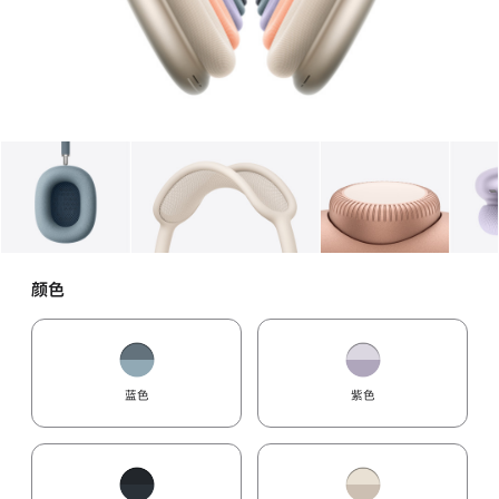
图库
图像
1
图库
图像
2
图库
图像
3
颜色
蓝色
紫色