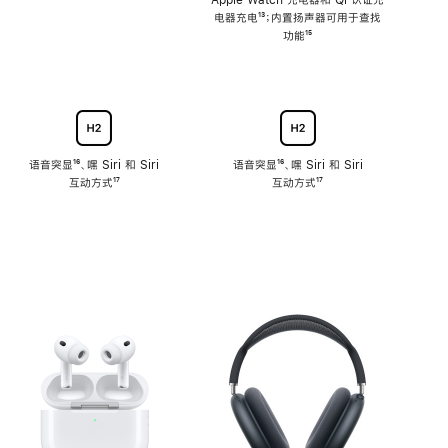
注
Apple Watch 充电器和 Qi 认证充
电器充电
脚
¹³；内置扬声器可用于查找
注
功能
脚
¹⁵
注
语音突显
脚
¹⁶、嘿 Siri 和 Siri
语音突显
脚
¹⁶、嘿 Siri 和 Siri
互动方式
注
脚
¹⁷
互动方式
注
脚
¹⁷
注
注