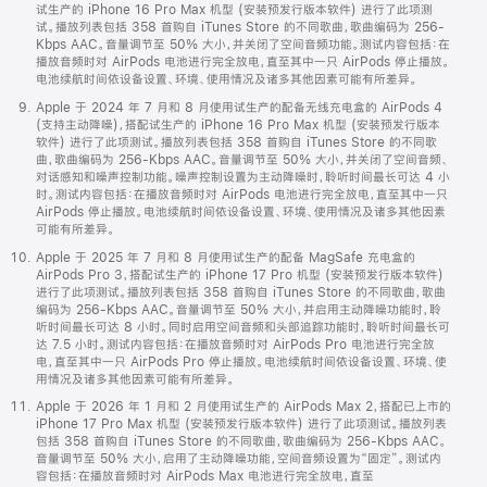
试生产的 iPhone 16 Pro Max 机型 (安装预发行版本软件) 进行了此项测
试。播放列表包括 358 首购自 iTunes Store 的不同歌曲，歌曲编码为 256-
Kbps AAC。音量调节至 50% 大小，并关闭了空间音频功能。测试内容包括：在
播放音频时对 AirPods 电池进行完全放电，直至其中一只 AirPods 停止播放。
电池续航时间依设备设置、环境、使用情况及诸多其他因素可能有所差异。
Apple 于 2024 年 7 月和 8 月使用试生产的配备无线充电盒的 AirPods 4
(支持主动降噪)，搭配试生产的 iPhone 16 Pro Max 机型 (安装预发行版本
软件) 进行了此项测试。播放列表包括 358 首购自 iTunes Store 的不同歌
曲，歌曲编码为 256-Kbps AAC。音量调节至 50% 大小，并关闭了空间音频、
对话感知和噪声控制功能。噪声控制设置为主动降噪时，聆听时间最长可达 4 小
时。测试内容包括：在播放音频时对 AirPods 电池进行完全放电，直至其中一只
AirPods 停止播放。电池续航时间依设备设置、环境、使用情况及诸多其他因素
可能有所差异。
Apple 于 2025 年 7 月和 8 月使用试生产的配备 MagSafe 充电盒的
AirPods Pro 3，搭配试生产的 iPhone 17 Pro 机型 (安装预发行版本软件)
进行了此项测试。播放列表包括 358 首购自 iTunes Store 的不同歌曲，歌曲
编码为 256-Kbps AAC。音量调节至 50% 大小，并启用主动降噪功能时，聆
听时间最长可达 8 小时。同时启用空间音频和头部追踪功能时，聆听时间最长可
达 7.5 小时。测试内容包括：在播放音频时对 AirPods Pro 电池进行完全放
电，直至其中一只 AirPods Pro 停止播放。电池续航时间依设备设置、环境、使
用情况及诸多其他因素可能有所差异。
Apple 于 2026 年 1 月和 2 月使用试生产的 AirPods Max 2，搭配已上市的
iPhone 17 Pro Max 机型 (安装预发行版本软件) 进行了此项测试。播放列表
包括 358 首购自 iTunes Store 的不同歌曲，歌曲编码为 256-Kbps AAC。
音量调节至 50% 大小，启用了主动降噪功能，空间音频设置为“固定”。测试内
容包括：在播放音频时对 AirPods Max 电池进行完全放电，直至