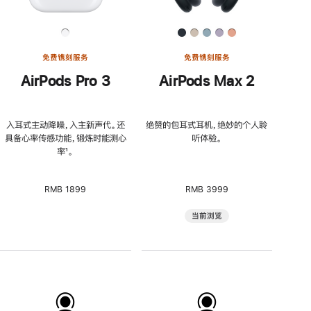
免费镌刻服务
免费镌刻服务
AirPods Pro 3
AirPods Max 2
入耳式主动降噪，入主新声代。还
绝赞的包耳式耳机，绝妙的个人聆
具备心率传感功能，锻炼时能测心
听体验。
率
脚
¹。
注
RMB 1899
RMB 3999
当前浏览