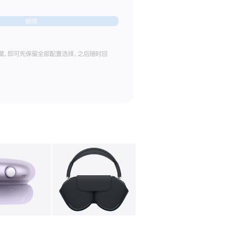
继续
藏，即可先保留全部配置选择，之后随时回
库
图像
4
图库
图像
5