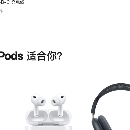
SB-C 充电线
料
rPods 适合你？