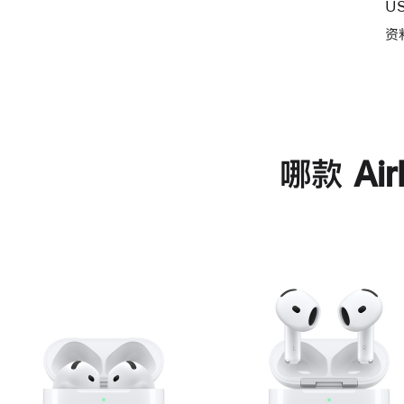
U
资
哪款 Ai