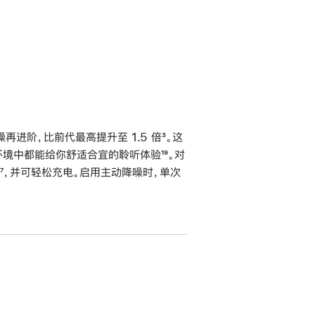
进阶，比前代最高提升至 1.5 倍
脚
³。这
不同环境中都能给你舒适合宜的聆听体验
脚
¹⁹。对
注
脚
⁷，并可轻松充电。启用主动降噪时，单次
注
注