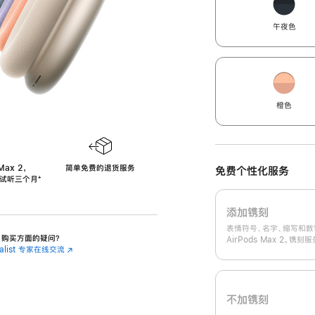
午夜色
橙色
Max 2，
简单免费的退货服务
免费个性化服务
免费试听三个月
‍脚
‍⁺
注
添加镌刻
表情符号、名字、缩写和数
 2 购买方面的疑问？
AirPods Max 2。镌
cialist 专家在线交流
(在
新
窗
口
中
不加镌刻
打