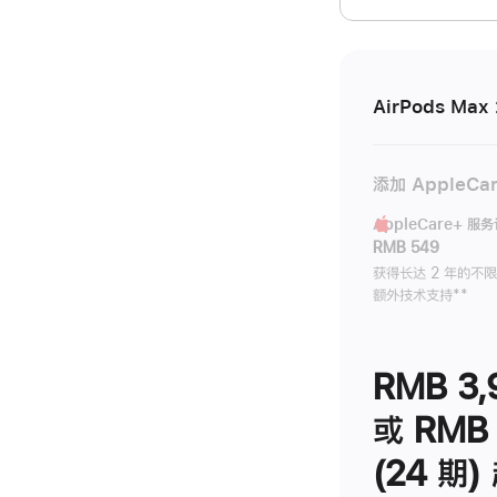
开)
AirPods Max 
添加 AppleCa
AppleCare+ 服
RMB 549
获得长达 2 年的不
额外技术支持
脚
**
注
RMB 3,
或 RMB 
(24 期)