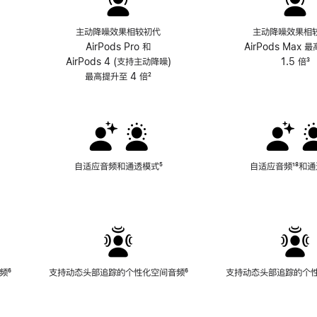
主动降噪效果相较初代
主动降噪效果相
AirPods Pro 和
AirPods Max 
AirPods 4 (支持主动降噪)
1.5 倍
³
最高提升至 4 倍
脚
²
注
自适应音频和通透模式
脚
⁵
自适应音频
脚
¹⁸和
注
注
频
脚
⁶
支持动态头部追踪的个性化空间音频
脚
⁶
支持动态头部追踪的个
注
注