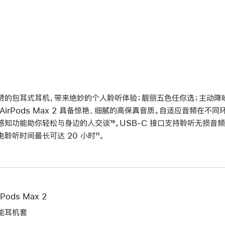
赞的包耳式耳机，带来绝妙的个人聆听体验；靓丽五色任你选；主动降噪再
 AirPods Max 2 具备惊艳、细腻的高保真音质。自适应音频在
感知功能助你轻松与身边的人交谈
脚
¹⁹。USB-C 接口支持聆听无损音频
电聆听时间最长可达 20 小时
脚
¹¹。
注
注
rPods Max 2
能耳机套