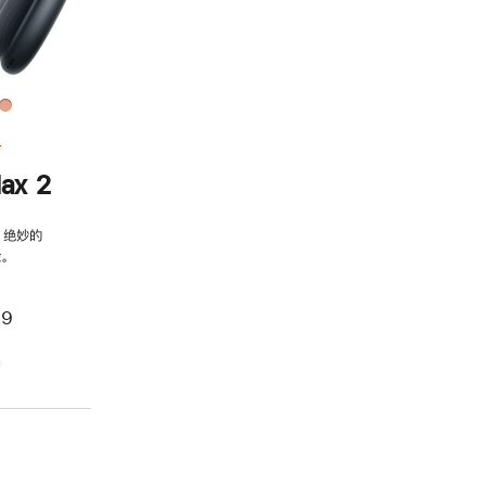
务
ax 2
，绝妙的
。
99