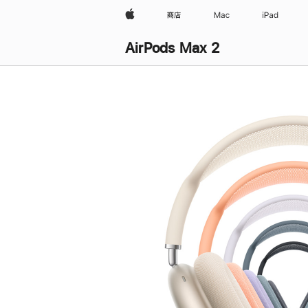
Apple
商店
Mac
iPad
AirPods Max 2
购
买
AirPods Max 2