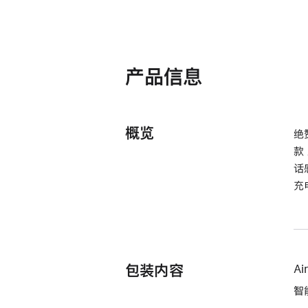
产品信息
概览
绝
款
话
充
包装内容
Ai
智