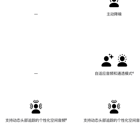
—
不
主动降噪
支
持
主
动
降
噪
—
不
自适应音频和通透模式
脚
⁴
支
注
持
自
适
应
音
频
支持动态头部追踪的个性化空间音频
脚
⁶
支持动态头部追踪的个性化空间音
和
注
通
透