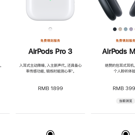
免费镌刻服务
免费镌刻服
AirPods Pro 3
AirPods M
。
入耳式主动降噪，入主新声代。还具备心
绝赞的包耳式耳机
率传感功能，锻炼时能测心率
脚
¹。
个人聆听体验
注
RMB 1899
RMB 39
当前浏览