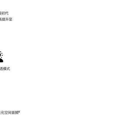
较初代
最高提升至
脚
注
通透模式
性化空间音频
脚
⁶
注