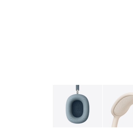
图库
图像
1