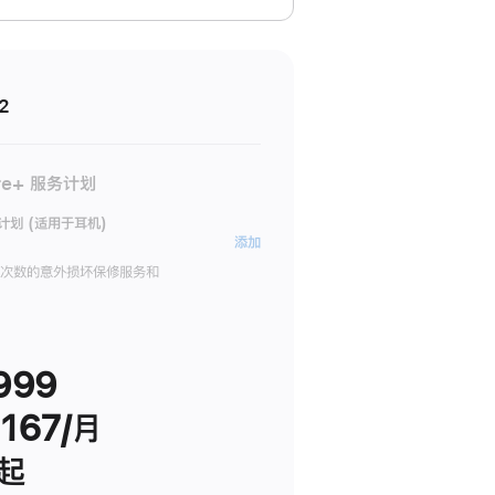
2
re+ 服务计划
务计划 (适用于耳机)
AppleCare+
添加
服
限次数的意外损坏保修服务和
务
计
划
999
(适
用
167/月
于
耳
 起
机)