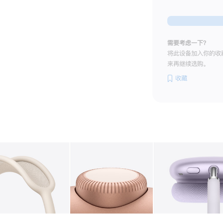
需要考虑一下？
将此设备加入你的收
来再继续选购。
收藏
图库
图像
2
图库
图像
3
图