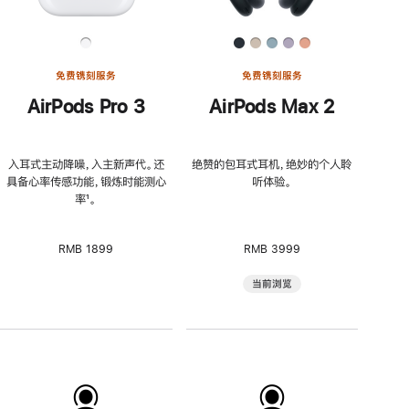
免费镌刻服务
免费镌刻服务
AirPods Pro 3
AirPods Max 2
入耳式主动降噪，入主新声代。还
绝赞的包耳式耳机，绝妙的个人聆
具备心率传感功能，锻炼时能测心
听体验。
率
脚
¹。
注
RMB 1899
RMB 3999
当前浏览