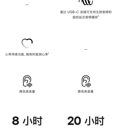
—
不
支
通过 USB-C 连接可支持无损音频和
持
超低延迟音频播放
脚
⁷
无
注
损
音
频
—
不
心率传感功能，锻炼时能测心率
脚
¹
支
注
持
心
率
传
感
功
能
降低高音量
降低高音量
8 小时
20 小时