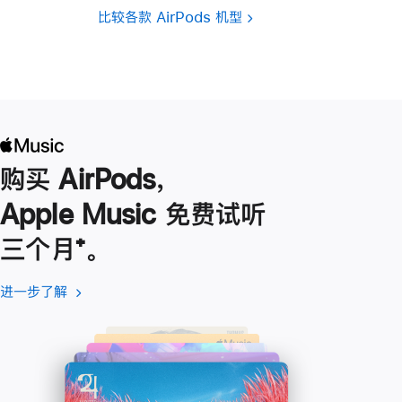
比较各款 AirPods 机型
购买 AirPods，
Apple Music 免费试听
三个月
脚
⁺。
注
进一步了解
进
(在
一
新
步
窗
了
口
解
中