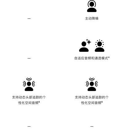
—
不
主动降噪
支
持
主
动
降
噪
—
不
自适应音频和通透模式
脚
⁴
支
注
持
自
适
应
音
频
支持动态头部追踪的个
支持动态头部追踪的个
和
性化空间音频
脚
⁶
性化空间音频
脚
⁶
通
注
注
透
模
式
—
不
—
不
支
支
持
持