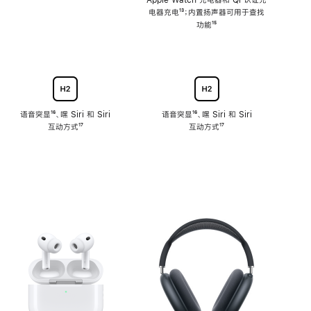
注
Apple Watch 充电器和 Qi 认证充
电器充电
脚
¹³；内置扬声器可用于查找
注
功能
脚
¹⁵
注
语音突显
脚
¹⁶、嘿 Siri 和 Siri
语音突显
脚
¹⁶、嘿 Siri 和 Siri
互动方式
注
脚
¹⁷
互动方式
注
脚
¹⁷
注
注