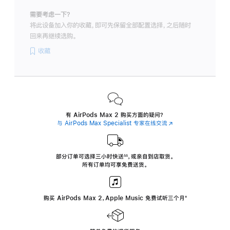
需要考虑一下？
将此设备加入你的收藏，即可先保留全部配置选择，之后随时
回来再继续选购。
收藏
有 AirPods Max 2 购买方面的疑问？
与 AirPods Max Specialist 专家在线交流
(在
新
窗
口
中
部分订单可选择三小时
快送
，
或亲自到店取货。
∆∆
 ${translate.store.a11y.footnote} 
打
所有订单均可享免费送货。
开)
购买 AirPods Max 2，Apple Music 免费试听三个月
‍脚
‍⁺
注