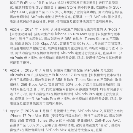
试生产的 iPhone 16 Pro Max 机型 (安装预发行版本软件) 进行了此项测
试。播放列表包括 358 首购自 iTunes Store 的不同歌曲，歌曲编码为 256-
Kbps AAC。音量调节至 50% 大小，并关闭了空间音频功能。测试内容包括：在
播放音频时对 AirPods 电池进行完全放电，直至其中一只 AirPods 停止播放。
电池续航时间依设备设置、环境、使用情况及诸多其他因素可能有所差异。
Apple 于 2024 年 7 月和 8 月使用试生产的配备无线充电盒的 AirPods 4
(支持主动降噪)，搭配试生产的 iPhone 16 Pro Max 机型 (安装预发行版本
软件) 进行了此项测试。播放列表包括 358 首购自 iTunes Store 的不同歌
曲，歌曲编码为 256-Kbps AAC。音量调节至 50% 大小，并关闭了空间音频、
对话感知和噪声控制功能。噪声控制设置为主动降噪时，聆听时间最长可达 4 小
时。测试内容包括：在播放音频时对 AirPods 电池进行完全放电，直至其中一只
AirPods 停止播放。电池续航时间依设备设置、环境、使用情况及诸多其他因素
可能有所差异。
Apple 于 2025 年 7 月和 8 月使用试生产的配备 MagSafe 充电盒的
AirPods Pro 3，搭配试生产的 iPhone 17 Pro 机型 (安装预发行版本软件)
进行了此项测试。播放列表包括 358 首购自 iTunes Store 的不同歌曲，歌曲
编码为 256-Kbps AAC。音量调节至 50% 大小，并启用主动降噪功能时，聆
听时间最长可达 8 小时。同时启用空间音频和头部追踪功能时，聆听时间最长可
达 7.5 小时。测试内容包括：在播放音频时对 AirPods Pro 电池进行完全放
电，直至其中一只 AirPods Pro 停止播放。电池续航时间依设备设置、环境、使
用情况及诸多其他因素可能有所差异。
Apple 于 2026 年 1 月和 2 月使用试生产的 AirPods Max 2，搭配已上市的
iPhone 17 Pro Max 机型 (安装预发行版本软件) 进行了此项测试。播放列表
包括 358 首购自 iTunes Store 的不同歌曲，歌曲编码为 256-Kbps AAC。
音量调节至 50% 大小，启用了主动降噪功能，空间音频设置为“固定”。测试内
容包括：在播放音频时对 AirPods Max 电池进行完全放电，直至