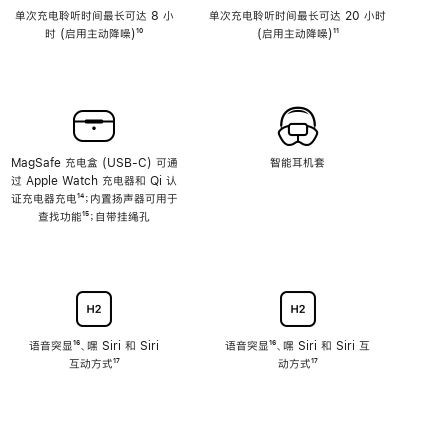
单次充电聆听时间最长可达 8 小
单次充电聆听时间最长可达 20 小时
时 (启用主动降噪)
脚
¹⁰
(启用主动降噪)
脚
¹¹
注
注
MagSafe 充电盒 (USB-C) 可通
智能耳机套
过 Apple Watch 充电器和 Qi 认
证充电器充电
脚
¹⁴；内置扬声器可用于
查找功能
注
脚
¹⁵；自带挂绳孔
注
语音突显
脚
¹⁶、嘿 Siri 和 Siri
语音突显
脚
¹⁶、嘿 Siri 和 Siri 互
互动方式
注
脚
¹⁷
注
动方式
脚
¹⁷
注
注