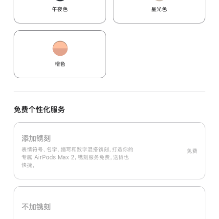
午夜色
星光色
橙色
免费个性化服务
添加镌刻
表情符号、名字、缩写和数字混搭镌刻，打造你的
免费
专属 AirPods Max 2。镌刻服务免费，送货也
快捷。
不加镌刻