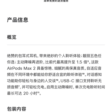
简单免费的退货服务
产品信息
概览
绝赞的包耳式耳机，带来绝妙的个人聆听体验；靓丽五色任
你选；主动降噪再进阶，比前代最高提升至 1.5 倍
脚
³。这款
AirPods Max 2 具备惊艳、细腻的高保真音质。自适应音
注
频在不同环境中都能给你舒适合宜的聆听体验
脚
¹⁹。对话感知
功能助你轻松与身边的人交谈
脚
¹⁹。USB-C 接口支持聆听无
注
损音频
脚
⁷，并可轻松充电。启用主动降噪时，单次充电聆听时间
注
最长可达 20 小时
注
脚
¹¹。
注
包装内容