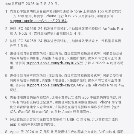
此信息更新于 2026 年 7 月 30 日。
内置心率监测功能适合在体能训练时通过 iPhone 上的健身 app 和兼容的第
三方 app 使用，并要求 iPhone 运行 iOS 26 及更新系统。详情请参阅
support.apple.com/zh-cn/123184
。
按照 IEC 60268-24 标准进行测试时，主动降噪效果相较初代 AirPods Pro
和 AirPods 4 (支持主动降噪) 最高提升至 4 倍。
按照 IEC 60268-24 标准进行测试时，主动降噪效果相较上一代机型最高提
升至 1.5 倍。
设备性能与噪音控制功能 (主动降噪、自适应音频和通透模式等) 可能会受到碎
屑或耳垢堆积的影响。请定期清洁设备，以便维护性能，确保所有功能可正常使
用。请参阅
support.apple.com/zh-cn/102672
了解 AirPods 4 的清洁说
明。
设备性能与噪声控制功能 (主动降噪、自适应音频和通透模式等) 可能会受到碎
屑或耳垢堆积的影响。请定期清洁设备，以便维护性能，确保所有功能可正常使
用。请参阅
support.apple.com/zh-cn/120409
了解 AirPods Pro 的清洁
说明。
需要使用兼容的硬件和软件。适用于支持此功能的 app 中播放的兼容内容。并
非所有内容都支持杜比全景声。需要使用配备原深感摄像头的 iPhone 为个性
化空间音频创建个人轮廓档案，该信息将在运行最新版本操作系统软件 (包括
iOS、iPadOS 和 macOS) 的各种 Apple 设备间同步。
聆听超低延迟音频和无损音频需要使用 USB-C 连接线，并从支持该功能的
app 和服务中获取兼容的内容。
Apple 于 2024 年 7 月和 8 月使用试生产的配备充电盒的 AirPods 4，搭配