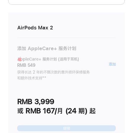
AirPods Max 2
添加 AppleCare+ 服务计划
AppleCare+ 服务计划 (适用于耳机)
AppleC
添加
RMB 549
服
获得长达 2 年的不限次数的意外损坏保修服务
和额外技术支持
脚
**
务
注
计
划
RMB 3,999
(适
用
或 RMB 167/月 (24 期) 起
于
耳
继续
机)