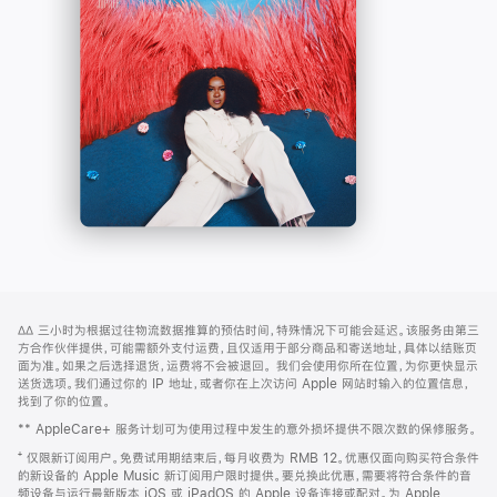
-
打
Apple
开)
Music
网
脚
∆∆
三小时为根据过往物流数据推算的预估时间，特殊情况下可能会延迟。该服务由第三
注
页
方合作伙伴提供，可能需额外支付运费，且仅适用于部分商品和寄送地址，具体以结账页
页
面为准。如果之后选择退货，运费将不会被退回。
我们会使用你所在位置，为你更快显示
送货选项。我们通过你的 IP 地址，或者你在上次访问 Apple 网站时输入的位置信息，
脚
找到了你的位置。
** AppleCare+ 服务计划可为使用过程中发生的意外损坏提供不限次数的保修服务。
⁺ 仅限新订阅用户。免费试用期结束后，每月收费为 RMB 12。优惠仅面向购买符合条件
的新设备的 Apple Music 新订阅用户限时提供。要兑换此优惠，需要将符合条件的音
频设备与运行最新版本 iOS 或 iPadOS 的 Apple 设备连接或配对。为 Apple