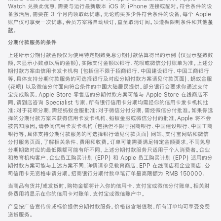
Watch 兑换此优惠，需要与运行最新版本 iOS 的 iPhone 连接或配对。符合条件的设
备激活后，需要在 3 个月内领取此优惠。无论购买多少件符合条件的设备，每个 Apple
账户仅可享受一次优惠。会员方案将自动续订，直至取消订阅。须遵循限制条件和其他
条
款
。
(在
新
分期付款服务的条件
窗
口
上述所示分期付款金额仅为使用特定期数免息分期付款估算得出的示例 (仅显示整数数
中
额，未显示小数点以后的金额)，实际支付金额以银行、花呗或微信分付账单为准。上述分
打
期付款方案由信用卡发卡机构 (包括但不限于招商银行、中国建设银行、中国工商银行
开)
等，具体支持分期付款服务的可选择银行及对应分期付款方案请见付款页面)、蚂蚁金服
(花呗) 以及微信分付面向符合条件的中国大陆居民提供。部分银行会要求你通过支付
宝完成购买。Apple Store 零售店的分期付款方案可能与 Apple Store 在线商店不
同，请到店咨询 Specialist 专家。所有银行信用卡分期均需经你的信用卡发卡机构批
准；对于花呗分期，需经蚂蚁金服批准；对于微信分付分期，需经微信分付批准。如果你选
择的分期付款方案未获得信用卡发卡机构、蚂蚁金服或微信分付的批准，Apple 将不会
被告知原因。请参阅信用卡发卡机构 (包括但不限于招商银行、中国建设银行、中国工商
银行等，具体支持分期付款服务的可选择银行请见付款页面) 网站、支付宝网站和微信
分付服务页面，了解相关条件、费用和收费。订单可能需要满足特定金额要求，不同免息
分期期数对应的最低限额可能有所不同。上述分期付款服务只适用于个人消费者。企业
和教育机构客户、企业员工购买计划 (EPP) 和 Apple 员工购买计划 (EPP) 适用的分
期付款方案可能与上述方案不同，详情请参见教育商店、EPP 在线商店和企业商店。公
司信用卡无资格申请分期。招商银行分期付款单笔订单最高限额为 RMB 150000。
当商品有货并/或发货时，购物金额将计入你的信用卡、支付宝或微信分付账单。相关财
务费用将显示在你的信用卡对账单、支付宝或微信账户中。
产品按广告宣传价或标价提供分期付款服务。价格包含增值税。所有订单均可享受免费
送货服务。