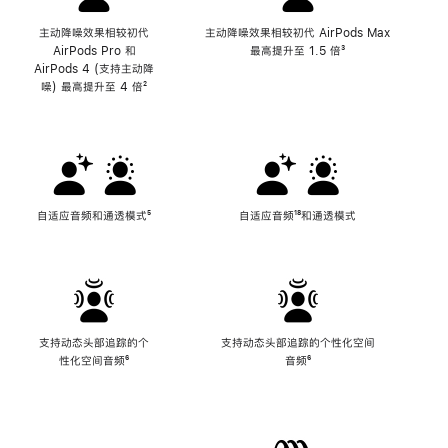
主动降噪效果相较初代
主动降噪效果相较初代 AirPods Max
AirPods Pro 和
最高提升至 1.5 倍
脚
³
AirPods 4 (支持主动降
注
噪) 最高提升至 4 倍
脚
²
注
自适应音频和通透模式
脚
⁵
自适应音频
脚
¹⁸和通透模式
注
注
支持动态头部追踪的个
支持动态头部追踪的个性化空间
性化空间音频
脚
⁶
音频
脚
⁶
注
注