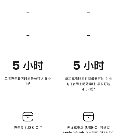
无
无
损
损
—
不
—
不
音
音
支
支
频
频
持
持
心
心
率
率
—
不
—
不
传
传
支
支
感
感
持
持
功
功
降
降
能
能
低
低
5 小时
5 小时
高
高
音
音
量
量
功
功
单次充电聆听时间最长可达 5 小
单次充电聆听时间最长可达 5 小
能
能
时
脚
⁸
时 (启用主动降噪时，最长可达
注
4 小时)
脚
⁹
注
充电盒 (USB-C)
脚
¹²
无线充电盒 (USB‑C) 可通过