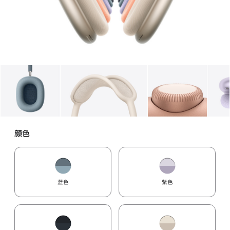
图库
图像
1
图库
图像
2
图库
图像
3
颜色
蓝色
紫色