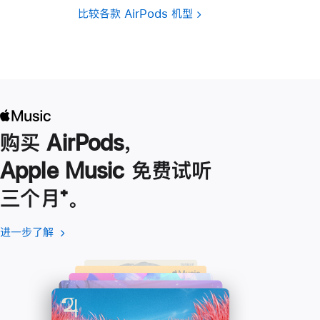
比较各款 AirPods 机型
购买 AirPods，
Apple Music 免费试听
三个月
脚
⁺。
注
进一步了解
进
(在
一
新
步
窗
了
口
解
中