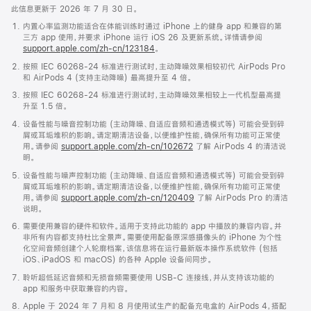
此信息更新于 2026 年 7 月 30 日。
内置心率监测功能适合在体能训练时通过 iPhone 上的健身 app 和兼容的第
三方 app 使用，并要求 iPhone 运行 iOS 26 及更新系统。详情请参阅
support.apple.com/zh-cn/123184
。
按照 IEC 60268-24 标准进行测试时，主动降噪效果相较初代 AirPods Pro
和 AirPods 4 (支持主动降噪) 最高提升至 4 倍。
按照 IEC 60268-24 标准进行测试时，主动降噪效果相较上一代机型最高提
升至 1.5 倍。
设备性能与噪音控制功能 (主动降噪、自适应音频和通透模式等) 可能会受到碎
屑或耳垢堆积的影响。请定期清洁设备，以便维护性能，确保所有功能可正常使
用。请参阅
support.apple.com/zh-cn/102672
了解 AirPods 4 的清洁说
明。
设备性能与噪声控制功能 (主动降噪、自适应音频和通透模式等) 可能会受到碎
屑或耳垢堆积的影响。请定期清洁设备，以便维护性能，确保所有功能可正常使
用。请参阅
support.apple.com/zh-cn/120409
了解 AirPods Pro 的清洁
说明。
需要使用兼容的硬件和软件。适用于支持此功能的 app 中播放的兼容内容。并
非所有内容都支持杜比全景声。需要使用配备原深感摄像头的 iPhone 为个性
化空间音频创建个人轮廓档案，该信息将在运行最新版本操作系统软件 (包括
iOS、iPadOS 和 macOS) 的各种 Apple 设备间同步。
聆听超低延迟音频和无损音频需要使用 USB-C 连接线，并从支持该功能的
app 和服务中获取兼容的内容。
Apple 于 2024 年 7 月和 8 月使用试生产的配备充电盒的 AirPods 4，搭配