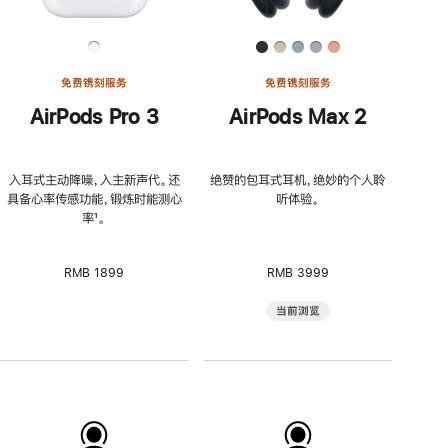
免费镌刻服务
免费镌刻服务
AirPods Pro 3
AirPods Max 2
入耳式主动降噪，入主新声代。还
绝赞的包耳式耳机，绝妙的个人聆
具备心率传感功能，锻炼时能测心
听体验。
率
脚
¹。
注
RMB 1899
RMB 3999
当前浏览