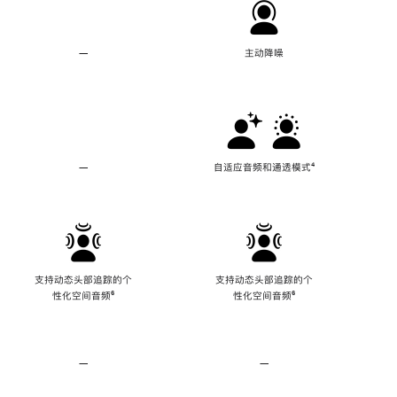
—
不
主动降噪
支
持
主
动
降
噪
—
不
自适应音频和通透模式
脚
⁴
支
注
持
自
适
应
音
频
支持动态头部追踪的个
支持动态头部追踪的个
和
性化空间音频
脚
⁶
性化空间音频
脚
⁶
通
注
注
透
模
式
—
不
—
不
支
支
持
持