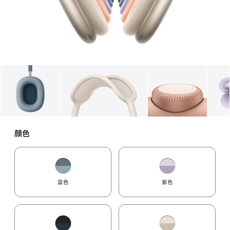
图库
图像
1
图库
图像
2
图库
图像
3
颜色
蓝色
紫色