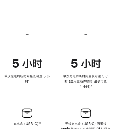
无
无
损
损
—
不
—
不
音
音
支
支
频
频
持
持
心
心
率
率
—
不
—
不
传
传
支
支
感
感
持
持
功
功
降
降
能
能
低
低
5 小时
5 小时
高
高
音
音
量
量
功
功
单次充电聆听时间最长可达 5 小
单次充电聆听时间最长可达 5 小
能
能
时
脚
⁸
时 (启用主动降噪时，最长可达
注
4 小时)
脚
⁹
注
充电盒 (USB-C)
脚
¹²
无线充电盒 (USB‑C) 可通过