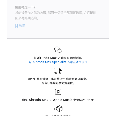
需要考虑一下？
将此设备加入你的收藏，即可先保留全部配置选择，之后随时
回来再继续选购。
收藏
有 AirPods Max 2 购买方面的疑问？
与 AirPods Max Specialist 专家在线交流
(在
新
窗
口
中
部分订单可选择三小时
快送
，
或亲自到店取货。
∆∆
 ${translate.store.a11y.footnote} 
打
所有订单均可享免费送货。
开)
购买 AirPods Max 2，Apple Music 免费试听三个月
‍脚
‍⁺
注