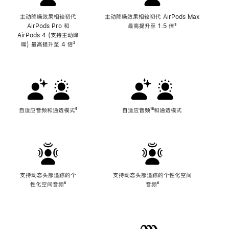
主动降噪效果相较初代
主动降噪效果相较初代 AirPods Max
AirPods Pro 和
最高提升至 1.5 倍
脚
³
AirPods 4 (支持主动降
注
噪) 最高提升至 4 倍
脚
²
注
自适应音频和通透模式
脚
⁵
自适应音频
脚
¹⁸和通透模式
注
注
支持动态头部追踪的个
支持动态头部追踪的个性化空间
性化空间音频
脚
⁶
音频
脚
⁶
注
注