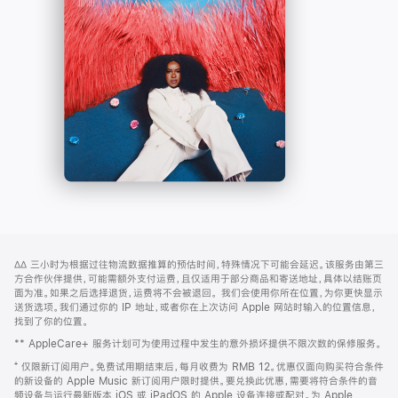
-
打
Apple
开)
Music
网
脚
∆∆
三小时为根据过往物流数据推算的预估时间，特殊情况下可能会延迟。该服务由第三
注
页
方合作伙伴提供，可能需额外支付运费，且仅适用于部分商品和寄送地址，具体以结账页
页
面为准。如果之后选择退货，运费将不会被退回。
我们会使用你所在位置，为你更快显示
送货选项。我们通过你的 IP 地址，或者你在上次访问 Apple 网站时输入的位置信息，
脚
找到了你的位置。
** AppleCare+ 服务计划可为使用过程中发生的意外损坏提供不限次数的保修服务。
⁺ 仅限新订阅用户。免费试用期结束后，每月收费为 RMB 12。优惠仅面向购买符合条件
的新设备的 Apple Music 新订阅用户限时提供。要兑换此优惠，需要将符合条件的音
频设备与运行最新版本 iOS 或 iPadOS 的 Apple 设备连接或配对。为 Apple