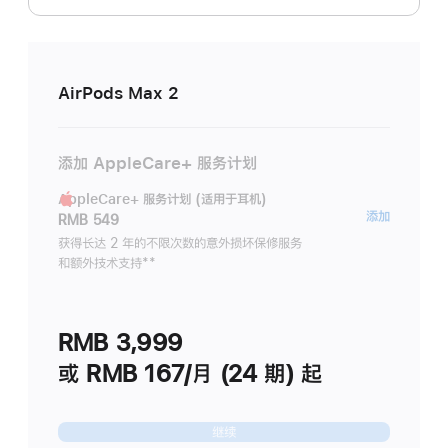
AirPods Max 2
添加 AppleCare+ 服务计划
AppleCare+ 服务计划 (适用于耳机)
AppleC
添加
RMB 549
服
获得长达 2 年的不限次数的意外损坏保修服务
和额外技术支持
脚
**
务
注
计
划
RMB 3,999
(适
用
或 RMB 167/月 (24 期) 起
于
耳
继续
机)