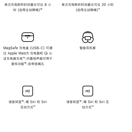
单次充电聆听时间最长可达 8 小
单次充电聆听时间最长可达 20 小时
时 (启用主动降噪)
脚
¹⁰
(启用主动降噪)
脚
¹¹
注
注
MagSafe 充电盒 (USB-C) 可通
智能耳机套
过 Apple Watch 充电器和 Qi 认
证充电器充电
脚
¹⁴；内置扬声器可用于
查找功能
注
脚
¹⁵；自带挂绳孔
注
语音突显
脚
¹⁶、嘿 Siri 和 Siri
语音突显
脚
¹⁶、嘿 Siri 和 Siri 互
互动方式
注
脚
¹⁷
注
动方式
脚
¹⁷
注
注