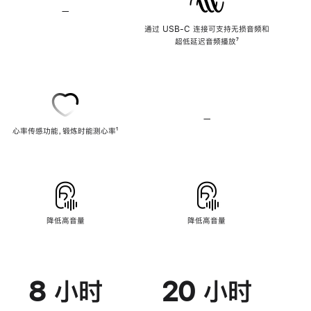
—
不
支
通过 USB-C 连接可支持无损音频和
持
超低延迟音频播放
脚
⁷
无
注
损
音
频
—
不
心率传感功能，锻炼时能测心率
脚
¹
支
注
持
心
率
传
感
功
能
降低高音量
降低高音量
8 小时
20 小时