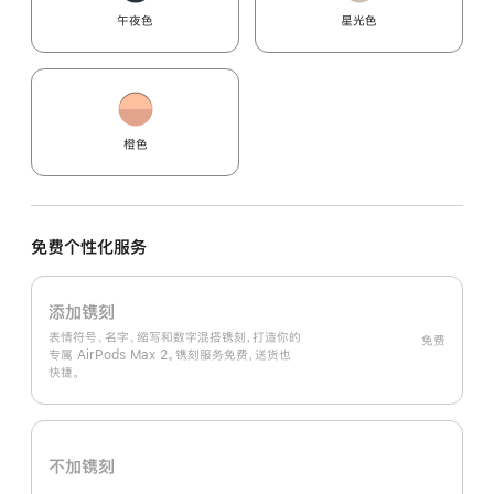
午夜色
星光色
橙色
免费个性化服务
添加镌刻
表情符号、名字、缩写和数字混搭镌刻，打造你的
免费
专属 AirPods Max 2。镌刻服务免费，送货也
快捷。
不加镌刻