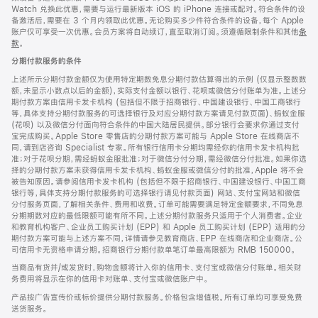
Watch 兑换此优惠，需要与运行最新版本 iOS 的 iPhone 连接或配对。符合条件的设
备激活后，需要在 3 个月内领取此优惠。无论购买多少件符合条件的设备，每个 Apple
账户仅可享受一次优惠。会员方案将自动续订，直至取消订阅。须遵循限制条件和其他
条
款
。
(在
新
分期付款服务的条件
窗
口
上述所示分期付款金额仅为使用特定期数免息分期付款估算得出的示例 (仅显示整数数
中
额，未显示小数点以后的金额)，实际支付金额以银行、花呗或微信分付账单为准。上述分
打
期付款方案由信用卡发卡机构 (包括但不限于招商银行、中国建设银行、中国工商银行
开)
等，具体支持分期付款服务的可选择银行及对应分期付款方案请见付款页面)、蚂蚁金服
(花呗) 以及微信分付面向符合条件的中国大陆居民提供。部分银行会要求你通过支付
宝完成购买。Apple Store 零售店的分期付款方案可能与 Apple Store 在线商店不
同，请到店咨询 Specialist 专家。所有银行信用卡分期均需经你的信用卡发卡机构批
准；对于花呗分期，需经蚂蚁金服批准；对于微信分付分期，需经微信分付批准。如果你选
择的分期付款方案未获得信用卡发卡机构、蚂蚁金服或微信分付的批准，Apple 将不会
被告知原因。请参阅信用卡发卡机构 (包括但不限于招商银行、中国建设银行、中国工商
银行等，具体支持分期付款服务的可选择银行请见付款页面) 网站、支付宝网站和微信
分付服务页面，了解相关条件、费用和收费。订单可能需要满足特定金额要求，不同免息
分期期数对应的最低限额可能有所不同。上述分期付款服务只适用于个人消费者。企业
和教育机构客户、企业员工购买计划 (EPP) 和 Apple 员工购买计划 (EPP) 适用的分
期付款方案可能与上述方案不同，详情请参见教育商店、EPP 在线商店和企业商店。公
司信用卡无资格申请分期。招商银行分期付款单笔订单最高限额为 RMB 150000。
当商品有货并/或发货时，购物金额将计入你的信用卡、支付宝或微信分付账单。相关财
务费用将显示在你的信用卡对账单、支付宝或微信账户中。
产品按广告宣传价或标价提供分期付款服务。价格包含增值税。所有订单均可享受免费
送货服务。