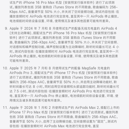
试生产的 iPhone 16 Pro Max 机型 (安装预发行版本软件) 进行了此项测
试。播放列表包括 358 首购自 iTunes Store 的不同歌曲，歌曲编码为 256-
Kbps AAC。音量调节至 50% 大小，并关闭了空间音频功能。测试内容包括：在
播放音频时对 AirPods 电池进行完全放电，直至其中一只 AirPods 停止播放。
电池续航时间依设备设置、环境、使用情况及诸多其他因素可能有所差异。
Apple 于 2024 年 7 月和 8 月使用试生产的配备无线充电盒的 AirPods 4
(支持主动降噪)，搭配试生产的 iPhone 16 Pro Max 机型 (安装预发行版本
软件) 进行了此项测试。播放列表包括 358 首购自 iTunes Store 的不同歌
曲，歌曲编码为 256-Kbps AAC。音量调节至 50% 大小，并关闭了空间音频、
对话感知和噪声控制功能。噪声控制设置为主动降噪时，聆听时间最长可达 4 小
时。测试内容包括：在播放音频时对 AirPods 电池进行完全放电，直至其中一只
AirPods 停止播放。电池续航时间依设备设置、环境、使用情况及诸多其他因素
可能有所差异。
Apple 于 2025 年 7 月和 8 月使用试生产的配备 MagSafe 充电盒的
AirPods Pro 3，搭配试生产的 iPhone 17 Pro 机型 (安装预发行版本软件)
进行了此项测试。播放列表包括 358 首购自 iTunes Store 的不同歌曲，歌曲
编码为 256-Kbps AAC。音量调节至 50% 大小，并启用主动降噪功能时，聆
听时间最长可达 8 小时。同时启用空间音频和头部追踪功能时，聆听时间最长可
达 7.5 小时。测试内容包括：在播放音频时对 AirPods Pro 电池进行完全放
电，直至其中一只 AirPods Pro 停止播放。电池续航时间依设备设置、环境、使
用情况及诸多其他因素可能有所差异。
Apple 于 2026 年 1 月和 2 月使用试生产的 AirPods Max 2，搭配已上市的
iPhone 17 Pro Max 机型 (安装预发行版本软件) 进行了此项测试。播放列表
包括 358 首购自 iTunes Store 的不同歌曲，歌曲编码为 256-Kbps AAC。
音量调节至 50% 大小，启用了主动降噪功能，空间音频设置为“固定”。测试内
容包括：在播放音频时对 AirPods Max 电池进行完全放电，直至