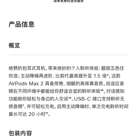
简单免费的退货服务
产品信息
概览
绝赞的包耳式耳机，带来绝妙的个人聆听体验；靓丽五色任
你选；主动降噪再进阶，比前代最高提升至 1.5 倍
脚
³。这款
AirPods Max 2 具备惊艳、细腻的高保真音质。自适应音
注
频在不同环境中都能给你舒适合宜的聆听体验
脚
¹⁹。对话感知
功能助你轻松与身边的人交谈
脚
¹⁹。USB-C 接口支持聆听无
注
损音频
脚
⁷，并可轻松充电。启用主动降噪时，单次充电聆听时间
注
最长可达 20 小时
注
脚
¹¹。
注
包装内容