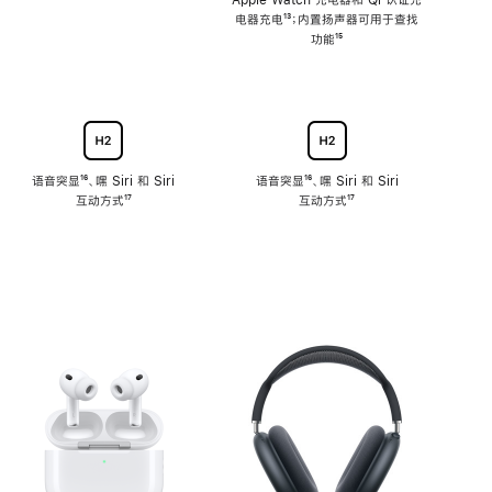
注
Apple Watch 充电器和 Qi 认证充
电器充电
脚
¹³；内置扬声器可用于查找
注
功能
脚
¹⁵
注
语音突显
脚
¹⁶、嘿 Siri 和 Siri
语音突显
脚
¹⁶、嘿 Siri 和 Siri
互动方式
注
脚
¹⁷
互动方式
注
脚
¹⁷
注
注