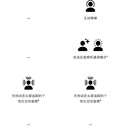
—
不
主动降噪
支
持
主
动
降
噪
—
不
自适应音频和通透模式
脚
⁴
支
注
持
自
适
应
音
频
支持动态头部追踪的个
支持动态头部追踪的个
和
性化空间音频
脚
⁶
性化空间音频
脚
⁶
通
注
注
透
模
式
—
不
—
不
支
支
持
持