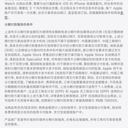
Watch 兑换此优惠，需要与运行最新版本 iOS 的 iPhone 连接或配对。符合条件的设
备激活后，需要在 3 个月内领取此优惠。无论购买多少件符合条件的设备，每个 Apple
账户仅可享受一次优惠。会员方案将自动续订，直至取消订阅。须遵循限制条件和其他
条
款
。
(在
新
分期付款服务的条件
窗
口
上述所示分期付款金额仅为使用特定期数免息分期付款估算得出的示例 (仅显示整数数
中
额，未显示小数点以后的金额)，实际支付金额以银行、花呗或微信分付账单为准。上述分
打
期付款方案由信用卡发卡机构 (包括但不限于招商银行、中国建设银行、中国工商银行
开)
等，具体支持分期付款服务的可选择银行及对应分期付款方案请见付款页面)、蚂蚁金服
(花呗) 以及微信分付面向符合条件的中国大陆居民提供。部分银行会要求你通过支付
宝完成购买。Apple Store 零售店的分期付款方案可能与 Apple Store 在线商店不
同，请到店咨询 Specialist 专家。所有银行信用卡分期均需经你的信用卡发卡机构批
准；对于花呗分期，需经蚂蚁金服批准；对于微信分付分期，需经微信分付批准。如果你选
择的分期付款方案未获得信用卡发卡机构、蚂蚁金服或微信分付的批准，Apple 将不会
被告知原因。请参阅信用卡发卡机构 (包括但不限于招商银行、中国建设银行、中国工商
银行等，具体支持分期付款服务的可选择银行请见付款页面) 网站、支付宝网站和微信
分付服务页面，了解相关条件、费用和收费。订单可能需要满足特定金额要求，不同免息
分期期数对应的最低限额可能有所不同。上述分期付款服务只适用于个人消费者。企业
和教育机构客户、企业员工购买计划 (EPP) 和 Apple 员工购买计划 (EPP) 适用的分
期付款方案可能与上述方案不同，详情请参见教育商店、EPP 在线商店和企业商店。公
司信用卡无资格申请分期。招商银行分期付款单笔订单最高限额为 RMB 150000。
当商品有货并/或发货时，购物金额将计入你的信用卡、支付宝或微信分付账单。相关财
务费用将显示在你的信用卡对账单、支付宝或微信账户中。
产品按广告宣传价或标价提供分期付款服务。价格包含增值税。所有订单均可享受免费
送货服务。