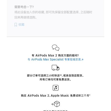
需要考虑一下？
将此设备加入你的收藏，即可先保留全部配置选择，之后随时
回来再继续选购。
收藏
有 AirPods Max 2 购买方面的疑问？
与 AirPods Max Specialist 专家在线交流
(在
新
窗
口
中
部分订单可选择三小时
快送
，
或亲自到店取货。
∆∆
 ${translate.store.a11y.footnote} 
打
所有订单均可享免费送货。
开)
购买 AirPods Max 2，Apple Music 免费试听三个月
‍脚
‍⁺
注