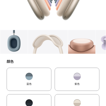
图库
图像
1
图库
图像
2
图库
图像
3
颜色
蓝色
紫色