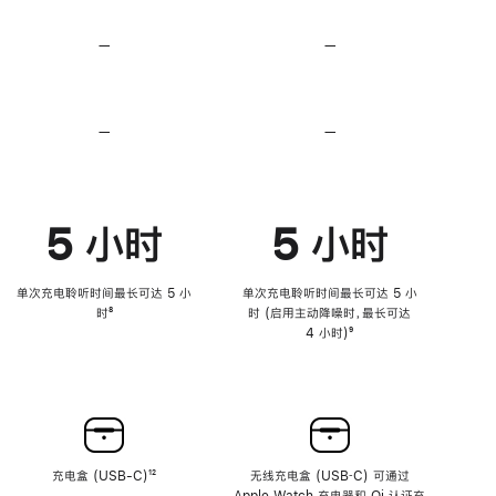
无
无
损
损
—
不
—
不
音
音
支
支
频
频
持
持
心
心
率
率
—
不
—
不
传
传
支
支
感
感
持
持
功
功
降
降
能
能
低
低
5 小时
5 小时
高
高
音
音
量
量
功
功
单次充电聆听时间最长可达 5 小
单次充电聆听时间最长可达 5 小
能
能
时
脚
⁸
时 (启用主动降噪时，最长可达
注
4 小时)
脚
⁹
注
充电盒 (USB-C)
脚
¹²
无线充电盒 (USB‑C) 可通过