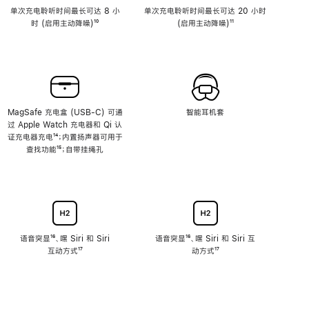
单次充电聆听时间最长可达 8 小
单次充电聆听时间最长可达 20 小时
时 (启用主动降噪)
脚
¹⁰
(启用主动降噪)
脚
¹¹
注
注
MagSafe 充电盒 (USB-C) 可通
智能耳机套
过 Apple Watch 充电器和 Qi 认
证充电器充电
脚
¹⁴；内置扬声器可用于
查找功能
注
脚
¹⁵；自带挂绳孔
注
语音突显
脚
¹⁶、嘿 Siri 和 Siri
语音突显
脚
¹⁶、嘿 Siri 和 Siri 互
互动方式
注
脚
¹⁷
注
动方式
脚
¹⁷
注
注