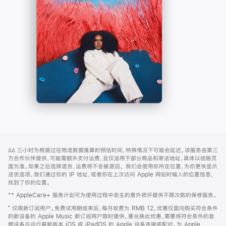
-
打
Apple
开)
Music
网
脚
∆∆
三小时为根据过往物流数据推算的预估时间，特殊情况下可能会延迟。该服务由第三
注
页
方合作伙伴提供，可能需额外支付运费，且仅适用于部分商品和寄送地址，具体以结账页
页
面为准。如果之后选择退货，运费将不会被退回。
我们会使用你所在位置，为你更快显示
送货选项。我们通过你的 IP 地址，或者你在上次访问 Apple 网站时输入的位置信息，
脚
找到了你的位置。
** AppleCare+ 服务计划可为使用过程中发生的意外损坏提供不限次数的保修服务。
⁺ 仅限新订阅用户。免费试用期结束后，每月收费为 RMB 12。优惠仅面向购买符合条件
的新设备的 Apple Music 新订阅用户限时提供。要兑换此优惠，需要将符合条件的音
频设备与运行最新版本 iOS 或 iPadOS 的 Apple 设备连接或配对。为 Apple