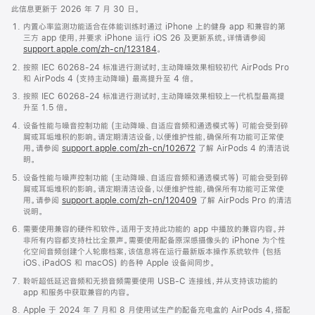
此信息更新于 2026 年 7 月 30 日。
内置心率监测功能适合在体能训练时通过 iPhone 上的健身 app 和兼容的第
三方 app 使用，并要求 iPhone 运行 iOS 26 及更新系统。详情请参阅
support.apple.com/zh-cn/123184
。
按照 IEC 60268-24 标准进行测试时，主动降噪效果相较初代 AirPods Pro
和 AirPods 4 (支持主动降噪) 最高提升至 4 倍。
按照 IEC 60268-24 标准进行测试时，主动降噪效果相较上一代机型最高提
升至 1.5 倍。
设备性能与噪音控制功能 (主动降噪、自适应音频和通透模式等) 可能会受到碎
屑或耳垢堆积的影响。请定期清洁设备，以便维护性能，确保所有功能可正常使
用。请参阅
support.apple.com/zh-cn/102672
了解 AirPods 4 的清洁说
明。
设备性能与噪声控制功能 (主动降噪、自适应音频和通透模式等) 可能会受到碎
屑或耳垢堆积的影响。请定期清洁设备，以便维护性能，确保所有功能可正常使
用。请参阅
support.apple.com/zh-cn/120409
了解 AirPods Pro 的清洁
说明。
需要使用兼容的硬件和软件。适用于支持此功能的 app 中播放的兼容内容。并
非所有内容都支持杜比全景声。需要使用配备原深感摄像头的 iPhone 为个性
化空间音频创建个人轮廓档案，该信息将在运行最新版本操作系统软件 (包括
iOS、iPadOS 和 macOS) 的各种 Apple 设备间同步。
聆听超低延迟音频和无损音频需要使用 USB-C 连接线，并从支持该功能的
app 和服务中获取兼容的内容。
Apple 于 2024 年 7 月和 8 月使用试生产的配备充电盒的 AirPods 4，搭配