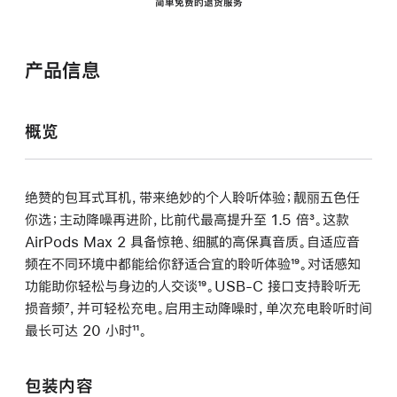
简单免费的退货服务
产品信息
概览
绝赞的包耳式耳机，带来绝妙的个人聆听体验；靓丽五色任
你选；主动降噪再进阶，比前代最高提升至 1.5 倍
脚
³。这款
AirPods Max 2 具备惊艳、细腻的高保真音质。自适应音
注
频在不同环境中都能给你舒适合宜的聆听体验
脚
¹⁹。对话感知
功能助你轻松与身边的人交谈
脚
¹⁹。USB-C 接口支持聆听无
注
损音频
脚
⁷，并可轻松充电。启用主动降噪时，单次充电聆听时间
注
最长可达 20 小时
注
脚
¹¹。
注
包装内容