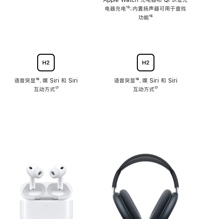
注
Apple Watch 充电器和 Qi 认证充
电器充电
脚
¹³；内置扬声器可用于查找
注
功能
脚
¹⁵
注
语音突显
脚
¹⁶、嘿 Siri 和 Siri
语音突显
脚
¹⁶、嘿 Siri 和 Siri
互动方式
注
脚
¹⁷
互动方式
注
脚
¹⁷
注
注