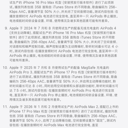
试生产的 iPhone 16 Pro Max 机型 (安装预发行版本软件) 进行了此项测
试。播放列表包括 358 首购自 iTunes Store 的不同歌曲，歌曲编码为 256-
Kbps AAC。音量调节至 50% 大小，并关闭了空间音频功能。测试内容包括：在
播放音频时对 AirPods 电池进行完全放电，直至其中一只 AirPods 停止播放。
电池续航时间依设备设置、环境、使用情况及诸多其他因素可能有所差异。
Apple 于 2024 年 7 月和 8 月使用试生产的配备无线充电盒的 AirPods 4
(支持主动降噪)，搭配试生产的 iPhone 16 Pro Max 机型 (安装预发行版本
软件) 进行了此项测试。播放列表包括 358 首购自 iTunes Store 的不同歌
曲，歌曲编码为 256-Kbps AAC。音量调节至 50% 大小，并关闭了空间音频、
对话感知和噪声控制功能。噪声控制设置为主动降噪时，聆听时间最长可达 4 小
时。测试内容包括：在播放音频时对 AirPods 电池进行完全放电，直至其中一只
AirPods 停止播放。电池续航时间依设备设置、环境、使用情况及诸多其他因素
可能有所差异。
Apple 于 2025 年 7 月和 8 月使用试生产的配备 MagSafe 充电盒的
AirPods Pro 3，搭配试生产的 iPhone 17 Pro 机型 (安装预发行版本软件)
进行了此项测试。播放列表包括 358 首购自 iTunes Store 的不同歌曲，歌曲
编码为 256-Kbps AAC。音量调节至 50% 大小，并启用主动降噪功能时，聆
听时间最长可达 8 小时。同时启用空间音频和头部追踪功能时，聆听时间最长可
达 7.5 小时。测试内容包括：在播放音频时对 AirPods Pro 电池进行完全放
电，直至其中一只 AirPods Pro 停止播放。电池续航时间依设备设置、环境、使
用情况及诸多其他因素可能有所差异。
Apple 于 2026 年 1 月和 2 月使用试生产的 AirPods Max 2，搭配已上市的
iPhone 17 Pro Max 机型 (安装预发行版本软件) 进行了此项测试。播放列表
包括 358 首购自 iTunes Store 的不同歌曲，歌曲编码为 256-Kbps AAC。
音量调节至 50% 大小，启用了主动降噪功能，空间音频设置为“固定”。测试内
容包括：在播放音频时对 AirPods Max 电池进行完全放电，直至