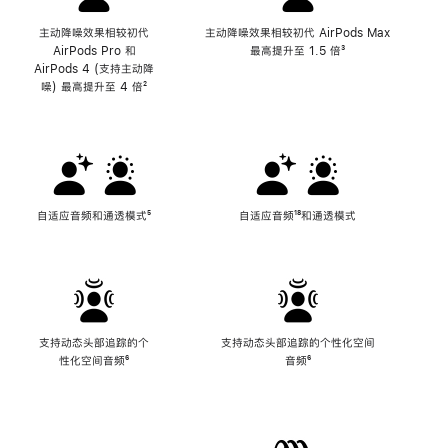
主动降噪效果相较初代
主动降噪效果相较初代 AirPods Max
AirPods Pro 和
最高提升至 1.5 倍
脚
³
AirPods 4 (支持主动降
注
噪) 最高提升至 4 倍
脚
²
注
自适应音频和通透模式
脚
⁵
自适应音频
脚
¹⁸和通透模式
注
注
支持动态头部追踪的个
支持动态头部追踪的个性化空间
性化空间音频
脚
⁶
音频
脚
⁶
注
注