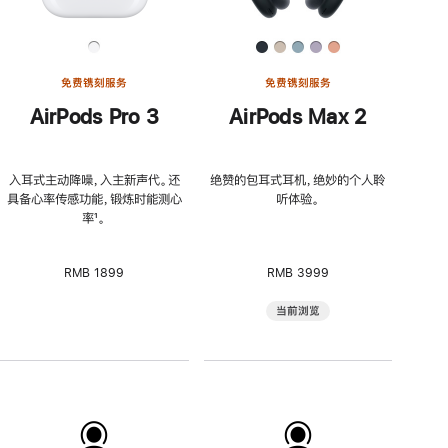
免费镌刻服务
免费镌刻服务
AirPods Pro 3
AirPods Max 2
入耳式主动降噪，入主新声代。还
绝赞的包耳式耳机，绝妙的个人聆
具备心率传感功能，锻炼时能测心
听体验。
率
脚
¹。
注
RMB 1899
RMB 3999
当前浏览