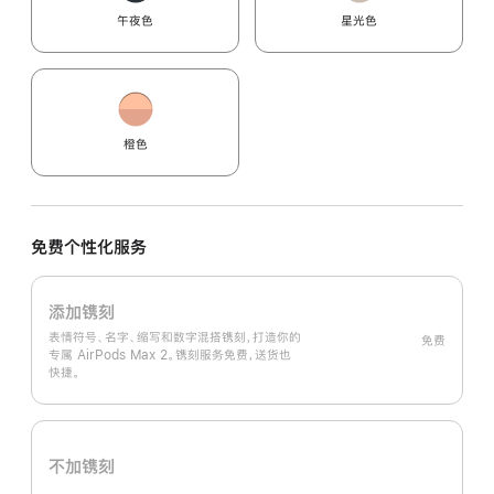
午夜色
星光色
橙色
免费个性化服务
添加镌刻
表情符号、名字、缩写和数字混搭镌刻，打造你的
免费
专属 AirPods Max 2。镌刻服务免费，送货也
快捷。
不加镌刻