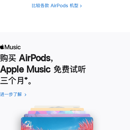
比较各款 AirPods 机型
购买 AirPods，
Apple Music 免费试听
三个月
脚
⁺。
注
进一步了解
进
(在
一
新
步
窗
了
口
解
中