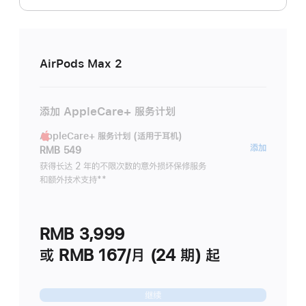
AirPods Max 2
添加 AppleCare+ 服务计划
AppleCare+ 服务计划 (适用于耳机)
AppleC
添加
RMB 549
服
获得长达 2 年的不限次数的意外损坏保修服务
和额外技术支持
脚
**
务
注
计
划
RMB 3,999
(适
用
或 RMB 167/月 (24 期) 起
于
耳
继续
机)