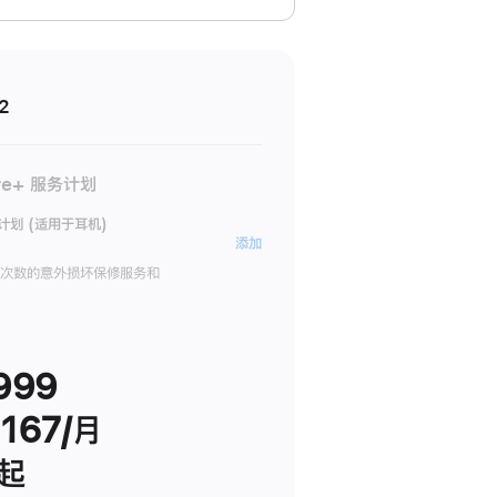
2
re+ 服务计划
务计划 (适用于耳机)
AppleCare+
添加
服
限次数的意外损坏保修服务和
务
计
划
999
(适
用
167/月
于
耳
 起
机)