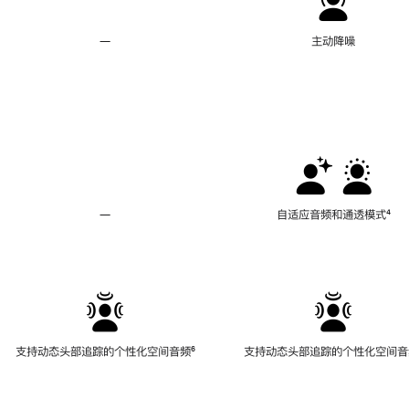
—
不
主动降噪
支
持
主
动
降
噪
—
不
自适应音频和通透模式
脚
⁴
支
注
持
自
适
应
音
频
支持动态头部追踪的个性化空间音频
脚
⁶
支持动态头部追踪的个性化空间音
和
注
通
透