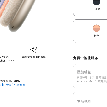
午夜色
橙色
Max 2，
简单免费的退货服务
免费个性化服务
免费试听三个月
‍脚
‍⁺
注
添加镌刻
表情符号、名字、缩写和数
 2 购买方面的疑问？
AirPods Max 2。镌
cialist 专家在线交流
(在
新
窗
口
中
不加镌刻
打