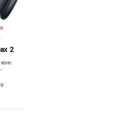
务
ax 2
，绝妙的
。
99