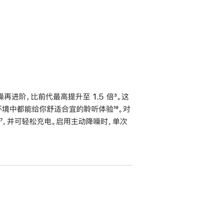
进阶，比前代最高提升至 1.5 倍
脚
³。这
不同环境中都能给你舒适合宜的聆听体验
脚
¹⁹。对
注
脚
⁷，并可轻松充电。启用主动降噪时，单次
注
注