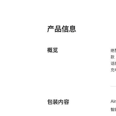
产品信息
概览
绝
款
话
充
包装内容
Ai
智