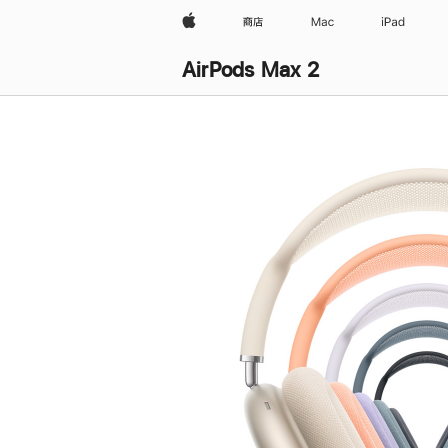
Apple
商店
Mac
iPad
AirPods Max 2
购
买
AirPods Max 2