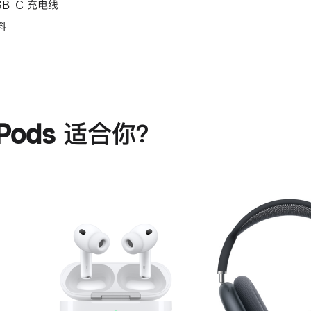
SB-C 充电线
料
rPods 适合你？