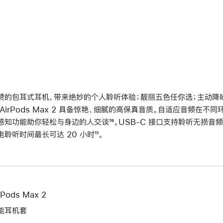
赞的包耳式耳机，带来绝妙的个人聆听体验；靓丽五色任你选；主动降噪再
 AirPods Max 2 具备惊艳、细腻的高保真音质。自适应音频在
感知功能助你轻松与身边的人交谈
脚
¹⁹。USB-C 接口支持聆听无损音频
电聆听时间最长可达 20 小时
脚
¹¹。
注
注
rPods Max 2
能耳机套