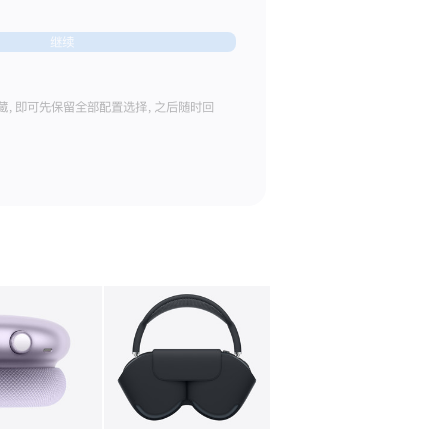
继续
藏，即可先保留全部配置选择，之后随时回
库
图像
4
图库
图像
5