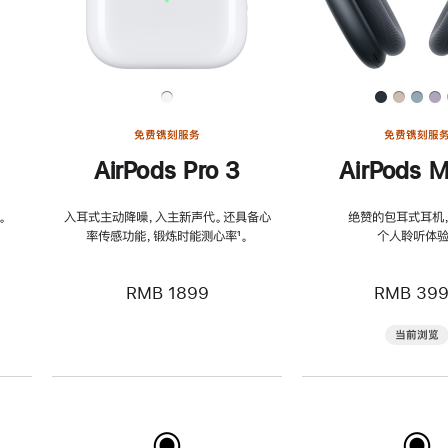
免费镌刻服务
免费镌刻服
AirPods Pro 3
AirPods M
。
入耳式主动降噪，入主新声代。还具备心
绝赞的包耳式耳机
率传感功能，锻炼时能测心率
脚
¹。
个人聆听体验
注
RMB 1899
RMB 39
当前浏览