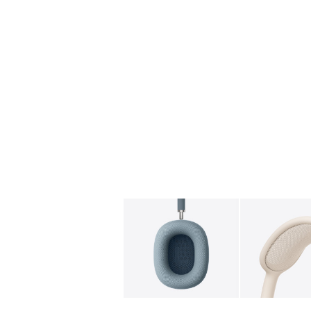
图库
图像
1