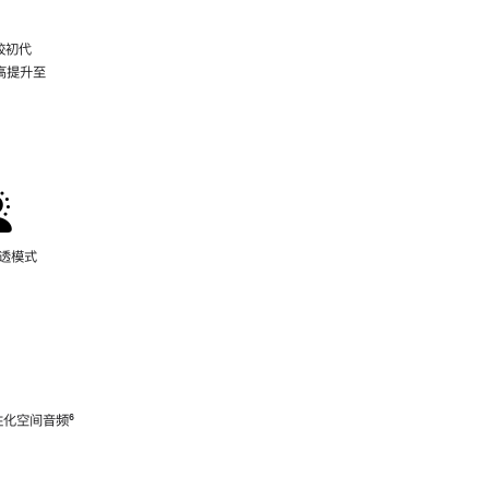
较初代
最高提升至
脚
注
通透模式
性化空间音频
脚
⁶
注