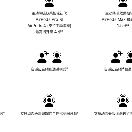
主动降噪效果相较初代
主动降噪效果相
AirPods Pro 和
AirPods Max 
AirPods 4 (支持主动降噪)
1.5 倍
³
最高提升至 4 倍
脚
²
注
自适应音频和通透模式
脚
⁵
自适应音频
脚
¹⁸和
注
注
频
脚
⁶
支持动态头部追踪的个性化空间音频
脚
⁶
支持动态头部追踪的个
注
注