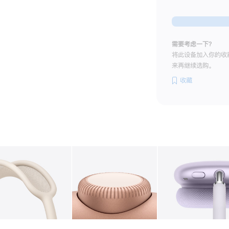
需要考虑一下？
将此设备加入你的收
来再继续选购。
收藏
图库
图像
2
图库
图像
3
图