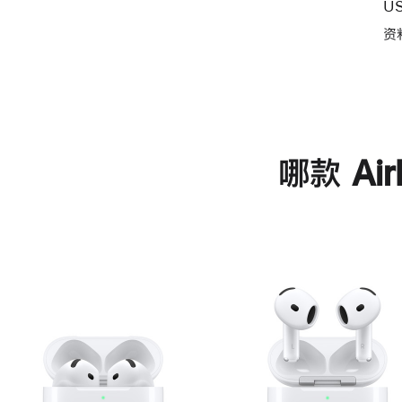
U
资
哪款 Ai