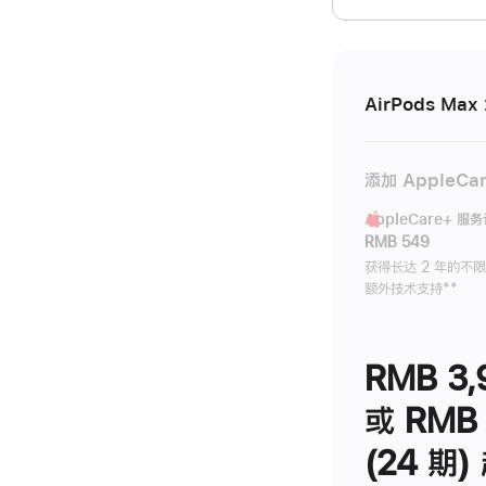
开)
AirPods Max 
添加 AppleCa
AppleCare+ 服
RMB 549
获得长达 2 年的不
额外技术支持
脚
**
注
RMB 3,
或 RMB 
(24 期)