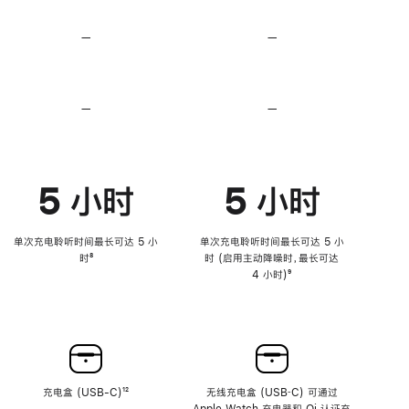
无
无
损
损
—
不
—
不
音
音
支
支
频
频
持
持
心
心
率
率
—
不
—
不
传
传
支
支
感
感
持
持
功
功
降
降
能
能
低
低
5 小时
5 小时
高
高
音
音
量
量
功
功
单次充电聆听时间最长可达 5 小
单次充电聆听时间最长可达 5 小
能
能
时
脚
⁸
时 (启用主动降噪时，最长可达
注
4 小时)
脚
⁹
注
充电盒 (USB-C)
脚
¹²
无线充电盒 (USB‑C) 可通过