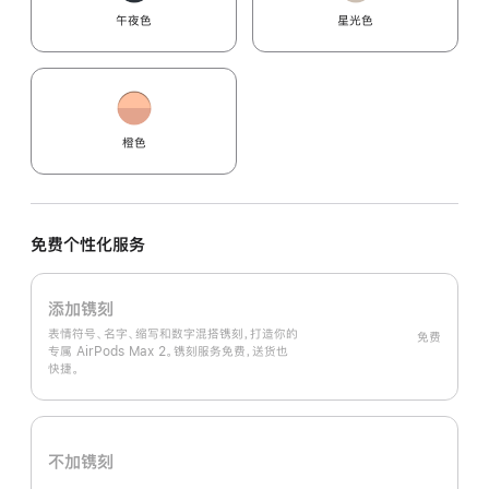
午夜色
星光色
橙色
免费个性化服务
添加镌刻
表情符号、名字、缩写和数字混搭镌刻，打造你的
免费
专属 AirPods Max 2。镌刻服务免费，送货也
快捷。
不加镌刻