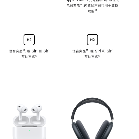
注
Apple Watch 充电器和 Qi 认证充
电器充电
脚
¹³；内置扬声器可用于查找
注
功能
脚
¹⁵
注
语音突显
脚
¹⁶、嘿 Siri 和 Siri
语音突显
脚
¹⁶、嘿 Siri 和 Siri
互动方式
注
脚
¹⁷
互动方式
注
脚
¹⁷
注
注