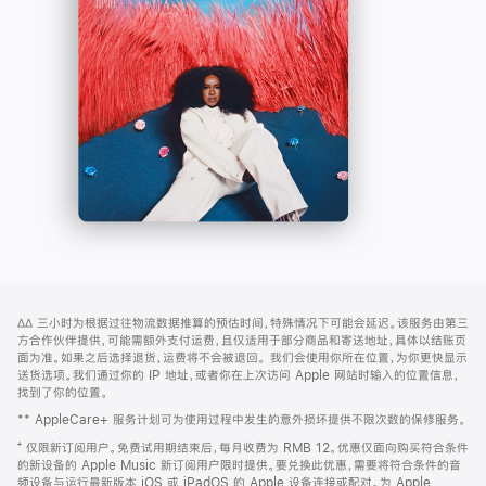
-
打
Apple
开)
Music
网
脚
∆∆
三小时为根据过往物流数据推算的预估时间，特殊情况下可能会延迟。该服务由第三
注
页
方合作伙伴提供，可能需额外支付运费，且仅适用于部分商品和寄送地址，具体以结账页
页
面为准。如果之后选择退货，运费将不会被退回。
我们会使用你所在位置，为你更快显示
送货选项。我们通过你的 IP 地址，或者你在上次访问 Apple 网站时输入的位置信息，
脚
找到了你的位置。
** AppleCare+ 服务计划可为使用过程中发生的意外损坏提供不限次数的保修服务。
⁺ 仅限新订阅用户。免费试用期结束后，每月收费为 RMB 12。优惠仅面向购买符合条件
的新设备的 Apple Music 新订阅用户限时提供。要兑换此优惠，需要将符合条件的音
频设备与运行最新版本 iOS 或 iPadOS 的 Apple 设备连接或配对。为 Apple