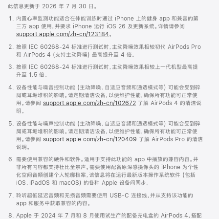
此信息更新于 2026 年 7 月 30 日。
内置心率监测功能适合在体能训练时通过 iPhone 上的健身 app 和兼容的第
三方 app 使用，并要求 iPhone 运行 iOS 26 及更新系统。详情请参阅
support.apple.com/zh-cn/123184
。
按照 IEC 60268-24 标准进行测试时，主动降噪效果相较初代 AirPods Pro
和 AirPods 4 (支持主动降噪) 最高提升至 4 倍。
按照 IEC 60268-24 标准进行测试时，主动降噪效果相较上一代机型最高提
升至 1.5 倍。
设备性能与噪音控制功能 (主动降噪、自适应音频和通透模式等) 可能会受到碎
屑或耳垢堆积的影响。请定期清洁设备，以便维护性能，确保所有功能可正常使
用。请参阅
support.apple.com/zh-cn/102672
了解 AirPods 4 的清洁说
明。
设备性能与噪声控制功能 (主动降噪、自适应音频和通透模式等) 可能会受到碎
屑或耳垢堆积的影响。请定期清洁设备，以便维护性能，确保所有功能可正常使
用。请参阅
support.apple.com/zh-cn/120409
了解 AirPods Pro 的清洁
说明。
需要使用兼容的硬件和软件。适用于支持此功能的 app 中播放的兼容内容。并
非所有内容都支持杜比全景声。需要使用配备原深感摄像头的 iPhone 为个性
化空间音频创建个人轮廓档案，该信息将在运行最新版本操作系统软件 (包括
iOS、iPadOS 和 macOS) 的各种 Apple 设备间同步。
聆听超低延迟音频和无损音频需要使用 USB-C 连接线，并从支持该功能的
app 和服务中获取兼容的内容。
Apple 于 2024 年 7 月和 8 月使用试生产的配备充电盒的 AirPods 4，搭配