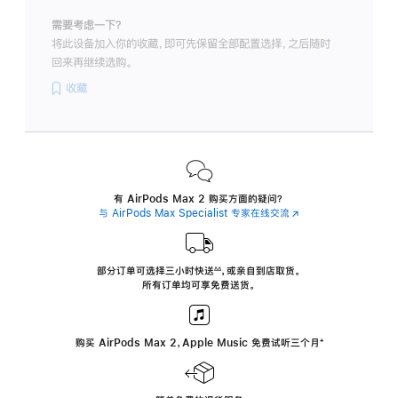
需要考虑一下？
将此设备加入你的收藏，即可先保留全部配置选择，之后随时
回来再继续选购。
收藏
有 AirPods Max 2 购买方面的疑问？
与 AirPods Max Specialist 专家在线交流
(在
新
窗
口
中
部分订单可选择三小时
快送
，
或亲自到店取货。
∆∆
 ${translate.store.a11y.footnote} 
打
所有订单均可享免费送货。
开)
购买 AirPods Max 2，Apple Music 免费试听三个月
‍脚
‍⁺
注