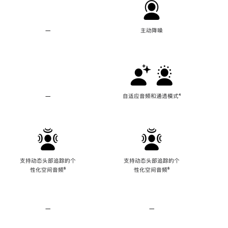
—
不
主动降噪
支
持
主
动
降
噪
—
不
自适应音频和通透模式
脚
⁴
支
注
持
自
适
应
音
频
支持动态头部追踪的个
支持动态头部追踪的个
和
性化空间音频
脚
⁶
性化空间音频
脚
⁶
通
注
注
透
模
式
—
不
—
不
支
支
持
持