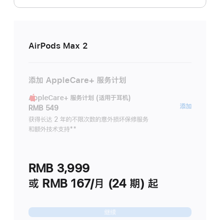
AirPods Max 2
添加 AppleCare+ 服务计划
AppleCare+ 服务计划 (适用于耳机)
AppleC
添加
RMB 549
服
获得长达 2 年的不限次数的意外损坏保修服务
和额外技术支持
脚
**
务
注
计
划
RMB 3,999
(适
用
或 RMB 167/月 (24 期) 起
于
耳
继续
机)