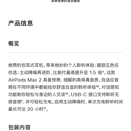
简单免费的退货服务
产品信息
概览
绝赞的包耳式耳机，带来绝妙的个人聆听体验；靓丽五色任
你选；主动降噪再进阶，比前代最高提升至 1.5 倍
脚
³。这款
AirPods Max 2 具备惊艳、细腻的高保真音质。自适应音
注
频在不同环境中都能给你舒适合宜的聆听体验
脚
¹⁹。对话感知
功能助你轻松与身边的人交谈
脚
¹⁹。USB-C 接口支持聆听无
注
损音频
脚
⁷，并可轻松充电。启用主动降噪时，单次充电聆听时间
注
最长可达 20 小时
注
脚
¹¹。
注
包装内容