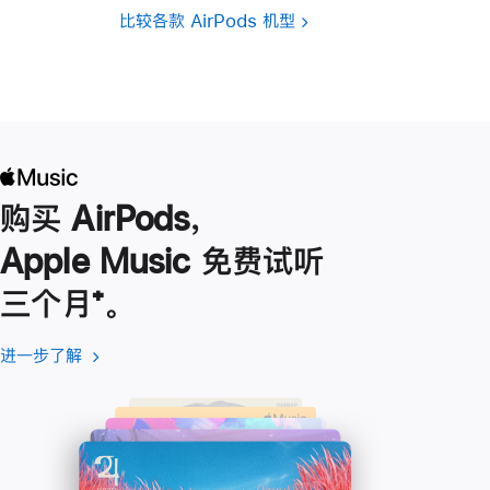
比较各款 AirPods 机型
购买 AirPods，
Apple Music 免费试听
三个月
脚
⁺。
注
进一步了解
进
(在
一
新
步
窗
了
口
解
中