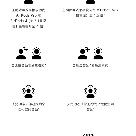
主动降噪效果相较初代
主动降噪效果相较初代 AirPods Max
AirPods Pro 和
最高提升至 1.5 倍
脚
³
AirPods 4 (支持主动降
注
噪) 最高提升至 4 倍
脚
²
注
自适应音频和通透模式
脚
⁵
自适应音频
脚
¹⁸和通透模式
注
注
支持动态头部追踪的个
支持动态头部追踪的个性化空间
性化空间音频
脚
⁶
音频
脚
⁶
注
注