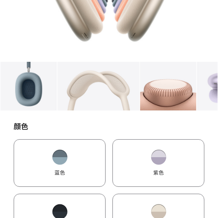
图库
图像
1
图库
图像
2
图库
图像
3
颜色
蓝色
紫色