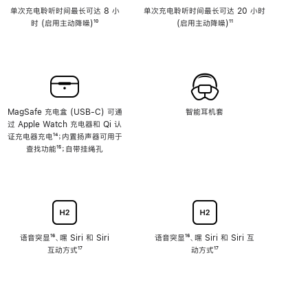
单次充电聆听时间最长可达 8 小
单次充电聆听时间最长可达 20 小时
时 (启用主动降噪)
脚
¹⁰
(启用主动降噪)
脚
¹¹
注
注
MagSafe 充电盒 (USB-C) 可通
智能耳机套
过 Apple Watch 充电器和 Qi 认
证充电器充电
脚
¹⁴；内置扬声器可用于
查找功能
注
脚
¹⁵；自带挂绳孔
注
语音突显
脚
¹⁶、嘿 Siri 和 Siri
语音突显
脚
¹⁶、嘿 Siri 和 Siri 互
互动方式
注
脚
¹⁷
注
动方式
脚
¹⁷
注
注