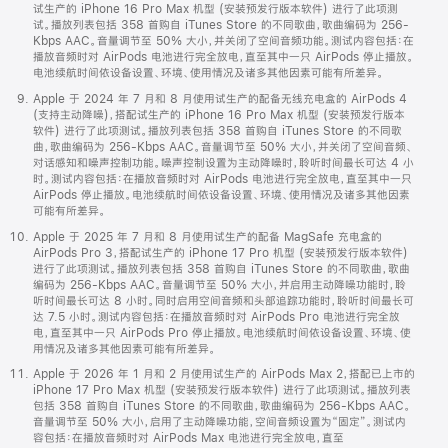
试生产的 iPhone 16 Pro Max 机型 (安装预发行版本软件) 进行了此项测
试。播放列表包括 358 首购自 iTunes Store 的不同歌曲，歌曲编码为 256-
Kbps AAC。音量调节至 50% 大小，并关闭了空间音频功能。测试内容包括：在
播放音频时对 AirPods 电池进行完全放电，直至其中一只 AirPods 停止播放。
电池续航时间依设备设置、环境、使用情况及诸多其他因素可能有所差异。
Apple 于 2024 年 7 月和 8 月使用试生产的配备无线充电盒的 AirPods 4
(支持主动降噪)，搭配试生产的 iPhone 16 Pro Max 机型 (安装预发行版本
软件) 进行了此项测试。播放列表包括 358 首购自 iTunes Store 的不同歌
曲，歌曲编码为 256-Kbps AAC。音量调节至 50% 大小，并关闭了空间音频、
对话感知和噪声控制功能。噪声控制设置为主动降噪时，聆听时间最长可达 4 小
时。测试内容包括：在播放音频时对 AirPods 电池进行完全放电，直至其中一只
AirPods 停止播放。电池续航时间依设备设置、环境、使用情况及诸多其他因素
可能有所差异。
Apple 于 2025 年 7 月和 8 月使用试生产的配备 MagSafe 充电盒的
AirPods Pro 3，搭配试生产的 iPhone 17 Pro 机型 (安装预发行版本软件)
进行了此项测试。播放列表包括 358 首购自 iTunes Store 的不同歌曲，歌曲
编码为 256-Kbps AAC。音量调节至 50% 大小，并启用主动降噪功能时，聆
听时间最长可达 8 小时。同时启用空间音频和头部追踪功能时，聆听时间最长可
达 7.5 小时。测试内容包括：在播放音频时对 AirPods Pro 电池进行完全放
电，直至其中一只 AirPods Pro 停止播放。电池续航时间依设备设置、环境、使
用情况及诸多其他因素可能有所差异。
Apple 于 2026 年 1 月和 2 月使用试生产的 AirPods Max 2，搭配已上市的
iPhone 17 Pro Max 机型 (安装预发行版本软件) 进行了此项测试。播放列表
包括 358 首购自 iTunes Store 的不同歌曲，歌曲编码为 256-Kbps AAC。
音量调节至 50% 大小，启用了主动降噪功能，空间音频设置为“固定”。测试内
容包括：在播放音频时对 AirPods Max 电池进行完全放电，直至