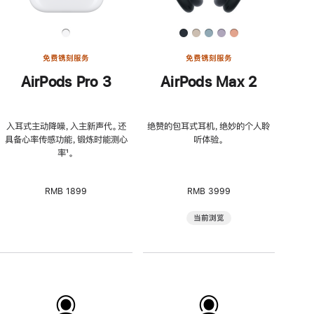
免费镌刻服务
免费镌刻服务
AirPods Pro 3
AirPods Max 2
入耳式主动降噪，入主新声代。还
绝赞的包耳式耳机，绝妙的个人聆
具备心率传感功能，锻炼时能测心
听体验。
率
脚
¹。
注
RMB 1899
RMB 3999
当前浏览