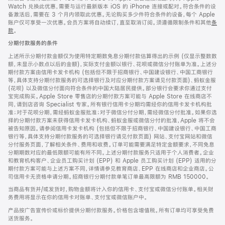
Watch 兑换此优惠，需要与运行最新版本 iOS 的 iPhone 连接或配对。符合条件的设
备激活后，需要在 3 个月内领取此优惠。无论购买多少件符合条件的设备，每个 Apple
账户仅可享受一次优惠。会员方案将自动续订，直至取消订阅。须遵循限制条件和其他
条
款
。
(在
新
分期付款服务的条件
窗
口
上述所示分期付款金额仅为使用特定期数免息分期付款估算得出的示例 (仅显示整数数
中
额，未显示小数点以后的金额)，实际支付金额以银行、花呗或微信分付账单为准。上述分
打
期付款方案由信用卡发卡机构 (包括但不限于招商银行、中国建设银行、中国工商银行
开)
等，具体支持分期付款服务的可选择银行及对应分期付款方案请见付款页面)、蚂蚁金服
(花呗) 以及微信分付面向符合条件的中国大陆居民提供。部分银行会要求你通过支付
宝完成购买。Apple Store 零售店的分期付款方案可能与 Apple Store 在线商店不
同，请到店咨询 Specialist 专家。所有银行信用卡分期均需经你的信用卡发卡机构批
准；对于花呗分期，需经蚂蚁金服批准；对于微信分付分期，需经微信分付批准。如果你选
择的分期付款方案未获得信用卡发卡机构、蚂蚁金服或微信分付的批准，Apple 将不会
被告知原因。请参阅信用卡发卡机构 (包括但不限于招商银行、中国建设银行、中国工商
银行等，具体支持分期付款服务的可选择银行请见付款页面) 网站、支付宝网站和微信
分付服务页面，了解相关条件、费用和收费。订单可能需要满足特定金额要求，不同免息
分期期数对应的最低限额可能有所不同。上述分期付款服务只适用于个人消费者。企业
和教育机构客户、企业员工购买计划 (EPP) 和 Apple 员工购买计划 (EPP) 适用的分
期付款方案可能与上述方案不同，详情请参见教育商店、EPP 在线商店和企业商店。公
司信用卡无资格申请分期。招商银行分期付款单笔订单最高限额为 RMB 150000。
当商品有货并/或发货时，购物金额将计入你的信用卡、支付宝或微信分付账单。相关财
务费用将显示在你的信用卡对账单、支付宝或微信账户中。
产品按广告宣传价或标价提供分期付款服务。价格包含增值税。所有订单均可享受免费
送货服务。