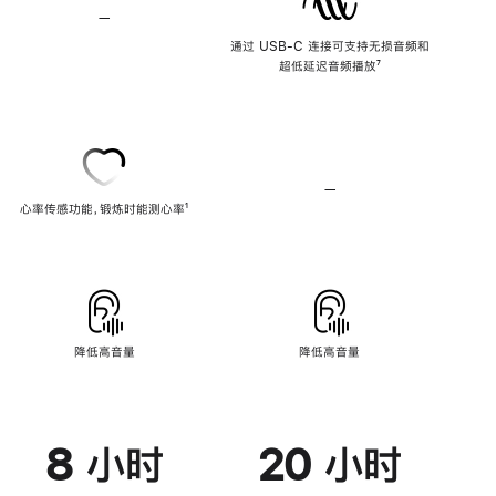
—
不
支
通过 USB-C 连接可支持无损音频和
持
超低延迟音频播放
脚
⁷
无
注
损
音
频
—
不
心率传感功能，锻炼时能测心率
脚
¹
支
注
持
心
率
传
感
功
能
降低高音量
降低高音量
8 小时
20 小时