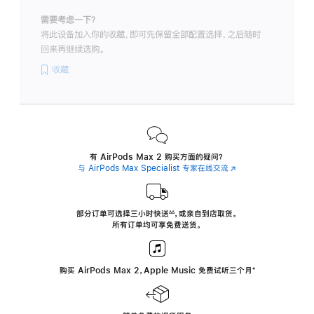
需要考虑一下？
将此设备加入你的收藏，即可先保留全部配置选择，之后随时
回来再继续选购。
收藏
有 AirPods Max 2 购买方面的疑问？
与 AirPods Max Specialist 专家在线交流
(在
新
窗
口
中
部分订单可选择三小时
快送
，
或亲自到店取货。
∆∆
 ${translate.store.a11y.footnote} 
打
所有订单均可享免费送货。
开)
购买 AirPods Max 2，Apple Music 免费试听三个月
‍脚
‍⁺
注