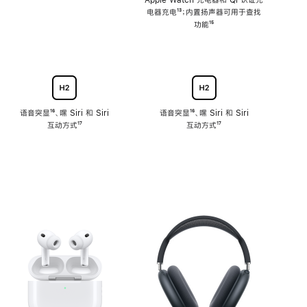
注
Apple Watch 充电器和 Qi 认证充
电器充电
脚
¹³；内置扬声器可用于查找
注
功能
脚
¹⁵
注
语音突显
脚
¹⁶、嘿 Siri 和 Siri
语音突显
脚
¹⁶、嘿 Siri 和 Siri
互动方式
注
脚
¹⁷
互动方式
注
脚
¹⁷
注
注