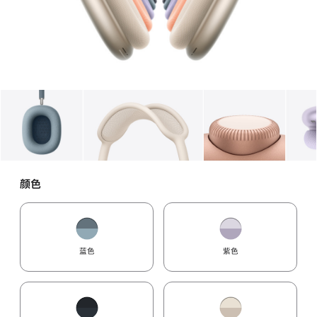
图库
图像
1
图库
图像
2
图库
图像
3
颜色
蓝色
紫色