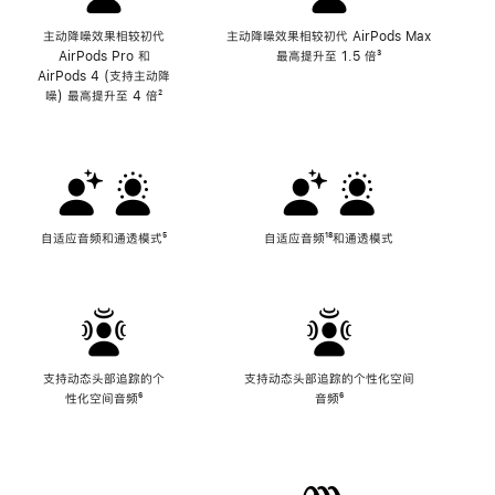
主动降噪效果相较初代
主动降噪效果相较初代 AirPods Max
AirPods Pro 和
最高提升至 1.5 倍
脚
³
AirPods 4 (支持主动降
注
噪) 最高提升至 4 倍
脚
²
注
自适应音频和通透模式
脚
⁵
自适应音频
脚
¹⁸和通透模式
注
注
支持动态头部追踪的个
支持动态头部追踪的个性化空间
性化空间音频
脚
⁶
音频
脚
⁶
注
注