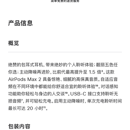
简单免费的退货服务
产品信息
概览
绝赞的包耳式耳机，带来绝妙的个人聆听体验；靓丽五色任
你选；主动降噪再进阶，比前代最高提升至 1.5 倍
脚
³。这款
AirPods Max 2 具备惊艳、细腻的高保真音质。自适应音
注
频在不同环境中都能给你舒适合宜的聆听体验
脚
¹⁹。对话感知
功能助你轻松与身边的人交谈
脚
¹⁹。USB-C 接口支持聆听无
注
损音频
脚
⁷，并可轻松充电。启用主动降噪时，单次充电聆听时间
注
最长可达 20 小时
注
脚
¹¹。
注
包装内容