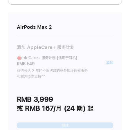
AirPods Max 2
添加 AppleCare+ 服务计划
AppleCare+ 服务计划 (适用于耳机)
AppleC
添加
RMB 549
服
获得长达 2 年的不限次数的意外损坏保修服务
和额外技术支持
脚
**
务
注
计
划
RMB 3,999
(适
用
或 RMB 167/月 (24 期) 起
于
耳
继续
机)