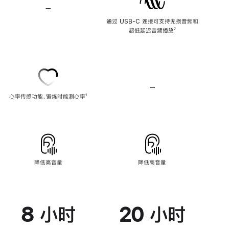
—
不
支
通过 USB-C 连接可支持无损音频和
持
超低延迟音频播放
脚
⁷
无
注
损
音
频
—
不
心率传感功能，锻炼时能测心率
脚
¹
支
注
持
心
率
传
感
功
能
降低高音量
降低高音量
8 小时
20 小时