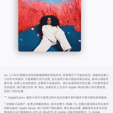
-
打
Apple
开)
Music
网
脚
∆∆
三小时为根据过往物流数据推算的预估时间，特殊情况下可能会延迟。该服务由第三
注
页
方合作伙伴提供，可能需额外支付运费，且仅适用于部分商品和寄送地址，具体以结账页
页
面为准。如果之后选择退货，运费将不会被退回。
我们会使用你所在位置，为你更快显示
送货选项。我们通过你的 IP 地址，或者你在上次访问 Apple 网站时输入的位置信息，
脚
找到了你的位置。
** AppleCare+ 服务计划可为使用过程中发生的意外损坏提供不限次数的保修服务。
⁺ 仅限新订阅用户。免费试用期结束后，每月收费为 RMB 12。优惠仅面向购买符合条件
的新设备的 Apple Music 新订阅用户限时提供。要兑换此优惠，需要将符合条件的音
频设备与运行最新版本 iOS 或 iPadOS 的 Apple 设备连接或配对。为 Apple