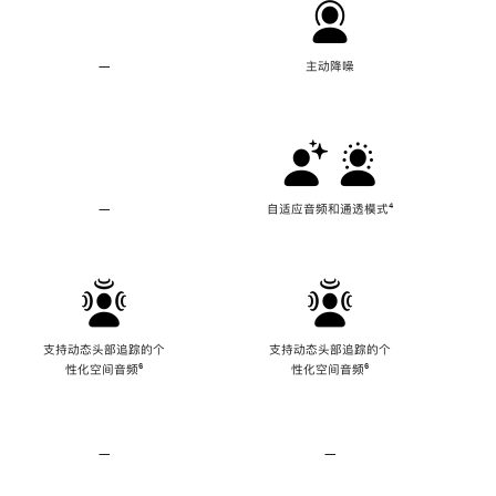
—
不
主动降噪
支
持
主
动
降
噪
—
不
自适应音频和通透模式
脚
⁴
支
注
持
自
适
应
音
频
支持动态头部追踪的个
支持动态头部追踪的个
和
性化空间音频
脚
⁶
性化空间音频
脚
⁶
通
注
注
透
模
式
—
不
—
不
支
支
持
持