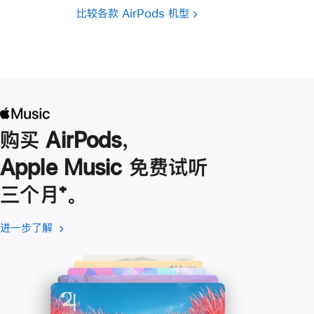
比较各款 AirPods 机型
购买 AirPods，
Apple Music 免费试听
三个月
脚
⁺。
注
进一步了解
进
(在
一
新
步
窗
了
口
解
中