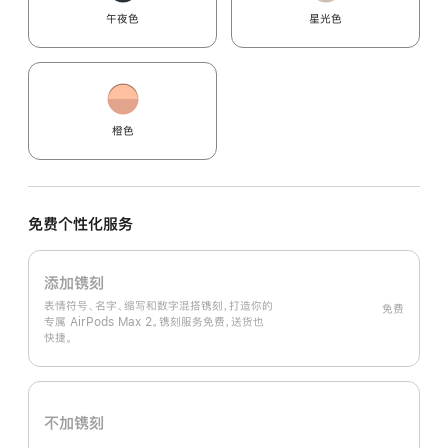
午夜色
星光色
橙色
免费个性化服务
添加镌刻
表情符号、名字、缩写和数字混搭镌刻，打造你的
免费
专属 AirPods Max 2。镌刻服务免费，送货也
快捷。
不加镌刻