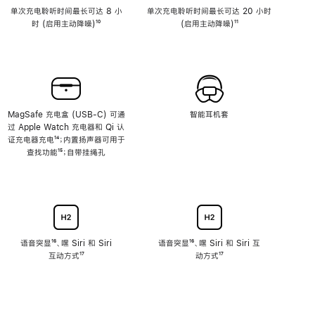
单次充电聆听时间最长可达 8 小
单次充电聆听时间最长可达 20 小时
时 (启用主动降噪)
脚
¹⁰
(启用主动降噪)
脚
¹¹
注
注
MagSafe 充电盒 (USB-C) 可通
智能耳机套
过 Apple Watch 充电器和 Qi 认
证充电器充电
脚
¹⁴；内置扬声器可用于
查找功能
注
脚
¹⁵；自带挂绳孔
注
语音突显
脚
¹⁶、嘿 Siri 和 Siri
语音突显
脚
¹⁶、嘿 Siri 和 Siri 互
互动方式
注
脚
¹⁷
注
动方式
脚
¹⁷
注
注