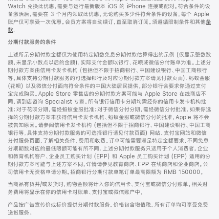
Watch 兑换此优惠，需要与运行最新版本 iOS 的 iPhone 连接或配对。符合条件的设
备激活后，需要在 3 个月内领取此优惠。无论购买多少件符合条件的设备，每个 Apple
账户仅可享受一次优惠。会员方案将自动续订，直至取消订阅。须遵循限制条件和其他
条
款
。
(在
新
分期付款服务的条件
窗
口
上述所示分期付款金额仅为使用特定期数免息分期付款估算得出的示例 (仅显示整数数
中
额，未显示小数点以后的金额)，实际支付金额以银行、花呗或微信分付账单为准。上述分
打
期付款方案由信用卡发卡机构 (包括但不限于招商银行、中国建设银行、中国工商银行
开)
等，具体支持分期付款服务的可选择银行及对应分期付款方案请见付款页面)、蚂蚁金服
(花呗) 以及微信分付面向符合条件的中国大陆居民提供。部分银行会要求你通过支付
宝完成购买。Apple Store 零售店的分期付款方案可能与 Apple Store 在线商店不
同，请到店咨询 Specialist 专家。所有银行信用卡分期均需经你的信用卡发卡机构批
准；对于花呗分期，需经蚂蚁金服批准；对于微信分付分期，需经微信分付批准。如果你选
择的分期付款方案未获得信用卡发卡机构、蚂蚁金服或微信分付的批准，Apple 将不会
被告知原因。请参阅信用卡发卡机构 (包括但不限于招商银行、中国建设银行、中国工商
银行等，具体支持分期付款服务的可选择银行请见付款页面) 网站、支付宝网站和微信
分付服务页面，了解相关条件、费用和收费。订单可能需要满足特定金额要求，不同免息
分期期数对应的最低限额可能有所不同。上述分期付款服务只适用于个人消费者。企业
和教育机构客户、企业员工购买计划 (EPP) 和 Apple 员工购买计划 (EPP) 适用的分
期付款方案可能与上述方案不同，详情请参见教育商店、EPP 在线商店和企业商店。公
司信用卡无资格申请分期。招商银行分期付款单笔订单最高限额为 RMB 150000。
当商品有货并/或发货时，购物金额将计入你的信用卡、支付宝或微信分付账单。相关财
务费用将显示在你的信用卡对账单、支付宝或微信账户中。
产品按广告宣传价或标价提供分期付款服务。价格包含增值税。所有订单均可享受免费
送货服务。