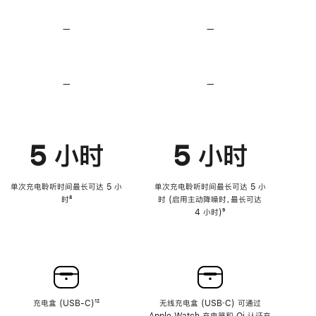
无
无
损
损
—
不
—
不
音
音
支
支
频
频
持
持
心
心
率
率
—
不
—
不
传
传
支
支
感
感
持
持
功
功
降
降
能
能
低
低
5 小时
5 小时
高
高
音
音
量
量
功
功
单次充电聆听时间最长可达 5 小
单次充电聆听时间最长可达 5 小
能
能
时
脚
⁸
时 (启用主动降噪时，最长可达
注
4 小时)
脚
⁹
注
充电盒 (USB-C)
脚
¹²
无线充电盒 (USB‑C) 可通过