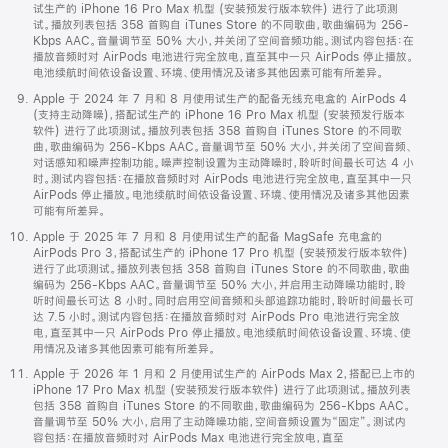
试生产的 iPhone 16 Pro Max 机型 (安装预发行版本软件) 进行了此项测
试。播放列表包括 358 首购自 iTunes Store 的不同歌曲，歌曲编码为 256-
Kbps AAC。音量调节至 50% 大小，并关闭了空间音频功能。测试内容包括：在
播放音频时对 AirPods 电池进行完全放电，直至其中一只 AirPods 停止播放。
电池续航时间依设备设置、环境、使用情况及诸多其他因素可能有所差异。
Apple 于 2024 年 7 月和 8 月使用试生产的配备无线充电盒的 AirPods 4
(支持主动降噪)，搭配试生产的 iPhone 16 Pro Max 机型 (安装预发行版本
软件) 进行了此项测试。播放列表包括 358 首购自 iTunes Store 的不同歌
曲，歌曲编码为 256-Kbps AAC。音量调节至 50% 大小，并关闭了空间音频、
对话感知和噪声控制功能。噪声控制设置为主动降噪时，聆听时间最长可达 4 小
时。测试内容包括：在播放音频时对 AirPods 电池进行完全放电，直至其中一只
AirPods 停止播放。电池续航时间依设备设置、环境、使用情况及诸多其他因素
可能有所差异。
Apple 于 2025 年 7 月和 8 月使用试生产的配备 MagSafe 充电盒的
AirPods Pro 3，搭配试生产的 iPhone 17 Pro 机型 (安装预发行版本软件)
进行了此项测试。播放列表包括 358 首购自 iTunes Store 的不同歌曲，歌曲
编码为 256-Kbps AAC。音量调节至 50% 大小，并启用主动降噪功能时，聆
听时间最长可达 8 小时。同时启用空间音频和头部追踪功能时，聆听时间最长可
达 7.5 小时。测试内容包括：在播放音频时对 AirPods Pro 电池进行完全放
电，直至其中一只 AirPods Pro 停止播放。电池续航时间依设备设置、环境、使
用情况及诸多其他因素可能有所差异。
Apple 于 2026 年 1 月和 2 月使用试生产的 AirPods Max 2，搭配已上市的
iPhone 17 Pro Max 机型 (安装预发行版本软件) 进行了此项测试。播放列表
包括 358 首购自 iTunes Store 的不同歌曲，歌曲编码为 256-Kbps AAC。
音量调节至 50% 大小，启用了主动降噪功能，空间音频设置为“固定”。测试内
容包括：在播放音频时对 AirPods Max 电池进行完全放电，直至