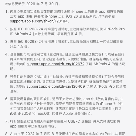
此信息更新于 2026 年 7 月 30 日。
内置心率监测功能适合在体能训练时通过 iPhone 上的健身 app 和兼容的第
三方 app 使用，并要求 iPhone 运行 iOS 26 及更新系统。详情请参阅
support.apple.com/zh-cn/123184
。
按照 IEC 60268-24 标准进行测试时，主动降噪效果相较初代 AirPods Pro
和 AirPods 4 (支持主动降噪) 最高提升至 4 倍。
按照 IEC 60268-24 标准进行测试时，主动降噪效果相较上一代机型最高提
升至 1.5 倍。
设备性能与噪音控制功能 (主动降噪、自适应音频和通透模式等) 可能会受到碎
屑或耳垢堆积的影响。请定期清洁设备，以便维护性能，确保所有功能可正常使
用。请参阅
support.apple.com/zh-cn/102672
了解 AirPods 4 的清洁说
明。
设备性能与噪声控制功能 (主动降噪、自适应音频和通透模式等) 可能会受到碎
屑或耳垢堆积的影响。请定期清洁设备，以便维护性能，确保所有功能可正常使
用。请参阅
support.apple.com/zh-cn/120409
了解 AirPods Pro 的清洁
说明。
需要使用兼容的硬件和软件。适用于支持此功能的 app 中播放的兼容内容。并
非所有内容都支持杜比全景声。需要使用配备原深感摄像头的 iPhone 为个性
化空间音频创建个人轮廓档案，该信息将在运行最新版本操作系统软件 (包括
iOS、iPadOS 和 macOS) 的各种 Apple 设备间同步。
聆听超低延迟音频和无损音频需要使用 USB-C 连接线，并从支持该功能的
app 和服务中获取兼容的内容。
Apple 于 2024 年 7 月和 8 月使用试生产的配备充电盒的 AirPods 4，搭配