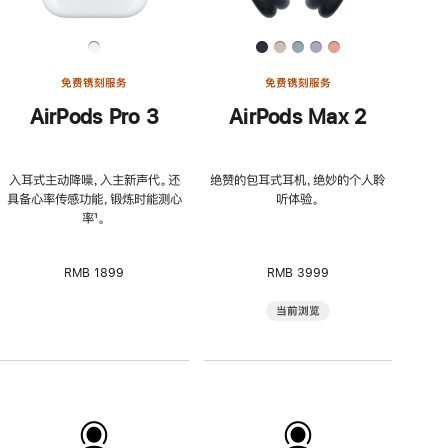
免费镌刻服务
免费镌刻服务
AirPods Pro 3
AirPods Max 2
入耳式主动降噪，入主新声代。还
绝赞的包耳式耳机，绝妙的个人聆
具备心率传感功能，锻炼时能测心
听体验。
率
脚
¹。
注
RMB 1899
RMB 3999
当前浏览