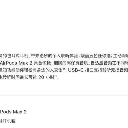
赞的包耳式耳机，带来绝妙的个人聆听体验；靓丽五色任你选；主动降噪再
 AirPods Max 2 具备惊艳、细腻的高保真音质。自适应音频在
感知功能助你轻松与身边的人交谈
脚
¹⁹。USB-C 接口支持聆听无损音频
电聆听时间最长可达 20 小时
脚
¹¹。
注
注
rPods Max 2
能耳机套