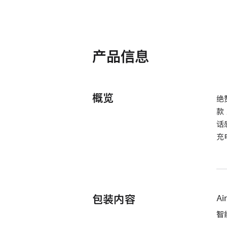
产品信息
概览
绝
款
话
充
包装内容
Ai
智