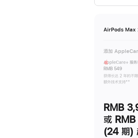
开)
AirPods Max 
添加 AppleCa
AppleCare+ 服
RMB 549
获得长达 2 年的不
额外技术支持
脚
**
注
RMB 3,
或 RMB 
(24 期)