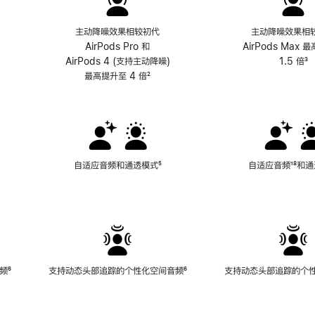
主动降噪效果相较初代
主动降噪效果相
AirPods Pro 和
AirPods Max 
AirPods 4 (支持主动降噪)
1.5 倍
³
最高提升至 4 倍
脚
²
注
自适应音频和通透模式
脚
⁵
自适应音频
脚
¹⁸和
注
注
频
脚
⁶
支持动态头部追踪的个性化空间音频
脚
⁶
支持动态头部追踪的个
注
注