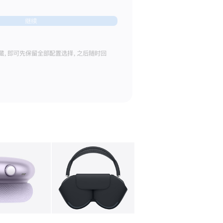
继续
藏，即可先保留全部配置选择，之后随时回
库
图像
4
图库
图像
5