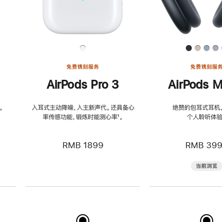
免费镌刻服务
免费镌刻服
AirPods Pro 3
AirPods M
。
入耳式主动降噪，入主新声代。还具备心
绝赞的包耳式耳机
率传感功能，锻炼时能测心率
脚
¹。
个人聆听体验
注
RMB 1899
RMB 39
当前浏览