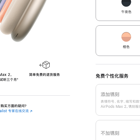
午夜色
橙色
Max 2，
简单免费的退货服务
免费个性化服务
免费试听三个月
‍脚
‍⁺
注
添加镌刻
表情符号、名字、缩写和数
 2 购买方面的疑问？
AirPods Max 2。镌
cialist 专家在线交流
(在
新
窗
口
中
不加镌刻
打