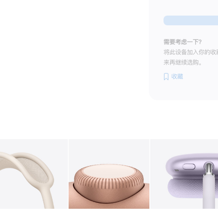
需要考虑一下？
将此设备加入你的收
来再继续选购。
收藏
图库
图像
2
图库
图像
3
图