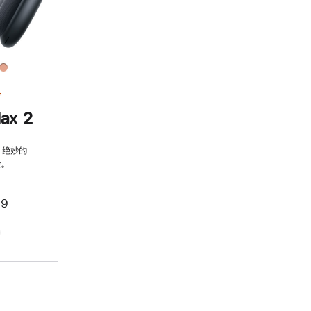
务
ax 2
，绝妙的
。
99