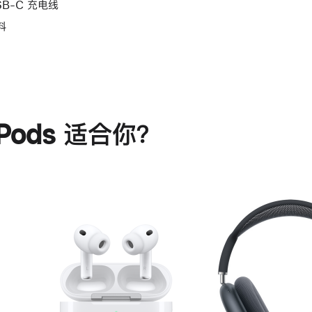
SB-C 充电线
料
rPods 适合你？