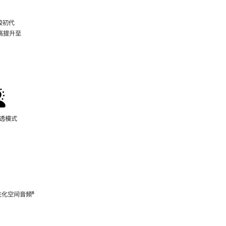
较初代
最高提升至
脚
注
通透模式
性化空间音频
脚
⁶
注