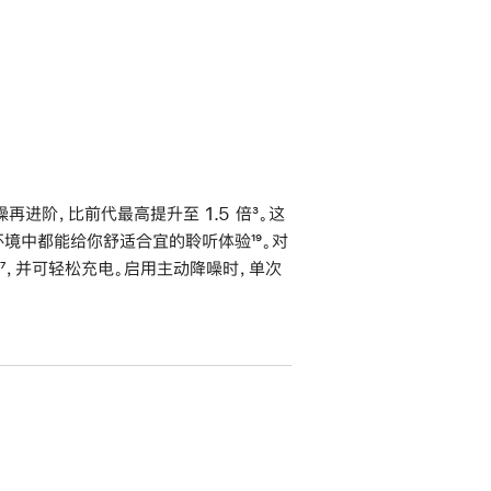
进阶，比前代最高提升至 1.5 倍
脚
³。这
不同环境中都能给你舒适合宜的聆听体验
脚
¹⁹。对
注
脚
⁷，并可轻松充电。启用主动降噪时，单次
注
注