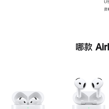
U
资
哪款 Ai