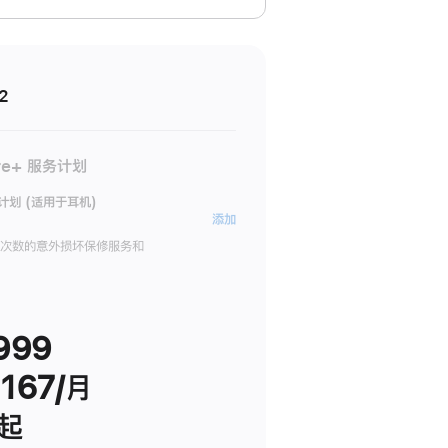
2
re+ 服务计划
务计划 (适用于耳机)
AppleCare+
添加
服
限次数的意外损坏保修服务和
务
计
划
999
(适
用
167/月
于
耳
 起
机)