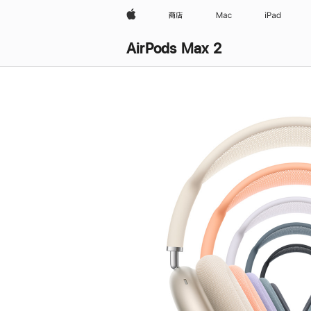
Apple
商店
Mac
iPad
AirPods Max 2
购
买
AirPods Max 2