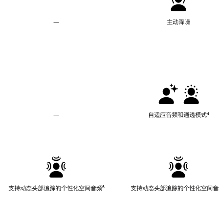
—
不
主动降噪
支
持
主
动
降
噪
—
不
自适应音频和通透模式
脚
⁴
支
注
持
自
适
应
音
频
支持动态头部追踪的个性化空间音频
脚
⁶
支持动态头部追踪的个性化空间音
和
注
通
透