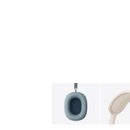
图库
图像
1