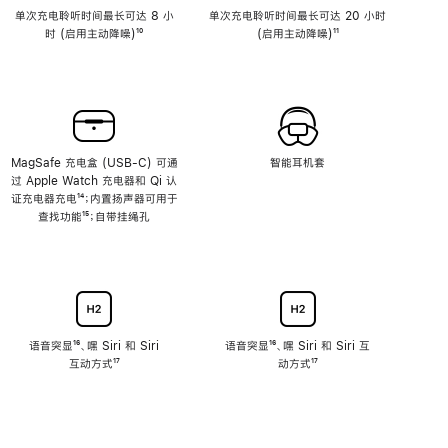
单次充电聆听时间最长可达 8 小
单次充电聆听时间最长可达 20 小时
时 (启用主动降噪)
脚
¹⁰
(启用主动降噪)
脚
¹¹
注
注
MagSafe 充电盒 (USB-C) 可通
智能耳机套
过 Apple Watch 充电器和 Qi 认
证充电器充电
脚
¹⁴；内置扬声器可用于
查找功能
注
脚
¹⁵；自带挂绳孔
注
语音突显
脚
¹⁶、嘿 Siri 和 Siri
语音突显
脚
¹⁶、嘿 Siri 和 Siri 互
互动方式
注
脚
¹⁷
注
动方式
脚
¹⁷
注
注