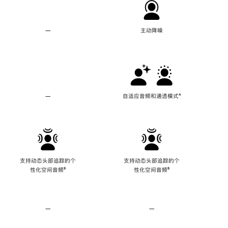
—
不
主动降噪
支
持
主
动
降
噪
—
不
自适应音频和通透模式
脚
⁴
支
注
持
自
适
应
音
频
支持动态头部追踪的个
支持动态头部追踪的个
和
性化空间音频
脚
⁶
性化空间音频
脚
⁶
通
注
注
透
模
式
—
不
—
不
支
支
持
持