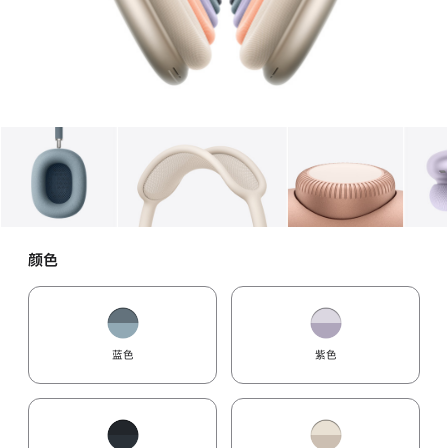
图库
图像
1
图库
图像
2
图库
图像
3
颜色
蓝色
紫色