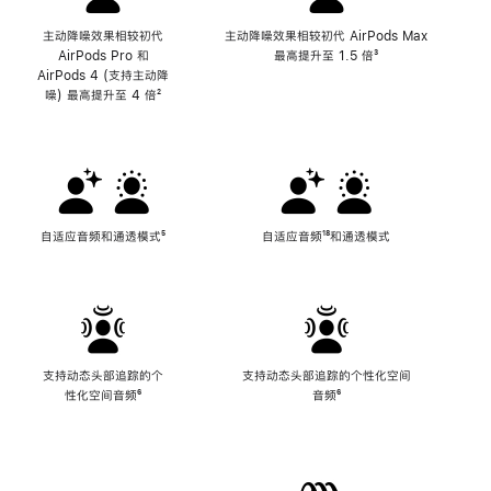
主动降噪效果相较初代
主动降噪效果相较初代 AirPods Max
AirPods Pro 和
最高提升至 1.5 倍
脚
³
AirPods 4 (支持主动降
注
噪) 最高提升至 4 倍
脚
²
注
自适应音频和通透模式
脚
⁵
自适应音频
脚
¹⁸和通透模式
注
注
支持动态头部追踪的个
支持动态头部追踪的个性化空间
性化空间音频
脚
⁶
音频
脚
⁶
注
注