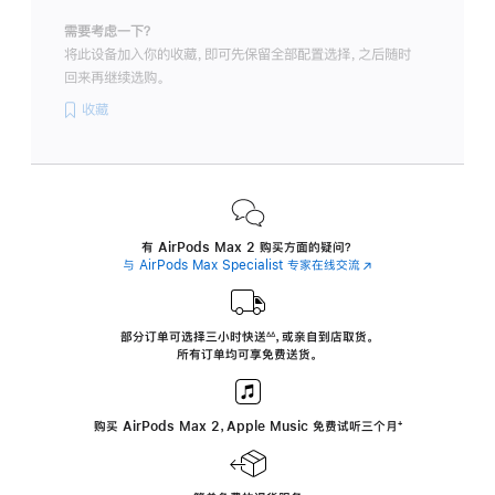
需要考虑一下？
将此设备加入你的收藏，即可先保留全部配置选择，之后随时
回来再继续选购。
收藏
有 AirPods Max 2 购买方面的疑问？
与 AirPods Max Specialist 专家在线交流
(在
新
窗
口
中
部分订单可选择三小时
快送
，
或亲自到店取货。
∆∆
 ${translate.store.a11y.footnote} 
打
所有订单均可享免费送货。
开)
购买 AirPods Max 2，Apple Music 免费试听三个月
‍脚
‍⁺
注