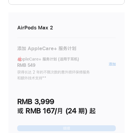
AirPods Max 2
添加 AppleCare+ 服务计划
AppleCare+ 服务计划 (适用于耳机)
AppleC
添加
RMB 549
服
获得长达 2 年的不限次数的意外损坏保修服务
和额外技术支持
脚
**
务
注
计
划
RMB 3,999
(适
用
或 RMB 167/月 (24 期) 起
于
耳
继续
机)