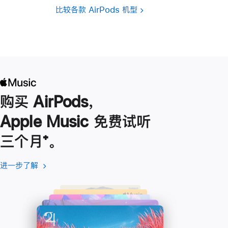
比较各款 AirPods 机型
购买 AirPods，
Apple Music 免费试听
三个月
脚
⁺。
注
进一步了解
进
(在
一
新
步
窗
了
口
解
中