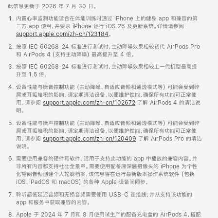
此信息更新于 2026 年 7 月 30 日。
内置心率监测功能适合在体能训练时通过 iPhone 上的健身 app 和兼容的第
三方 app 使用，并要求 iPhone 运行 iOS 26 及更新系统。详情请参阅
support.apple.com/zh-cn/123184
。
按照 IEC 60268-24 标准进行测试时，主动降噪效果相较初代 AirPods Pro
和 AirPods 4 (支持主动降噪) 最高提升至 4 倍。
按照 IEC 60268-24 标准进行测试时，主动降噪效果相较上一代机型最高提
升至 1.5 倍。
设备性能与噪音控制功能 (主动降噪、自适应音频和通透模式等) 可能会受到碎
屑或耳垢堆积的影响。请定期清洁设备，以便维护性能，确保所有功能可正常使
用。请参阅
support.apple.com/zh-cn/102672
了解 AirPods 4 的清洁说
明。
设备性能与噪声控制功能 (主动降噪、自适应音频和通透模式等) 可能会受到碎
屑或耳垢堆积的影响。请定期清洁设备，以便维护性能，确保所有功能可正常使
用。请参阅
support.apple.com/zh-cn/120409
了解 AirPods Pro 的清洁
说明。
需要使用兼容的硬件和软件。适用于支持此功能的 app 中播放的兼容内容。并
非所有内容都支持杜比全景声。需要使用配备原深感摄像头的 iPhone 为个性
化空间音频创建个人轮廓档案，该信息将在运行最新版本操作系统软件 (包括
iOS、iPadOS 和 macOS) 的各种 Apple 设备间同步。
聆听超低延迟音频和无损音频需要使用 USB-C 连接线，并从支持该功能的
app 和服务中获取兼容的内容。
Apple 于 2024 年 7 月和 8 月使用试生产的配备充电盒的 AirPods 4，搭配