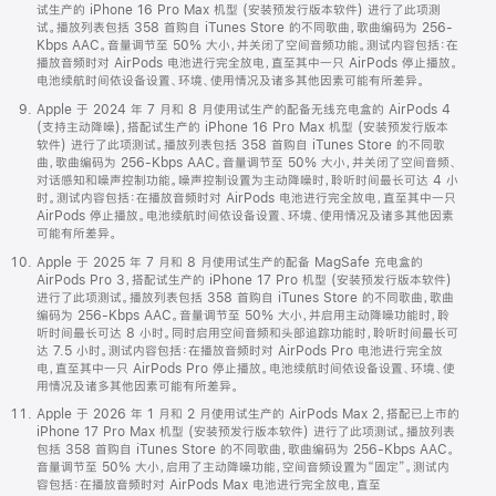
试生产的 iPhone 16 Pro Max 机型 (安装预发行版本软件) 进行了此项测
试。播放列表包括 358 首购自 iTunes Store 的不同歌曲，歌曲编码为 256-
Kbps AAC。音量调节至 50% 大小，并关闭了空间音频功能。测试内容包括：在
播放音频时对 AirPods 电池进行完全放电，直至其中一只 AirPods 停止播放。
电池续航时间依设备设置、环境、使用情况及诸多其他因素可能有所差异。
Apple 于 2024 年 7 月和 8 月使用试生产的配备无线充电盒的 AirPods 4
(支持主动降噪)，搭配试生产的 iPhone 16 Pro Max 机型 (安装预发行版本
软件) 进行了此项测试。播放列表包括 358 首购自 iTunes Store 的不同歌
曲，歌曲编码为 256-Kbps AAC。音量调节至 50% 大小，并关闭了空间音频、
对话感知和噪声控制功能。噪声控制设置为主动降噪时，聆听时间最长可达 4 小
时。测试内容包括：在播放音频时对 AirPods 电池进行完全放电，直至其中一只
AirPods 停止播放。电池续航时间依设备设置、环境、使用情况及诸多其他因素
可能有所差异。
Apple 于 2025 年 7 月和 8 月使用试生产的配备 MagSafe 充电盒的
AirPods Pro 3，搭配试生产的 iPhone 17 Pro 机型 (安装预发行版本软件)
进行了此项测试。播放列表包括 358 首购自 iTunes Store 的不同歌曲，歌曲
编码为 256-Kbps AAC。音量调节至 50% 大小，并启用主动降噪功能时，聆
听时间最长可达 8 小时。同时启用空间音频和头部追踪功能时，聆听时间最长可
达 7.5 小时。测试内容包括：在播放音频时对 AirPods Pro 电池进行完全放
电，直至其中一只 AirPods Pro 停止播放。电池续航时间依设备设置、环境、使
用情况及诸多其他因素可能有所差异。
Apple 于 2026 年 1 月和 2 月使用试生产的 AirPods Max 2，搭配已上市的
iPhone 17 Pro Max 机型 (安装预发行版本软件) 进行了此项测试。播放列表
包括 358 首购自 iTunes Store 的不同歌曲，歌曲编码为 256-Kbps AAC。
音量调节至 50% 大小，启用了主动降噪功能，空间音频设置为“固定”。测试内
容包括：在播放音频时对 AirPods Max 电池进行完全放电，直至