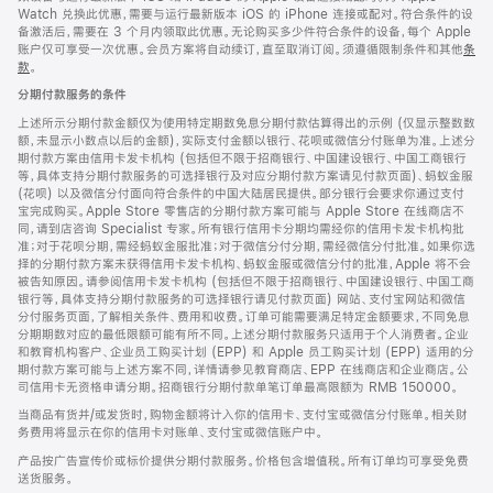
Watch 兑换此优惠，需要与运行最新版本 iOS 的 iPhone 连接或配对。符合条件的设
备激活后，需要在 3 个月内领取此优惠。无论购买多少件符合条件的设备，每个 Apple
账户仅可享受一次优惠。会员方案将自动续订，直至取消订阅。须遵循限制条件和其他
条
款
。
(在
新
分期付款服务的条件
窗
口
上述所示分期付款金额仅为使用特定期数免息分期付款估算得出的示例 (仅显示整数数
中
额，未显示小数点以后的金额)，实际支付金额以银行、花呗或微信分付账单为准。上述分
打
期付款方案由信用卡发卡机构 (包括但不限于招商银行、中国建设银行、中国工商银行
开)
等，具体支持分期付款服务的可选择银行及对应分期付款方案请见付款页面)、蚂蚁金服
(花呗) 以及微信分付面向符合条件的中国大陆居民提供。部分银行会要求你通过支付
宝完成购买。Apple Store 零售店的分期付款方案可能与 Apple Store 在线商店不
同，请到店咨询 Specialist 专家。所有银行信用卡分期均需经你的信用卡发卡机构批
准；对于花呗分期，需经蚂蚁金服批准；对于微信分付分期，需经微信分付批准。如果你选
择的分期付款方案未获得信用卡发卡机构、蚂蚁金服或微信分付的批准，Apple 将不会
被告知原因。请参阅信用卡发卡机构 (包括但不限于招商银行、中国建设银行、中国工商
银行等，具体支持分期付款服务的可选择银行请见付款页面) 网站、支付宝网站和微信
分付服务页面，了解相关条件、费用和收费。订单可能需要满足特定金额要求，不同免息
分期期数对应的最低限额可能有所不同。上述分期付款服务只适用于个人消费者。企业
和教育机构客户、企业员工购买计划 (EPP) 和 Apple 员工购买计划 (EPP) 适用的分
期付款方案可能与上述方案不同，详情请参见教育商店、EPP 在线商店和企业商店。公
司信用卡无资格申请分期。招商银行分期付款单笔订单最高限额为 RMB 150000。
当商品有货并/或发货时，购物金额将计入你的信用卡、支付宝或微信分付账单。相关财
务费用将显示在你的信用卡对账单、支付宝或微信账户中。
产品按广告宣传价或标价提供分期付款服务。价格包含增值税。所有订单均可享受免费
送货服务。