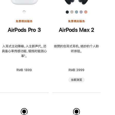
免费镌刻服务
免费镌刻服务
AirPods Pro 3
AirPods Max 2
入耳式主动降噪，入主新声代。还
绝赞的包耳式耳机，绝妙的个人聆
具备心率传感功能，锻炼时能测心
听体验。
率
脚
¹。
注
RMB 1899
RMB 3999
当前浏览