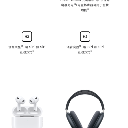
注
Apple Watch 充电器和 Qi 认证充
电器充电
脚
¹³；内置扬声器可用于查找
注
功能
脚
¹⁵
注
语音突显
脚
¹⁶、嘿 Siri 和 Siri
语音突显
脚
¹⁶、嘿 Siri 和 Siri
互动方式
注
脚
¹⁷
互动方式
注
脚
¹⁷
注
注