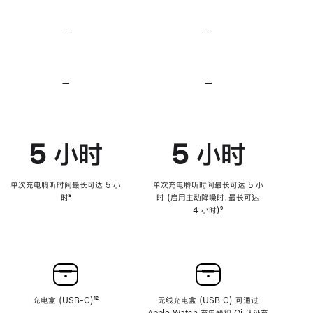
无
无
损
损
—
不
—
不
音
音
支
支
频
频
持
持
心
心
率
率
—
不
—
不
传
传
支
支
感
感
持
持
功
功
降
降
能
能
低
低
5 小时
5 小时
高
高
音
音
量
量
功
功
单次充电聆听时间最长可达 5 小
单次充电聆听时间最长可达 5 小
能
能
时
脚
⁸
时 (启用主动降噪时，最长可达
注
4 小时)
脚
⁹
注
充电盒 (USB-C)
脚
¹²
无线充电盒 (USB‑C) 可通过