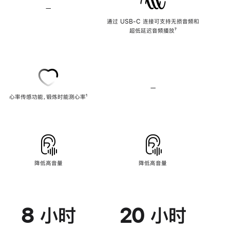
—
不
支
通过 USB-C 连接可支持无损音频和
持
超低延迟音频播放
脚
⁷
无
注
损
音
频
—
不
心率传感功能，锻炼时能测心率
脚
¹
支
注
持
心
率
传
感
功
能
降低高音量
降低高音量
8 小时
20 小时