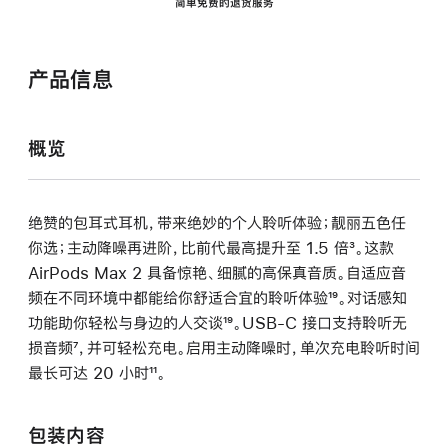
简单免费的退货服务
产品信息
概览
绝赞的包耳式耳机，带来绝妙的个人聆听体验；靓丽五色任
你选；主动降噪再进阶，比前代最高提升至 1.5 倍
脚
³。这款
AirPods Max 2 具备惊艳、细腻的高保真音质。自适应音
注
频在不同环境中都能给你舒适合宜的聆听体验
脚
¹⁹。对话感知
功能助你轻松与身边的人交谈
脚
¹⁹。USB-C 接口支持聆听无
注
损音频
脚
⁷，并可轻松充电。启用主动降噪时，单次充电聆听时间
注
最长可达 20 小时
注
脚
¹¹。
注
包装内容