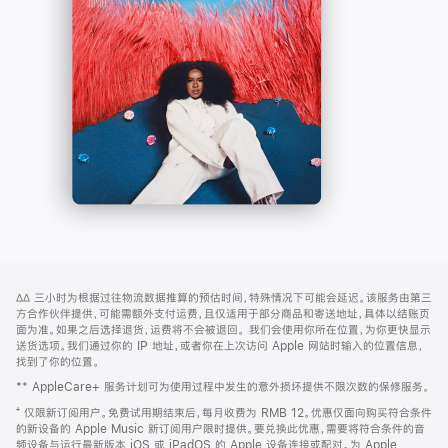
-
打
Apple
开)
Music
网
脚
∆∆
三小时为根据过往物流数据推算的预估时间，特殊情况下可能会延迟。该服务由第三
注
页
方合作伙伴提供，可能需额外支付运费，且仅适用于部分商品和寄送地址，具体以结账页
页
面为准。如果之后选择退货，运费将不会被退回。
我们会使用你所在位置，为你更快显示
送货选项。我们通过你的 IP 地址，或者你在上次访问 Apple 网站时输入的位置信息，
脚
找到了你的位置。
** AppleCare+ 服务计划可为使用过程中发生的意外损坏提供不限次数的保修服务。
⁺ 仅限新订阅用户。免费试用期结束后，每月收费为 RMB 12。优惠仅面向购买符合条件
的新设备的 Apple Music 新订阅用户限时提供。要兑换此优惠，需要将符合条件的音
频设备与运行最新版本 iOS 或 iPadOS 的 Apple 设备连接或配对。为 Apple