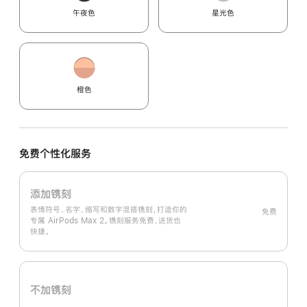
午夜色
星光色
橙色
免费个性化服务
添加镌刻
表情符号、名字、缩写和数字混搭镌刻，打造你的
免费
专属 AirPods Max 2。镌刻服务免费，送货也
快捷。
不加镌刻