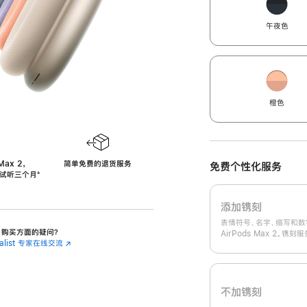
午夜色
橙色
Max 2，
简单免费的退货服务
免费个性化服务
免费试听三个月
‍脚
‍⁺
注
添加镌刻
表情符号、名字、缩写和数
 2 购买方面的疑问？
AirPods Max 2。镌
cialist 专家在线交流
(在
新
窗
口
中
不加镌刻
打