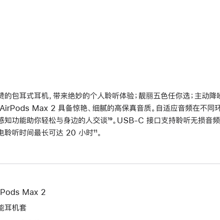
赞的包耳式耳机，带来绝妙的个人聆听体验；靓丽五色任你选；主动降噪再
 AirPods Max 2 具备惊艳、细腻的高保真音质。自适应音频在
感知功能助你轻松与身边的人交谈
脚
¹⁹。USB-C 接口支持聆听无损音频
电聆听时间最长可达 20 小时
脚
¹¹。
注
注
rPods Max 2
能耳机套