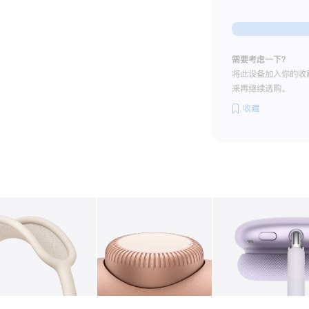
需要考虑一下？
将此设备加入你的收
来再继续选购。
收藏
图库
图像
2
图库
图像
3
图