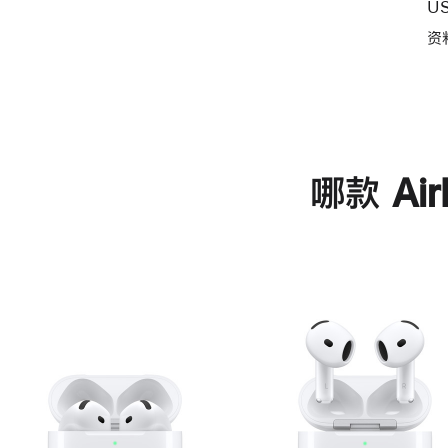
U
资
哪款 Ai