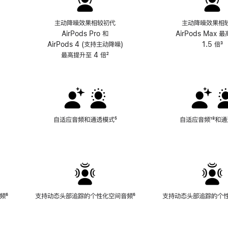
主动降噪效果相较初代
主动降噪效果相
AirPods Pro 和
AirPods Max 
AirPods 4 (支持主动降噪)
1.5 倍
³
最高提升至 4 倍
脚
²
注
自适应音频和通透模式
脚
⁵
自适应音频
脚
¹⁸和
注
注
频
脚
⁶
支持动态头部追踪的个性化空间音频
脚
⁶
支持动态头部追踪的个
注
注