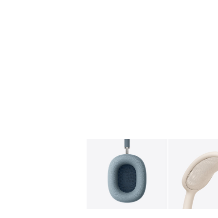
图库
图像
1