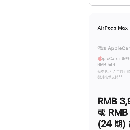
开)
AirPods Max 
添加 AppleCa
AppleCare+ 服
RMB 549
获得长达 2 年的不
额外技术支持
脚
**
注
RMB 3,
或 RMB 
(24 期)