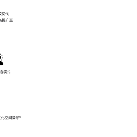
较初代
最高提升至
脚
注
通透模式
性化空间音频
脚
⁶
注