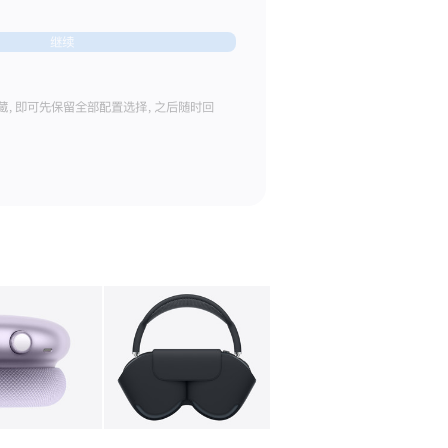
继续
藏，即可先保留全部配置选择，之后随时回
库
图像
4
图库
图像
5