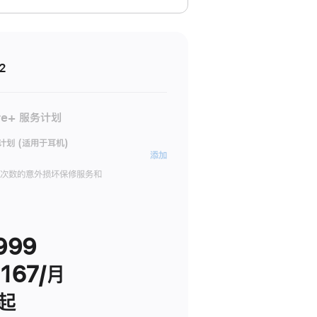
2
re+ 服务计划
务计划 (适用于耳机)
AppleCare+
添加
服
限次数的意外损坏保修服务和
务
计
划
999
(适
用
167/月
于
耳
 起
机)