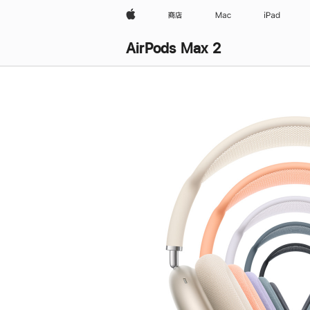
Apple
商店
Mac
iPad
AirPods Max 2
购
买
AirPods Max 2