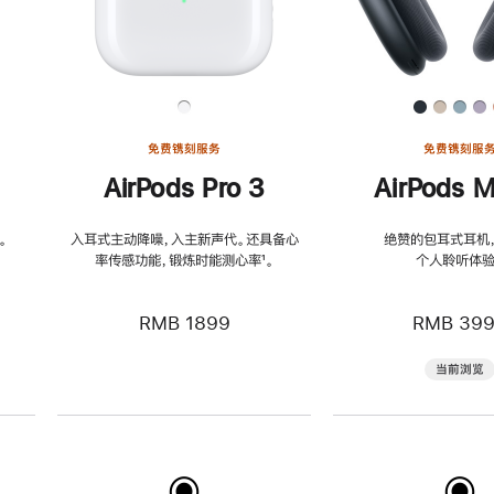
免费镌刻服务
免费镌刻服
AirPods Pro 3
AirPods M
。
入耳式主动降噪，入主新声代。还具备心
绝赞的包耳式耳机
率传感功能，锻炼时能测心率
脚
¹。
个人聆听体验
注
RMB 1899
RMB 39
当前浏览