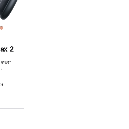
务
ax 2
，绝妙的
。
99