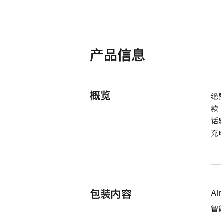
产品信息
概览
绝
款
话
充
包装内容
Ai
智