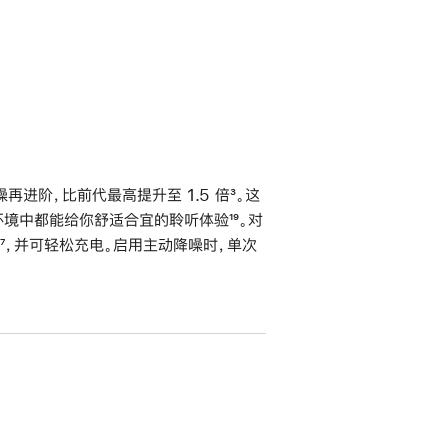
进阶，比前代最高提升至 1.5 倍
脚
³。这
不同环境中都能给你舒适合宜的聆听体验
脚
¹⁹。对
注
脚
⁷，并可轻松充电。启用主动降噪时，单次
注
注