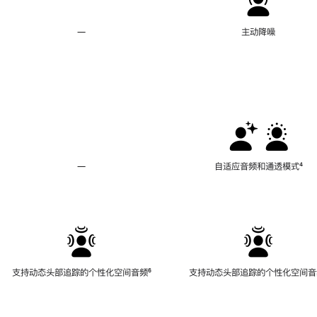
—
不
主动降噪
支
持
主
动
降
噪
—
不
自适应音频和通透模式
脚
⁴
支
注
持
自
适
应
音
频
支持动态头部追踪的个性化空间音频
脚
⁶
支持动态头部追踪的个性化空间音
和
注
通
透