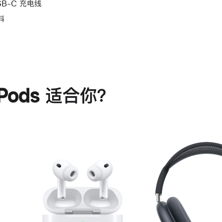
SB-C 充电线
料
rPods 适合你？