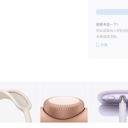
需要考虑一下？
将此设备加入你的收
来再继续选购。
收藏
图库
图像
2
图库
图像
3
图