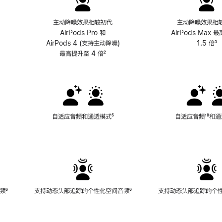
主动降噪效果相较初代
主动降噪效果相
AirPods Pro 和
AirPods Max 
AirPods 4 (支持主动降噪)
1.5 倍
³
最高提升至 4 倍
脚
²
注
自适应音频和通透模式
脚
⁵
自适应音频
脚
¹⁸和
注
注
频
脚
⁶
支持动态头部追踪的个性化空间音频
脚
⁶
支持动态头部追踪的个
注
注