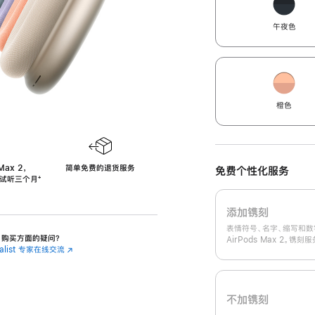
午夜色
橙色
Max 2，
简单免费的退货服务
免费个性化服务
免费试听三个月
‍脚
‍⁺
注
添加镌刻
表情符号、名字、缩写和数
 2 购买方面的疑问？
AirPods Max 2。镌
cialist 专家在线交流
(在
新
窗
口
中
不加镌刻
打