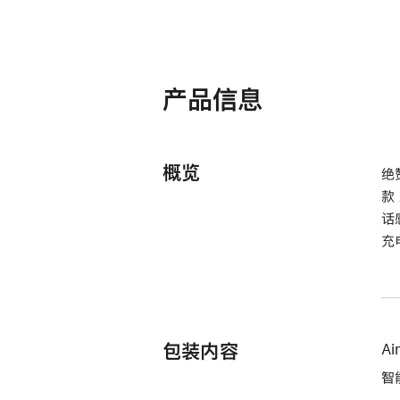
产品信息
概览
绝
款
话
充
包装内容
Ai
智