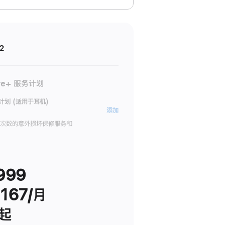
2
re+ 服务计划
务计划 (适用于耳机)
AppleCare+
添加
服
限次数的意外损坏保修服务和
务
计
划
999
(适
用
167/月
于
耳
 起
机)