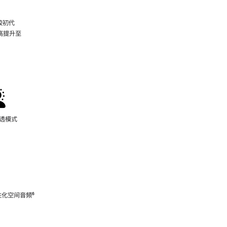
较初代
最高提升至
脚
注
通透模式
性化空间音频
脚
⁶
注