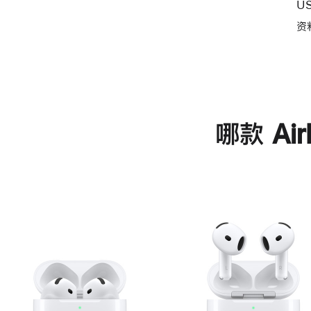
U
资
哪款 Ai