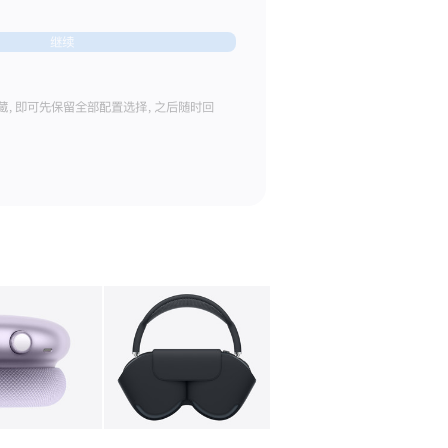
继续
藏，即可先保留全部配置选择，之后随时回
库
图像
4
图库
图像
5