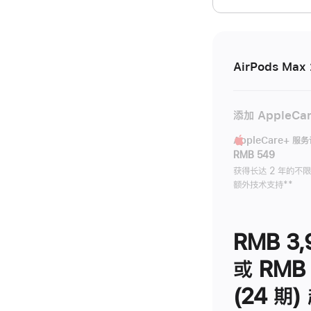
开)
AirPods Max 
添加 AppleCa
AppleCare+ 服
RMB 549
获得长达 2 年的不
额外技术支持
脚
**
注
RMB 3,
或 RMB 
(24 期)