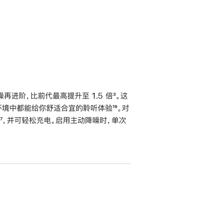
进阶，比前代最高提升至 1.5 倍
脚
³。这
不同环境中都能给你舒适合宜的聆听体验
脚
¹⁹。对
注
脚
⁷，并可轻松充电。启用主动降噪时，单次
注
注