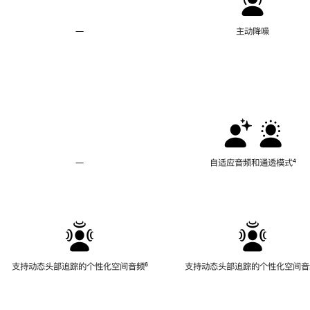
—
不
主动降噪
支
持
主
动
降
噪
—
不
自适应音频和通透模式
脚
⁴
支
注
持
自
适
应
音
频
支持动态头部追踪的个性化空间音频
脚
⁶
支持动态头部追踪的个性化空间音
和
注
通
透