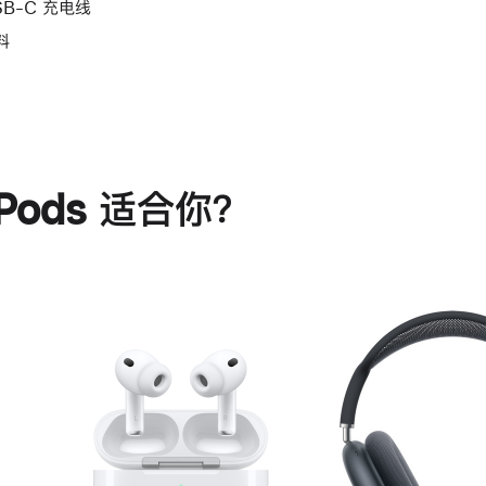
SB-C 充电线
料
rPods 适合你？