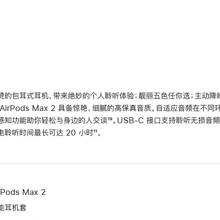
赞的包耳式耳机，带来绝妙的个人聆听体验；靓丽五色任你选；主动降噪再
 AirPods Max 2 具备惊艳、细腻的高保真音质。自适应音频在
感知功能助你轻松与身边的人交谈
脚
¹⁹。USB-C 接口支持聆听无损音频
电聆听时间最长可达 20 小时
脚
¹¹。
注
注
rPods Max 2
能耳机套