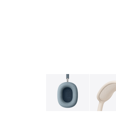
图库
图像
1