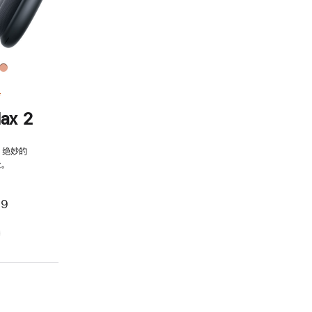
务
ax 2
，绝妙的
。
99