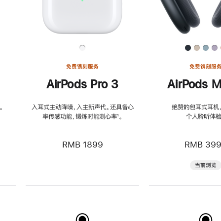
免费镌刻服务
免费镌刻服
AirPods Pro 3
AirPods M
。
入耳式主动降噪，入主新声代。还具备心
绝赞的包耳式耳机
率传感功能，锻炼时能测心率
脚
¹。
个人聆听体验
注
RMB 1899
RMB 39
当前浏览