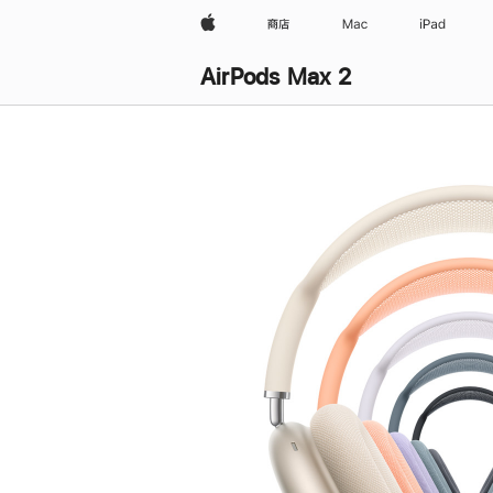
Apple
商店
Mac
iPad
AirPods Max 2
购
买
AirPods Max 2