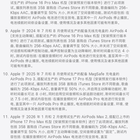
试生产的 iPhone 16 Pro Max 机型 (安装预发行版本软件) 进行了此项测
试。播放列表包括 358 首购自 iTunes Store 的不同歌曲，歌曲编码为 256-
Kbps AAC。音量调节至 50% 大小，并关闭了空间音频功能。测试内容包括：在
播放音频时对 AirPods 电池进行完全放电，直至其中一只 AirPods 停止播放。
电池续航时间依设备设置、环境、使用情况及诸多其他因素可能有所差异。
Apple 于 2024 年 7 月和 8 月使用试生产的配备无线充电盒的 AirPods 4
(支持主动降噪)，搭配试生产的 iPhone 16 Pro Max 机型 (安装预发行版本
软件) 进行了此项测试。播放列表包括 358 首购自 iTunes Store 的不同歌
曲，歌曲编码为 256-Kbps AAC。音量调节至 50% 大小，并关闭了空间音频、
对话感知和噪声控制功能。噪声控制设置为主动降噪时，聆听时间最长可达 4 小
时。测试内容包括：在播放音频时对 AirPods 电池进行完全放电，直至其中一只
AirPods 停止播放。电池续航时间依设备设置、环境、使用情况及诸多其他因素
可能有所差异。
Apple 于 2025 年 7 月和 8 月使用试生产的配备 MagSafe 充电盒的
AirPods Pro 3，搭配试生产的 iPhone 17 Pro 机型 (安装预发行版本软件)
进行了此项测试。播放列表包括 358 首购自 iTunes Store 的不同歌曲，歌曲
编码为 256-Kbps AAC。音量调节至 50% 大小，并启用主动降噪功能时，聆
听时间最长可达 8 小时。同时启用空间音频和头部追踪功能时，聆听时间最长可
达 7.5 小时。测试内容包括：在播放音频时对 AirPods Pro 电池进行完全放
电，直至其中一只 AirPods Pro 停止播放。电池续航时间依设备设置、环境、使
用情况及诸多其他因素可能有所差异。
Apple 于 2026 年 1 月和 2 月使用试生产的 AirPods Max 2，搭配已上市的
iPhone 17 Pro Max 机型 (安装预发行版本软件) 进行了此项测试。播放列表
包括 358 首购自 iTunes Store 的不同歌曲，歌曲编码为 256-Kbps AAC。
音量调节至 50% 大小，启用了主动降噪功能，空间音频设置为“固定”。测试内
容包括：在播放音频时对 AirPods Max 电池进行完全放电，直至