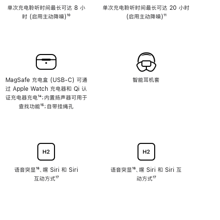
单次充电聆听时间最长可达 8 小
单次充电聆听时间最长可达 20 小时
时 (启用主动降噪)
脚
¹⁰
(启用主动降噪)
脚
¹¹
注
注
MagSafe 充电盒 (USB-C) 可通
智能耳机套
过 Apple Watch 充电器和 Qi 认
证充电器充电
脚
¹⁴；内置扬声器可用于
查找功能
注
脚
¹⁵；自带挂绳孔
注
语音突显
脚
¹⁶、嘿 Siri 和 Siri
语音突显
脚
¹⁶、嘿 Siri 和 Siri 互
互动方式
注
脚
¹⁷
注
动方式
脚
¹⁷
注
注