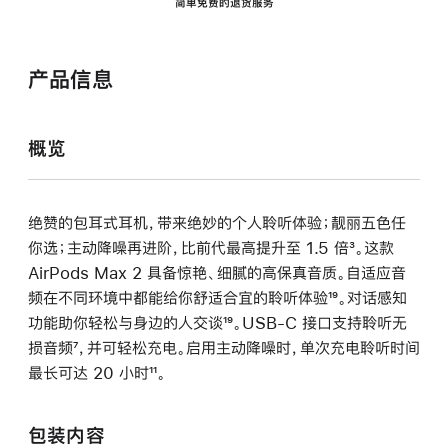
简单免费的退货服务
产品信息
概览
绝赞的包耳式耳机，带来绝妙的个人聆听体验；靓丽五色任
你选；主动降噪再进阶，比前代最高提升至 1.5 倍
脚
³。这款
AirPods Max 2 具备惊艳、细腻的高保真音质。自适应音
注
频在不同环境中都能给你舒适合宜的聆听体验
脚
¹⁹。对话感知
功能助你轻松与身边的人交谈
脚
¹⁹。USB-C 接口支持聆听无
注
损音频
脚
⁷，并可轻松充电。启用主动降噪时，单次充电聆听时间
注
最长可达 20 小时
注
脚
¹¹。
注
包装内容