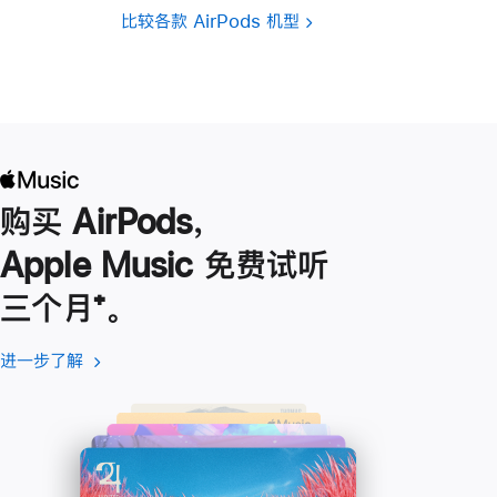
比较各款 AirPods 机型
购买 AirPods，
Apple Music 免费试听
三个月
脚
⁺。
注
进一步了解
进
(在
一
新
步
窗
了
口
解
中