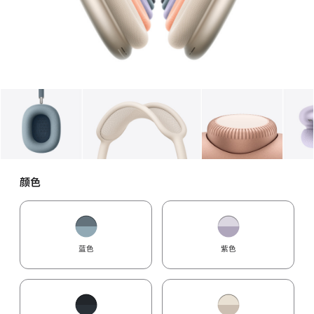
图库
图像
1
图库
图像
2
图库
图像
3
颜色
蓝色
紫色