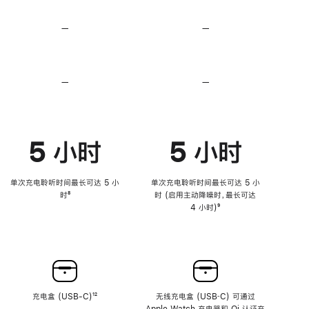
无
无
损
损
—
不
—
不
音
音
支
支
频
频
持
持
心
心
率
率
—
不
—
不
传
传
支
支
感
感
持
持
功
功
降
降
能
能
低
低
5 小时
5 小时
高
高
音
音
量
量
功
功
单次充电聆听时间最长可达 5 小
单次充电聆听时间最长可达 5 小
能
能
时
脚
⁸
时 (启用主动降噪时，最长可达
注
4 小时)
脚
⁹
注
充电盒 (USB-C)
脚
¹²
无线充电盒 (USB‑C) 可通过