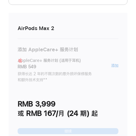
AirPods Max 2
添加 AppleCare+ 服务计划
AppleCare+ 服务计划 (适用于耳机)
AppleC
添加
RMB 549
服
获得长达 2 年的不限次数的意外损坏保修服务
和额外技术支持
脚
**
务
注
计
划
RMB 3,999
(适
用
或 RMB 167/月 (24 期) 起
于
耳
继续
机)