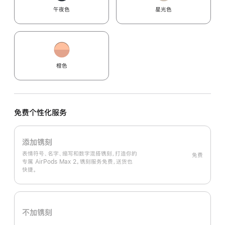
午夜色
星光色
橙色
免费个性化服务
添加镌刻
表情符号、名字、缩写和数字混搭镌刻，打造你的
免费
专属 AirPods Max 2。镌刻服务免费，送货也
快捷。
不加镌刻