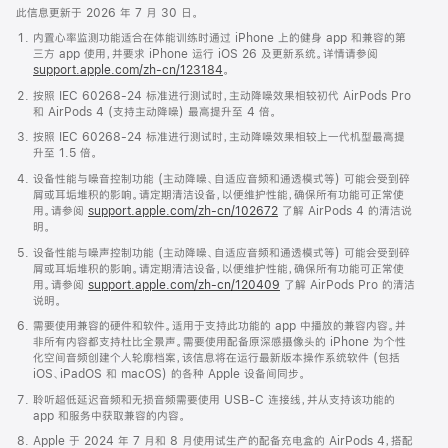
此信息更新于 2026 年 7 月 30 日。
内置心率监测功能适合在体能训练时通过 iPhone 上的健身 app 和兼容的第
三方 app 使用，并要求 iPhone 运行 iOS 26 及更新系统。详情请参阅
support.apple.com/zh-cn/123184
。
按照 IEC 60268-24 标准进行测试时，主动降噪效果相较初代 AirPods Pro
和 AirPods 4 (支持主动降噪) 最高提升至 4 倍。
按照 IEC 60268-24 标准进行测试时，主动降噪效果相较上一代机型最高提
升至 1.5 倍。
设备性能与噪音控制功能 (主动降噪、自适应音频和通透模式等) 可能会受到碎
屑或耳垢堆积的影响。请定期清洁设备，以便维护性能，确保所有功能可正常使
用。请参阅
support.apple.com/zh-cn/102672
了解 AirPods 4 的清洁说
明。
设备性能与噪声控制功能 (主动降噪、自适应音频和通透模式等) 可能会受到碎
屑或耳垢堆积的影响。请定期清洁设备，以便维护性能，确保所有功能可正常使
用。请参阅
support.apple.com/zh-cn/120409
了解 AirPods Pro 的清洁
说明。
需要使用兼容的硬件和软件。适用于支持此功能的 app 中播放的兼容内容。并
非所有内容都支持杜比全景声。需要使用配备原深感摄像头的 iPhone 为个性
化空间音频创建个人轮廓档案，该信息将在运行最新版本操作系统软件 (包括
iOS、iPadOS 和 macOS) 的各种 Apple 设备间同步。
聆听超低延迟音频和无损音频需要使用 USB-C 连接线，并从支持该功能的
app 和服务中获取兼容的内容。
Apple 于 2024 年 7 月和 8 月使用试生产的配备充电盒的 AirPods 4，搭配