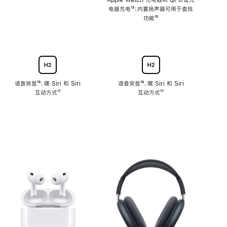
注
Apple Watch 充电器和 Qi 认证充
电器充电
脚
¹³；内置扬声器可用于查找
注
功能
脚
¹⁵
注
语音突显
脚
¹⁶、嘿 Siri 和 Siri
语音突显
脚
¹⁶、嘿 Siri 和 Siri
互动方式
注
脚
¹⁷
互动方式
注
脚
¹⁷
注
注