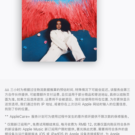
-
打
Apple
开)
Music
网
脚
∆∆
三小时为根据过往物流数据推算的预估时间，特殊情况下可能会延迟。该服务由第三
注
页
方合作伙伴提供，可能需额外支付运费，且仅适用于部分商品和寄送地址，具体以结账页
页
面为准。如果之后选择退货，运费将不会被退回。
我们会使用你所在位置，为你更快显示
送货选项。我们通过你的 IP 地址，或者你在上次访问 Apple 网站时输入的位置信息，
脚
找到了你的位置。
** AppleCare+ 服务计划可为使用过程中发生的意外损坏提供不限次数的保修服务。
⁺ 仅限新订阅用户。免费试用期结束后，每月收费为 RMB 12。优惠仅面向购买符合条件
的新设备的 Apple Music 新订阅用户限时提供。要兑换此优惠，需要将符合条件的音
频设备与运行最新版本 iOS 或 iPadOS 的 Apple 设备连接或配对。为 Apple