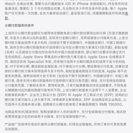
Watch 兑换此优惠，需要与运行最新版本 iOS 的 iPhone 连接或配对。符合条件的设
备激活后，需要在 3 个月内领取此优惠。无论购买多少件符合条件的设备，每个 Apple
账户仅可享受一次优惠。会员方案将自动续订，直至取消订阅。须遵循限制条件和其他
条
款
。
(在
新
分期付款服务的条件
窗
口
上述所示分期付款金额仅为使用特定期数免息分期付款估算得出的示例 (仅显示整数数
中
额，未显示小数点以后的金额)，实际支付金额以银行、花呗或微信分付账单为准。上述分
打
期付款方案由信用卡发卡机构 (包括但不限于招商银行、中国建设银行、中国工商银行
开)
等，具体支持分期付款服务的可选择银行及对应分期付款方案请见付款页面)、蚂蚁金服
(花呗) 以及微信分付面向符合条件的中国大陆居民提供。部分银行会要求你通过支付
宝完成购买。Apple Store 零售店的分期付款方案可能与 Apple Store 在线商店不
同，请到店咨询 Specialist 专家。所有银行信用卡分期均需经你的信用卡发卡机构批
准；对于花呗分期，需经蚂蚁金服批准；对于微信分付分期，需经微信分付批准。如果你选
择的分期付款方案未获得信用卡发卡机构、蚂蚁金服或微信分付的批准，Apple 将不会
被告知原因。请参阅信用卡发卡机构 (包括但不限于招商银行、中国建设银行、中国工商
银行等，具体支持分期付款服务的可选择银行请见付款页面) 网站、支付宝网站和微信
分付服务页面，了解相关条件、费用和收费。订单可能需要满足特定金额要求，不同免息
分期期数对应的最低限额可能有所不同。上述分期付款服务只适用于个人消费者。企业
和教育机构客户、企业员工购买计划 (EPP) 和 Apple 员工购买计划 (EPP) 适用的分
期付款方案可能与上述方案不同，详情请参见教育商店、EPP 在线商店和企业商店。公
司信用卡无资格申请分期。招商银行分期付款单笔订单最高限额为 RMB 150000。
当商品有货并/或发货时，购物金额将计入你的信用卡、支付宝或微信分付账单。相关财
务费用将显示在你的信用卡对账单、支付宝或微信账户中。
产品按广告宣传价或标价提供分期付款服务。价格包含增值税。所有订单均可享受免费
送货服务。