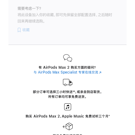
需要考虑一下？
将此设备加入你的收藏，即可先保留全部配置选择，之后随时
回来再继续选购。
收藏
有 AirPods Max 2 购买方面的疑问？
与 AirPods Max Specialist 专家在线交流
(在
新
窗
口
中
部分订单可选择三小时
快送
，
或亲自到店取货。
∆∆
 ${translate.store.a11y.footnote} 
打
所有订单均可享免费送货。
开)
购买 AirPods Max 2，Apple Music 免费试听三个月
‍脚
‍⁺
注