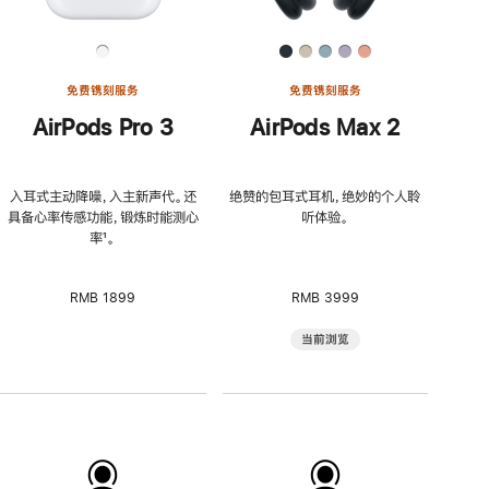
免费镌刻服务
免费镌刻服务
AirPods Pro 3
AirPods Max 2
入耳式主动降噪，入主新声代。还
绝赞的包耳式耳机，绝妙的个人聆
具备心率传感功能，锻炼时能测心
听体验。
率
脚
¹。
注
RMB 1899
RMB 3999
当前浏览