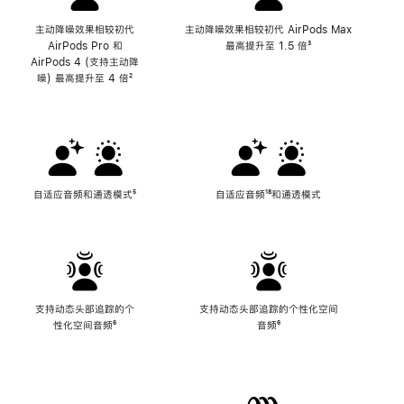
主动降噪效果相较初代
主动降噪效果相较初代 AirPods Max
AirPods Pro 和
最高提升至 1.5 倍
脚
³
AirPods 4 (支持主动降
注
噪) 最高提升至 4 倍
脚
²
注
自适应音频和通透模式
脚
⁵
自适应音频
脚
¹⁸和通透模式
注
注
支持动态头部追踪的个
支持动态头部追踪的个性化空间
性化空间音频
脚
⁶
音频
脚
⁶
注
注