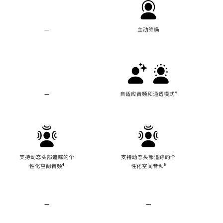
—
不
主动降噪
支
持
主
动
降
噪
—
不
自适应音频和通透模式
脚
⁴
支
注
持
自
适
应
音
频
支持动态头部追踪的个
支持动态头部追踪的个
和
性化空间音频
脚
⁶
性化空间音频
脚
⁶
通
注
注
透
模
式
—
不
—
不
支
支
持
持