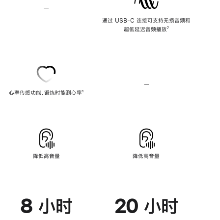
—
不
支
通过 USB-C 连接可支持无损音频和
持
超低延迟音频播放
脚
⁷
无
注
损
音
频
—
不
心率传感功能，锻炼时能测心率
脚
¹
支
注
持
心
率
传
感
功
能
降低高音量
降低高音量
8 小时
20 小时