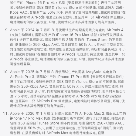
试生产的 iPhone 16 Pro Max 机型 (安装预发行版本软件) 进行了此项测
试。播放列表包括 358 首购自 iTunes Store 的不同歌曲，歌曲编码为 256-
Kbps AAC。音量调节至 50% 大小，并关闭了空间音频功能。测试内容包括：在
播放音频时对 AirPods 电池进行完全放电，直至其中一只 AirPods 停止播放。
电池续航时间依设备设置、环境、使用情况及诸多其他因素可能有所差异。
Apple 于 2024 年 7 月和 8 月使用试生产的配备无线充电盒的 AirPods 4
(支持主动降噪)，搭配试生产的 iPhone 16 Pro Max 机型 (安装预发行版本
软件) 进行了此项测试。播放列表包括 358 首购自 iTunes Store 的不同歌
曲，歌曲编码为 256-Kbps AAC。音量调节至 50% 大小，并关闭了空间音频、
对话感知和噪声控制功能。噪声控制设置为主动降噪时，聆听时间最长可达 4 小
时。测试内容包括：在播放音频时对 AirPods 电池进行完全放电，直至其中一只
AirPods 停止播放。电池续航时间依设备设置、环境、使用情况及诸多其他因素
可能有所差异。
Apple 于 2025 年 7 月和 8 月使用试生产的配备 MagSafe 充电盒的
AirPods Pro 3，搭配试生产的 iPhone 17 Pro 机型 (安装预发行版本软件)
进行了此项测试。播放列表包括 358 首购自 iTunes Store 的不同歌曲，歌曲
编码为 256-Kbps AAC。音量调节至 50% 大小，并启用主动降噪功能时，聆
听时间最长可达 8 小时。同时启用空间音频和头部追踪功能时，聆听时间最长可
达 7.5 小时。测试内容包括：在播放音频时对 AirPods Pro 电池进行完全放
电，直至其中一只 AirPods Pro 停止播放。电池续航时间依设备设置、环境、使
用情况及诸多其他因素可能有所差异。
Apple 于 2026 年 1 月和 2 月使用试生产的 AirPods Max 2，搭配已上市的
iPhone 17 Pro Max 机型 (安装预发行版本软件) 进行了此项测试。播放列表
包括 358 首购自 iTunes Store 的不同歌曲，歌曲编码为 256-Kbps AAC。
音量调节至 50% 大小，启用了主动降噪功能，空间音频设置为“固定”。测试内
容包括：在播放音频时对 AirPods Max 电池进行完全放电，直至