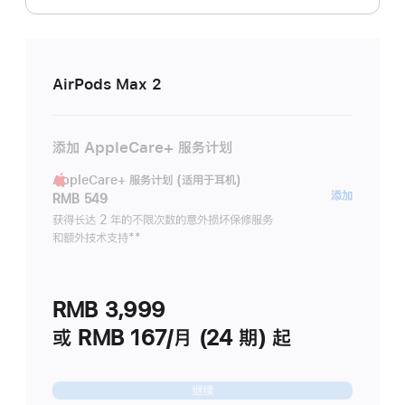
AirPods Max 2
添加 AppleCare+ 服务计划
AppleCare+ 服务计划 (适用于耳机)
AppleC
添加
RMB 549
服
获得长达 2 年的不限次数的意外损坏保修服务
和额外技术支持
脚
**
务
注
计
划
RMB 3,999
(适
用
或 RMB 167/月 (24 期) 起
于
耳
继续
机)