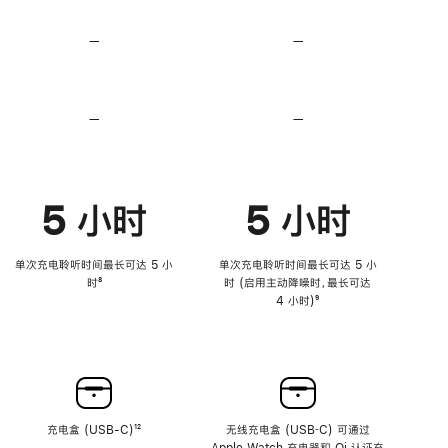
无
无
损
损
—
不
—
不
音
音
支
支
频
频
持
持
心
心
率
率
—
不
—
不
传
传
支
支
感
感
持
持
功
功
降
降
能
能
低
低
5 小时
5 小时
高
高
音
音
量
量
功
功
单次充电聆听时间最长可达 5 小
单次充电聆听时间最长可达 5 小
能
能
时
脚
⁸
时 (启用主动降噪时，最长可达
注
4 小时)
脚
⁹
注
充电盒 (USB-C)
脚
¹²
无线充电盒 (USB‑C) 可通过