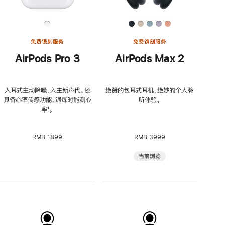
免费镌刻服务
免费镌刻服务
AirPods Pro 3
AirPods Max 2
入耳式主动降噪，入主新声代。还
绝赞的包耳式耳机，绝妙的个人聆
具备心率传感功能，锻炼时能测心
听体验。
率
脚
¹。
注
RMB 1899
RMB 3999
当前浏览