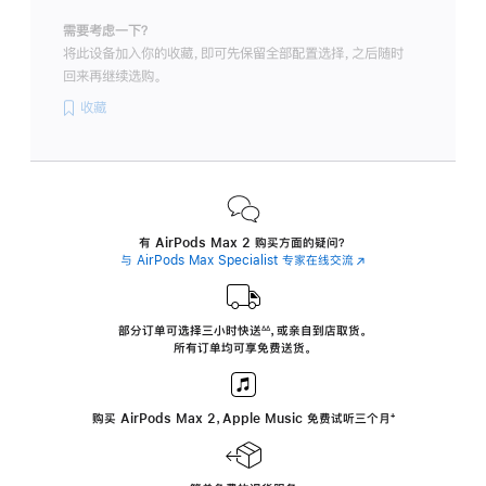
需要考虑一下？
将此设备加入你的收藏，即可先保留全部配置选择，之后随时
回来再继续选购。
收藏
有 AirPods Max 2 购买方面的疑问？
与 AirPods Max Specialist 专家在线交流
(在
新
窗
口
中
部分订单可选择三小时
快送
，
或亲自到店取货。
∆∆
 ${translate.store.a11y.footnote} 
打
所有订单均可享免费送货。
开)
购买 AirPods Max 2，Apple Music 免费试听三个月
‍脚
‍⁺
注