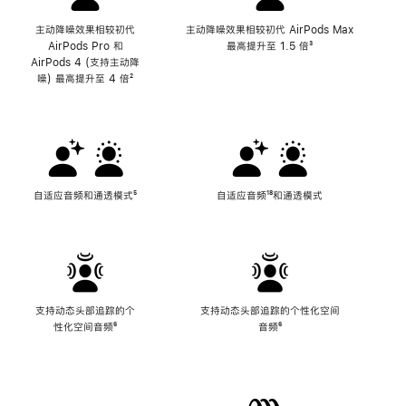
主动降噪效果相较初代
主动降噪效果相较初代 AirPods Max
AirPods Pro 和
最高提升至 1.5 倍
脚
³
AirPods 4 (支持主动降
注
噪) 最高提升至 4 倍
脚
²
注
自适应音频和通透模式
脚
⁵
自适应音频
脚
¹⁸和通透模式
注
注
支持动态头部追踪的个
支持动态头部追踪的个性化空间
性化空间音频
脚
⁶
音频
脚
⁶
注
注