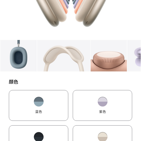
图库
图像
1
图库
图像
2
图库
图像
3
颜色
蓝色
紫色