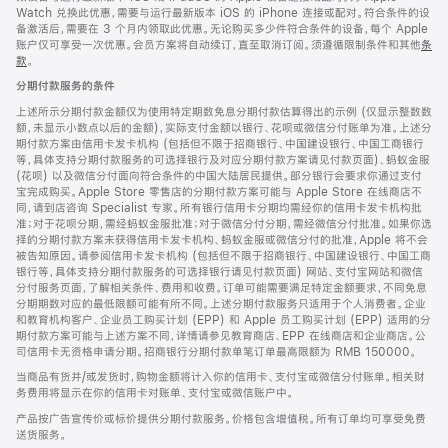
Watch 兑换此优惠，需要与运行最新版本 iOS 的 iPhone 连接或配对。符合条件的设
备激活后，需要在 3 个月内领取此优惠。无论购买多少件符合条件的设备，每个 Apple
账户仅可享受一次优惠。会员方案将自动续订，直至取消订阅。须遵循限制条件和其他
条
款
。
(在
新
分期付款服务的条件
窗
口
上述所示分期付款金额仅为使用特定期数免息分期付款估算得出的示例 (仅显示整数数
中
额，未显示小数点以后的金额)，实际支付金额以银行、花呗或微信分付账单为准。上述分
打
期付款方案由信用卡发卡机构 (包括但不限于招商银行、中国建设银行、中国工商银行
开)
等，具体支持分期付款服务的可选择银行及对应分期付款方案请见付款页面)、蚂蚁金服
(花呗) 以及微信分付面向符合条件的中国大陆居民提供。部分银行会要求你通过支付
宝完成购买。Apple Store 零售店的分期付款方案可能与 Apple Store 在线商店不
同，请到店咨询 Specialist 专家。所有银行信用卡分期均需经你的信用卡发卡机构批
准；对于花呗分期，需经蚂蚁金服批准；对于微信分付分期，需经微信分付批准。如果你选
择的分期付款方案未获得信用卡发卡机构、蚂蚁金服或微信分付的批准，Apple 将不会
被告知原因。请参阅信用卡发卡机构 (包括但不限于招商银行、中国建设银行、中国工商
银行等，具体支持分期付款服务的可选择银行请见付款页面) 网站、支付宝网站和微信
分付服务页面，了解相关条件、费用和收费。订单可能需要满足特定金额要求，不同免息
分期期数对应的最低限额可能有所不同。上述分期付款服务只适用于个人消费者。企业
和教育机构客户、企业员工购买计划 (EPP) 和 Apple 员工购买计划 (EPP) 适用的分
期付款方案可能与上述方案不同，详情请参见教育商店、EPP 在线商店和企业商店。公
司信用卡无资格申请分期。招商银行分期付款单笔订单最高限额为 RMB 150000。
当商品有货并/或发货时，购物金额将计入你的信用卡、支付宝或微信分付账单。相关财
务费用将显示在你的信用卡对账单、支付宝或微信账户中。
产品按广告宣传价或标价提供分期付款服务。价格包含增值税。所有订单均可享受免费
送货服务。