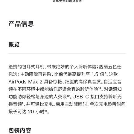
简单免费的退货服务
产品信息
概览
绝赞的包耳式耳机，带来绝妙的个人聆听体验；靓丽五色任
你选；主动降噪再进阶，比前代最高提升至 1.5 倍
脚
³。这款
AirPods Max 2 具备惊艳、细腻的高保真音质。自适应音
注
频在不同环境中都能给你舒适合宜的聆听体验
脚
¹⁹。对话感知
功能助你轻松与身边的人交谈
脚
¹⁹。USB-C 接口支持聆听无
注
损音频
脚
⁷，并可轻松充电。启用主动降噪时，单次充电聆听时间
注
最长可达 20 小时
注
脚
¹¹。
注
包装内容