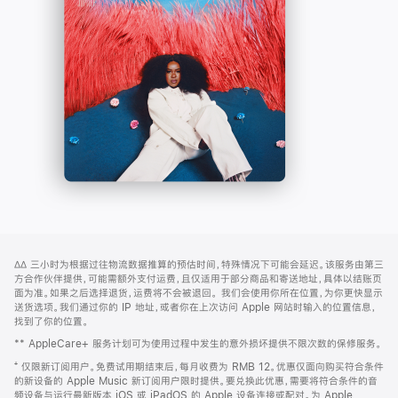
-
打
Apple
开)
Music
网
脚
∆∆
三小时为根据过往物流数据推算的预估时间，特殊情况下可能会延迟。该服务由第三
注
页
方合作伙伴提供，可能需额外支付运费，且仅适用于部分商品和寄送地址，具体以结账页
页
面为准。如果之后选择退货，运费将不会被退回。
我们会使用你所在位置，为你更快显示
送货选项。我们通过你的 IP 地址，或者你在上次访问 Apple 网站时输入的位置信息，
脚
找到了你的位置。
** AppleCare+ 服务计划可为使用过程中发生的意外损坏提供不限次数的保修服务。
⁺ 仅限新订阅用户。免费试用期结束后，每月收费为 RMB 12。优惠仅面向购买符合条件
的新设备的 Apple Music 新订阅用户限时提供。要兑换此优惠，需要将符合条件的音
频设备与运行最新版本 iOS 或 iPadOS 的 Apple 设备连接或配对。为 Apple