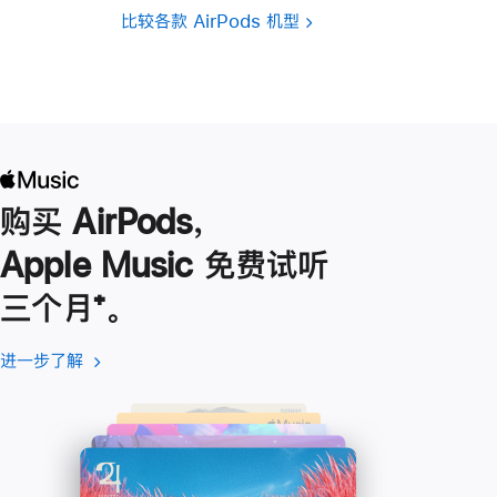
比较各款 AirPods 机型
购买 AirPods，
Apple Music 免费试听
三个月
脚
⁺。
注
进一步了解
进
(在
一
新
步
窗
了
口
解
中