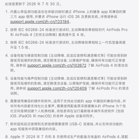
此信息更新于 2026 年 7 月 30 日。
内置心率监测功能适合在体能训练时通过 iPhone 上的健身 app 和兼容的第
三方 app 使用，并要求 iPhone 运行 iOS 26 及更新系统。详情请参阅
support.apple.com/zh-cn/123184
。
按照 IEC 60268-24 标准进行测试时，主动降噪效果相较初代 AirPods Pro
和 AirPods 4 (支持主动降噪) 最高提升至 4 倍。
按照 IEC 60268-24 标准进行测试时，主动降噪效果相较上一代机型最高提
升至 1.5 倍。
设备性能与噪音控制功能 (主动降噪、自适应音频和通透模式等) 可能会受到碎
屑或耳垢堆积的影响。请定期清洁设备，以便维护性能，确保所有功能可正常使
用。请参阅
support.apple.com/zh-cn/102672
了解 AirPods 4 的清洁说
明。
设备性能与噪声控制功能 (主动降噪、自适应音频和通透模式等) 可能会受到碎
屑或耳垢堆积的影响。请定期清洁设备，以便维护性能，确保所有功能可正常使
用。请参阅
support.apple.com/zh-cn/120409
了解 AirPods Pro 的清洁
说明。
需要使用兼容的硬件和软件。适用于支持此功能的 app 中播放的兼容内容。并
非所有内容都支持杜比全景声。需要使用配备原深感摄像头的 iPhone 为个性
化空间音频创建个人轮廓档案，该信息将在运行最新版本操作系统软件 (包括
iOS、iPadOS 和 macOS) 的各种 Apple 设备间同步。
聆听超低延迟音频和无损音频需要使用 USB-C 连接线，并从支持该功能的
app 和服务中获取兼容的内容。
Apple 于 2024 年 7 月和 8 月使用试生产的配备充电盒的 AirPods 4，搭配