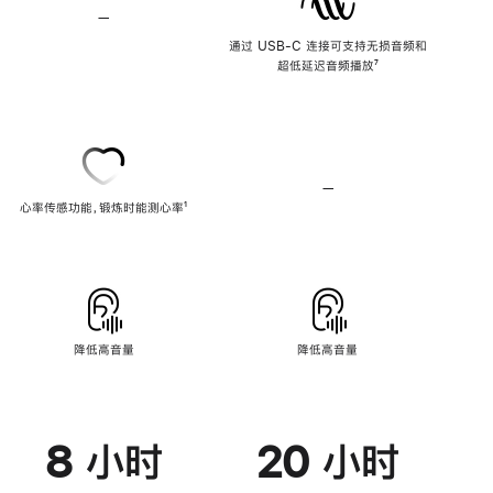
—
不
支
通过 USB-C 连接可支持无损音频和
持
超低延迟音频播放
脚
⁷
无
注
损
音
频
—
不
心率传感功能，锻炼时能测心率
脚
¹
支
注
持
心
率
传
感
功
能
降低高音量
降低高音量
8 小时
20 小时