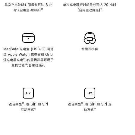
单次充电聆听时间最长可达 8 小
单次充电聆听时间最长可达 20 小时
时 (启用主动降噪)
脚
¹⁰
(启用主动降噪)
脚
¹¹
注
注
MagSafe 充电盒 (USB-C) 可通
智能耳机套
过 Apple Watch 充电器和 Qi 认
证充电器充电
脚
¹⁴；内置扬声器可用于
查找功能
注
脚
¹⁵；自带挂绳孔
注
语音突显
脚
¹⁶、嘿 Siri 和 Siri
语音突显
脚
¹⁶、嘿 Siri 和 Siri 互
互动方式
注
脚
¹⁷
注
动方式
脚
¹⁷
注
注