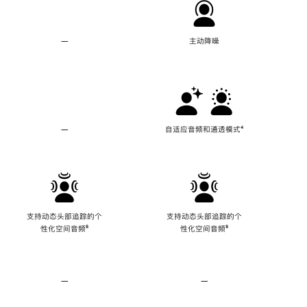
—
不
主动降噪
支
持
主
动
降
噪
—
不
自适应音频和通透模式
脚
⁴
支
注
持
自
适
应
音
频
支持动态头部追踪的个
支持动态头部追踪的个
和
性化空间音频
脚
⁶
性化空间音频
脚
⁶
通
注
注
透
模
式
—
不
—
不
支
支
持
持