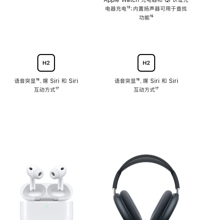
注
Apple Watch 充电器和 Qi 认证充
电器充电
脚
¹³；内置扬声器可用于查找
注
功能
脚
¹⁵
注
语音突显
脚
¹⁶、嘿 Siri 和 Siri
语音突显
脚
¹⁶、嘿 Siri 和 Siri
互动方式
注
脚
¹⁷
互动方式
注
脚
¹⁷
注
注