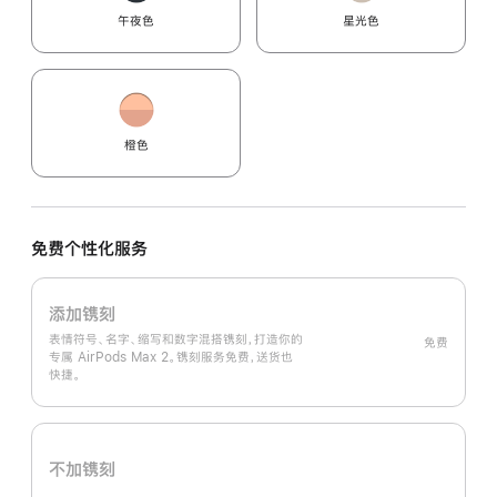
午夜色
星光色
橙色
免费个性化服务
添加镌刻
表情符号、名字、缩写和数字混搭镌刻，打造你的
免费
专属 AirPods Max 2。镌刻服务免费，送货也
快捷。
不加镌刻