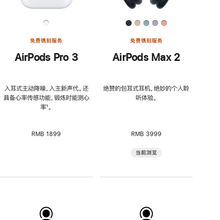
免费镌刻服务
免费镌刻服务
AirPods Pro 3
AirPods Max 2
入耳式主动降噪，入主新声代。还
绝赞的包耳式耳机，绝妙的个人聆
具备心率传感功能，锻炼时能测心
听体验。
率
脚
¹。
注
RMB 1899
RMB 3999
当前浏览