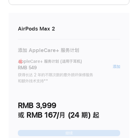
AirPods Max 2
添加 AppleCare+ 服务计划
AppleCare+ 服务计划 (适用于耳机)
AppleC
添加
RMB 549
服
获得长达 2 年的不限次数的意外损坏保修服务
和额外技术支持
脚
**
务
注
计
划
RMB 3,999
(适
用
或 RMB 167/月 (24 期) 起
于
耳
继续
机)