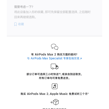
需要考虑一下？
将此设备加入你的收藏，即可先保留全部配置选择，之后随时
回来再继续选购。
收藏
有 AirPods Max 2 购买方面的疑问？
与 AirPods Max Specialist 专家在线交流
(在
新
窗
口
中
部分订单可选择三小时
快送
，
或亲自到店取货。
∆∆
 ${translate.store.a11y.footnote} 
打
所有订单均可享免费送货。
开)
购买 AirPods Max 2，Apple Music 免费试听三个月
‍脚
‍⁺
注