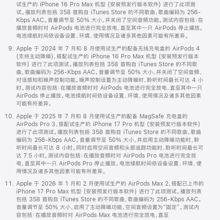
试生产的 iPhone 16 Pro Max 机型 (安装预发行版本软件) 进行了此项测
试。播放列表包括 358 首购自 iTunes Store 的不同歌曲，歌曲编码为 256-
Kbps AAC。音量调节至 50% 大小，并关闭了空间音频功能。测试内容包括：在
播放音频时对 AirPods 电池进行完全放电，直至其中一只 AirPods 停止播放。
电池续航时间依设备设置、环境、使用情况及诸多其他因素可能有所差异。
Apple 于 2024 年 7 月和 8 月使用试生产的配备无线充电盒的 AirPods 4
(支持主动降噪)，搭配试生产的 iPhone 16 Pro Max 机型 (安装预发行版本
软件) 进行了此项测试。播放列表包括 358 首购自 iTunes Store 的不同歌
曲，歌曲编码为 256-Kbps AAC。音量调节至 50% 大小，并关闭了空间音频、
对话感知和噪声控制功能。噪声控制设置为主动降噪时，聆听时间最长可达 4 小
时。测试内容包括：在播放音频时对 AirPods 电池进行完全放电，直至其中一只
AirPods 停止播放。电池续航时间依设备设置、环境、使用情况及诸多其他因素
可能有所差异。
Apple 于 2025 年 7 月和 8 月使用试生产的配备 MagSafe 充电盒的
AirPods Pro 3，搭配试生产的 iPhone 17 Pro 机型 (安装预发行版本软件)
进行了此项测试。播放列表包括 358 首购自 iTunes Store 的不同歌曲，歌曲
编码为 256-Kbps AAC。音量调节至 50% 大小，并启用主动降噪功能时，聆
听时间最长可达 8 小时。同时启用空间音频和头部追踪功能时，聆听时间最长可
达 7.5 小时。测试内容包括：在播放音频时对 AirPods Pro 电池进行完全放
电，直至其中一只 AirPods Pro 停止播放。电池续航时间依设备设置、环境、使
用情况及诸多其他因素可能有所差异。
Apple 于 2026 年 1 月和 2 月使用试生产的 AirPods Max 2，搭配已上市的
iPhone 17 Pro Max 机型 (安装预发行版本软件) 进行了此项测试。播放列表
包括 358 首购自 iTunes Store 的不同歌曲，歌曲编码为 256-Kbps AAC。
音量调节至 50% 大小，启用了主动降噪功能，空间音频设置为“固定”。测试内
容包括：在播放音频时对 AirPods Max 电池进行完全放电，直至