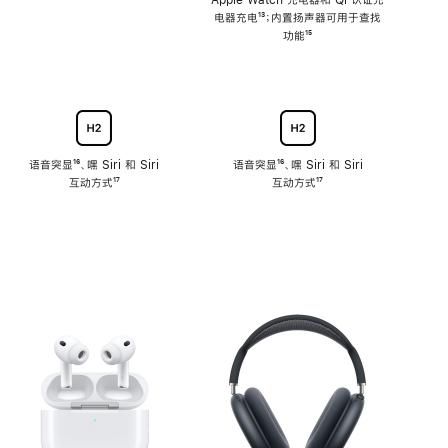
注
Apple Watch 充电器和 Qi 认证充
电器充电
脚
¹³；内置扬声器可用于查找
注
功能
脚
¹⁵
注
语音突显
脚
¹⁶、嘿 Siri 和 Siri
语音突显
脚
¹⁶、嘿 Siri 和 Siri
互动方式
注
脚
¹⁷
互动方式
注
脚
¹⁷
注
注