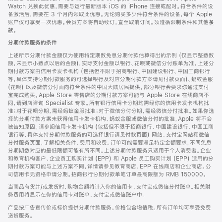
Watch 兑换此优惠，需要与运行最新版本 iOS 的 iPhone 连接或配对。符合条件的设
备激活后，需要在 3 个月内领取此优惠。无论购买多少件符合条件的设备，每个 Apple
账户仅可享受一次优惠。会员方案将自动续订，直至取消订阅。须遵循限制条件和其他
条
款
。
(在
新
分期付款服务的条件
窗
口
上述所示分期付款金额仅为使用特定期数免息分期付款估算得出的示例 (仅显示整数数
中
额，未显示小数点以后的金额)，实际支付金额以银行、花呗或微信分付账单为准。上述分
打
期付款方案由信用卡发卡机构 (包括但不限于招商银行、中国建设银行、中国工商银行
开)
等，具体支持分期付款服务的可选择银行及对应分期付款方案请见付款页面)、蚂蚁金服
(花呗) 以及微信分付面向符合条件的中国大陆居民提供。部分银行会要求你通过支付
宝完成购买。Apple Store 零售店的分期付款方案可能与 Apple Store 在线商店不
同，请到店咨询 Specialist 专家。所有银行信用卡分期均需经你的信用卡发卡机构批
准；对于花呗分期，需经蚂蚁金服批准；对于微信分付分期，需经微信分付批准。如果你选
择的分期付款方案未获得信用卡发卡机构、蚂蚁金服或微信分付的批准，Apple 将不会
被告知原因。请参阅信用卡发卡机构 (包括但不限于招商银行、中国建设银行、中国工商
银行等，具体支持分期付款服务的可选择银行请见付款页面) 网站、支付宝网站和微信
分付服务页面，了解相关条件、费用和收费。订单可能需要满足特定金额要求，不同免息
分期期数对应的最低限额可能有所不同。上述分期付款服务只适用于个人消费者。企业
和教育机构客户、企业员工购买计划 (EPP) 和 Apple 员工购买计划 (EPP) 适用的分
期付款方案可能与上述方案不同，详情请参见教育商店、EPP 在线商店和企业商店。公
司信用卡无资格申请分期。招商银行分期付款单笔订单最高限额为 RMB 150000。
当商品有货并/或发货时，购物金额将计入你的信用卡、支付宝或微信分付账单。相关财
务费用将显示在你的信用卡对账单、支付宝或微信账户中。
产品按广告宣传价或标价提供分期付款服务。价格包含增值税。所有订单均可享受免费
送货服务。