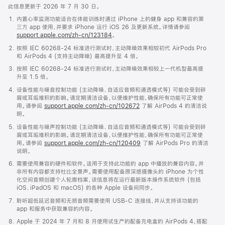
此信息更新于 2026 年 7 月 30 日。
内置心率监测功能适合在体能训练时通过 iPhone 上的健身 app 和兼容的第
三方 app 使用，并要求 iPhone 运行 iOS 26 及更新系统。详情请参阅
support.apple.com/zh-cn/123184
。
按照 IEC 60268-24 标准进行测试时，主动降噪效果相较初代 AirPods Pro
和 AirPods 4 (支持主动降噪) 最高提升至 4 倍。
按照 IEC 60268-24 标准进行测试时，主动降噪效果相较上一代机型最高提
升至 1.5 倍。
设备性能与噪音控制功能 (主动降噪、自适应音频和通透模式等) 可能会受到碎
屑或耳垢堆积的影响。请定期清洁设备，以便维护性能，确保所有功能可正常使
用。请参阅
support.apple.com/zh-cn/102672
了解 AirPods 4 的清洁说
明。
设备性能与噪声控制功能 (主动降噪、自适应音频和通透模式等) 可能会受到碎
屑或耳垢堆积的影响。请定期清洁设备，以便维护性能，确保所有功能可正常使
用。请参阅
support.apple.com/zh-cn/120409
了解 AirPods Pro 的清洁
说明。
需要使用兼容的硬件和软件。适用于支持此功能的 app 中播放的兼容内容。并
非所有内容都支持杜比全景声。需要使用配备原深感摄像头的 iPhone 为个性
化空间音频创建个人轮廓档案，该信息将在运行最新版本操作系统软件 (包括
iOS、iPadOS 和 macOS) 的各种 Apple 设备间同步。
聆听超低延迟音频和无损音频需要使用 USB-C 连接线，并从支持该功能的
app 和服务中获取兼容的内容。
Apple 于 2024 年 7 月和 8 月使用试生产的配备充电盒的 AirPods 4，搭配