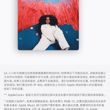
-
打
Apple
开)
Music
网
脚
∆∆
三小时为根据过往物流数据推算的预估时间，特殊情况下可能会延迟。该服务由第三
注
页
方合作伙伴提供，可能需额外支付运费，且仅适用于部分商品和寄送地址，具体以结账页
页
面为准。如果之后选择退货，运费将不会被退回。
我们会使用你所在位置，为你更快显示
送货选项。我们通过你的 IP 地址，或者你在上次访问 Apple 网站时输入的位置信息，
脚
找到了你的位置。
** AppleCare+ 服务计划可为使用过程中发生的意外损坏提供不限次数的保修服务。
⁺ 仅限新订阅用户。免费试用期结束后，每月收费为 RMB 12。优惠仅面向购买符合条件
的新设备的 Apple Music 新订阅用户限时提供。要兑换此优惠，需要将符合条件的音
频设备与运行最新版本 iOS 或 iPadOS 的 Apple 设备连接或配对。为 Apple