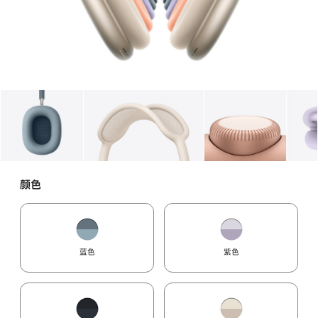
图库
图像
1
图库
图像
2
图库
图像
3
颜色
蓝色
紫色