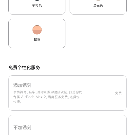
午夜色
星光色
橙色
免费个性化服务
添加镌刻
表情符号、名字、缩写和数字混搭镌刻，打造你的
免费
专属 AirPods Max 2。镌刻服务免费，送货也
快捷。
不加镌刻