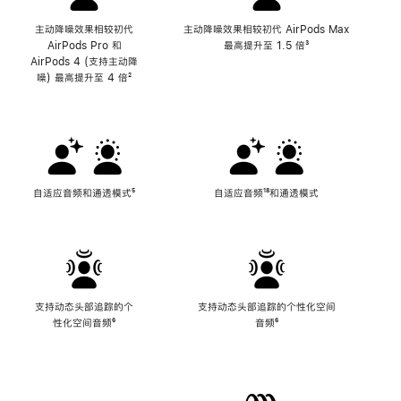
主动降噪效果相较初代
主动降噪效果相较初代 AirPods Max
AirPods Pro 和
最高提升至 1.5 倍
脚
³
AirPods 4 (支持主动降
注
噪) 最高提升至 4 倍
脚
²
注
自适应音频和通透模式
脚
⁵
自适应音频
脚
¹⁸和通透模式
注
注
支持动态头部追踪的个
支持动态头部追踪的个性化空间
性化空间音频
脚
⁶
音频
脚
⁶
注
注