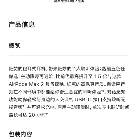
简单免费的退货服务
产品信息
概览
绝赞的包耳式耳机，带来绝妙的个人聆听体验；靓丽五色任
你选；主动降噪再进阶，比前代最高提升至 1.5 倍
脚
³。这款
AirPods Max 2 具备惊艳、细腻的高保真音质。自适应音
注
频在不同环境中都能给你舒适合宜的聆听体验
脚
¹⁹。对话感知
功能助你轻松与身边的人交谈
脚
¹⁹。USB-C 接口支持聆听无
注
损音频
脚
⁷，并可轻松充电。启用主动降噪时，单次充电聆听时间
注
最长可达 20 小时
注
脚
¹¹。
注
包装内容