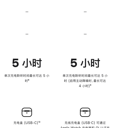
无
无
损
损
—
不
—
不
音
音
支
支
频
频
持
持
心
心
率
率
—
不
—
不
传
传
支
支
感
感
持
持
功
功
降
降
能
能
低
低
5 小时
5 小时
高
高
音
音
量
量
功
功
单次充电聆听时间最长可达 5 小
单次充电聆听时间最长可达 5 小
能
能
时
脚
⁸
时 (启用主动降噪时，最长可达
注
4 小时)
脚
⁹
注
充电盒 (USB-C)
脚
¹²
无线充电盒 (USB‑C) 可通过