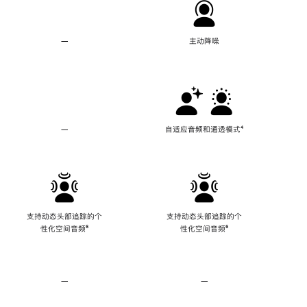
—
不
主动降噪
支
持
主
动
降
噪
—
不
自适应音频和通透模式
脚
⁴
支
注
持
自
适
应
音
频
支持动态头部追踪的个
支持动态头部追踪的个
和
性化空间音频
脚
⁶
性化空间音频
脚
⁶
通
注
注
透
模
式
—
不
—
不
支
支
持
持