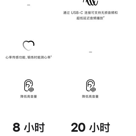
—
不
支
通过 USB-C 连接可支持无损音频和
持
超低延迟音频播放
脚
⁷
无
注
损
音
频
—
不
心率传感功能，锻炼时能测心率
脚
¹
支
注
持
心
率
传
感
功
能
降低高音量
降低高音量
8 小时
20 小时