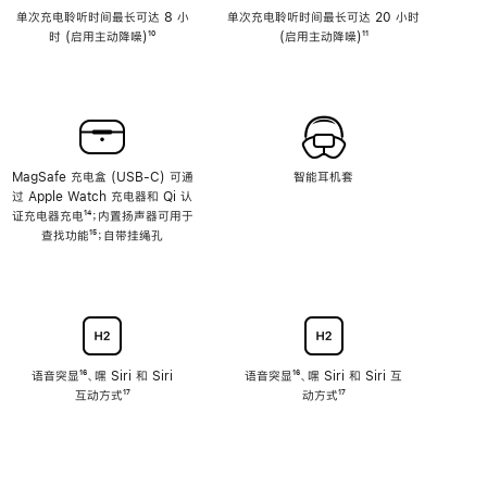
单次充电聆听时间最长可达 8 小
单次充电聆听时间最长可达 20 小时
时 (启用主动降噪)
脚
¹⁰
(启用主动降噪)
脚
¹¹
注
注
MagSafe 充电盒 (USB-C) 可通
智能耳机套
过 Apple Watch 充电器和 Qi 认
证充电器充电
脚
¹⁴；内置扬声器可用于
查找功能
注
脚
¹⁵；自带挂绳孔
注
语音突显
脚
¹⁶、嘿 Siri 和 Siri
语音突显
脚
¹⁶、嘿 Siri 和 Siri 互
互动方式
注
脚
¹⁷
注
动方式
脚
¹⁷
注
注