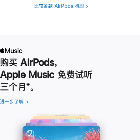
比较各款 AirPods 机型
购买 AirPods，
Apple Music 免费试听
三个月
脚
⁺。
注
进一步了解
进
(在
一
新
步
窗
了
口
解
中