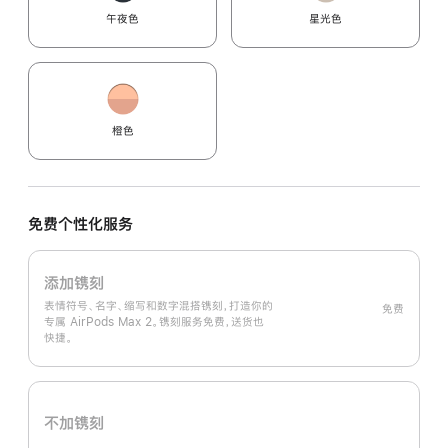
午夜色
星光色
橙色
免费个性化服务
添加镌刻
表情符号、名字、缩写和数字混搭镌刻，打造你的
免费
专属 AirPods Max 2。镌刻服务免费，送货也
快捷。
不加镌刻