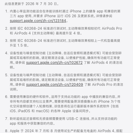
此信息更新于 2026 年 7 月 30 日。
内置心率监测功能适合在体能训练时通过 iPhone 上的健身 app 和兼容的第
三方 app 使用，并要求 iPhone 运行 iOS 26 及更新系统。详情请参阅
support.apple.com/zh-cn/123184
。
按照 IEC 60268-24 标准进行测试时，主动降噪效果相较初代 AirPods Pro
和 AirPods 4 (支持主动降噪) 最高提升至 4 倍。
按照 IEC 60268-24 标准进行测试时，主动降噪效果相较上一代机型最高提
升至 1.5 倍。
设备性能与噪音控制功能 (主动降噪、自适应音频和通透模式等) 可能会受到碎
屑或耳垢堆积的影响。请定期清洁设备，以便维护性能，确保所有功能可正常使
用。请参阅
support.apple.com/zh-cn/102672
了解 AirPods 4 的清洁说
明。
设备性能与噪声控制功能 (主动降噪、自适应音频和通透模式等) 可能会受到碎
屑或耳垢堆积的影响。请定期清洁设备，以便维护性能，确保所有功能可正常使
用。请参阅
support.apple.com/zh-cn/120409
了解 AirPods Pro 的清洁
说明。
需要使用兼容的硬件和软件。适用于支持此功能的 app 中播放的兼容内容。并
非所有内容都支持杜比全景声。需要使用配备原深感摄像头的 iPhone 为个性
化空间音频创建个人轮廓档案，该信息将在运行最新版本操作系统软件 (包括
iOS、iPadOS 和 macOS) 的各种 Apple 设备间同步。
聆听超低延迟音频和无损音频需要使用 USB-C 连接线，并从支持该功能的
app 和服务中获取兼容的内容。
Apple 于 2024 年 7 月和 8 月使用试生产的配备充电盒的 AirPods 4，搭配