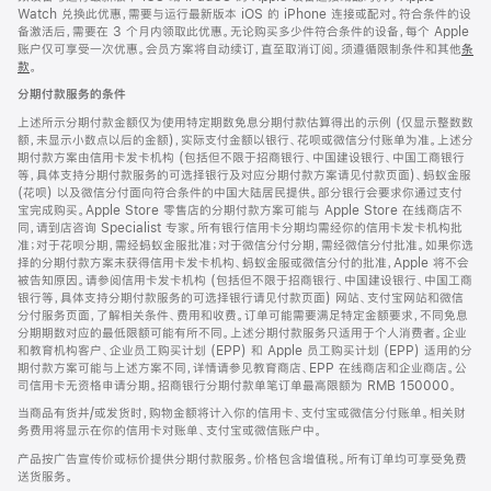
Watch 兑换此优惠，需要与运行最新版本 iOS 的 iPhone 连接或配对。符合条件的设
备激活后，需要在 3 个月内领取此优惠。无论购买多少件符合条件的设备，每个 Apple
账户仅可享受一次优惠。会员方案将自动续订，直至取消订阅。须遵循限制条件和其他
条
款
。
(在
新
分期付款服务的条件
窗
口
上述所示分期付款金额仅为使用特定期数免息分期付款估算得出的示例 (仅显示整数数
中
额，未显示小数点以后的金额)，实际支付金额以银行、花呗或微信分付账单为准。上述分
打
期付款方案由信用卡发卡机构 (包括但不限于招商银行、中国建设银行、中国工商银行
开)
等，具体支持分期付款服务的可选择银行及对应分期付款方案请见付款页面)、蚂蚁金服
(花呗) 以及微信分付面向符合条件的中国大陆居民提供。部分银行会要求你通过支付
宝完成购买。Apple Store 零售店的分期付款方案可能与 Apple Store 在线商店不
同，请到店咨询 Specialist 专家。所有银行信用卡分期均需经你的信用卡发卡机构批
准；对于花呗分期，需经蚂蚁金服批准；对于微信分付分期，需经微信分付批准。如果你选
择的分期付款方案未获得信用卡发卡机构、蚂蚁金服或微信分付的批准，Apple 将不会
被告知原因。请参阅信用卡发卡机构 (包括但不限于招商银行、中国建设银行、中国工商
银行等，具体支持分期付款服务的可选择银行请见付款页面) 网站、支付宝网站和微信
分付服务页面，了解相关条件、费用和收费。订单可能需要满足特定金额要求，不同免息
分期期数对应的最低限额可能有所不同。上述分期付款服务只适用于个人消费者。企业
和教育机构客户、企业员工购买计划 (EPP) 和 Apple 员工购买计划 (EPP) 适用的分
期付款方案可能与上述方案不同，详情请参见教育商店、EPP 在线商店和企业商店。公
司信用卡无资格申请分期。招商银行分期付款单笔订单最高限额为 RMB 150000。
当商品有货并/或发货时，购物金额将计入你的信用卡、支付宝或微信分付账单。相关财
务费用将显示在你的信用卡对账单、支付宝或微信账户中。
产品按广告宣传价或标价提供分期付款服务。价格包含增值税。所有订单均可享受免费
送货服务。