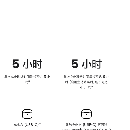
无
无
损
损
—
不
—
不
音
音
支
支
频
频
持
持
心
心
率
率
—
不
—
不
传
传
支
支
感
感
持
持
功
功
降
降
能
能
低
低
5 小时
5 小时
高
高
音
音
量
量
功
功
单次充电聆听时间最长可达 5 小
单次充电聆听时间最长可达 5 小
能
能
时
脚
⁸
时 (启用主动降噪时，最长可达
注
4 小时)
脚
⁹
注
充电盒 (USB-C)
脚
¹²
无线充电盒 (USB‑C) 可通过