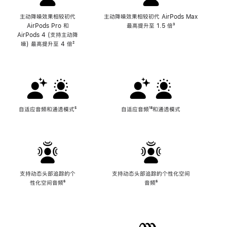
主动降噪效果相较初代
主动降噪效果相较初代 AirPods Max
AirPods Pro 和
最高提升至 1.5 倍
脚
³
AirPods 4 (支持主动降
注
噪) 最高提升至 4 倍
脚
²
注
自适应音频和通透模式
脚
⁵
自适应音频
脚
¹⁸和通透模式
注
注
支持动态头部追踪的个
支持动态头部追踪的个性化空间
性化空间音频
脚
⁶
音频
脚
⁶
注
注