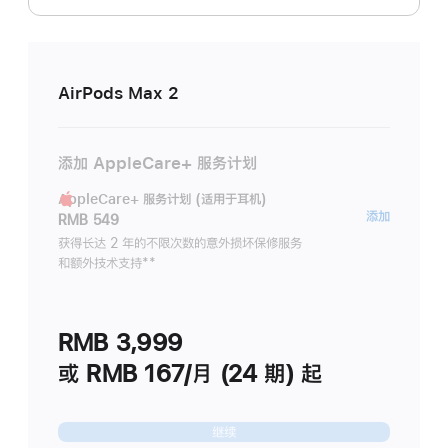
AirPods Max 2
添加 AppleCare+ 服务计划
AppleCare+ 服务计划 (适用于耳机)
AppleC
添加
RMB 549
服
获得长达 2 年的不限次数的意外损坏保修服务
和额外技术支持
脚
**
务
注
计
划
RMB 3,999
(适
用
或 RMB 167/月 (24 期) 起
于
耳
继续
机)