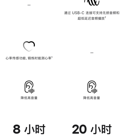
—
不
支
通过 USB-C 连接可支持无损音频和
持
超低延迟音频播放
脚
⁷
无
注
损
音
频
—
不
心率传感功能，锻炼时能测心率
脚
¹
支
注
持
心
率
传
感
功
能
降低高音量
降低高音量
8 小时
20 小时