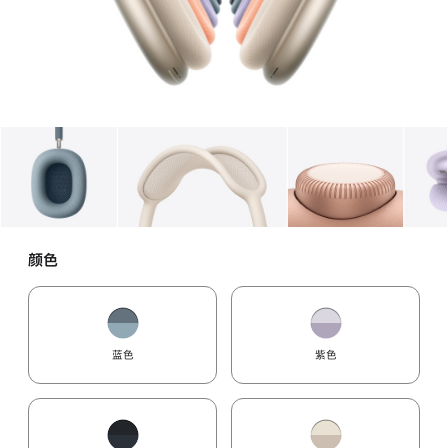
图库
图像
1
图库
图像
2
图库
图像
3
颜色
蓝色
紫色