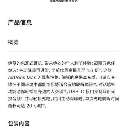
简单免费的退货服务
产品信息
概览
绝赞的包耳式耳机，带来绝妙的个人聆听体验；靓丽五色任
你选；主动降噪再进阶，比前代最高提升至 1.5 倍
脚
³。这款
AirPods Max 2 具备惊艳、细腻的高保真音质。自适应音
注
频在不同环境中都能给你舒适合宜的聆听体验
脚
¹⁹。对话感知
功能助你轻松与身边的人交谈
脚
¹⁹。USB-C 接口支持聆听无
注
损音频
脚
⁷，并可轻松充电。启用主动降噪时，单次充电聆听时间
注
最长可达 20 小时
注
脚
¹¹。
注
包装内容