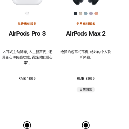
免费镌刻服务
免费镌刻服务
AirPods Pro 3
AirPods Max 2
入耳式主动降噪，入主新声代。还
绝赞的包耳式耳机，绝妙的个人聆
具备心率传感功能，锻炼时能测心
听体验。
率
脚
¹。
注
RMB 1899
RMB 3999
当前浏览