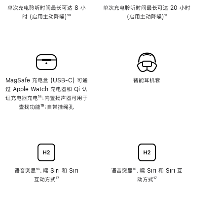
单次充电聆听时间最长可达 8 小
单次充电聆听时间最长可达 20 小时
时 (启用主动降噪)
脚
¹⁰
(启用主动降噪)
脚
¹¹
注
注
MagSafe 充电盒 (USB-C) 可通
智能耳机套
过 Apple Watch 充电器和 Qi 认
证充电器充电
脚
¹⁴；内置扬声器可用于
查找功能
注
脚
¹⁵；自带挂绳孔
注
语音突显
脚
¹⁶、嘿 Siri 和 Siri
语音突显
脚
¹⁶、嘿 Siri 和 Siri 互
互动方式
注
脚
¹⁷
注
动方式
脚
¹⁷
注
注