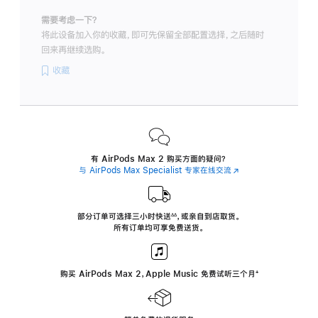
需要考虑一下？
将此设备加入你的收藏，即可先保留全部配置选择，之后随时
回来再继续选购。
收藏
有 AirPods Max 2 购买方面的疑问？
与 AirPods Max Specialist 专家在线交流
(在
新
窗
口
中
部分订单可选择三小时
快送
，
或亲自到店取货。
∆∆
 ${translate.store.a11y.footnote} 
打
所有订单均可享免费送货。
开)
购买 AirPods Max 2，Apple Music 免费试听三个月
‍脚
‍⁺
注