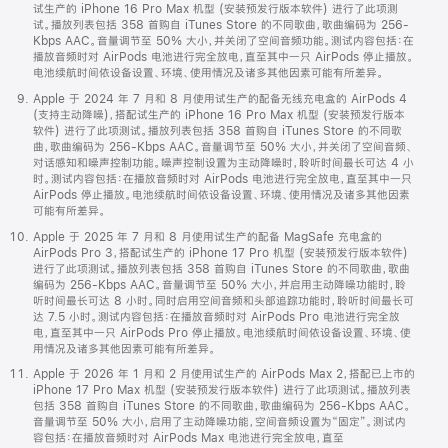
试生产的 iPhone 16 Pro Max 机型 (安装预发行版本软件) 进行了此项测
试。播放列表包括 358 首购自 iTunes Store 的不同歌曲，歌曲编码为 256-
Kbps AAC。音量调节至 50% 大小，并关闭了空间音频功能。测试内容包括：在
播放音频时对 AirPods 电池进行完全放电，直至其中一只 AirPods 停止播放。
电池续航时间依设备设置、环境、使用情况及诸多其他因素可能有所差异。
Apple 于 2024 年 7 月和 8 月使用试生产的配备无线充电盒的 AirPods 4
(支持主动降噪)，搭配试生产的 iPhone 16 Pro Max 机型 (安装预发行版本
软件) 进行了此项测试。播放列表包括 358 首购自 iTunes Store 的不同歌
曲，歌曲编码为 256-Kbps AAC。音量调节至 50% 大小，并关闭了空间音频、
对话感知和噪声控制功能。噪声控制设置为主动降噪时，聆听时间最长可达 4 小
时。测试内容包括：在播放音频时对 AirPods 电池进行完全放电，直至其中一只
AirPods 停止播放。电池续航时间依设备设置、环境、使用情况及诸多其他因素
可能有所差异。
Apple 于 2025 年 7 月和 8 月使用试生产的配备 MagSafe 充电盒的
AirPods Pro 3，搭配试生产的 iPhone 17 Pro 机型 (安装预发行版本软件)
进行了此项测试。播放列表包括 358 首购自 iTunes Store 的不同歌曲，歌曲
编码为 256-Kbps AAC。音量调节至 50% 大小，并启用主动降噪功能时，聆
听时间最长可达 8 小时。同时启用空间音频和头部追踪功能时，聆听时间最长可
达 7.5 小时。测试内容包括：在播放音频时对 AirPods Pro 电池进行完全放
电，直至其中一只 AirPods Pro 停止播放。电池续航时间依设备设置、环境、使
用情况及诸多其他因素可能有所差异。
Apple 于 2026 年 1 月和 2 月使用试生产的 AirPods Max 2，搭配已上市的
iPhone 17 Pro Max 机型 (安装预发行版本软件) 进行了此项测试。播放列表
包括 358 首购自 iTunes Store 的不同歌曲，歌曲编码为 256-Kbps AAC。
音量调节至 50% 大小，启用了主动降噪功能，空间音频设置为“固定”。测试内
容包括：在播放音频时对 AirPods Max 电池进行完全放电，直至