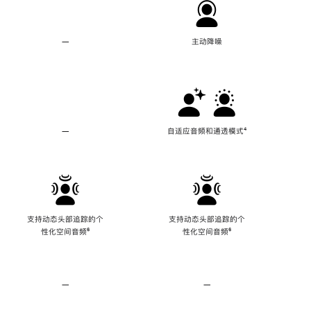
—
不
主动降噪
支
持
主
动
降
噪
—
不
自适应音频和通透模式
脚
⁴
支
注
持
自
适
应
音
频
支持动态头部追踪的个
支持动态头部追踪的个
和
性化空间音频
脚
⁶
性化空间音频
脚
⁶
通
注
注
透
模
式
—
不
—
不
支
支
持
持