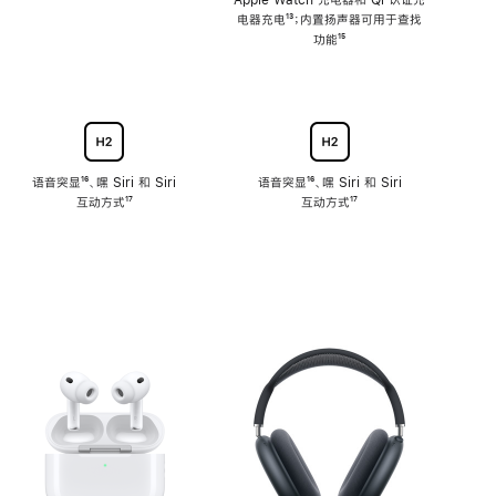
注
Apple Watch 充电器和 Qi 认证充
电器充电
脚
¹³；内置扬声器可用于查找
注
功能
脚
¹⁵
注
语音突显
脚
¹⁶、嘿 Siri 和 Siri
语音突显
脚
¹⁶、嘿 Siri 和 Siri
互动方式
注
脚
¹⁷
互动方式
注
脚
¹⁷
注
注