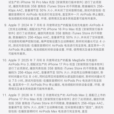
试生产的 iPhone 16 Pro Max 机型 (安装预发行版本软件) 进行了此项测
试。播放列表包括 358 首购自 iTunes Store 的不同歌曲，歌曲编码为 256-
Kbps AAC。音量调节至 50% 大小，并关闭了空间音频功能。测试内容包括：在
播放音频时对 AirPods 电池进行完全放电，直至其中一只 AirPods 停止播放。
电池续航时间依设备设置、环境、使用情况及诸多其他因素可能有所差异。
Apple 于 2024 年 7 月和 8 月使用试生产的配备无线充电盒的 AirPods 4
(支持主动降噪)，搭配试生产的 iPhone 16 Pro Max 机型 (安装预发行版本
软件) 进行了此项测试。播放列表包括 358 首购自 iTunes Store 的不同歌
曲，歌曲编码为 256-Kbps AAC。音量调节至 50% 大小，并关闭了空间音频、
对话感知和噪声控制功能。噪声控制设置为主动降噪时，聆听时间最长可达 4 小
时。测试内容包括：在播放音频时对 AirPods 电池进行完全放电，直至其中一只
AirPods 停止播放。电池续航时间依设备设置、环境、使用情况及诸多其他因素
可能有所差异。
Apple 于 2025 年 7 月和 8 月使用试生产的配备 MagSafe 充电盒的
AirPods Pro 3，搭配试生产的 iPhone 17 Pro 机型 (安装预发行版本软件)
进行了此项测试。播放列表包括 358 首购自 iTunes Store 的不同歌曲，歌曲
编码为 256-Kbps AAC。音量调节至 50% 大小，并启用主动降噪功能时，聆
听时间最长可达 8 小时。同时启用空间音频和头部追踪功能时，聆听时间最长可
达 7.5 小时。测试内容包括：在播放音频时对 AirPods Pro 电池进行完全放
电，直至其中一只 AirPods Pro 停止播放。电池续航时间依设备设置、环境、使
用情况及诸多其他因素可能有所差异。
Apple 于 2026 年 1 月和 2 月使用试生产的 AirPods Max 2，搭配已上市的
iPhone 17 Pro Max 机型 (安装预发行版本软件) 进行了此项测试。播放列表
包括 358 首购自 iTunes Store 的不同歌曲，歌曲编码为 256-Kbps AAC。
音量调节至 50% 大小，启用了主动降噪功能，空间音频设置为“固定”。测试内
容包括：在播放音频时对 AirPods Max 电池进行完全放电，直至