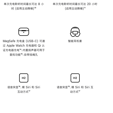
单次充电聆听时间最长可达 8 小
单次充电聆听时间最长可达 20 小时
时 (启用主动降噪)
脚
¹⁰
(启用主动降噪)
脚
¹¹
注
注
MagSafe 充电盒 (USB-C) 可通
智能耳机套
过 Apple Watch 充电器和 Qi 认
证充电器充电
脚
¹⁴；内置扬声器可用于
查找功能
注
脚
¹⁵；自带挂绳孔
注
语音突显
脚
¹⁶、嘿 Siri 和 Siri
语音突显
脚
¹⁶、嘿 Siri 和 Siri 互
互动方式
注
脚
¹⁷
注
动方式
脚
¹⁷
注
注