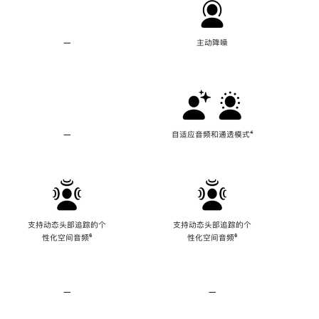
—
不
主动降噪
支
持
主
动
降
噪
—
不
自适应音频和通透模式
脚
⁴
支
注
持
自
适
应
音
频
支持动态头部追踪的个
支持动态头部追踪的个
和
性化空间音频
脚
⁶
性化空间音频
脚
⁶
通
注
注
透
模
式
—
不
—
不
支
支
持
持