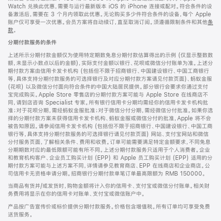
Watch 兑换此优惠，需要与运行最新版本 iOS 的 iPhone 连接或配对。符合条件的设
备激活后，需要在 3 个月内领取此优惠。无论购买多少件符合条件的设备，每个 Apple
账户仅可享受一次优惠。会员方案将自动续订，直至取消订阅。须遵循限制条件和其他
条
款
。
(在
新
分期付款服务的条件
窗
口
上述所示分期付款金额仅为使用特定期数免息分期付款估算得出的示例 (仅显示整数数
中
额，未显示小数点以后的金额)，实际支付金额以银行、花呗或微信分付账单为准。上述分
打
期付款方案由信用卡发卡机构 (包括但不限于招商银行、中国建设银行、中国工商银行
开)
等，具体支持分期付款服务的可选择银行及对应分期付款方案请见付款页面)、蚂蚁金服
(花呗) 以及微信分付面向符合条件的中国大陆居民提供。部分银行会要求你通过支付
宝完成购买。Apple Store 零售店的分期付款方案可能与 Apple Store 在线商店不
同，请到店咨询 Specialist 专家。所有银行信用卡分期均需经你的信用卡发卡机构批
准；对于花呗分期，需经蚂蚁金服批准；对于微信分付分期，需经微信分付批准。如果你选
择的分期付款方案未获得信用卡发卡机构、蚂蚁金服或微信分付的批准，Apple 将不会
被告知原因。请参阅信用卡发卡机构 (包括但不限于招商银行、中国建设银行、中国工商
银行等，具体支持分期付款服务的可选择银行请见付款页面) 网站、支付宝网站和微信
分付服务页面，了解相关条件、费用和收费。订单可能需要满足特定金额要求，不同免息
分期期数对应的最低限额可能有所不同。上述分期付款服务只适用于个人消费者。企业
和教育机构客户、企业员工购买计划 (EPP) 和 Apple 员工购买计划 (EPP) 适用的分
期付款方案可能与上述方案不同，详情请参见教育商店、EPP 在线商店和企业商店。公
司信用卡无资格申请分期。招商银行分期付款单笔订单最高限额为 RMB 150000。
当商品有货并/或发货时，购物金额将计入你的信用卡、支付宝或微信分付账单。相关财
务费用将显示在你的信用卡对账单、支付宝或微信账户中。
产品按广告宣传价或标价提供分期付款服务。价格包含增值税。所有订单均可享受免费
送货服务。