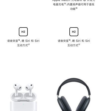
注
Apple Watch 充电器和 Qi 认证充
电器充电
脚
¹³；内置扬声器可用于查找
注
功能
脚
¹⁵
注
语音突显
脚
¹⁶、嘿 Siri 和 Siri
语音突显
脚
¹⁶、嘿 Siri 和 Siri
互动方式
注
脚
¹⁷
互动方式
注
脚
¹⁷
注
注