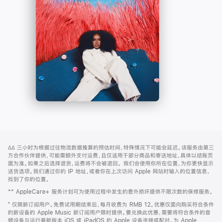
-
打
Apple
开)
Music
网
脚
∆∆
三小时为根据过往物流数据推算的预估时间，特殊情况下可能会延迟。该服务由第三
注
页
方合作伙伴提供，可能需额外支付运费，且仅适用于部分商品和寄送地址，具体以结账页
页
面为准。如果之后选择退货，运费将不会被退回。
我们会使用你所在位置，为你更快显示
送货选项。我们通过你的 IP 地址，或者你在上次访问 Apple 网站时输入的位置信息，
脚
找到了你的位置。
** AppleCare+ 服务计划可为使用过程中发生的意外损坏提供不限次数的保修服务。
⁺ 仅限新订阅用户。免费试用期结束后，每月收费为 RMB 12。优惠仅面向购买符合条件
的新设备的 Apple Music 新订阅用户限时提供。要兑换此优惠，需要将符合条件的音
频设备与运行最新版本 iOS 或 iPadOS 的 Apple 设备连接或配对。为 Apple