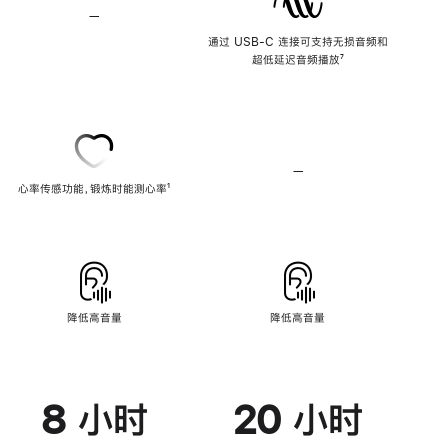
—
不
支
通过 USB-C 连接可支持无损音频和
持
超低延迟音频播放
脚
⁷
无
注
损
音
频
—
不
心率传感功能，锻炼时能测心率
脚
¹
支
注
持
心
率
传
感
功
能
降低高音量
降低高音量
8 小时
20 小时