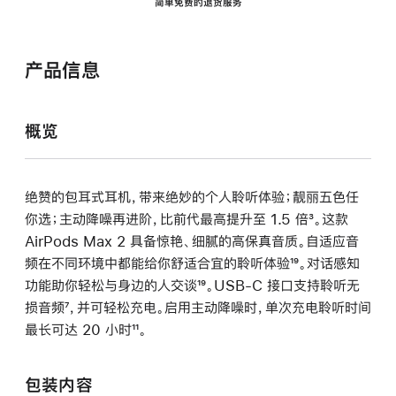
简单免费的退货服务
产品信息
概览
绝赞的包耳式耳机，带来绝妙的个人聆听体验；靓丽五色任
你选；主动降噪再进阶，比前代最高提升至 1.5 倍
脚
³。这款
AirPods Max 2 具备惊艳、细腻的高保真音质。自适应音
注
频在不同环境中都能给你舒适合宜的聆听体验
脚
¹⁹。对话感知
功能助你轻松与身边的人交谈
脚
¹⁹。USB-C 接口支持聆听无
注
损音频
脚
⁷，并可轻松充电。启用主动降噪时，单次充电聆听时间
注
最长可达 20 小时
注
脚
¹¹。
注
包装内容