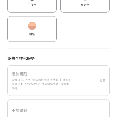
午夜色
星光色
橙色
免费个性化服务
添加镌刻
表情符号、名字、缩写和数字混搭镌刻，打造你的
免费
专属 AirPods Max 2。镌刻服务免费，送货也
快捷。
不加镌刻