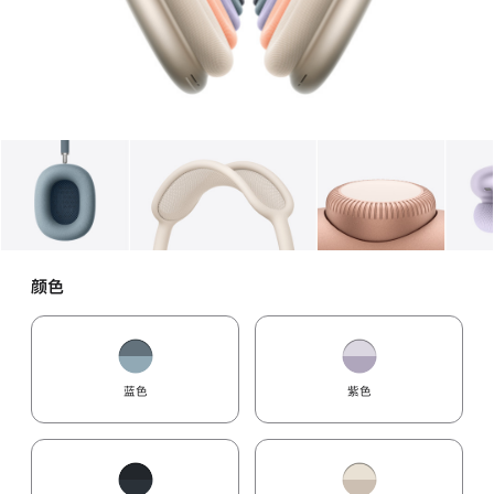
图库
图像
1
图库
图像
2
图库
图像
3
颜色
蓝色
紫色