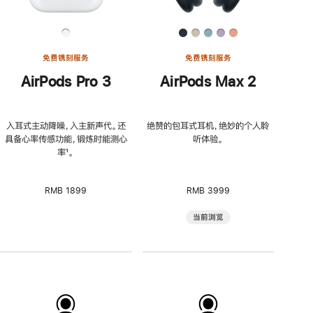
免费镌刻服务
免费镌刻服务
AirPods Pro 3
AirPods Max 2
入耳式主动降噪，入主新声代。还
绝赞的包耳式耳机，绝妙的个人聆
具备心率传感功能，锻炼时能测心
听体验。
率
脚
¹。
注
RMB 1899
RMB 3999
当前浏览