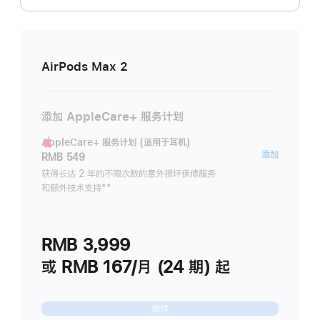
AirPods Max 2
添加 AppleCare+ 服务计划
AppleCare+ 服务计划 (适用于耳机)
AppleC
添加
RMB 549
服
获得长达 2 年的不限次数的意外损坏保修服务
和额外技术支持
脚
**
务
注
计
划
RMB 3,999
(适
用
或 RMB 167/月 (24 期) 起
于
耳
继续
机)