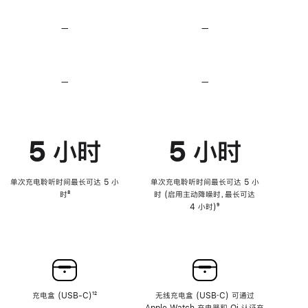
无
无
损
损
—
不
—
不
音
音
支
支
频
频
持
持
心
心
率
率
—
不
—
不
传
传
支
支
感
感
持
持
功
功
降
降
能
能
低
低
5 小时
5 小时
高
高
音
音
量
量
功
功
单次充电聆听时间最长可达 5 小
单次充电聆听时间最长可达 5 小
能
能
时
脚
⁸
时 (启用主动降噪时，最长可达
注
4 小时)
脚
⁹
注
充电盒 (USB-C)
脚
¹²
无线充电盒 (USB‑C) 可通过