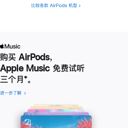
比较各款 AirPods 机型
购买 AirPods，
Apple Music 免费试听
三个月
脚
⁺。
注
进一步了解
进
(在
一
新
步
窗
了
口
解
中