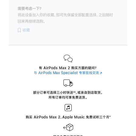
需要考虑一下？
将此设备加入你的收藏，即可先保留全部配置选择，之后随时
回来再继续选购。
收藏
有 AirPods Max 2 购买方面的疑问？
与 AirPods Max Specialist 专家在线交流
(在
新
窗
口
中
部分订单可选择三小时
快送
，
或亲自到店取货。
∆∆
 ${translate.store.a11y.footnote} 
打
所有订单均可享免费送货。
开)
购买 AirPods Max 2，Apple Music 免费试听三个月
‍脚
‍⁺
注