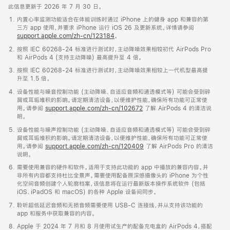
此信息更新于 2026 年 7 月 30 日。
内置心率监测功能适合在体能训练时通过 iPhone 上的健身 app 和兼容的第
三方 app 使用，并要求 iPhone 运行 iOS 26 及更新系统。详情请参阅
support.apple.com/zh-cn/123184
。
按照 IEC 60268-24 标准进行测试时，主动降噪效果相较初代 AirPods Pro
和 AirPods 4 (支持主动降噪) 最高提升至 4 倍。
按照 IEC 60268-24 标准进行测试时，主动降噪效果相较上一代机型最高提
升至 1.5 倍。
设备性能与噪音控制功能 (主动降噪、自适应音频和通透模式等) 可能会受到碎
屑或耳垢堆积的影响。请定期清洁设备，以便维护性能，确保所有功能可正常使
用。请参阅
support.apple.com/zh-cn/102672
了解 AirPods 4 的清洁说
明。
设备性能与噪声控制功能 (主动降噪、自适应音频和通透模式等) 可能会受到碎
屑或耳垢堆积的影响。请定期清洁设备，以便维护性能，确保所有功能可正常使
用。请参阅
support.apple.com/zh-cn/120409
了解 AirPods Pro 的清洁
说明。
需要使用兼容的硬件和软件。适用于支持此功能的 app 中播放的兼容内容。并
非所有内容都支持杜比全景声。需要使用配备原深感摄像头的 iPhone 为个性
化空间音频创建个人轮廓档案，该信息将在运行最新版本操作系统软件 (包括
iOS、iPadOS 和 macOS) 的各种 Apple 设备间同步。
聆听超低延迟音频和无损音频需要使用 USB-C 连接线，并从支持该功能的
app 和服务中获取兼容的内容。
Apple 于 2024 年 7 月和 8 月使用试生产的配备充电盒的 AirPods 4，搭配