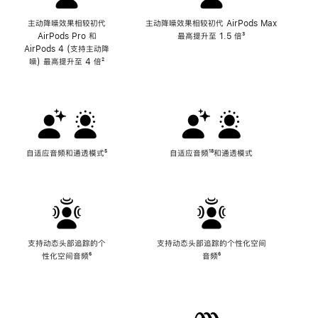
主动降噪效果相较初代
主动降噪效果相较初代 AirPods Max
AirPods Pro 和
最高提升至 1.5 倍
脚
³
AirPods 4 (支持主动降
注
噪) 最高提升至 4 倍
脚
²
注
自适应音频和通透模式
脚
⁵
自适应音频
脚
¹⁸和通透模式
注
注
支持动态头部追踪的个
支持动态头部追踪的个性化空间
性化空间音频
脚
⁶
音频
脚
⁶
注
注