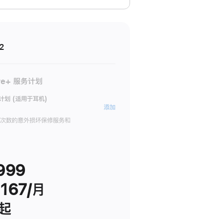
2
re+ 服务计划
务计划 (适用于耳机)
AppleCare+
添加
服
限次数的意外损坏保修服务和
务
计
划
999
(适
用
167/月
于
耳
 起
机)