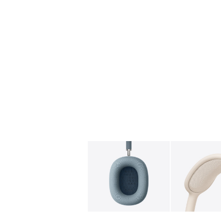
图库
图像
1