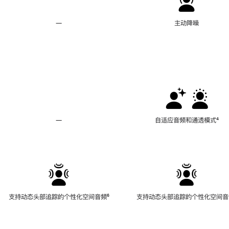
—
不
主动降噪
支
持
主
动
降
噪
—
不
自适应音频和通透模式
脚
⁴
支
注
持
自
适
应
音
频
支持动态头部追踪的个性化空间音频
脚
⁶
支持动态头部追踪的个性化空间音
和
注
通
透