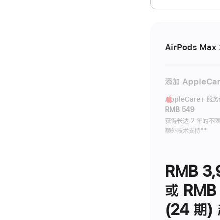
开)
AirPods Max 
添加 AppleCa
AppleCare+ 服
RMB 549
获得长达 2 年的不
额外技术支持
脚
**
注
RMB 3,
或 RMB 
(24 期)