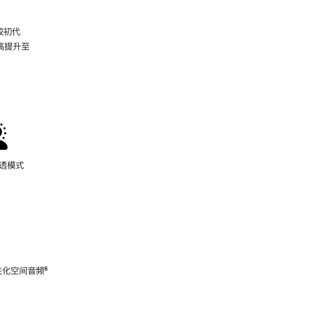
较初代
最高提升至
脚
注
通透模式
性化空间音频
脚
⁶
注