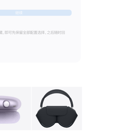
继续
藏，即可先保留全部配置选择，之后随时回
库
图像
4
图库
图像
5