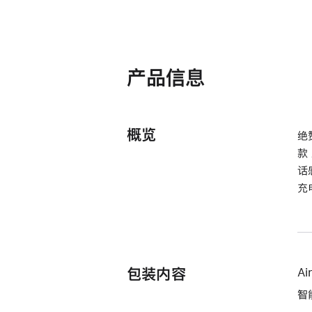
产品信息
概览
绝
款
话
充
包装内容
Ai
智