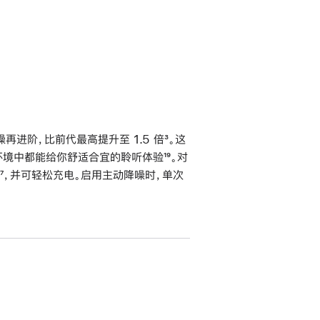
进阶，比前代最高提升至 1.5 倍
脚
³。这
不同环境中都能给你舒适合宜的聆听体验
脚
¹⁹。对
注
脚
⁷，并可轻松充电。启用主动降噪时，单次
注
注