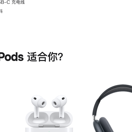
SB-C 充电线
料
rPods 适合你？