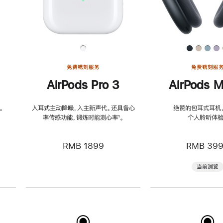
免费镌刻服务
免费镌刻服
AirPods Pro 3
AirPods M
。
入耳式主动降噪，入主新声代。还具备心
绝赞的包耳式耳机
率传感功能，锻炼时能测心率
脚
¹。
个人聆听体验
注
RMB 1899
RMB 39
当前浏览