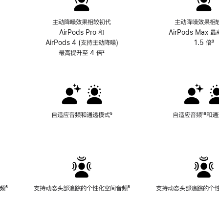
主动降噪效果相较初代
主动降噪效果相
AirPods Pro 和
AirPods Max 
AirPods 4 (支持主动降噪)
1.5 倍
³
最高提升至 4 倍
脚
²
注
自适应音频和通透模式
脚
⁵
自适应音频
脚
¹⁸和
注
注
频
脚
⁶
支持动态头部追踪的个性化空间音频
脚
⁶
支持动态头部追踪的个
注
注