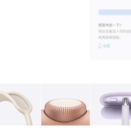
需要考虑一下？
将此设备加入你的收
来再继续选购。
收藏
图库
图像
2
图库
图像
3
图