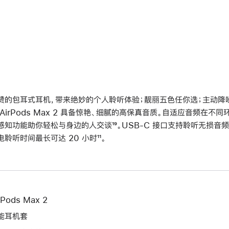
赞的包耳式耳机，带来绝妙的个人聆听体验；靓丽五色任你选；主动降噪再
 AirPods Max 2 具备惊艳、细腻的高保真音质。自适应音频在
感知功能助你轻松与身边的人交谈
脚
¹⁹。USB-C 接口支持聆听无损音频
电聆听时间最长可达 20 小时
脚
¹¹。
注
注
rPods Max 2
能耳机套