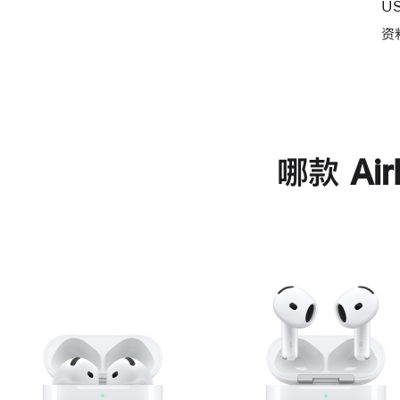
U
资
哪款 Ai