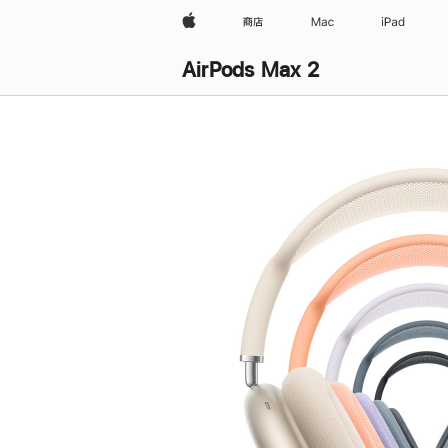
Apple
商店
Mac
iPad
AirPods Max 2
购
买
AirPods Max 2