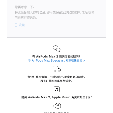
需要考虑一下？
将此设备加入你的收藏，即可先保留全部配置选择，之后随时
回来再继续选购。
收藏
有 AirPods Max 2 购买方面的疑问？
与 AirPods Max Specialist 专家在线交流
(在
新
窗
口
中
部分订单可选择三小时
快送
，
或亲自到店取货。
∆∆
 ${translate.store.a11y.footnote} 
打
所有订单均可享免费送货。
开)
购买 AirPods Max 2，Apple Music 免费试听三个月
‍脚
‍⁺
注