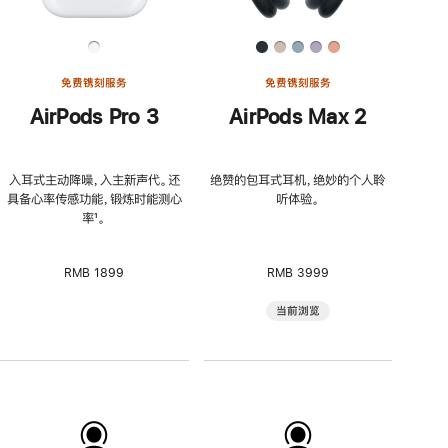
免费镌刻服务
免费镌刻服务
AirPods Pro 3
AirPods Max 2
入耳式主动降噪，入主新声代。还
绝赞的包耳式耳机，绝妙的个人聆
具备心率传感功能，锻炼时能测心
听体验。
率
脚
¹。
注
RMB 1899
RMB 3999
当前浏览