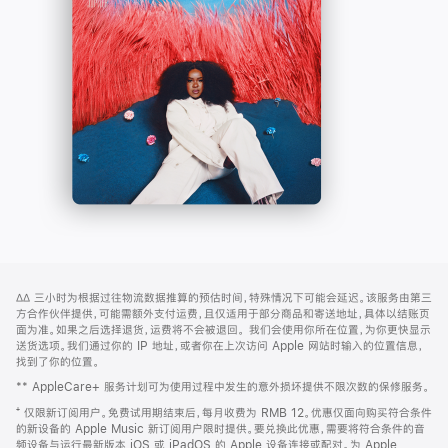
-
打
Apple
开)
Music
网
脚
∆∆
三小时为根据过往物流数据推算的预估时间，特殊情况下可能会延迟。该服务由第三
注
页
方合作伙伴提供，可能需额外支付运费，且仅适用于部分商品和寄送地址，具体以结账页
页
面为准。如果之后选择退货，运费将不会被退回。
我们会使用你所在位置，为你更快显示
送货选项。我们通过你的 IP 地址，或者你在上次访问 Apple 网站时输入的位置信息，
脚
找到了你的位置。
** AppleCare+ 服务计划可为使用过程中发生的意外损坏提供不限次数的保修服务。
⁺ 仅限新订阅用户。免费试用期结束后，每月收费为 RMB 12。优惠仅面向购买符合条件
的新设备的 Apple Music 新订阅用户限时提供。要兑换此优惠，需要将符合条件的音
频设备与运行最新版本 iOS 或 iPadOS 的 Apple 设备连接或配对。为 Apple