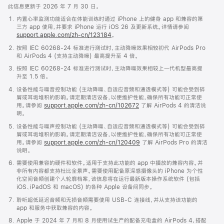
此信息更新于 2026 年 7 月 30 日。
内置心率监测功能适合在体能训练时通过 iPhone 上的健身 app 和兼容的第
三方 app 使用，并要求 iPhone 运行 iOS 26 及更新系统。详情请参阅
support.apple.com/zh-cn/123184
。
按照 IEC 60268-24 标准进行测试时，主动降噪效果相较初代 AirPods Pro
和 AirPods 4 (支持主动降噪) 最高提升至 4 倍。
按照 IEC 60268-24 标准进行测试时，主动降噪效果相较上一代机型最高提
升至 1.5 倍。
设备性能与噪音控制功能 (主动降噪、自适应音频和通透模式等) 可能会受到碎
屑或耳垢堆积的影响。请定期清洁设备，以便维护性能，确保所有功能可正常使
用。请参阅
support.apple.com/zh-cn/102672
了解 AirPods 4 的清洁说
明。
设备性能与噪声控制功能 (主动降噪、自适应音频和通透模式等) 可能会受到碎
屑或耳垢堆积的影响。请定期清洁设备，以便维护性能，确保所有功能可正常使
用。请参阅
support.apple.com/zh-cn/120409
了解 AirPods Pro 的清洁
说明。
需要使用兼容的硬件和软件。适用于支持此功能的 app 中播放的兼容内容。并
非所有内容都支持杜比全景声。需要使用配备原深感摄像头的 iPhone 为个性
化空间音频创建个人轮廓档案，该信息将在运行最新版本操作系统软件 (包括
iOS、iPadOS 和 macOS) 的各种 Apple 设备间同步。
聆听超低延迟音频和无损音频需要使用 USB-C 连接线，并从支持该功能的
app 和服务中获取兼容的内容。
Apple 于 2024 年 7 月和 8 月使用试生产的配备充电盒的 AirPods 4，搭配