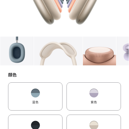
图库
图像
1
图库
图像
2
图库
图像
3
颜色
蓝色
紫色