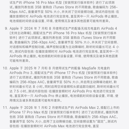
试生产的 iPhone 16 Pro Max 机型 (安装预发行版本软件) 进行了此项测
试。播放列表包括 358 首购自 iTunes Store 的不同歌曲，歌曲编码为 256-
Kbps AAC。音量调节至 50% 大小，并关闭了空间音频功能。测试内容包括：在
播放音频时对 AirPods 电池进行完全放电，直至其中一只 AirPods 停止播放。
电池续航时间依设备设置、环境、使用情况及诸多其他因素可能有所差异。
Apple 于 2024 年 7 月和 8 月使用试生产的配备无线充电盒的 AirPods 4
(支持主动降噪)，搭配试生产的 iPhone 16 Pro Max 机型 (安装预发行版本
软件) 进行了此项测试。播放列表包括 358 首购自 iTunes Store 的不同歌
曲，歌曲编码为 256-Kbps AAC。音量调节至 50% 大小，并关闭了空间音频、
对话感知和噪声控制功能。噪声控制设置为主动降噪时，聆听时间最长可达 4 小
时。测试内容包括：在播放音频时对 AirPods 电池进行完全放电，直至其中一只
AirPods 停止播放。电池续航时间依设备设置、环境、使用情况及诸多其他因素
可能有所差异。
Apple 于 2025 年 7 月和 8 月使用试生产的配备 MagSafe 充电盒的
AirPods Pro 3，搭配试生产的 iPhone 17 Pro 机型 (安装预发行版本软件)
进行了此项测试。播放列表包括 358 首购自 iTunes Store 的不同歌曲，歌曲
编码为 256-Kbps AAC。音量调节至 50% 大小，并启用主动降噪功能时，聆
听时间最长可达 8 小时。同时启用空间音频和头部追踪功能时，聆听时间最长可
达 7.5 小时。测试内容包括：在播放音频时对 AirPods Pro 电池进行完全放
电，直至其中一只 AirPods Pro 停止播放。电池续航时间依设备设置、环境、使
用情况及诸多其他因素可能有所差异。
Apple 于 2026 年 1 月和 2 月使用试生产的 AirPods Max 2，搭配已上市的
iPhone 17 Pro Max 机型 (安装预发行版本软件) 进行了此项测试。播放列表
包括 358 首购自 iTunes Store 的不同歌曲，歌曲编码为 256-Kbps AAC。
音量调节至 50% 大小，启用了主动降噪功能，空间音频设置为“固定”。测试内
容包括：在播放音频时对 AirPods Max 电池进行完全放电，直至