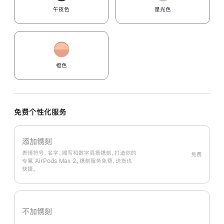
午夜色
星光色
橙色
免费个性化服务
添加镌刻
表情符号、名字、缩写和数字混搭镌刻，打造你的
免费
专属 AirPods Max 2。镌刻服务免费，送货也
快捷。
不加镌刻