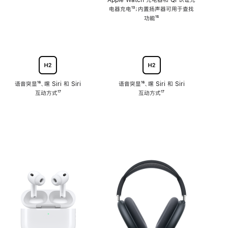
注
Apple Watch 充电器和 Qi 认证充
电器充电
脚
¹³；内置扬声器可用于查找
注
功能
脚
¹⁵
注
语音突显
脚
¹⁶、嘿 Siri 和 Siri
语音突显
脚
¹⁶、嘿 Siri 和 Siri
互动方式
注
脚
¹⁷
互动方式
注
脚
¹⁷
注
注