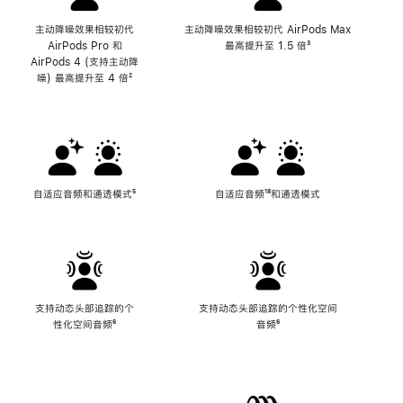
主动降噪效果相较初代
主动降噪效果相较初代 AirPods Max
AirPods Pro 和
最高提升至 1.5 倍
脚
³
AirPods 4 (支持主动降
注
噪) 最高提升至 4 倍
脚
²
注
自适应音频和通透模式
脚
⁵
自适应音频
脚
¹⁸和通透模式
注
注
支持动态头部追踪的个
支持动态头部追踪的个性化空间
性化空间音频
脚
⁶
音频
脚
⁶
注
注