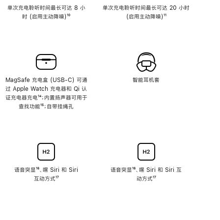
单次充电聆听时间最长可达 8 小
单次充电聆听时间最长可达 20 小时
时 (启用主动降噪)
脚
¹⁰
(启用主动降噪)
脚
¹¹
注
注
MagSafe 充电盒 (USB-C) 可通
智能耳机套
过 Apple Watch 充电器和 Qi 认
证充电器充电
脚
¹⁴；内置扬声器可用于
查找功能
注
脚
¹⁵；自带挂绳孔
注
语音突显
脚
¹⁶、嘿 Siri 和 Siri
语音突显
脚
¹⁶、嘿 Siri 和 Siri 互
互动方式
注
脚
¹⁷
注
动方式
脚
¹⁷
注
注