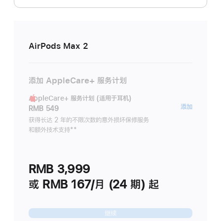
AirPods Max 2
添加 AppleCare+ 服务计划
AppleCare+ 服务计划 (适用于耳机)
AppleC
添加
RMB 549
服
获得长达 2 年的不限次数的意外损坏保修服务
和额外技术支持
脚
**
务
注
计
划
RMB 3,999
(适
用
或 RMB 167/月 (24 期) 起
于
耳
继续
机)