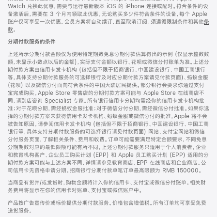
Watch 兑换此优惠，需要与运行最新版本 iOS 的 iPhone 连接或配对。符合条件的设
备激活后，需要在 3 个月内领取此优惠。无论购买多少件符合条件的设备，每个 Apple
账户仅可享受一次优惠。会员方案将自动续订，直至取消订阅。须遵循限制条件和其他
条
款
。
(在
新
分期付款服务的条件
窗
口
上述所示分期付款金额仅为使用特定期数免息分期付款估算得出的示例 (仅显示整数数
中
额，未显示小数点以后的金额)，实际支付金额以银行、花呗或微信分付账单为准。上述分
打
期付款方案由信用卡发卡机构 (包括但不限于招商银行、中国建设银行、中国工商银行
开)
等，具体支持分期付款服务的可选择银行及对应分期付款方案请见付款页面)、蚂蚁金服
(花呗) 以及微信分付面向符合条件的中国大陆居民提供。部分银行会要求你通过支付
宝完成购买。Apple Store 零售店的分期付款方案可能与 Apple Store 在线商店不
同，请到店咨询 Specialist 专家。所有银行信用卡分期均需经你的信用卡发卡机构批
准；对于花呗分期，需经蚂蚁金服批准；对于微信分付分期，需经微信分付批准。如果你选
择的分期付款方案未获得信用卡发卡机构、蚂蚁金服或微信分付的批准，Apple 将不会
被告知原因。请参阅信用卡发卡机构 (包括但不限于招商银行、中国建设银行、中国工商
银行等，具体支持分期付款服务的可选择银行请见付款页面) 网站、支付宝网站和微信
分付服务页面，了解相关条件、费用和收费。订单可能需要满足特定金额要求，不同免息
分期期数对应的最低限额可能有所不同。上述分期付款服务只适用于个人消费者。企业
和教育机构客户、企业员工购买计划 (EPP) 和 Apple 员工购买计划 (EPP) 适用的分
期付款方案可能与上述方案不同，详情请参见教育商店、EPP 在线商店和企业商店。公
司信用卡无资格申请分期。招商银行分期付款单笔订单最高限额为 RMB 150000。
当商品有货并/或发货时，购物金额将计入你的信用卡、支付宝或微信分付账单。相关财
务费用将显示在你的信用卡对账单、支付宝或微信账户中。
产品按广告宣传价或标价提供分期付款服务。价格包含增值税。所有订单均可享受免费
送货服务。