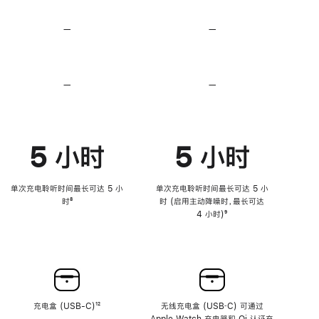
无
无
损
损
—
不
—
不
音
音
支
支
频
频
持
持
心
心
率
率
—
不
—
不
传
传
支
支
感
感
持
持
功
功
降
降
能
能
低
低
5 小时
5 小时
高
高
音
音
量
量
功
功
单次充电聆听时间最长可达 5 小
单次充电聆听时间最长可达 5 小
能
能
时
脚
⁸
时 (启用主动降噪时，最长可达
注
4 小时)
脚
⁹
注
充电盒 (USB-C)
脚
¹²
无线充电盒 (USB‑C) 可通过