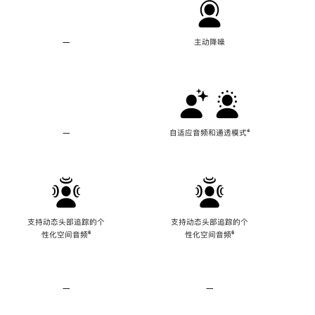
—
不
主动降噪
支
持
主
动
降
噪
—
不
自适应音频和通透模式
脚
⁴
支
注
持
自
适
应
音
频
支持动态头部追踪的个
支持动态头部追踪的个
和
性化空间音频
脚
⁶
性化空间音频
脚
⁶
通
注
注
透
模
式
—
不
—
不
支
支
持
持