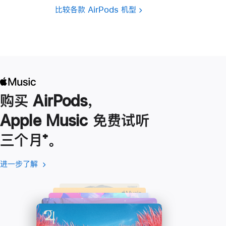
比较各款 AirPods 机型
购买 AirPods，
Apple Music 免费试听
三个月
脚
⁺。
注
进一步了解
进
(在
一
新
步
窗
了
口
解
中