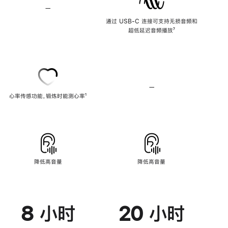
—
不
支
通过 USB-C 连接可支持无损音频和
持
超低延迟音频播放
脚
⁷
无
注
损
音
频
—
不
心率传感功能，锻炼时能测心率
脚
¹
支
注
持
心
率
传
感
功
能
降低高音量
降低高音量
8 小时
20 小时