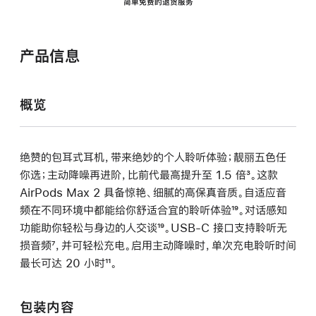
简单免费的退货服务
产品信息
概览
绝赞的包耳式耳机，带来绝妙的个人聆听体验；靓丽五色任
你选；主动降噪再进阶，比前代最高提升至 1.5 倍
脚
³。这款
AirPods Max 2 具备惊艳、细腻的高保真音质。自适应音
注
频在不同环境中都能给你舒适合宜的聆听体验
脚
¹⁹。对话感知
功能助你轻松与身边的人交谈
脚
¹⁹。USB-C 接口支持聆听无
注
损音频
脚
⁷，并可轻松充电。启用主动降噪时，单次充电聆听时间
注
最长可达 20 小时
注
脚
¹¹。
注
包装内容