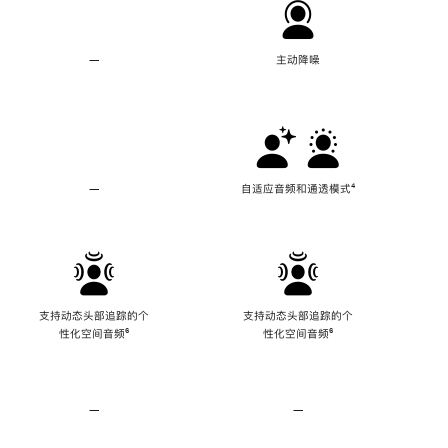
—
不
主动降噪
支
持
主
动
降
噪
—
不
自适应音频和通透模式
脚
⁴
支
注
持
自
适
应
音
频
支持动态头部追踪的个
支持动态头部追踪的个
和
性化空间音频
脚
⁶
性化空间音频
脚
⁶
通
注
注
透
模
式
—
不
—
不
支
支
持
持