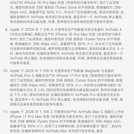
试生产的 iPhone 16 Pro Max 机型 (安装预发行版本软件) 进行了此项测
试。播放列表包括 358 首购自 iTunes Store 的不同歌曲，歌曲编码为 256-
Kbps AAC。音量调节至 50% 大小，并关闭了空间音频功能。测试内容包括：在
播放音频时对 AirPods 电池进行完全放电，直至其中一只 AirPods 停止播放。
电池续航时间依设备设置、环境、使用情况及诸多其他因素可能有所差异。
Apple 于 2024 年 7 月和 8 月使用试生产的配备无线充电盒的 AirPods 4
(支持主动降噪)，搭配试生产的 iPhone 16 Pro Max 机型 (安装预发行版本
软件) 进行了此项测试。播放列表包括 358 首购自 iTunes Store 的不同歌
曲，歌曲编码为 256-Kbps AAC。音量调节至 50% 大小，并关闭了空间音频、
对话感知和噪声控制功能。噪声控制设置为主动降噪时，聆听时间最长可达 4 小
时。测试内容包括：在播放音频时对 AirPods 电池进行完全放电，直至其中一只
AirPods 停止播放。电池续航时间依设备设置、环境、使用情况及诸多其他因素
可能有所差异。
Apple 于 2025 年 7 月和 8 月使用试生产的配备 MagSafe 充电盒的
AirPods Pro 3，搭配试生产的 iPhone 17 Pro 机型 (安装预发行版本软件)
进行了此项测试。播放列表包括 358 首购自 iTunes Store 的不同歌曲，歌曲
编码为 256-Kbps AAC。音量调节至 50% 大小，并启用主动降噪功能时，聆
听时间最长可达 8 小时。同时启用空间音频和头部追踪功能时，聆听时间最长可
达 7.5 小时。测试内容包括：在播放音频时对 AirPods Pro 电池进行完全放
电，直至其中一只 AirPods Pro 停止播放。电池续航时间依设备设置、环境、使
用情况及诸多其他因素可能有所差异。
Apple 于 2026 年 1 月和 2 月使用试生产的 AirPods Max 2，搭配已上市的
iPhone 17 Pro Max 机型 (安装预发行版本软件) 进行了此项测试。播放列表
包括 358 首购自 iTunes Store 的不同歌曲，歌曲编码为 256-Kbps AAC。
音量调节至 50% 大小，启用了主动降噪功能，空间音频设置为“固定”。测试内
容包括：在播放音频时对 AirPods Max 电池进行完全放电，直至