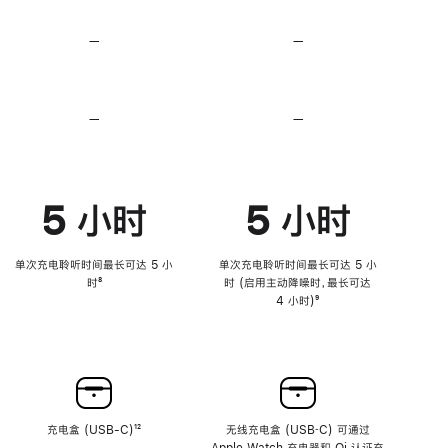
无
无
损
损
—
不
—
不
音
音
支
支
频
频
持
持
心
心
率
率
—
不
—
不
传
传
支
支
感
感
持
持
功
功
降
降
能
能
低
低
5 小时
5 小时
高
高
音
音
量
量
功
功
单次充电聆听时间最长可达 5 小
单次充电聆听时间最长可达 5 小
能
能
时
脚
⁸
时 (启用主动降噪时，最长可达
注
4 小时)
脚
⁹
注
充电盒 (USB-C)
脚
¹²
无线充电盒 (USB‑C) 可通过