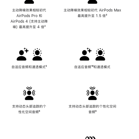
主动降噪效果相较初代
主动降噪效果相较初代 AirPods Max
AirPods Pro 和
最高提升至 1.5 倍
脚
³
AirPods 4 (支持主动降
注
噪) 最高提升至 4 倍
脚
²
注
自适应音频和通透模式
脚
⁵
自适应音频
脚
¹⁸和通透模式
注
注
支持动态头部追踪的个
支持动态头部追踪的个性化空间
性化空间音频
脚
⁶
音频
脚
⁶
注
注