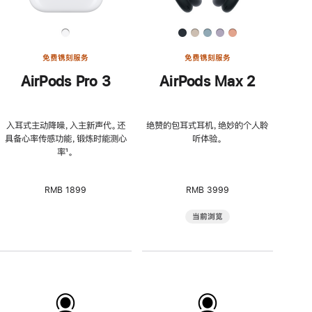
免费镌刻服务
免费镌刻服务
AirPods Pro 3
AirPods Max 2
入耳式主动降噪，入主新声代。还
绝赞的包耳式耳机，绝妙的个人聆
具备心率传感功能，锻炼时能测心
听体验。
率
脚
¹。
注
RMB 1899
RMB 3999
当前浏览