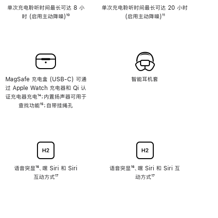
单次充电聆听时间最长可达 8 小
单次充电聆听时间最长可达 20 小时
时 (启用主动降噪)
脚
¹⁰
(启用主动降噪)
脚
¹¹
注
注
MagSafe 充电盒 (USB-C) 可通
智能耳机套
过 Apple Watch 充电器和 Qi 认
证充电器充电
脚
¹⁴；内置扬声器可用于
查找功能
注
脚
¹⁵；自带挂绳孔
注
语音突显
脚
¹⁶、嘿 Siri 和 Siri
语音突显
脚
¹⁶、嘿 Siri 和 Siri 互
互动方式
注
脚
¹⁷
注
动方式
脚
¹⁷
注
注