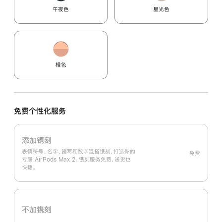
午夜色
星光色
橙色
免费个性化服务
添加镌刻
表情符号、名字、缩写和数字混搭镌刻，打造你的
免费
专属 AirPods Max 2。镌刻服务免费，送货也
快捷。
不加镌刻