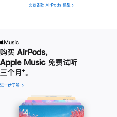
比较各款 AirPods 机型
购买 AirPods，
Apple Music 免费试听
三个月
脚
⁺。
注
进一步了解
进
(在
一
新
步
窗
了
口
解
中