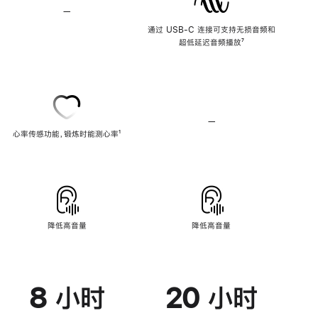
—
不
支
通过 USB-C 连接可支持无损音频和
持
超低延迟音频播放
脚
⁷
无
注
损
音
频
—
不
心率传感功能，锻炼时能测心率
脚
¹
支
注
持
心
率
传
感
功
能
降低高音量
降低高音量
8 小时
20 小时