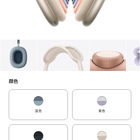
图库
图像
1
图库
图像
2
图库
图像
3
颜色
蓝色
紫色