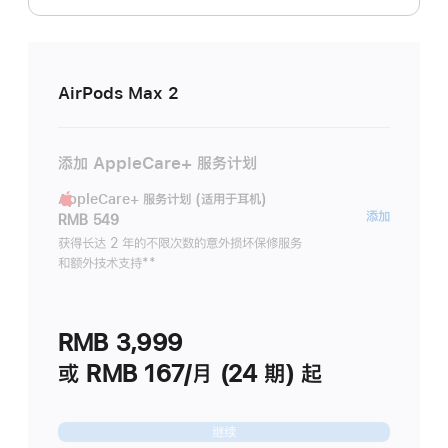
AirPods Max 2
添加 AppleCare+ 服务计划
AppleCare+ 服务计划 (适用于耳机)
AppleC
添加
RMB 549
服
获得长达 2 年的不限次数的意外损坏保修服务
和额外技术支持
脚
**
务
注
计
划
RMB 3,999
(适
用
或 RMB 167/月 (24 期) 起
于
耳
继续
机)