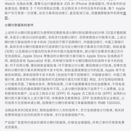
Watch 兑换此优惠，需要与运行最新版本 iOS 的 iPhone 连接或配对。符合条件的设
备激活后，需要在 3 个月内领取此优惠。无论购买多少件符合条件的设备，每个 Apple
账户仅可享受一次优惠。会员方案将自动续订，直至取消订阅。须遵循限制条件和其他
条
款
。
(在
新
分期付款服务的条件
窗
口
上述所示分期付款金额仅为使用特定期数免息分期付款估算得出的示例 (仅显示整数数
中
额，未显示小数点以后的金额)，实际支付金额以银行、花呗或微信分付账单为准。上述分
打
期付款方案由信用卡发卡机构 (包括但不限于招商银行、中国建设银行、中国工商银行
开)
等，具体支持分期付款服务的可选择银行及对应分期付款方案请见付款页面)、蚂蚁金服
(花呗) 以及微信分付面向符合条件的中国大陆居民提供。部分银行会要求你通过支付
宝完成购买。Apple Store 零售店的分期付款方案可能与 Apple Store 在线商店不
同，请到店咨询 Specialist 专家。所有银行信用卡分期均需经你的信用卡发卡机构批
准；对于花呗分期，需经蚂蚁金服批准；对于微信分付分期，需经微信分付批准。如果你选
择的分期付款方案未获得信用卡发卡机构、蚂蚁金服或微信分付的批准，Apple 将不会
被告知原因。请参阅信用卡发卡机构 (包括但不限于招商银行、中国建设银行、中国工商
银行等，具体支持分期付款服务的可选择银行请见付款页面) 网站、支付宝网站和微信
分付服务页面，了解相关条件、费用和收费。订单可能需要满足特定金额要求，不同免息
分期期数对应的最低限额可能有所不同。上述分期付款服务只适用于个人消费者。企业
和教育机构客户、企业员工购买计划 (EPP) 和 Apple 员工购买计划 (EPP) 适用的分
期付款方案可能与上述方案不同，详情请参见教育商店、EPP 在线商店和企业商店。公
司信用卡无资格申请分期。招商银行分期付款单笔订单最高限额为 RMB 150000。
当商品有货并/或发货时，购物金额将计入你的信用卡、支付宝或微信分付账单。相关财
务费用将显示在你的信用卡对账单、支付宝或微信账户中。
产品按广告宣传价或标价提供分期付款服务。价格包含增值税。所有订单均可享受免费
送货服务。