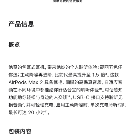
简单免费的退货服务
产品信息
概览
绝赞的包耳式耳机，带来绝妙的个人聆听体验；靓丽五色任
你选；主动降噪再进阶，比前代最高提升至 1.5 倍
脚
³。这款
AirPods Max 2 具备惊艳、细腻的高保真音质。自适应音
注
频在不同环境中都能给你舒适合宜的聆听体验
脚
¹⁹。对话感知
功能助你轻松与身边的人交谈
脚
¹⁹。USB-C 接口支持聆听无
注
损音频
脚
⁷，并可轻松充电。启用主动降噪时，单次充电聆听时间
注
最长可达 20 小时
注
脚
¹¹。
注
包装内容