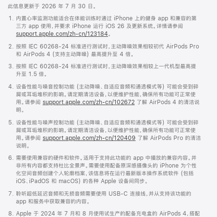
此信息更新于 2026 年 7 月 30 日。
内置心率监测功能适合在体能训练时通过 iPhone 上的健身 app 和兼容的第
三方 app 使用，并要求 iPhone 运行 iOS 26 及更新系统。详情请参阅
support.apple.com/zh-cn/123184
。
按照 IEC 60268-24 标准进行测试时，主动降噪效果相较初代 AirPods Pro
和 AirPods 4 (支持主动降噪) 最高提升至 4 倍。
按照 IEC 60268-24 标准进行测试时，主动降噪效果相较上一代机型最高提
升至 1.5 倍。
设备性能与噪音控制功能 (主动降噪、自适应音频和通透模式等) 可能会受到碎
屑或耳垢堆积的影响。请定期清洁设备，以便维护性能，确保所有功能可正常使
用。请参阅
support.apple.com/zh-cn/102672
了解 AirPods 4 的清洁说
明。
设备性能与噪声控制功能 (主动降噪、自适应音频和通透模式等) 可能会受到碎
屑或耳垢堆积的影响。请定期清洁设备，以便维护性能，确保所有功能可正常使
用。请参阅
support.apple.com/zh-cn/120409
了解 AirPods Pro 的清洁
说明。
需要使用兼容的硬件和软件。适用于支持此功能的 app 中播放的兼容内容。并
非所有内容都支持杜比全景声。需要使用配备原深感摄像头的 iPhone 为个性
化空间音频创建个人轮廓档案，该信息将在运行最新版本操作系统软件 (包括
iOS、iPadOS 和 macOS) 的各种 Apple 设备间同步。
聆听超低延迟音频和无损音频需要使用 USB-C 连接线，并从支持该功能的
app 和服务中获取兼容的内容。
Apple 于 2024 年 7 月和 8 月使用试生产的配备充电盒的 AirPods 4，搭配