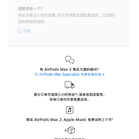
需要考虑一下？
将此设备加入你的收藏，即可先保留全部配置选择，之后随时
回来再继续选购。
收藏
有 AirPods Max 2 购买方面的疑问？
与 AirPods Max Specialist 专家在线交流
(在
新
窗
口
中
部分订单可选择三小时
快送
，
或亲自到店取货。
∆∆
 ${translate.store.a11y.footnote} 
打
所有订单均可享免费送货。
开)
购买 AirPods Max 2，Apple Music 免费试听三个月
‍脚
‍⁺
注