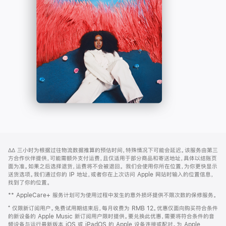
-
打
Apple
开)
Music
网
脚
∆∆
三小时为根据过往物流数据推算的预估时间，特殊情况下可能会延迟。该服务由第三
注
页
方合作伙伴提供，可能需额外支付运费，且仅适用于部分商品和寄送地址，具体以结账页
页
面为准。如果之后选择退货，运费将不会被退回。
我们会使用你所在位置，为你更快显示
送货选项。我们通过你的 IP 地址，或者你在上次访问 Apple 网站时输入的位置信息，
脚
找到了你的位置。
** AppleCare+ 服务计划可为使用过程中发生的意外损坏提供不限次数的保修服务。
⁺ 仅限新订阅用户。免费试用期结束后，每月收费为 RMB 12。优惠仅面向购买符合条件
的新设备的 Apple Music 新订阅用户限时提供。要兑换此优惠，需要将符合条件的音
频设备与运行最新版本 iOS 或 iPadOS 的 Apple 设备连接或配对。为 Apple