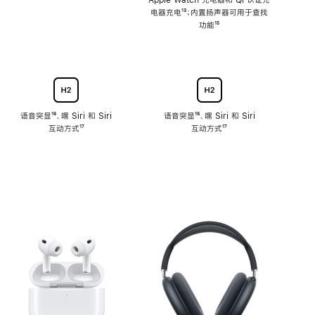
注
Apple Watch 充电器和 Qi 认证充
电器充电
脚
¹³；内置扬声器可用于查找
注
功能
脚
¹⁵
注
语音突显
脚
¹⁶、嘿 Siri 和 Siri
语音突显
脚
¹⁶、嘿 Siri 和 Siri
互动方式
注
脚
¹⁷
互动方式
注
脚
¹⁷
注
注