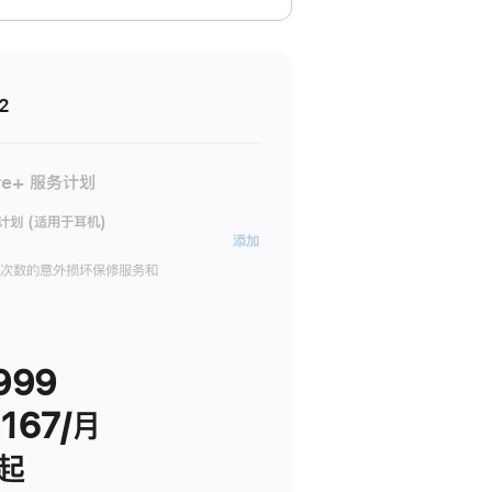
2
re+ 服务计划
务计划 (适用于耳机)
AppleCare+
添加
服
限次数的意外损坏保修服务和
务
计
划
999
(适
用
167/月
于
耳
 起
机)