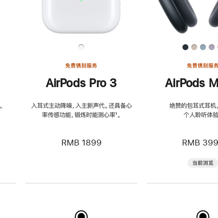
免费镌刻服务
免费镌刻服
AirPods Pro 3
AirPods M
。
入耳式主动降噪，入主新声代。还具备心
绝赞的包耳式耳机
率传感功能，锻炼时能测心率
脚
¹。
个人聆听体验
注
RMB 1899
RMB 39
当前浏览