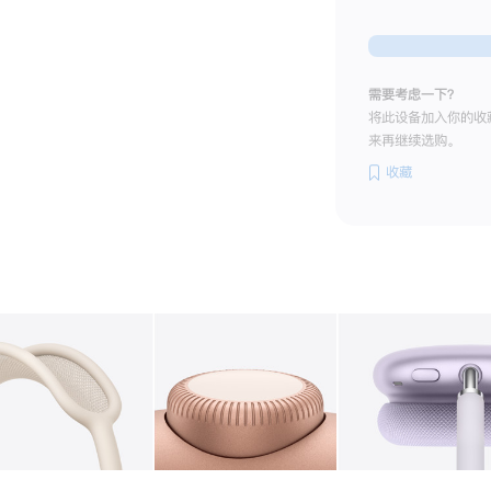
需要考虑一下？
将此设备加入你的收
来再继续选购。
收藏
图库
图像
2
图库
图像
3
图