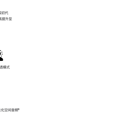
较初代
最高提升至
脚
注
通透模式
性化空间音频
脚
⁶
注