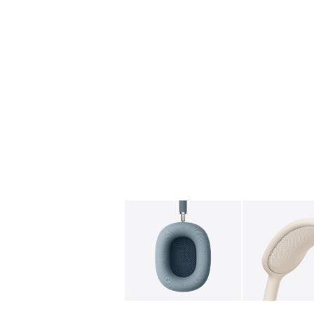
图库
图像
1