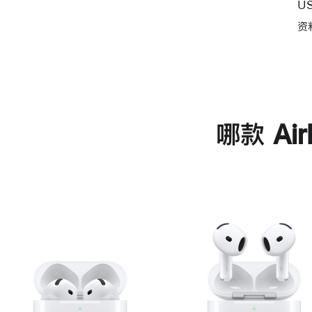
U
资
哪款 Ai