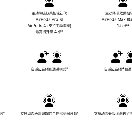
主动降噪效果相较初代
主动降噪效果相
AirPods Pro 和
AirPods Max 
AirPods 4 (支持主动降噪)
1.5 倍
³
最高提升至 4 倍
脚
²
注
自适应音频和通透模式
脚
⁵
自适应音频
脚
¹⁸和
注
注
频
脚
⁶
支持动态头部追踪的个性化空间音频
脚
⁶
支持动态头部追踪的个
注
注