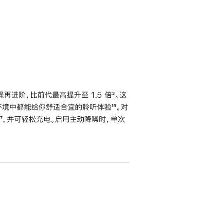
进阶，比前代最高提升至 1.5 倍
脚
³。这
不同环境中都能给你舒适合宜的聆听体验
脚
¹⁹。对
注
脚
⁷，并可轻松充电。启用主动降噪时，单次
注
注