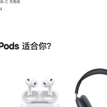
SB-C 充电线
料
rPods 适合你？