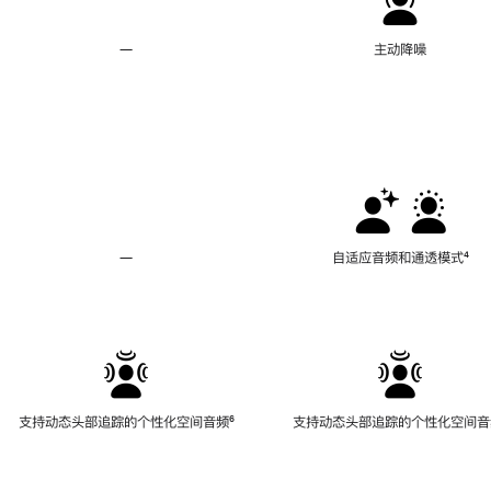
—
不
主动降噪
支
持
主
动
降
噪
—
不
自适应音频和通透模式
脚
⁴
支
注
持
自
适
应
音
频
支持动态头部追踪的个性化空间音频
脚
⁶
支持动态头部追踪的个性化空间音
和
注
通
透