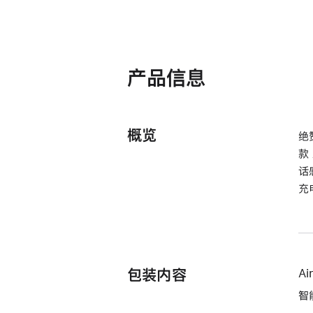
产品信息
概览
绝
款
话
充
包装内容
Ai
智