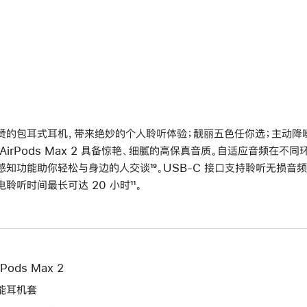
赞的包耳式耳机，带来绝妙的个人聆听体验；靓丽五色任你选；主动降噪再
 AirPods Max 2 具备惊艳、细腻的高保真音质。自适应音频在
感知功能助你轻松与身边的人交谈
脚
¹⁹。USB-C 接口支持聆听无损音频
电聆听时间最长可达 20 小时
脚
¹¹。
注
注
rPods Max 2
能耳机套