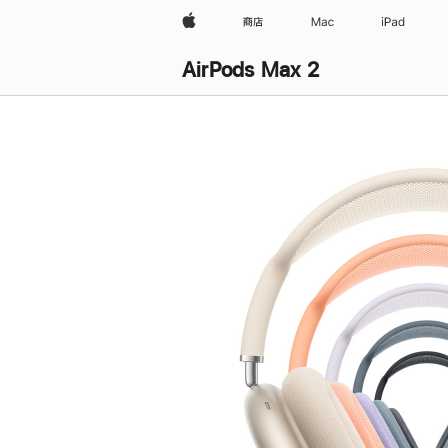
Apple
商店
Mac
iPad
AirPods Max 2
购
买
AirPods Max 2