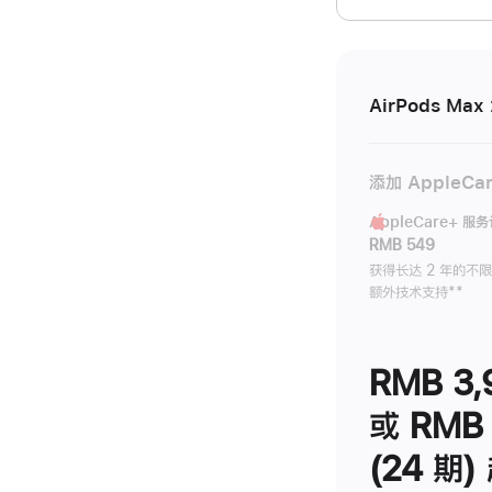
开)
AirPods Max 
添加 AppleCa
AppleCare+ 服
RMB 549
获得长达 2 年的不
额外技术支持
脚
**
注
RMB 3,
或 RMB 
(24 期)