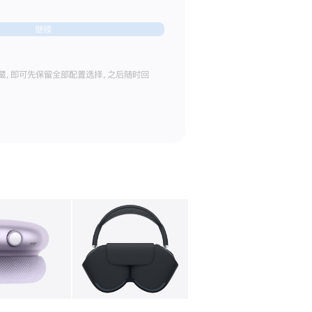
继续
藏，即可先保留全部配置选择，之后随时回
库
图像
4
图库
图像
5