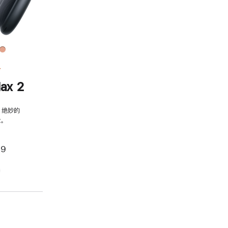
务
ax 2
，绝妙的
。
99