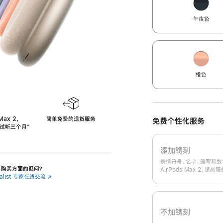
午夜色
橙色
Max 2，
简单免费的退货服务
免费个性化服务
免费试听三个月
‍脚
‍⁺
注
添加镌刻
表情符号、名字、缩写和数
 2 购买方面的疑问？
AirPods Max 2。镌
cialist 专家在线交流
(在
新
窗
口
中
不加镌刻
打