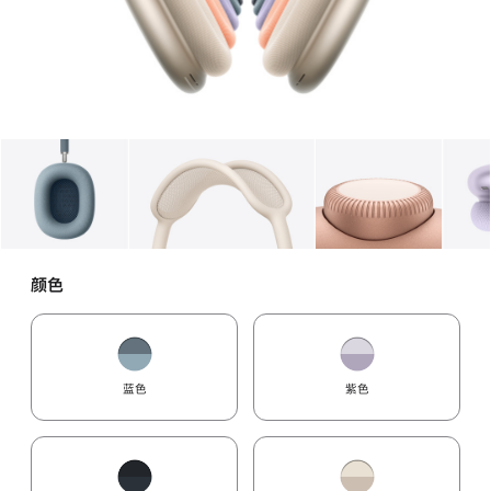
图库
图像
1
图库
图像
2
图库
图像
3
颜色
蓝色
紫色