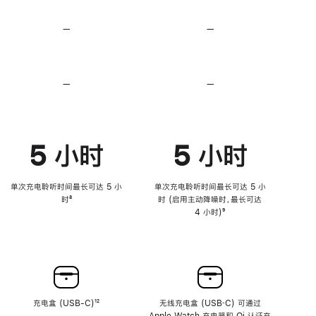
无
无
损
损
—
不
—
不
音
音
支
支
频
频
持
持
心
心
率
率
—
不
—
不
传
传
支
支
感
感
持
持
功
功
降
降
能
能
低
低
5 小时
5 小时
高
高
音
音
量
量
功
功
单次充电聆听时间最长可达 5 小
单次充电聆听时间最长可达 5 小
能
能
时
脚
⁸
时 (启用主动降噪时，最长可达
注
4 小时)
脚
⁹
注
充电盒 (USB-C)
脚
¹²
无线充电盒 (USB‑C) 可通过