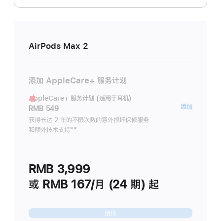
AirPods Max 2
添加 AppleCare+ 服务计划
AppleCare+ 服务计划 (适用于耳机)
AppleC
添加
RMB 549
服
获得长达 2 年的不限次数的意外损坏保修服务
和额外技术支持
脚
**
务
注
计
划
RMB 3,999
(适
用
或 RMB 167/月 (24 期) 起
于
耳
继续
机)