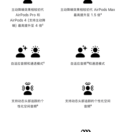
主动降噪效果相较初代
主动降噪效果相较初代 AirPods Max
AirPods Pro 和
最高提升至 1.5 倍
脚
³
AirPods 4 (支持主动降
注
噪) 最高提升至 4 倍
脚
²
注
自适应音频和通透模式
脚
⁵
自适应音频
脚
¹⁸和通透模式
注
注
支持动态头部追踪的个
支持动态头部追踪的个性化空间
性化空间音频
脚
⁶
音频
脚
⁶
注
注