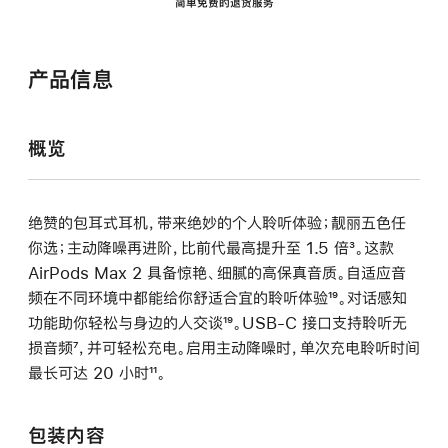
简单免费的退货服务
产品信息
概览
绝赞的包耳式耳机，带来绝妙的个人聆听体验；靓丽五色任
你选；主动降噪再进阶，比前代最高提升至 1.5 倍
脚
³。这款
AirPods Max 2 具备惊艳、细腻的高保真音质。自适应音
注
频在不同环境中都能给你舒适合宜的聆听体验
脚
¹⁹。对话感知
功能助你轻松与身边的人交谈
脚
¹⁹。USB-C 接口支持聆听无
注
损音频
脚
⁷，并可轻松充电。启用主动降噪时，单次充电聆听时间
注
最长可达 20 小时
注
脚
¹¹。
注
包装内容