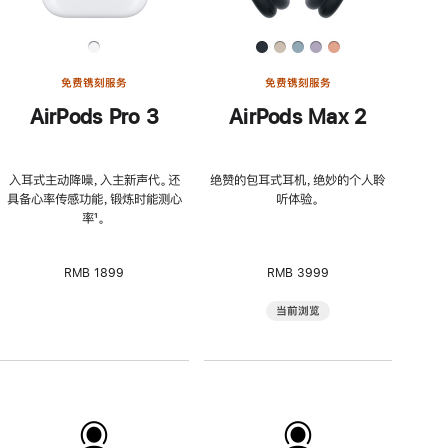
免费镌刻服务
免费镌刻服务
AirPods Pro 3
AirPods Max 2
入耳式主动降噪，入主新声代。还
绝赞的包耳式耳机，绝妙的个人聆
具备心率传感功能，锻炼时能测心
听体验。
率
脚
¹。
注
RMB 1899
RMB 3999
当前浏览