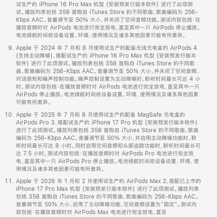
试生产的 iPhone 16 Pro Max 机型 (安装预发行版本软件) 进行了此项测
试。播放列表包括 358 首购自 iTunes Store 的不同歌曲，歌曲编码为 256-
Kbps AAC。音量调节至 50% 大小，并关闭了空间音频功能。测试内容包括：在
播放音频时对 AirPods 电池进行完全放电，直至其中一只 AirPods 停止播放。
电池续航时间依设备设置、环境、使用情况及诸多其他因素可能有所差异。
Apple 于 2024 年 7 月和 8 月使用试生产的配备无线充电盒的 AirPods 4
(支持主动降噪)，搭配试生产的 iPhone 16 Pro Max 机型 (安装预发行版本
软件) 进行了此项测试。播放列表包括 358 首购自 iTunes Store 的不同歌
曲，歌曲编码为 256-Kbps AAC。音量调节至 50% 大小，并关闭了空间音频、
对话感知和噪声控制功能。噪声控制设置为主动降噪时，聆听时间最长可达 4 小
时。测试内容包括：在播放音频时对 AirPods 电池进行完全放电，直至其中一只
AirPods 停止播放。电池续航时间依设备设置、环境、使用情况及诸多其他因素
可能有所差异。
Apple 于 2025 年 7 月和 8 月使用试生产的配备 MagSafe 充电盒的
AirPods Pro 3，搭配试生产的 iPhone 17 Pro 机型 (安装预发行版本软件)
进行了此项测试。播放列表包括 358 首购自 iTunes Store 的不同歌曲，歌曲
编码为 256-Kbps AAC。音量调节至 50% 大小，并启用主动降噪功能时，聆
听时间最长可达 8 小时。同时启用空间音频和头部追踪功能时，聆听时间最长可
达 7.5 小时。测试内容包括：在播放音频时对 AirPods Pro 电池进行完全放
电，直至其中一只 AirPods Pro 停止播放。电池续航时间依设备设置、环境、使
用情况及诸多其他因素可能有所差异。
Apple 于 2026 年 1 月和 2 月使用试生产的 AirPods Max 2，搭配已上市的
iPhone 17 Pro Max 机型 (安装预发行版本软件) 进行了此项测试。播放列表
包括 358 首购自 iTunes Store 的不同歌曲，歌曲编码为 256-Kbps AAC。
音量调节至 50% 大小，启用了主动降噪功能，空间音频设置为“固定”。测试内
容包括：在播放音频时对 AirPods Max 电池进行完全放电，直至