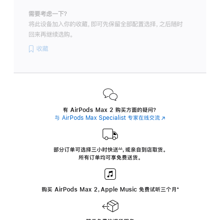
需要考虑一下？
将此设备加入你的收藏，即可先保留全部配置选择，之后随时
回来再继续选购。
收藏
有 AirPods Max 2 购买方面的疑问？
与 AirPods Max Specialist 专家在线交流
(在
新
窗
口
中
部分订单可选择三小时
快送
，
或亲自到店取货。
∆∆
 ${translate.store.a11y.footnote} 
打
所有订单均可享免费送货。
开)
购买 AirPods Max 2，Apple Music 免费试听三个月
‍脚
‍⁺
注