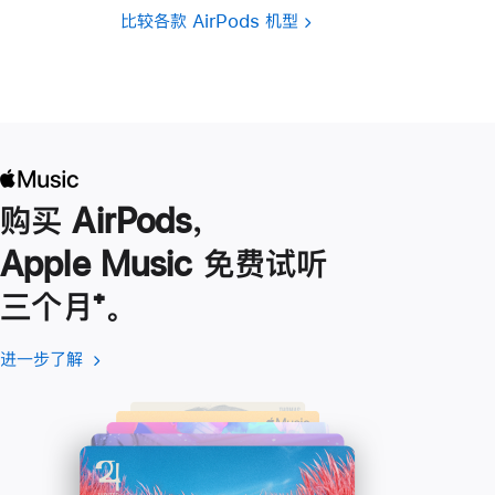
比较各款 AirPods 机型
购买 AirPods，
Apple Music 免费试听
三个月
脚
⁺。
注
进一步了解
进
(在
一
新
步
窗
了
口
解
中