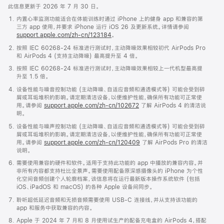
此信息更新于 2026 年 7 月 30 日。
内置心率监测功能适合在体能训练时通过 iPhone 上的健身 app 和兼容的第
三方 app 使用，并要求 iPhone 运行 iOS 26 及更新系统。详情请参阅
support.apple.com/zh-cn/123184
。
按照 IEC 60268-24 标准进行测试时，主动降噪效果相较初代 AirPods Pro
和 AirPods 4 (支持主动降噪) 最高提升至 4 倍。
按照 IEC 60268-24 标准进行测试时，主动降噪效果相较上一代机型最高提
升至 1.5 倍。
设备性能与噪音控制功能 (主动降噪、自适应音频和通透模式等) 可能会受到碎
屑或耳垢堆积的影响。请定期清洁设备，以便维护性能，确保所有功能可正常使
用。请参阅
support.apple.com/zh-cn/102672
了解 AirPods 4 的清洁说
明。
设备性能与噪声控制功能 (主动降噪、自适应音频和通透模式等) 可能会受到碎
屑或耳垢堆积的影响。请定期清洁设备，以便维护性能，确保所有功能可正常使
用。请参阅
support.apple.com/zh-cn/120409
了解 AirPods Pro 的清洁
说明。
需要使用兼容的硬件和软件。适用于支持此功能的 app 中播放的兼容内容。并
非所有内容都支持杜比全景声。需要使用配备原深感摄像头的 iPhone 为个性
化空间音频创建个人轮廓档案，该信息将在运行最新版本操作系统软件 (包括
iOS、iPadOS 和 macOS) 的各种 Apple 设备间同步。
聆听超低延迟音频和无损音频需要使用 USB-C 连接线，并从支持该功能的
app 和服务中获取兼容的内容。
Apple 于 2024 年 7 月和 8 月使用试生产的配备充电盒的 AirPods 4，搭配