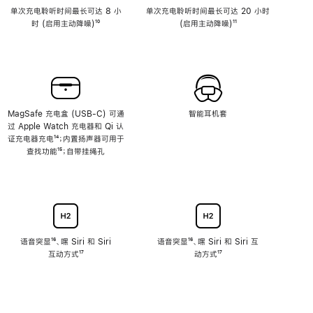
单次充电聆听时间最长可达 8 小
单次充电聆听时间最长可达 20 小时
时 (启用主动降噪)
脚
¹⁰
(启用主动降噪)
脚
¹¹
注
注
MagSafe 充电盒 (USB-C) 可通
智能耳机套
过 Apple Watch 充电器和 Qi 认
证充电器充电
脚
¹⁴；内置扬声器可用于
查找功能
注
脚
¹⁵；自带挂绳孔
注
语音突显
脚
¹⁶、嘿 Siri 和 Siri
语音突显
脚
¹⁶、嘿 Siri 和 Siri 互
互动方式
注
脚
¹⁷
注
动方式
脚
¹⁷
注
注