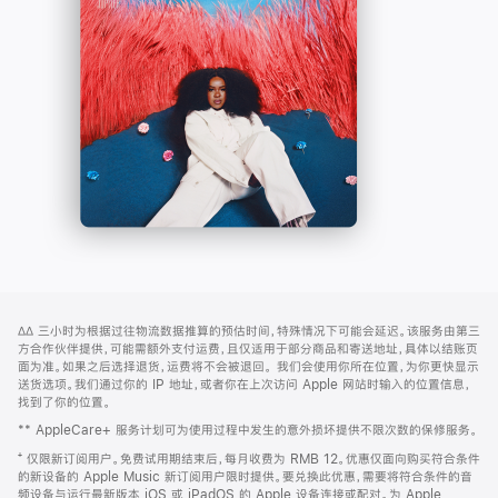
-
打
Apple
开)
Music
网
脚
∆∆
三小时为根据过往物流数据推算的预估时间，特殊情况下可能会延迟。该服务由第三
注
页
方合作伙伴提供，可能需额外支付运费，且仅适用于部分商品和寄送地址，具体以结账页
页
面为准。如果之后选择退货，运费将不会被退回。
我们会使用你所在位置，为你更快显示
送货选项。我们通过你的 IP 地址，或者你在上次访问 Apple 网站时输入的位置信息，
脚
找到了你的位置。
** AppleCare+ 服务计划可为使用过程中发生的意外损坏提供不限次数的保修服务。
⁺ 仅限新订阅用户。免费试用期结束后，每月收费为 RMB 12。优惠仅面向购买符合条件
的新设备的 Apple Music 新订阅用户限时提供。要兑换此优惠，需要将符合条件的音
频设备与运行最新版本 iOS 或 iPadOS 的 Apple 设备连接或配对。为 Apple