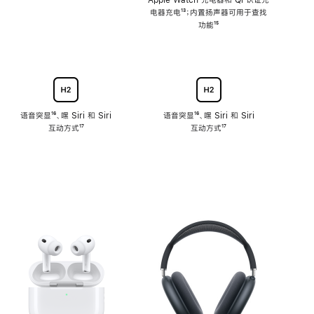
注
Apple Watch 充电器和 Qi 认证充
电器充电
脚
¹³；内置扬声器可用于查找
注
功能
脚
¹⁵
注
语音突显
脚
¹⁶、嘿 Siri 和 Siri
语音突显
脚
¹⁶、嘿 Siri 和 Siri
互动方式
注
脚
¹⁷
互动方式
注
脚
¹⁷
注
注