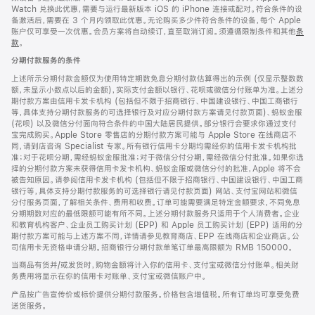
Watch 兑换此优惠，需要与运行最新版本 iOS 的 iPhone 连接或配对。符合条件的设
备激活后，需要在 3 个月内领取此优惠。无论购买多少件符合条件的设备，每个 Apple
账户仅可享受一次优惠。会员方案将自动续订，直至取消订阅。须遵循限制条件和其他
条
款
。
(在
新
分期付款服务的条件
窗
口
上述所示分期付款金额仅为使用特定期数免息分期付款估算得出的示例 (仅显示整数数
中
额，未显示小数点以后的金额)，实际支付金额以银行、花呗或微信分付账单为准。上述分
打
期付款方案由信用卡发卡机构 (包括但不限于招商银行、中国建设银行、中国工商银行
开)
等，具体支持分期付款服务的可选择银行及对应分期付款方案请见付款页面)、蚂蚁金服
(花呗) 以及微信分付面向符合条件的中国大陆居民提供。部分银行会要求你通过支付
宝完成购买。Apple Store 零售店的分期付款方案可能与 Apple Store 在线商店不
同，请到店咨询 Specialist 专家。所有银行信用卡分期均需经你的信用卡发卡机构批
准；对于花呗分期，需经蚂蚁金服批准；对于微信分付分期，需经微信分付批准。如果你选
择的分期付款方案未获得信用卡发卡机构、蚂蚁金服或微信分付的批准，Apple 将不会
被告知原因。请参阅信用卡发卡机构 (包括但不限于招商银行、中国建设银行、中国工商
银行等，具体支持分期付款服务的可选择银行请见付款页面) 网站、支付宝网站和微信
分付服务页面，了解相关条件、费用和收费。订单可能需要满足特定金额要求，不同免息
分期期数对应的最低限额可能有所不同。上述分期付款服务只适用于个人消费者。企业
和教育机构客户、企业员工购买计划 (EPP) 和 Apple 员工购买计划 (EPP) 适用的分
期付款方案可能与上述方案不同，详情请参见教育商店、EPP 在线商店和企业商店。公
司信用卡无资格申请分期。招商银行分期付款单笔订单最高限额为 RMB 150000。
当商品有货并/或发货时，购物金额将计入你的信用卡、支付宝或微信分付账单。相关财
务费用将显示在你的信用卡对账单、支付宝或微信账户中。
产品按广告宣传价或标价提供分期付款服务。价格包含增值税。所有订单均可享受免费
送货服务。