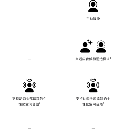
—
不
主动降噪
支
持
主
动
降
噪
—
不
自适应音频和通透模式
脚
⁴
支
注
持
自
适
应
音
频
支持动态头部追踪的个
支持动态头部追踪的个
和
性化空间音频
脚
⁶
性化空间音频
脚
⁶
通
注
注
透
模
式
—
不
—
不
支
支
持
持