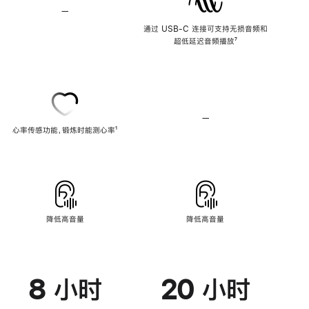
—
不
支
通过 USB-C 连接可支持无损音频和
持
超低延迟音频播放
脚
⁷
无
注
损
音
频
—
不
心率传感功能，锻炼时能测心率
脚
¹
支
注
持
心
率
传
感
功
能
降低高音量
降低高音量
8 小时
20 小时