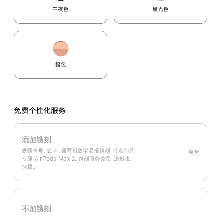
午夜色
星光色
橙色
免费个性化服务
添加镌刻
表情符号、名字、缩写和数字混搭镌刻，打造你的
免费
专属 AirPods Max 2。镌刻服务免费，送货也
快捷。
不加镌刻