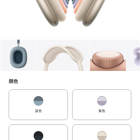
图库
图像
1
图库
图像
2
图库
图像
3
颜色
蓝色
紫色