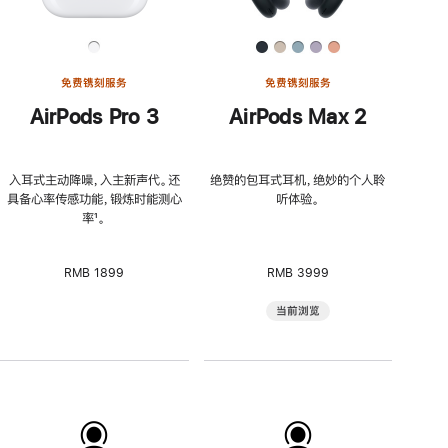
免费镌刻服务
免费镌刻服务
AirPods Pro 3
AirPods Max 2
入耳式主动降噪，入主新声代。还
绝赞的包耳式耳机，绝妙的个人聆
具备心率传感功能，锻炼时能测心
听体验。
率
脚
¹。
注
RMB 1899
RMB 3999
当前浏览