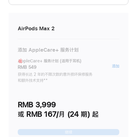
AirPods Max 2
添加 AppleCare+ 服务计划
AppleCare+ 服务计划 (适用于耳机)
AppleC
添加
RMB 549
服
获得长达 2 年的不限次数的意外损坏保修服务
和额外技术支持
脚
**
务
注
计
划
RMB 3,999
(适
用
或 RMB 167/月 (24 期) 起
于
耳
继续
机)