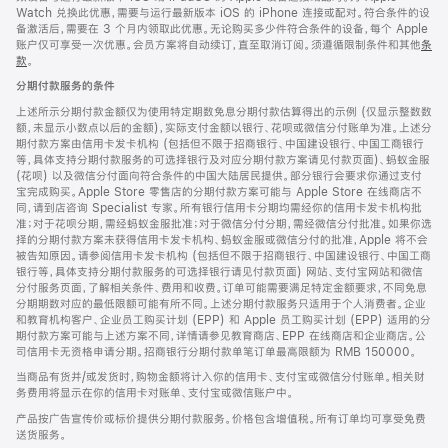
Watch 兑换此优惠，需要与运行最新版本 iOS 的 iPhone 连接或配对。符合条件的设
备激活后，需要在 3 个月内领取此优惠。无论购买多少件符合条件的设备，每个 Apple
账户仅可享受一次优惠。会员方案将自动续订，直至取消订阅。须遵循限制条件和其他
条
款
。
(在
新
分期付款服务的条件
窗
口
上述所示分期付款金额仅为使用特定期数免息分期付款估算得出的示例 (仅显示整数数
中
额，未显示小数点以后的金额)，实际支付金额以银行、花呗或微信分付账单为准。上述分
打
期付款方案由信用卡发卡机构 (包括但不限于招商银行、中国建设银行、中国工商银行
开)
等，具体支持分期付款服务的可选择银行及对应分期付款方案请见付款页面)、蚂蚁金服
(花呗) 以及微信分付面向符合条件的中国大陆居民提供。部分银行会要求你通过支付
宝完成购买。Apple Store 零售店的分期付款方案可能与 Apple Store 在线商店不
同，请到店咨询 Specialist 专家。所有银行信用卡分期均需经你的信用卡发卡机构批
准；对于花呗分期，需经蚂蚁金服批准；对于微信分付分期，需经微信分付批准。如果你选
择的分期付款方案未获得信用卡发卡机构、蚂蚁金服或微信分付的批准，Apple 将不会
被告知原因。请参阅信用卡发卡机构 (包括但不限于招商银行、中国建设银行、中国工商
银行等，具体支持分期付款服务的可选择银行请见付款页面) 网站、支付宝网站和微信
分付服务页面，了解相关条件、费用和收费。订单可能需要满足特定金额要求，不同免息
分期期数对应的最低限额可能有所不同。上述分期付款服务只适用于个人消费者。企业
和教育机构客户、企业员工购买计划 (EPP) 和 Apple 员工购买计划 (EPP) 适用的分
期付款方案可能与上述方案不同，详情请参见教育商店、EPP 在线商店和企业商店。公
司信用卡无资格申请分期。招商银行分期付款单笔订单最高限额为 RMB 150000。
当商品有货并/或发货时，购物金额将计入你的信用卡、支付宝或微信分付账单。相关财
务费用将显示在你的信用卡对账单、支付宝或微信账户中。
产品按广告宣传价或标价提供分期付款服务。价格包含增值税。所有订单均可享受免费
送货服务。