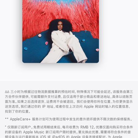
-
打
Apple
开)
Music
网
脚
∆∆
三小时为根据过往物流数据推算的预估时间，特殊情况下可能会延迟。该服务由第三
注
页
方合作伙伴提供，可能需额外支付运费，且仅适用于部分商品和寄送地址，具体以结账页
页
面为准。如果之后选择退货，运费将不会被退回。
我们会使用你所在位置，为你更快显示
送货选项。我们通过你的 IP 地址，或者你在上次访问 Apple 网站时输入的位置信息，
脚
找到了你的位置。
** AppleCare+ 服务计划可为使用过程中发生的意外损坏提供不限次数的保修服务。
⁺ 仅限新订阅用户。免费试用期结束后，每月收费为 RMB 12。优惠仅面向购买符合条件
的新设备的 Apple Music 新订阅用户限时提供。要兑换此优惠，需要将符合条件的音
频设备与运行最新版本 iOS 或 iPadOS 的 Apple 设备连接或配对。为 Apple