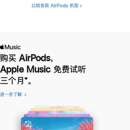
比较各款 AirPods 机型
购买 AirPods，
Apple Music 免费试听
三个月
脚
⁺。
注
进一步了解
进
(在
一
新
步
窗
了
口
解
中