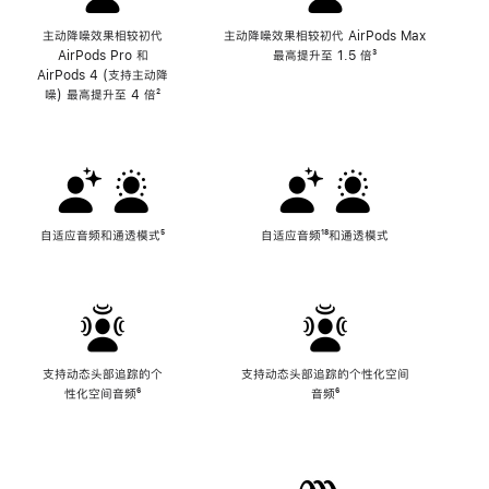
主动降噪效果相较初代
主动降噪效果相较初代 AirPods Max
AirPods Pro 和
最高提升至 1.5 倍
脚
³
AirPods 4 (支持主动降
注
噪) 最高提升至 4 倍
脚
²
注
自适应音频和通透模式
脚
⁵
自适应音频
脚
¹⁸和通透模式
注
注
支持动态头部追踪的个
支持动态头部追踪的个性化空间
性化空间音频
脚
⁶
音频
脚
⁶
注
注