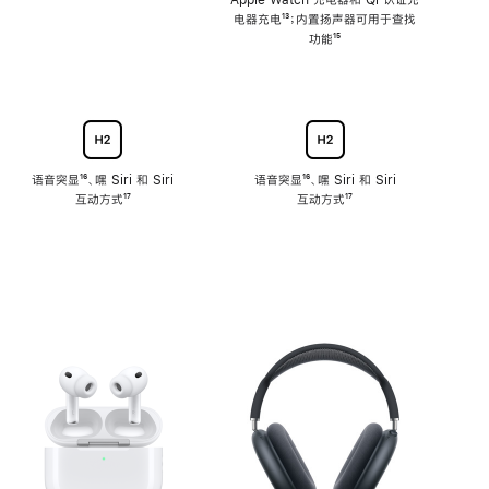
注
Apple Watch 充电器和 Qi 认证充
电器充电
脚
¹³；内置扬声器可用于查找
注
功能
脚
¹⁵
注
语音突显
脚
¹⁶、嘿 Siri 和 Siri
语音突显
脚
¹⁶、嘿 Siri 和 Siri
互动方式
注
脚
¹⁷
互动方式
注
脚
¹⁷
注
注