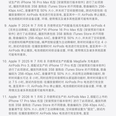
试生产的 iPhone 16 Pro Max 机型 (安装预发行版本软件) 进行了此项测
试。播放列表包括 358 首购自 iTunes Store 的不同歌曲，歌曲编码为 256-
Kbps AAC。音量调节至 50% 大小，并关闭了空间音频功能。测试内容包括：在
播放音频时对 AirPods 电池进行完全放电，直至其中一只 AirPods 停止播放。
电池续航时间依设备设置、环境、使用情况及诸多其他因素可能有所差异。
Apple 于 2024 年 7 月和 8 月使用试生产的配备无线充电盒的 AirPods 4
(支持主动降噪)，搭配试生产的 iPhone 16 Pro Max 机型 (安装预发行版本
软件) 进行了此项测试。播放列表包括 358 首购自 iTunes Store 的不同歌
曲，歌曲编码为 256-Kbps AAC。音量调节至 50% 大小，并关闭了空间音频、
对话感知和噪声控制功能。噪声控制设置为主动降噪时，聆听时间最长可达 4 小
时。测试内容包括：在播放音频时对 AirPods 电池进行完全放电，直至其中一只
AirPods 停止播放。电池续航时间依设备设置、环境、使用情况及诸多其他因素
可能有所差异。
Apple 于 2025 年 7 月和 8 月使用试生产的配备 MagSafe 充电盒的
AirPods Pro 3，搭配试生产的 iPhone 17 Pro 机型 (安装预发行版本软件)
进行了此项测试。播放列表包括 358 首购自 iTunes Store 的不同歌曲，歌曲
编码为 256-Kbps AAC。音量调节至 50% 大小，并启用主动降噪功能时，聆
听时间最长可达 8 小时。同时启用空间音频和头部追踪功能时，聆听时间最长可
达 7.5 小时。测试内容包括：在播放音频时对 AirPods Pro 电池进行完全放
电，直至其中一只 AirPods Pro 停止播放。电池续航时间依设备设置、环境、使
用情况及诸多其他因素可能有所差异。
Apple 于 2026 年 1 月和 2 月使用试生产的 AirPods Max 2，搭配已上市的
iPhone 17 Pro Max 机型 (安装预发行版本软件) 进行了此项测试。播放列表
包括 358 首购自 iTunes Store 的不同歌曲，歌曲编码为 256-Kbps AAC。
音量调节至 50% 大小，启用了主动降噪功能，空间音频设置为“固定”。测试内
容包括：在播放音频时对 AirPods Max 电池进行完全放电，直至