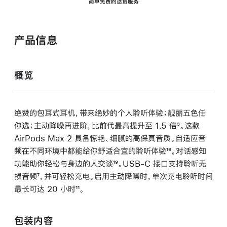
简单免费的退货服务
产品信息
概览
绝赞的包耳式耳机，带来绝妙的个人聆听体验；靓丽五色任
你选；主动降噪再进阶，比前代最高提升至 1.5 倍
脚
³。这款
AirPods Max 2 具备惊艳、细腻的高保真音质。自适应音
注
频在不同环境中都能给你舒适合宜的聆听体验
脚
¹⁹。对话感知
功能助你轻松与身边的人交谈
脚
¹⁹。USB-C 接口支持聆听无
注
损音频
脚
⁷，并可轻松充电。启用主动降噪时，单次充电聆听时间
注
最长可达 20 小时
注
脚
¹¹。
注
包装内容