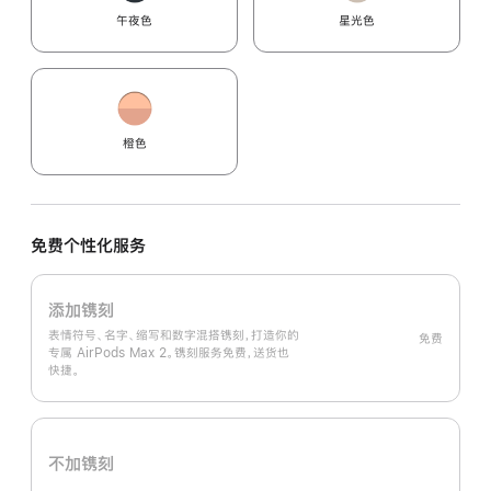
午夜色
星光色
橙色
免费个性化服务
添加镌刻
表情符号、名字、缩写和数字混搭镌刻，打造你的
免费
专属 AirPods Max 2。镌刻服务免费，送货也
快捷。
不加镌刻