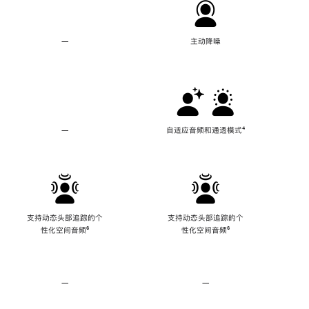
—
不
主动降噪
支
持
主
动
降
噪
—
不
自适应音频和通透模式
脚
⁴
支
注
持
自
适
应
音
频
支持动态头部追踪的个
支持动态头部追踪的个
和
性化空间音频
脚
⁶
性化空间音频
脚
⁶
通
注
注
透
模
式
—
不
—
不
支
支
持
持