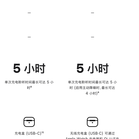
无
无
损
损
—
不
—
不
音
音
支
支
频
频
持
持
心
心
率
率
—
不
—
不
传
传
支
支
感
感
持
持
功
功
降
降
能
能
低
低
5 小时
5 小时
高
高
音
音
量
量
功
功
单次充电聆听时间最长可达 5 小
单次充电聆听时间最长可达 5 小
能
能
时
脚
⁸
时 (启用主动降噪时，最长可达
注
4 小时)
脚
⁹
注
充电盒 (USB-C)
脚
¹²
无线充电盒 (USB‑C) 可通过