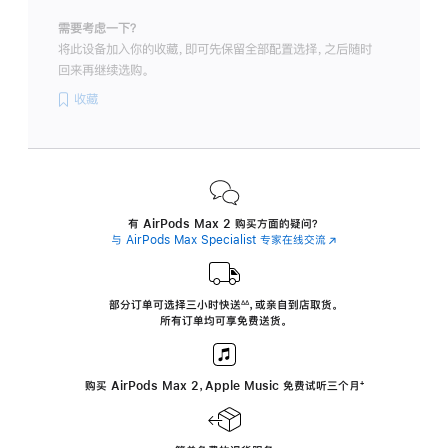
需要考虑一下？
将此设备加入你的收藏，即可先保留全部配置选择，之后随时
回来再继续选购。
收藏
有 AirPods Max 2 购买方面的疑问？
与 AirPods Max Specialist 专家在线交流
(在
新
窗
口
中
部分订单可选择三小时
快送
，
或亲自到店取货。
∆∆
 ${translate.store.a11y.footnote} 
打
所有订单均可享免费送货。
开)
购买 AirPods Max 2，Apple Music 免费试听三个月
‍脚
‍⁺
注