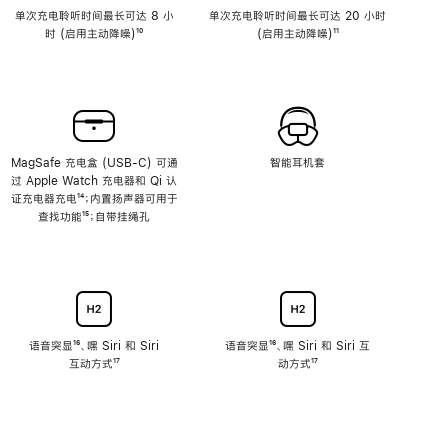
单次充电聆听时间最长可达 8 小
单次充电聆听时间最长可达 20 小时
时 (启用主动降噪)
脚
¹⁰
(启用主动降噪)
脚
¹¹
注
注
MagSafe 充电盒 (USB-C) 可通
智能耳机套
过 Apple Watch 充电器和 Qi 认
证充电器充电
脚
¹⁴；内置扬声器可用于
查找功能
注
脚
¹⁵；自带挂绳孔
注
语音突显
脚
¹⁶、嘿 Siri 和 Siri
语音突显
脚
¹⁶、嘿 Siri 和 Siri 互
互动方式
注
脚
¹⁷
注
动方式
脚
¹⁷
注
注