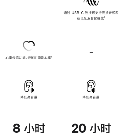
—
不
支
通过 USB-C 连接可支持无损音频和
持
超低延迟音频播放
脚
⁷
无
注
损
音
频
—
不
心率传感功能，锻炼时能测心率
脚
¹
支
注
持
心
率
传
感
功
能
降低高音量
降低高音量
8 小时
20 小时