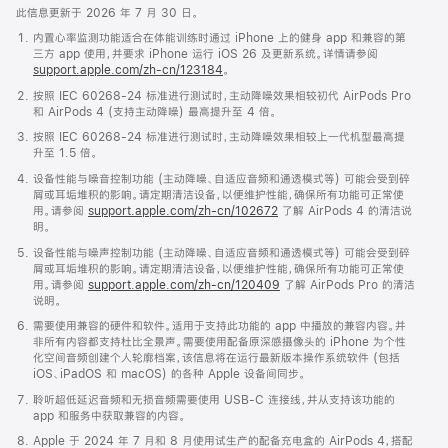
此信息更新于 2026 年 7 月 30 日。
内置心率监测功能适合在体能训练时通过 iPhone 上的健身 app 和兼容的第
三方 app 使用，并要求 iPhone 运行 iOS 26 及更新系统。详情请参阅
support.apple.com/zh-cn/123184
。
按照 IEC 60268-24 标准进行测试时，主动降噪效果相较初代 AirPods Pro
和 AirPods 4 (支持主动降噪) 最高提升至 4 倍。
按照 IEC 60268-24 标准进行测试时，主动降噪效果相较上一代机型最高提
升至 1.5 倍。
设备性能与噪音控制功能 (主动降噪、自适应音频和通透模式等) 可能会受到碎
屑或耳垢堆积的影响。请定期清洁设备，以便维护性能，确保所有功能可正常使
用。请参阅
support.apple.com/zh-cn/102672
了解 AirPods 4 的清洁说
明。
设备性能与噪声控制功能 (主动降噪、自适应音频和通透模式等) 可能会受到碎
屑或耳垢堆积的影响。请定期清洁设备，以便维护性能，确保所有功能可正常使
用。请参阅
support.apple.com/zh-cn/120409
了解 AirPods Pro 的清洁
说明。
需要使用兼容的硬件和软件。适用于支持此功能的 app 中播放的兼容内容。并
非所有内容都支持杜比全景声。需要使用配备原深感摄像头的 iPhone 为个性
化空间音频创建个人轮廓档案，该信息将在运行最新版本操作系统软件 (包括
iOS、iPadOS 和 macOS) 的各种 Apple 设备间同步。
聆听超低延迟音频和无损音频需要使用 USB-C 连接线，并从支持该功能的
app 和服务中获取兼容的内容。
Apple 于 2024 年 7 月和 8 月使用试生产的配备充电盒的 AirPods 4，搭配