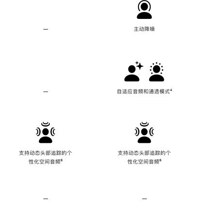
—
不
主动降噪
支
持
主
动
降
噪
—
不
自适应音频和通透模式
脚
⁴
支
注
持
自
适
应
音
频
支持动态头部追踪的个
支持动态头部追踪的个
和
性化空间音频
脚
⁶
性化空间音频
脚
⁶
通
注
注
透
模
式
—
不
—
不
支
支
持
持