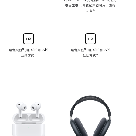
注
Apple Watch 充电器和 Qi 认证充
电器充电
脚
¹³；内置扬声器可用于查找
注
功能
脚
¹⁵
注
语音突显
脚
¹⁶、嘿 Siri 和 Siri
语音突显
脚
¹⁶、嘿 Siri 和 Siri
互动方式
注
脚
¹⁷
互动方式
注
脚
¹⁷
注
注