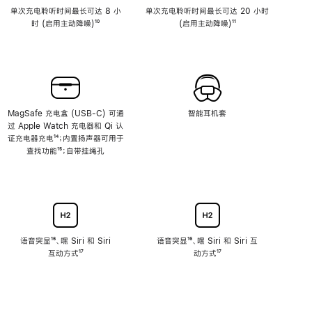
单次充电聆听时间最长可达 8 小
单次充电聆听时间最长可达 20 小时
时 (启用主动降噪)
脚
¹⁰
(启用主动降噪)
脚
¹¹
注
注
MagSafe 充电盒 (USB-C) 可通
智能耳机套
过 Apple Watch 充电器和 Qi 认
证充电器充电
脚
¹⁴；内置扬声器可用于
查找功能
注
脚
¹⁵；自带挂绳孔
注
语音突显
脚
¹⁶、嘿 Siri 和 Siri
语音突显
脚
¹⁶、嘿 Siri 和 Siri 互
互动方式
注
脚
¹⁷
注
动方式
脚
¹⁷
注
注