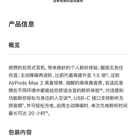
简单免费的退货服务
产品信息
概览
绝赞的包耳式耳机，带来绝妙的个人聆听体验；靓丽五色任
你选；主动降噪再进阶，比前代最高提升至 1.5 倍
脚
³。这款
AirPods Max 2 具备惊艳、细腻的高保真音质。自适应音
注
频在不同环境中都能给你舒适合宜的聆听体验
脚
¹⁹。对话感知
功能助你轻松与身边的人交谈
脚
¹⁹。USB-C 接口支持聆听无
注
损音频
脚
⁷，并可轻松充电。启用主动降噪时，单次充电聆听时间
注
最长可达 20 小时
注
脚
¹¹。
注
包装内容