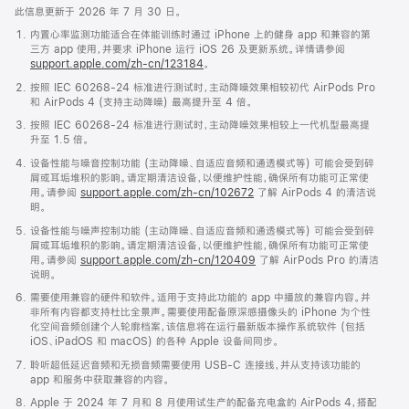
此信息更新于 2026 年 7 月 30 日。
内置心率监测功能适合在体能训练时通过 iPhone 上的健身 app 和兼容的第
三方 app 使用，并要求 iPhone 运行 iOS 26 及更新系统。详情请参阅
support.apple.com/zh-cn/123184
。
按照 IEC 60268-24 标准进行测试时，主动降噪效果相较初代 AirPods Pro
和 AirPods 4 (支持主动降噪) 最高提升至 4 倍。
按照 IEC 60268-24 标准进行测试时，主动降噪效果相较上一代机型最高提
升至 1.5 倍。
设备性能与噪音控制功能 (主动降噪、自适应音频和通透模式等) 可能会受到碎
屑或耳垢堆积的影响。请定期清洁设备，以便维护性能，确保所有功能可正常使
用。请参阅
support.apple.com/zh-cn/102672
了解 AirPods 4 的清洁说
明。
设备性能与噪声控制功能 (主动降噪、自适应音频和通透模式等) 可能会受到碎
屑或耳垢堆积的影响。请定期清洁设备，以便维护性能，确保所有功能可正常使
用。请参阅
support.apple.com/zh-cn/120409
了解 AirPods Pro 的清洁
说明。
需要使用兼容的硬件和软件。适用于支持此功能的 app 中播放的兼容内容。并
非所有内容都支持杜比全景声。需要使用配备原深感摄像头的 iPhone 为个性
化空间音频创建个人轮廓档案，该信息将在运行最新版本操作系统软件 (包括
iOS、iPadOS 和 macOS) 的各种 Apple 设备间同步。
聆听超低延迟音频和无损音频需要使用 USB-C 连接线，并从支持该功能的
app 和服务中获取兼容的内容。
Apple 于 2024 年 7 月和 8 月使用试生产的配备充电盒的 AirPods 4，搭配