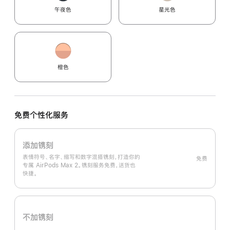
午夜色
星光色
橙色
免费个性化服务
添加镌刻
表情符号、名字、缩写和数字混搭镌刻，打造你的
免费
专属 AirPods Max 2。镌刻服务免费，送货也
快捷。
不加镌刻