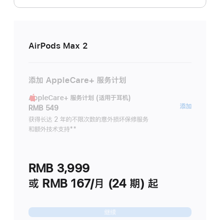
AirPods Max 2
添加 AppleCare+ 服务计划
AppleCare+ 服务计划 (适用于耳机)
AppleC
添加
RMB 549
服
获得长达 2 年的不限次数的意外损坏保修服务
和额外技术支持
脚
**
务
注
计
划
RMB 3,999
(适
用
或 RMB 167/月 (24 期) 起
于
耳
继续
机)