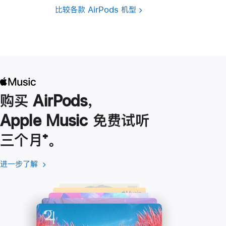
比较各款 AirPods 机型
购买 AirPods，
Apple Music 免费试听
三个月
脚
⁺。
注
进一步了解
进
(在
一
新
步
窗
了
口
解
中