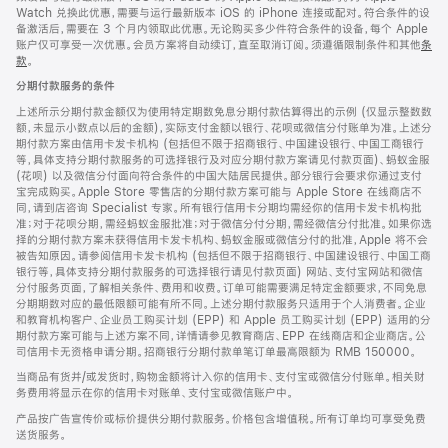
Watch 兑换此优惠，需要与运行最新版本 iOS 的 iPhone 连接或配对。符合条件的设
备激活后，需要在 3 个月内领取此优惠。无论购买多少件符合条件的设备，每个 Apple
账户仅可享受一次优惠。会员方案将自动续订，直至取消订阅。须遵循限制条件和其他
条
款
。
(在
新
分期付款服务的条件
窗
口
上述所示分期付款金额仅为使用特定期数免息分期付款估算得出的示例 (仅显示整数数
中
额，未显示小数点以后的金额)，实际支付金额以银行、花呗或微信分付账单为准。上述分
打
期付款方案由信用卡发卡机构 (包括但不限于招商银行、中国建设银行、中国工商银行
开)
等，具体支持分期付款服务的可选择银行及对应分期付款方案请见付款页面)、蚂蚁金服
(花呗) 以及微信分付面向符合条件的中国大陆居民提供。部分银行会要求你通过支付
宝完成购买。Apple Store 零售店的分期付款方案可能与 Apple Store 在线商店不
同，请到店咨询 Specialist 专家。所有银行信用卡分期均需经你的信用卡发卡机构批
准；对于花呗分期，需经蚂蚁金服批准；对于微信分付分期，需经微信分付批准。如果你选
择的分期付款方案未获得信用卡发卡机构、蚂蚁金服或微信分付的批准，Apple 将不会
被告知原因。请参阅信用卡发卡机构 (包括但不限于招商银行、中国建设银行、中国工商
银行等，具体支持分期付款服务的可选择银行请见付款页面) 网站、支付宝网站和微信
分付服务页面，了解相关条件、费用和收费。订单可能需要满足特定金额要求，不同免息
分期期数对应的最低限额可能有所不同。上述分期付款服务只适用于个人消费者。企业
和教育机构客户、企业员工购买计划 (EPP) 和 Apple 员工购买计划 (EPP) 适用的分
期付款方案可能与上述方案不同，详情请参见教育商店、EPP 在线商店和企业商店。公
司信用卡无资格申请分期。招商银行分期付款单笔订单最高限额为 RMB 150000。
当商品有货并/或发货时，购物金额将计入你的信用卡、支付宝或微信分付账单。相关财
务费用将显示在你的信用卡对账单、支付宝或微信账户中。
产品按广告宣传价或标价提供分期付款服务。价格包含增值税。所有订单均可享受免费
送货服务。