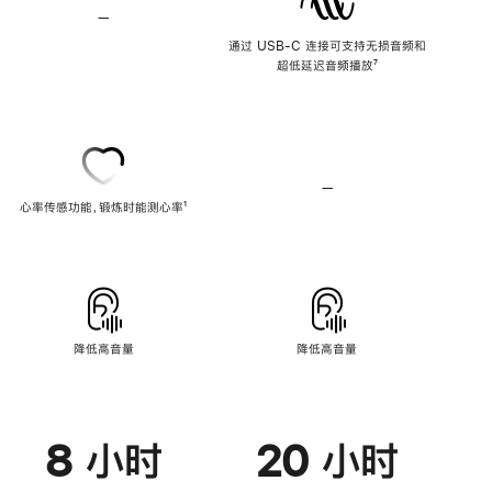
—
不
支
通过 USB-C 连接可支持无损音频和
持
超低延迟音频播放
脚
⁷
无
注
损
音
频
—
不
心率传感功能，锻炼时能测心率
脚
¹
支
注
持
心
率
传
感
功
能
降低高音量
降低高音量
8 小时
20 小时