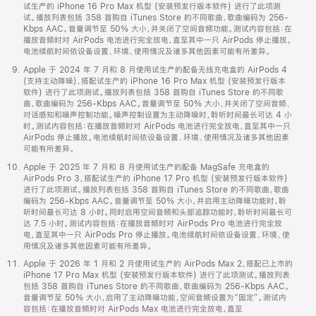
试生产的 iPhone 16 Pro Max 机型 (安装预发行版本软件) 进行了此项测
试。播放列表包括 358 首购自 iTunes Store 的不同歌曲，歌曲编码为 256-
Kbps AAC。音量调节至 50% 大小，并关闭了空间音频功能。测试内容包括：在
播放音频时对 AirPods 电池进行完全放电，直至其中一只 AirPods 停止播放。
电池续航时间依设备设置、环境、使用情况及诸多其他因素可能有所差异。
Apple 于 2024 年 7 月和 8 月使用试生产的配备无线充电盒的 AirPods 4
(支持主动降噪)，搭配试生产的 iPhone 16 Pro Max 机型 (安装预发行版本
软件) 进行了此项测试。播放列表包括 358 首购自 iTunes Store 的不同歌
曲，歌曲编码为 256-Kbps AAC。音量调节至 50% 大小，并关闭了空间音频、
对话感知和噪声控制功能。噪声控制设置为主动降噪时，聆听时间最长可达 4 小
时。测试内容包括：在播放音频时对 AirPods 电池进行完全放电，直至其中一只
AirPods 停止播放。电池续航时间依设备设置、环境、使用情况及诸多其他因素
可能有所差异。
Apple 于 2025 年 7 月和 8 月使用试生产的配备 MagSafe 充电盒的
AirPods Pro 3，搭配试生产的 iPhone 17 Pro 机型 (安装预发行版本软件)
进行了此项测试。播放列表包括 358 首购自 iTunes Store 的不同歌曲，歌曲
编码为 256-Kbps AAC。音量调节至 50% 大小，并启用主动降噪功能时，聆
听时间最长可达 8 小时。同时启用空间音频和头部追踪功能时，聆听时间最长可
达 7.5 小时。测试内容包括：在播放音频时对 AirPods Pro 电池进行完全放
电，直至其中一只 AirPods Pro 停止播放。电池续航时间依设备设置、环境、使
用情况及诸多其他因素可能有所差异。
Apple 于 2026 年 1 月和 2 月使用试生产的 AirPods Max 2，搭配已上市的
iPhone 17 Pro Max 机型 (安装预发行版本软件) 进行了此项测试。播放列表
包括 358 首购自 iTunes Store 的不同歌曲，歌曲编码为 256-Kbps AAC。
音量调节至 50% 大小，启用了主动降噪功能，空间音频设置为“固定”。测试内
容包括：在播放音频时对 AirPods Max 电池进行完全放电，直至