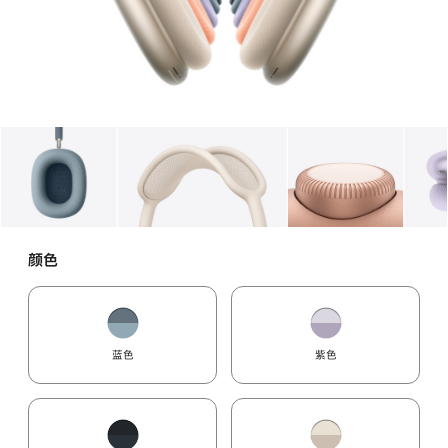
图库
图像
1
图库
图像
2
图库
图像
3
颜色
蓝色
紫色