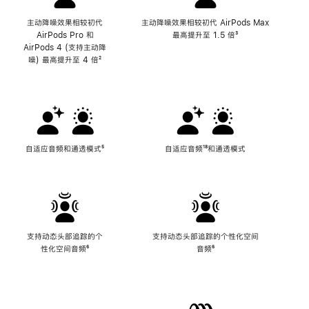
主动降噪效果相较初代
主动降噪效果相较初代 AirPods Max
AirPods Pro 和
最高提升至 1.5 倍
脚
³
AirPods 4 (支持主动降
注
噪) 最高提升至 4 倍
脚
²
注
自适应音频和通透模式
脚
⁵
自适应音频
脚
¹⁸和通透模式
注
注
支持动态头部追踪的个
支持动态头部追踪的个性化空间
性化空间音频
脚
⁶
音频
脚
⁶
注
注