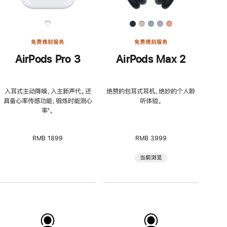
免费镌刻服务
免费镌刻服务
AirPods Pro 3
AirPods Max 2
入耳式主动降噪，入主新声代。还
绝赞的包耳式耳机，绝妙的个人聆
具备心率传感功能，锻炼时能测心
听体验。
率
脚
¹。
注
RMB 1899
RMB 3999
当前浏览