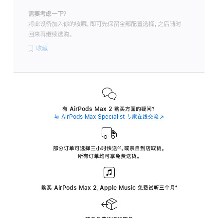
需要考虑一下？
将此设备加入你的收藏，即可先保留全部配置选择，之后随时
回来再继续选购。
收藏
有 AirPods Max 2 购买方面的疑问？
与 AirPods Max Specialist 专家在线交流
(在
新
窗
口
中
部分订单可选择三小时
快送
，
或亲自到店取货。
∆∆
 ${translate.store.a11y.footnote} 
打
所有订单均可享免费送货。
开)
购买 AirPods Max 2，Apple Music 免费试听三个月
‍脚
‍⁺
注