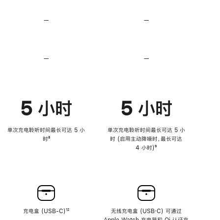
无
无
损
损
—
不
—
不
音
音
支
支
频
频
持
持
心
心
率
率
—
不
—
不
传
传
支
支
感
感
持
持
功
功
降
降
能
能
低
低
5 小时
5 小时
高
高
音
音
量
量
功
功
单次充电聆听时间最长可达 5 小
单次充电聆听时间最长可达 5 小
能
能
时
脚
⁸
时 (启用主动降噪时，最长可达
注
4 小时)
脚
⁹
注
充电盒 (USB-C)
脚
¹²
无线充电盒 (USB‑C) 可通过