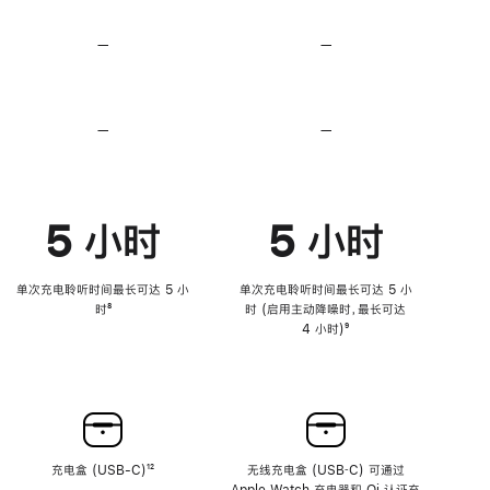
无
无
损
损
—
不
—
不
音
音
支
支
频
频
持
持
心
心
率
率
—
不
—
不
传
传
支
支
感
感
持
持
功
功
降
降
能
能
低
低
5 小时
5 小时
高
高
音
音
量
量
功
功
单次充电聆听时间最长可达 5 小
单次充电聆听时间最长可达 5 小
能
能
时
脚
⁸
时 (启用主动降噪时，最长可达
注
4 小时)
脚
⁹
注
充电盒 (USB-C)
脚
¹²
无线充电盒 (USB‑C) 可通过