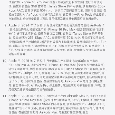
试生产的 iPhone 16 Pro Max 机型 (安装预发行版本软件) 进行了此项测
试。播放列表包括 358 首购自 iTunes Store 的不同歌曲，歌曲编码为 256-
Kbps AAC。音量调节至 50% 大小，并关闭了空间音频功能。测试内容包括：在
播放音频时对 AirPods 电池进行完全放电，直至其中一只 AirPods 停止播放。
电池续航时间依设备设置、环境、使用情况及诸多其他因素可能有所差异。
Apple 于 2024 年 7 月和 8 月使用试生产的配备无线充电盒的 AirPods 4
(支持主动降噪)，搭配试生产的 iPhone 16 Pro Max 机型 (安装预发行版本
软件) 进行了此项测试。播放列表包括 358 首购自 iTunes Store 的不同歌
曲，歌曲编码为 256-Kbps AAC。音量调节至 50% 大小，并关闭了空间音频、
对话感知和噪声控制功能。噪声控制设置为主动降噪时，聆听时间最长可达 4 小
时。测试内容包括：在播放音频时对 AirPods 电池进行完全放电，直至其中一只
AirPods 停止播放。电池续航时间依设备设置、环境、使用情况及诸多其他因素
可能有所差异。
Apple 于 2025 年 7 月和 8 月使用试生产的配备 MagSafe 充电盒的
AirPods Pro 3，搭配试生产的 iPhone 17 Pro 机型 (安装预发行版本软件)
进行了此项测试。播放列表包括 358 首购自 iTunes Store 的不同歌曲，歌曲
编码为 256-Kbps AAC。音量调节至 50% 大小，并启用主动降噪功能时，聆
听时间最长可达 8 小时。同时启用空间音频和头部追踪功能时，聆听时间最长可
达 7.5 小时。测试内容包括：在播放音频时对 AirPods Pro 电池进行完全放
电，直至其中一只 AirPods Pro 停止播放。电池续航时间依设备设置、环境、使
用情况及诸多其他因素可能有所差异。
Apple 于 2026 年 1 月和 2 月使用试生产的 AirPods Max 2，搭配已上市的
iPhone 17 Pro Max 机型 (安装预发行版本软件) 进行了此项测试。播放列表
包括 358 首购自 iTunes Store 的不同歌曲，歌曲编码为 256-Kbps AAC。
音量调节至 50% 大小，启用了主动降噪功能，空间音频设置为“固定”。测试内
容包括：在播放音频时对 AirPods Max 电池进行完全放电，直至