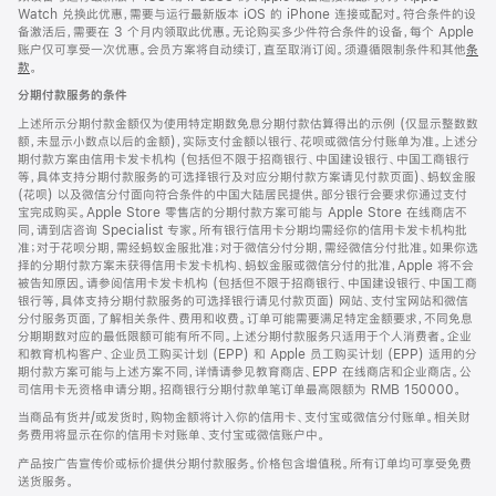
Watch 兑换此优惠，需要与运行最新版本 iOS 的 iPhone 连接或配对。符合条件的设
备激活后，需要在 3 个月内领取此优惠。无论购买多少件符合条件的设备，每个 Apple
账户仅可享受一次优惠。会员方案将自动续订，直至取消订阅。须遵循限制条件和其他
条
款
。
(在
新
分期付款服务的条件
窗
口
上述所示分期付款金额仅为使用特定期数免息分期付款估算得出的示例 (仅显示整数数
中
额，未显示小数点以后的金额)，实际支付金额以银行、花呗或微信分付账单为准。上述分
打
期付款方案由信用卡发卡机构 (包括但不限于招商银行、中国建设银行、中国工商银行
开)
等，具体支持分期付款服务的可选择银行及对应分期付款方案请见付款页面)、蚂蚁金服
(花呗) 以及微信分付面向符合条件的中国大陆居民提供。部分银行会要求你通过支付
宝完成购买。Apple Store 零售店的分期付款方案可能与 Apple Store 在线商店不
同，请到店咨询 Specialist 专家。所有银行信用卡分期均需经你的信用卡发卡机构批
准；对于花呗分期，需经蚂蚁金服批准；对于微信分付分期，需经微信分付批准。如果你选
择的分期付款方案未获得信用卡发卡机构、蚂蚁金服或微信分付的批准，Apple 将不会
被告知原因。请参阅信用卡发卡机构 (包括但不限于招商银行、中国建设银行、中国工商
银行等，具体支持分期付款服务的可选择银行请见付款页面) 网站、支付宝网站和微信
分付服务页面，了解相关条件、费用和收费。订单可能需要满足特定金额要求，不同免息
分期期数对应的最低限额可能有所不同。上述分期付款服务只适用于个人消费者。企业
和教育机构客户、企业员工购买计划 (EPP) 和 Apple 员工购买计划 (EPP) 适用的分
期付款方案可能与上述方案不同，详情请参见教育商店、EPP 在线商店和企业商店。公
司信用卡无资格申请分期。招商银行分期付款单笔订单最高限额为 RMB 150000。
当商品有货并/或发货时，购物金额将计入你的信用卡、支付宝或微信分付账单。相关财
务费用将显示在你的信用卡对账单、支付宝或微信账户中。
产品按广告宣传价或标价提供分期付款服务。价格包含增值税。所有订单均可享受免费
送货服务。