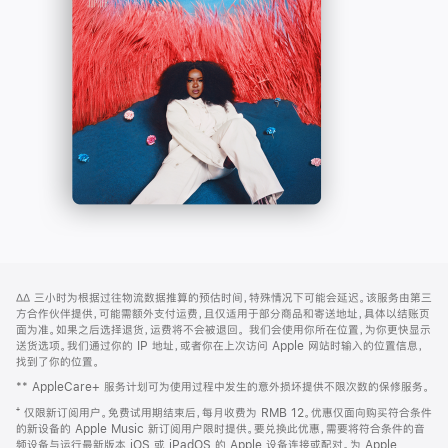
-
打
Apple
开)
Music
网
脚
∆∆
三小时为根据过往物流数据推算的预估时间，特殊情况下可能会延迟。该服务由第三
注
页
方合作伙伴提供，可能需额外支付运费，且仅适用于部分商品和寄送地址，具体以结账页
页
面为准。如果之后选择退货，运费将不会被退回。
我们会使用你所在位置，为你更快显示
送货选项。我们通过你的 IP 地址，或者你在上次访问 Apple 网站时输入的位置信息，
脚
找到了你的位置。
** AppleCare+ 服务计划可为使用过程中发生的意外损坏提供不限次数的保修服务。
⁺ 仅限新订阅用户。免费试用期结束后，每月收费为 RMB 12。优惠仅面向购买符合条件
的新设备的 Apple Music 新订阅用户限时提供。要兑换此优惠，需要将符合条件的音
频设备与运行最新版本 iOS 或 iPadOS 的 Apple 设备连接或配对。为 Apple