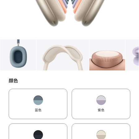
图库
图像
1
图库
图像
2
图库
图像
3
颜色
蓝色
紫色