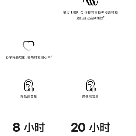
—
不
支
通过 USB-C 连接可支持无损音频和
持
超低延迟音频播放
脚
⁷
无
注
损
音
频
—
不
心率传感功能，锻炼时能测心率
脚
¹
支
注
持
心
率
传
感
功
能
降低高音量
降低高音量
8 小时
20 小时