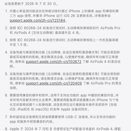
此信息更新于 2026 年 7 月 30 日。
内置心率监测功能适合在体能训练时通过 iPhone 上的健身 app 和兼容的第
三方 app 使用，并要求 iPhone 运行 iOS 26 及更新系统。详情请参阅
support.apple.com/zh-cn/123184
。
按照 IEC 60268-24 标准进行测试时，主动降噪效果相较初代 AirPods Pro
和 AirPods 4 (支持主动降噪) 最高提升至 4 倍。
按照 IEC 60268-24 标准进行测试时，主动降噪效果相较上一代机型最高提
升至 1.5 倍。
设备性能与噪音控制功能 (主动降噪、自适应音频和通透模式等) 可能会受到碎
屑或耳垢堆积的影响。请定期清洁设备，以便维护性能，确保所有功能可正常使
用。请参阅
support.apple.com/zh-cn/102672
了解 AirPods 4 的清洁说
明。
设备性能与噪声控制功能 (主动降噪、自适应音频和通透模式等) 可能会受到碎
屑或耳垢堆积的影响。请定期清洁设备，以便维护性能，确保所有功能可正常使
用。请参阅
support.apple.com/zh-cn/120409
了解 AirPods Pro 的清洁
说明。
需要使用兼容的硬件和软件。适用于支持此功能的 app 中播放的兼容内容。并
非所有内容都支持杜比全景声。需要使用配备原深感摄像头的 iPhone 为个性
化空间音频创建个人轮廓档案，该信息将在运行最新版本操作系统软件 (包括
iOS、iPadOS 和 macOS) 的各种 Apple 设备间同步。
聆听超低延迟音频和无损音频需要使用 USB-C 连接线，并从支持该功能的
app 和服务中获取兼容的内容。
Apple 于 2024 年 7 月和 8 月使用试生产的配备充电盒的 AirPods 4，搭配