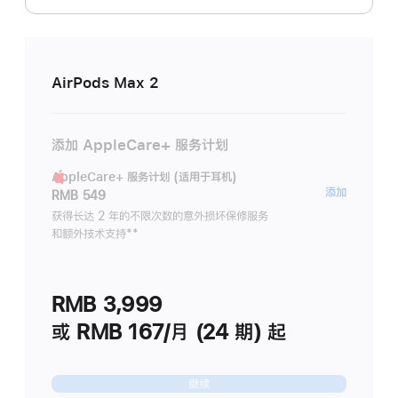
AirPods Max 2
添加 AppleCare+ 服务计划
AppleCare+ 服务计划 (适用于耳机)
AppleC
添加
RMB 549
服
获得长达 2 年的不限次数的意外损坏保修服务
和额外技术支持
脚
**
务
注
计
划
RMB 3,999
(适
用
或 RMB 167/月 (24 期) 起
于
耳
继续
机)