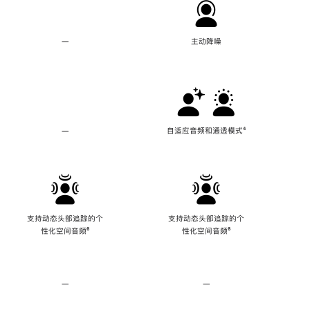
—
不
主动降噪
支
持
主
动
降
噪
—
不
自适应音频和通透模式
脚
⁴
支
注
持
自
适
应
音
频
支持动态头部追踪的个
支持动态头部追踪的个
和
性化空间音频
脚
⁶
性化空间音频
脚
⁶
通
注
注
透
模
式
—
不
—
不
支
支
持
持