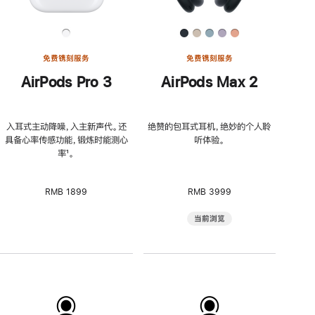
免费镌刻服务
免费镌刻服务
AirPods Pro 3
AirPods Max 2
入耳式主动降噪，入主新声代。还
绝赞的包耳式耳机，绝妙的个人聆
具备心率传感功能，锻炼时能测心
听体验。
率
脚
¹。
注
RMB 1899
RMB 3999
当前浏览