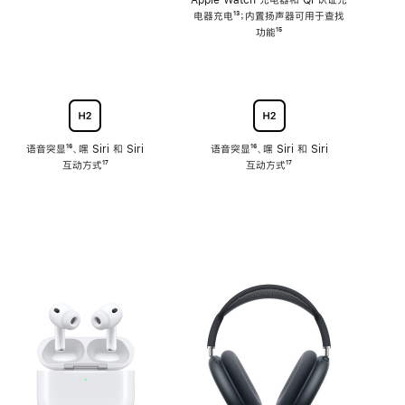
注
Apple Watch 充电器和 Qi 认证充
电器充电
脚
¹³；内置扬声器可用于查找
注
功能
脚
¹⁵
注
语音突显
脚
¹⁶、嘿 Siri 和 Siri
语音突显
脚
¹⁶、嘿 Siri 和 Siri
互动方式
注
脚
¹⁷
互动方式
注
脚
¹⁷
注
注