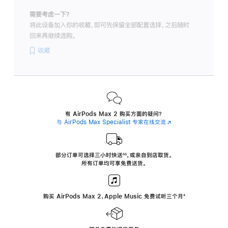
需要考虑一下？
将此设备加入你的收藏，即可先保留全部配置选择，之后随时
回来再继续选购。
收藏
有 AirPods Max 2 购买方面的疑问？
与 AirPods Max Specialist 专家在线交流
(在
新
窗
口
中
部分订单可选择三小时
快送
，
或亲自到店取货。
∆∆
 ${translate.store.a11y.footnote} 
打
所有订单均可享免费送货。
开)
购买 AirPods Max 2，Apple Music 免费试听三个月
‍脚
‍⁺
注