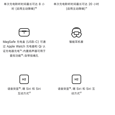
单次充电聆听时间最长可达 8 小
单次充电聆听时间最长可达 20 小时
时 (启用主动降噪)
脚
¹⁰
(启用主动降噪)
脚
¹¹
注
注
MagSafe 充电盒 (USB-C) 可通
智能耳机套
过 Apple Watch 充电器和 Qi 认
证充电器充电
脚
¹⁴；内置扬声器可用于
查找功能
注
脚
¹⁵；自带挂绳孔
注
语音突显
脚
¹⁶、嘿 Siri 和 Siri
语音突显
脚
¹⁶、嘿 Siri 和 Siri 互
互动方式
注
脚
¹⁷
注
动方式
脚
¹⁷
注
注