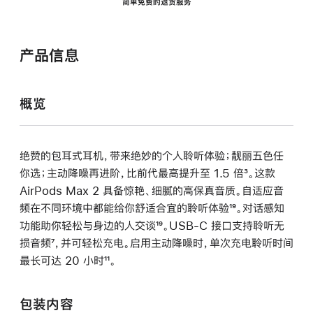
简单免费的退货服务
产品信息
概览
绝赞的包耳式耳机，带来绝妙的个人聆听体验；靓丽五色任
你选；主动降噪再进阶，比前代最高提升至 1.5 倍
脚
³。这款
AirPods Max 2 具备惊艳、细腻的高保真音质。自适应音
注
频在不同环境中都能给你舒适合宜的聆听体验
脚
¹⁹。对话感知
功能助你轻松与身边的人交谈
脚
¹⁹。USB-C 接口支持聆听无
注
损音频
脚
⁷，并可轻松充电。启用主动降噪时，单次充电聆听时间
注
最长可达 20 小时
注
脚
¹¹。
注
包装内容