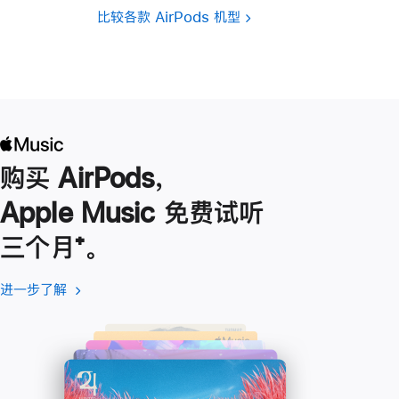
比较各款 AirPods 机型
购买 AirPods，
Apple Music 免费试听
三个月
脚
⁺。
注
进一步了解
进
(在
一
新
步
窗
了
口
解
中