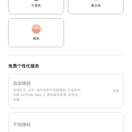
午夜色
星光色
橙色
免费个性化服务
添加镌刻
表情符号、名字、缩写和数字混搭镌刻，打造你的
免费
专属 AirPods Max 2。镌刻服务免费，送货也
快捷。
不加镌刻