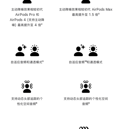
主动降噪效果相较初代
主动降噪效果相较初代 AirPods Max
AirPods Pro 和
最高提升至 1.5 倍
脚
³
AirPods 4 (支持主动降
注
噪) 最高提升至 4 倍
脚
²
注
自适应音频和通透模式
脚
⁵
自适应音频
脚
¹⁸和通透模式
注
注
支持动态头部追踪的个
支持动态头部追踪的个性化空间
性化空间音频
脚
⁶
音频
脚
⁶
注
注