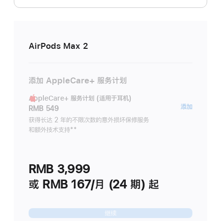
AirPods Max 2
添加 AppleCare+ 服务计划
AppleCare+ 服务计划 (适用于耳机)
AppleC
添加
RMB 549
服
获得长达 2 年的不限次数的意外损坏保修服务
和额外技术支持
脚
**
务
注
计
划
RMB 3,999
(适
用
或 RMB 167/月 (24 期) 起
于
耳
继续
机)