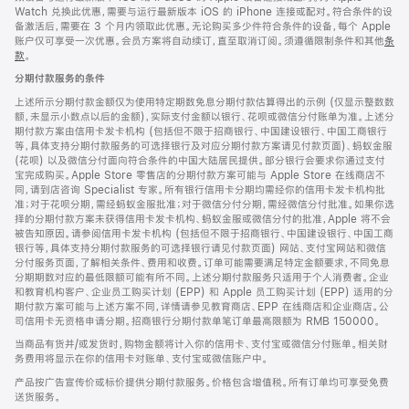
Watch 兑换此优惠，需要与运行最新版本 iOS 的 iPhone 连接或配对。符合条件的设
备激活后，需要在 3 个月内领取此优惠。无论购买多少件符合条件的设备，每个 Apple
账户仅可享受一次优惠。会员方案将自动续订，直至取消订阅。须遵循限制条件和其他
条
款
。
(在
新
分期付款服务的条件
窗
口
上述所示分期付款金额仅为使用特定期数免息分期付款估算得出的示例 (仅显示整数数
中
额，未显示小数点以后的金额)，实际支付金额以银行、花呗或微信分付账单为准。上述分
打
期付款方案由信用卡发卡机构 (包括但不限于招商银行、中国建设银行、中国工商银行
开)
等，具体支持分期付款服务的可选择银行及对应分期付款方案请见付款页面)、蚂蚁金服
(花呗) 以及微信分付面向符合条件的中国大陆居民提供。部分银行会要求你通过支付
宝完成购买。Apple Store 零售店的分期付款方案可能与 Apple Store 在线商店不
同，请到店咨询 Specialist 专家。所有银行信用卡分期均需经你的信用卡发卡机构批
准；对于花呗分期，需经蚂蚁金服批准；对于微信分付分期，需经微信分付批准。如果你选
择的分期付款方案未获得信用卡发卡机构、蚂蚁金服或微信分付的批准，Apple 将不会
被告知原因。请参阅信用卡发卡机构 (包括但不限于招商银行、中国建设银行、中国工商
银行等，具体支持分期付款服务的可选择银行请见付款页面) 网站、支付宝网站和微信
分付服务页面，了解相关条件、费用和收费。订单可能需要满足特定金额要求，不同免息
分期期数对应的最低限额可能有所不同。上述分期付款服务只适用于个人消费者。企业
和教育机构客户、企业员工购买计划 (EPP) 和 Apple 员工购买计划 (EPP) 适用的分
期付款方案可能与上述方案不同，详情请参见教育商店、EPP 在线商店和企业商店。公
司信用卡无资格申请分期。招商银行分期付款单笔订单最高限额为 RMB 150000。
当商品有货并/或发货时，购物金额将计入你的信用卡、支付宝或微信分付账单。相关财
务费用将显示在你的信用卡对账单、支付宝或微信账户中。
产品按广告宣传价或标价提供分期付款服务。价格包含增值税。所有订单均可享受免费
送货服务。