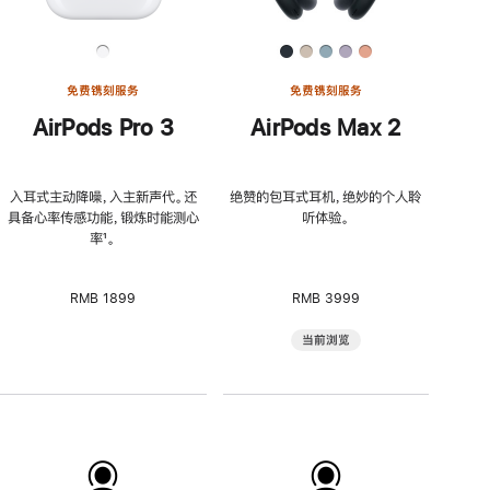
免费镌刻服务
免费镌刻服务
AirPods Pro 3
AirPods Max 2
入耳式主动降噪，入主新声代。还
绝赞的包耳式耳机，绝妙的个人聆
具备心率传感功能，锻炼时能测心
听体验。
率
脚
¹。
注
RMB 1899
RMB 3999
当前浏览