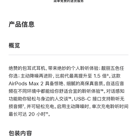
简单免费的退货服务
产品信息
概览
绝赞的包耳式耳机，带来绝妙的个人聆听体验；靓丽五色任
你选；主动降噪再进阶，比前代最高提升至 1.5 倍
脚
³。这款
AirPods Max 2 具备惊艳、细腻的高保真音质。自适应音
注
频在不同环境中都能给你舒适合宜的聆听体验
脚
¹⁹。对话感知
功能助你轻松与身边的人交谈
脚
¹⁹。USB-C 接口支持聆听无
注
损音频
脚
⁷，并可轻松充电。启用主动降噪时，单次充电聆听时间
注
最长可达 20 小时
注
脚
¹¹。
注
包装内容