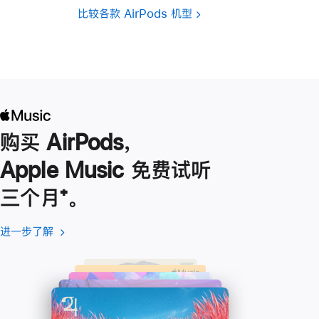
比较各款 AirPods 机型
购买 AirPods，
Apple Music 免费试听
三个月
脚
⁺。
注
进一步了解
进
(在
一
新
步
窗
了
口
解
中