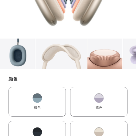
图库
图像
1
图库
图像
2
图库
图像
3
颜色
蓝色
紫色