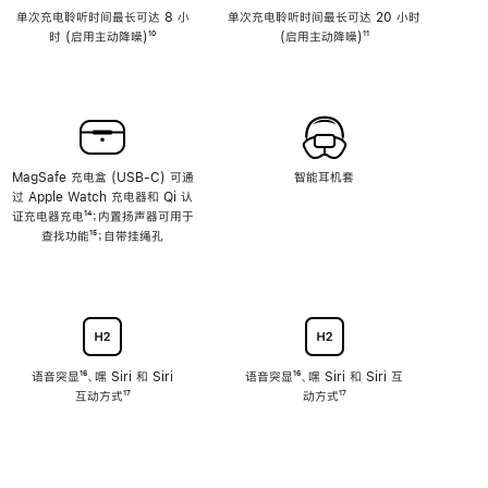
单次充电聆听时间最长可达 8 小
单次充电聆听时间最长可达 20 小时
时 (启用主动降噪)
脚
¹⁰
(启用主动降噪)
脚
¹¹
注
注
MagSafe 充电盒 (USB-C) 可通
智能耳机套
过 Apple Watch 充电器和 Qi 认
证充电器充电
脚
¹⁴；内置扬声器可用于
查找功能
注
脚
¹⁵；自带挂绳孔
注
语音突显
脚
¹⁶、嘿 Siri 和 Siri
语音突显
脚
¹⁶、嘿 Siri 和 Siri 互
互动方式
注
脚
¹⁷
注
动方式
脚
¹⁷
注
注