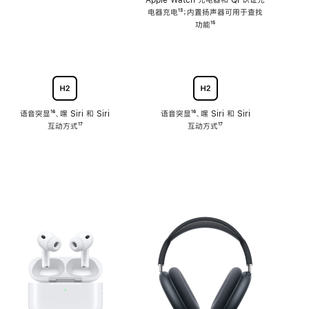
注
Apple Watch 充电器和 Qi 认证充
电器充电
脚
¹³；内置扬声器可用于查找
注
功能
脚
¹⁵
注
语音突显
脚
¹⁶、嘿 Siri 和 Siri
语音突显
脚
¹⁶、嘿 Siri 和 Siri
互动方式
注
脚
¹⁷
互动方式
注
脚
¹⁷
注
注