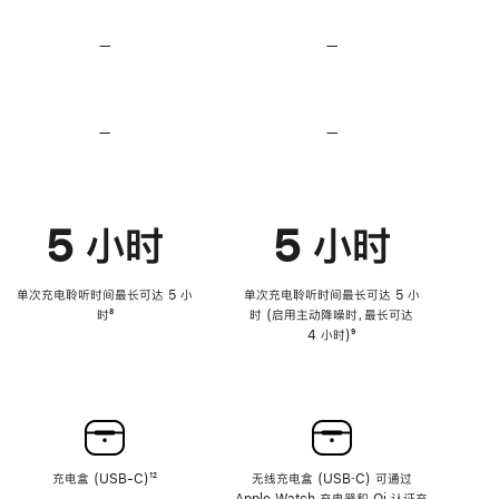
无
无
损
损
—
不
—
不
音
音
支
支
频
频
持
持
心
心
率
率
—
不
—
不
传
传
支
支
感
感
持
持
功
功
降
降
能
能
低
低
5 小时
5 小时
高
高
音
音
量
量
功
功
单次充电聆听时间最长可达 5 小
单次充电聆听时间最长可达 5 小
能
能
时
脚
⁸
时 (启用主动降噪时，最长可达
注
4 小时)
脚
⁹
注
充电盒 (USB-C)
脚
¹²
无线充电盒 (USB‑C) 可通过