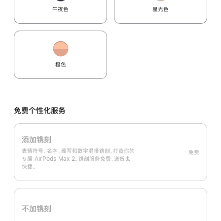
午夜色
星光色
橙色
免费个性化服务
添加镌刻
表情符号、名字、缩写和数字混搭镌刻，打造你的
免费
专属 AirPods Max 2。镌刻服务免费，送货也
快捷。
不加镌刻