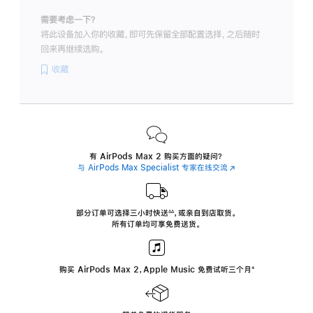
需要考虑一下？
将此设备加入你的收藏，即可先保留全部配置选择，之后随时
回来再继续选购。
收藏
有 AirPods Max 2 购买方面的疑问？
与 AirPods Max Specialist 专家在线交流
(在
新
窗
口
中
部分订单可选择三小时
快送
，
或亲自到店取货。
∆∆
 ${translate.store.a11y.footnote} 
打
所有订单均可享免费送货。
开)
购买 AirPods Max 2，Apple Music 免费试听三个月
‍脚
‍⁺
注