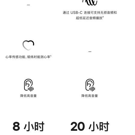
—
不
支
通过 USB-C 连接可支持无损音频和
持
超低延迟音频播放
脚
⁷
无
注
损
音
频
—
不
心率传感功能，锻炼时能测心率
脚
¹
支
注
持
心
率
传
感
功
能
降低高音量
降低高音量
8 小时
20 小时