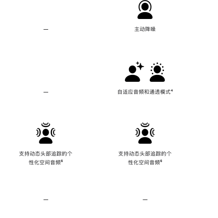
—
不
主动降噪
支
持
主
动
降
噪
—
不
自适应音频和通透模式
脚
⁴
支
注
持
自
适
应
音
频
支持动态头部追踪的个
支持动态头部追踪的个
和
性化空间音频
脚
⁶
性化空间音频
脚
⁶
通
注
注
透
模
式
—
不
—
不
支
支
持
持