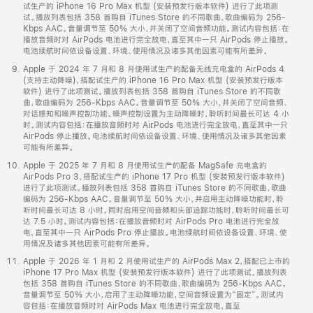
试生产的 iPhone 16 Pro Max 机型 (安装预发行版本软件) 进行了此项测
试。播放列表包括 358 首购自 iTunes Store 的不同歌曲，歌曲编码为 256-
Kbps AAC。音量调节至 50% 大小，并关闭了空间音频功能。测试内容包括：在
播放音频时对 AirPods 电池进行完全放电，直至其中一只 AirPods 停止播放。
电池续航时间依设备设置、环境、使用情况及诸多其他因素可能有所差异。
Apple 于 2024 年 7 月和 8 月使用试生产的配备无线充电盒的 AirPods 4
(支持主动降噪)，搭配试生产的 iPhone 16 Pro Max 机型 (安装预发行版本
软件) 进行了此项测试。播放列表包括 358 首购自 iTunes Store 的不同歌
曲，歌曲编码为 256-Kbps AAC。音量调节至 50% 大小，并关闭了空间音频、
对话感知和噪声控制功能。噪声控制设置为主动降噪时，聆听时间最长可达 4 小
时。测试内容包括：在播放音频时对 AirPods 电池进行完全放电，直至其中一只
AirPods 停止播放。电池续航时间依设备设置、环境、使用情况及诸多其他因素
可能有所差异。
Apple 于 2025 年 7 月和 8 月使用试生产的配备 MagSafe 充电盒的
AirPods Pro 3，搭配试生产的 iPhone 17 Pro 机型 (安装预发行版本软件)
进行了此项测试。播放列表包括 358 首购自 iTunes Store 的不同歌曲，歌曲
编码为 256-Kbps AAC。音量调节至 50% 大小，并启用主动降噪功能时，聆
听时间最长可达 8 小时。同时启用空间音频和头部追踪功能时，聆听时间最长可
达 7.5 小时。测试内容包括：在播放音频时对 AirPods Pro 电池进行完全放
电，直至其中一只 AirPods Pro 停止播放。电池续航时间依设备设置、环境、使
用情况及诸多其他因素可能有所差异。
Apple 于 2026 年 1 月和 2 月使用试生产的 AirPods Max 2，搭配已上市的
iPhone 17 Pro Max 机型 (安装预发行版本软件) 进行了此项测试。播放列表
包括 358 首购自 iTunes Store 的不同歌曲，歌曲编码为 256-Kbps AAC。
音量调节至 50% 大小，启用了主动降噪功能，空间音频设置为“固定”。测试内
容包括：在播放音频时对 AirPods Max 电池进行完全放电，直至