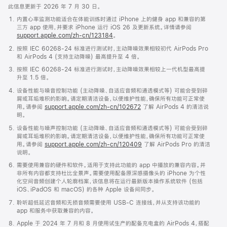
此信息更新于 2026 年 7 月 30 日。
内置心率监测功能适合在体能训练时通过 iPhone 上的健身 app 和兼容的第
三方 app 使用，并要求 iPhone 运行 iOS 26 及更新系统。详情请参阅
support.apple.com/zh-cn/123184
。
按照 IEC 60268-24 标准进行测试时，主动降噪效果相较初代 AirPods Pro
和 AirPods 4 (支持主动降噪) 最高提升至 4 倍。
按照 IEC 60268-24 标准进行测试时，主动降噪效果相较上一代机型最高提
升至 1.5 倍。
设备性能与噪音控制功能 (主动降噪、自适应音频和通透模式等) 可能会受到碎
屑或耳垢堆积的影响。请定期清洁设备，以便维护性能，确保所有功能可正常使
用。请参阅
support.apple.com/zh-cn/102672
了解 AirPods 4 的清洁说
明。
设备性能与噪声控制功能 (主动降噪、自适应音频和通透模式等) 可能会受到碎
屑或耳垢堆积的影响。请定期清洁设备，以便维护性能，确保所有功能可正常使
用。请参阅
support.apple.com/zh-cn/120409
了解 AirPods Pro 的清洁
说明。
需要使用兼容的硬件和软件。适用于支持此功能的 app 中播放的兼容内容。并
非所有内容都支持杜比全景声。需要使用配备原深感摄像头的 iPhone 为个性
化空间音频创建个人轮廓档案，该信息将在运行最新版本操作系统软件 (包括
iOS、iPadOS 和 macOS) 的各种 Apple 设备间同步。
聆听超低延迟音频和无损音频需要使用 USB-C 连接线，并从支持该功能的
app 和服务中获取兼容的内容。
Apple 于 2024 年 7 月和 8 月使用试生产的配备充电盒的 AirPods 4，搭配