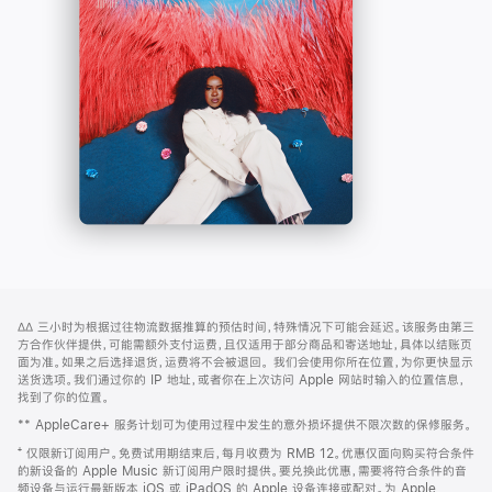
-
打
Apple
开)
Music
网
脚
∆∆
三小时为根据过往物流数据推算的预估时间，特殊情况下可能会延迟。该服务由第三
注
页
方合作伙伴提供，可能需额外支付运费，且仅适用于部分商品和寄送地址，具体以结账页
页
面为准。如果之后选择退货，运费将不会被退回。
我们会使用你所在位置，为你更快显示
送货选项。我们通过你的 IP 地址，或者你在上次访问 Apple 网站时输入的位置信息，
脚
找到了你的位置。
** AppleCare+ 服务计划可为使用过程中发生的意外损坏提供不限次数的保修服务。
⁺ 仅限新订阅用户。免费试用期结束后，每月收费为 RMB 12。优惠仅面向购买符合条件
的新设备的 Apple Music 新订阅用户限时提供。要兑换此优惠，需要将符合条件的音
频设备与运行最新版本 iOS 或 iPadOS 的 Apple 设备连接或配对。为 Apple