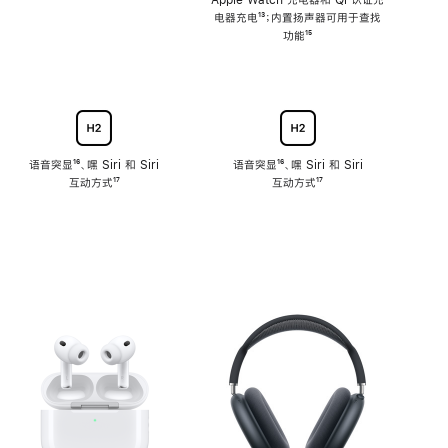
注
Apple Watch 充电器和 Qi 认证充
电器充电
脚
¹³；内置扬声器可用于查找
注
功能
脚
¹⁵
注
语音突显
脚
¹⁶、嘿 Siri 和 Siri
语音突显
脚
¹⁶、嘿 Siri 和 Siri
互动方式
注
脚
¹⁷
互动方式
注
脚
¹⁷
注
注