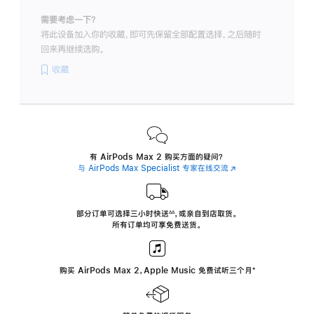
需要考虑一下？
将此设备加入你的收藏，即可先保留全部配置选择，之后随时
回来再继续选购。
收藏
有 AirPods Max 2 购买方面的疑问？
与 AirPods Max Specialist 专家在线交流
(在
新
窗
口
中
部分订单可选择三小时
快送
，
或亲自到店取货。
∆∆
 ${translate.store.a11y.footnote} 
打
所有订单均可享免费送货。
开)
购买 AirPods Max 2，Apple Music 免费试听三个月
‍脚
‍⁺
注