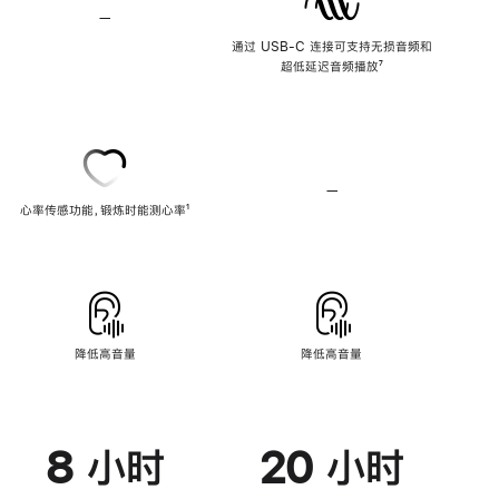
—
不
支
通过 USB-C 连接可支持无损音频和
持
超低延迟音频播放
脚
⁷
无
注
损
音
频
—
不
心率传感功能，锻炼时能测心率
脚
¹
支
注
持
心
率
传
感
功
能
降低高音量
降低高音量
8 小时
20 小时