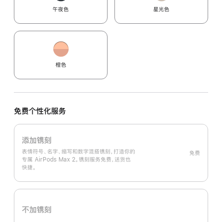
午夜色
星光色
橙色
免费个性化服务
添加镌刻
表情符号、名字、缩写和数字混搭镌刻，打造你的
免费
专属 AirPods Max 2。镌刻服务免费，送货也
快捷。
不加镌刻