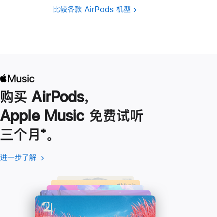
比较各款 AirPods 机型
购买 AirPods，
Apple Music 免费试听
三个月
脚
⁺。
注
进一步了解
进
(在
一
新
步
窗
了
口
解
中