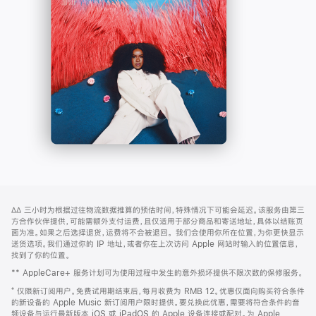
-
打
Apple
开)
Music
网
脚
∆∆
三小时为根据过往物流数据推算的预估时间，特殊情况下可能会延迟。该服务由第三
注
页
方合作伙伴提供，可能需额外支付运费，且仅适用于部分商品和寄送地址，具体以结账页
页
面为准。如果之后选择退货，运费将不会被退回。
我们会使用你所在位置，为你更快显示
送货选项。我们通过你的 IP 地址，或者你在上次访问 Apple 网站时输入的位置信息，
脚
找到了你的位置。
** AppleCare+ 服务计划可为使用过程中发生的意外损坏提供不限次数的保修服务。
⁺ 仅限新订阅用户。免费试用期结束后，每月收费为 RMB 12。优惠仅面向购买符合条件
的新设备的 Apple Music 新订阅用户限时提供。要兑换此优惠，需要将符合条件的音
频设备与运行最新版本 iOS 或 iPadOS 的 Apple 设备连接或配对。为 Apple