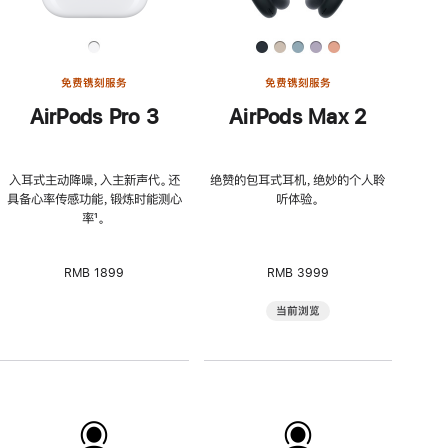
免费镌刻服务
免费镌刻服务
AirPods Pro 3
AirPods Max 2
入耳式主动降噪，入主新声代。还
绝赞的包耳式耳机，绝妙的个人聆
具备心率传感功能，锻炼时能测心
听体验。
率
脚
¹。
注
RMB 1899
RMB 3999
当前浏览