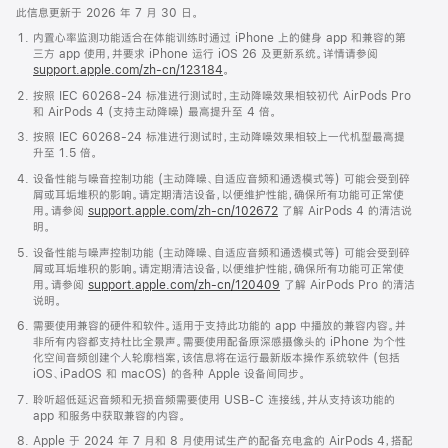
此信息更新于 2026 年 7 月 30 日。
内置心率监测功能适合在体能训练时通过 iPhone 上的健身 app 和兼容的第
三方 app 使用，并要求 iPhone 运行 iOS 26 及更新系统。详情请参阅
support.apple.com/zh-cn/123184
。
按照 IEC 60268-24 标准进行测试时，主动降噪效果相较初代 AirPods Pro
和 AirPods 4 (支持主动降噪) 最高提升至 4 倍。
按照 IEC 60268-24 标准进行测试时，主动降噪效果相较上一代机型最高提
升至 1.5 倍。
设备性能与噪音控制功能 (主动降噪、自适应音频和通透模式等) 可能会受到碎
屑或耳垢堆积的影响。请定期清洁设备，以便维护性能，确保所有功能可正常使
用。请参阅
support.apple.com/zh-cn/102672
了解 AirPods 4 的清洁说
明。
设备性能与噪声控制功能 (主动降噪、自适应音频和通透模式等) 可能会受到碎
屑或耳垢堆积的影响。请定期清洁设备，以便维护性能，确保所有功能可正常使
用。请参阅
support.apple.com/zh-cn/120409
了解 AirPods Pro 的清洁
说明。
需要使用兼容的硬件和软件。适用于支持此功能的 app 中播放的兼容内容。并
非所有内容都支持杜比全景声。需要使用配备原深感摄像头的 iPhone 为个性
化空间音频创建个人轮廓档案，该信息将在运行最新版本操作系统软件 (包括
iOS、iPadOS 和 macOS) 的各种 Apple 设备间同步。
聆听超低延迟音频和无损音频需要使用 USB-C 连接线，并从支持该功能的
app 和服务中获取兼容的内容。
Apple 于 2024 年 7 月和 8 月使用试生产的配备充电盒的 AirPods 4，搭配