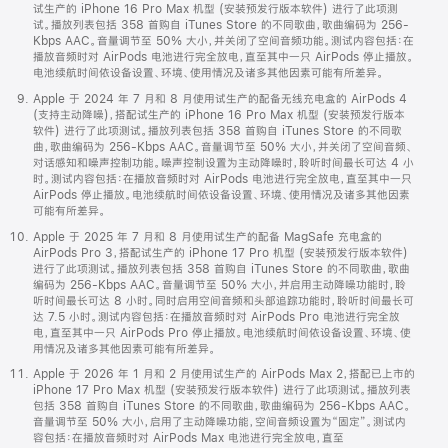
试生产的 iPhone 16 Pro Max 机型 (安装预发行版本软件) 进行了此项测
试。播放列表包括 358 首购自 iTunes Store 的不同歌曲，歌曲编码为 256-
Kbps AAC。音量调节至 50% 大小，并关闭了空间音频功能。测试内容包括：在
播放音频时对 AirPods 电池进行完全放电，直至其中一只 AirPods 停止播放。
电池续航时间依设备设置、环境、使用情况及诸多其他因素可能有所差异。
Apple 于 2024 年 7 月和 8 月使用试生产的配备无线充电盒的 AirPods 4
(支持主动降噪)，搭配试生产的 iPhone 16 Pro Max 机型 (安装预发行版本
软件) 进行了此项测试。播放列表包括 358 首购自 iTunes Store 的不同歌
曲，歌曲编码为 256-Kbps AAC。音量调节至 50% 大小，并关闭了空间音频、
对话感知和噪声控制功能。噪声控制设置为主动降噪时，聆听时间最长可达 4 小
时。测试内容包括：在播放音频时对 AirPods 电池进行完全放电，直至其中一只
AirPods 停止播放。电池续航时间依设备设置、环境、使用情况及诸多其他因素
可能有所差异。
Apple 于 2025 年 7 月和 8 月使用试生产的配备 MagSafe 充电盒的
AirPods Pro 3，搭配试生产的 iPhone 17 Pro 机型 (安装预发行版本软件)
进行了此项测试。播放列表包括 358 首购自 iTunes Store 的不同歌曲，歌曲
编码为 256-Kbps AAC。音量调节至 50% 大小，并启用主动降噪功能时，聆
听时间最长可达 8 小时。同时启用空间音频和头部追踪功能时，聆听时间最长可
达 7.5 小时。测试内容包括：在播放音频时对 AirPods Pro 电池进行完全放
电，直至其中一只 AirPods Pro 停止播放。电池续航时间依设备设置、环境、使
用情况及诸多其他因素可能有所差异。
Apple 于 2026 年 1 月和 2 月使用试生产的 AirPods Max 2，搭配已上市的
iPhone 17 Pro Max 机型 (安装预发行版本软件) 进行了此项测试。播放列表
包括 358 首购自 iTunes Store 的不同歌曲，歌曲编码为 256-Kbps AAC。
音量调节至 50% 大小，启用了主动降噪功能，空间音频设置为“固定”。测试内
容包括：在播放音频时对 AirPods Max 电池进行完全放电，直至