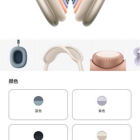
图库
图像
1
图库
图像
2
图库
图像
3
颜色
蓝色
紫色