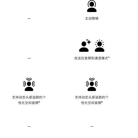
—
不
主动降噪
支
持
主
动
降
噪
—
不
自适应音频和通透模式
脚
⁴
支
注
持
自
适
应
音
频
支持动态头部追踪的个
支持动态头部追踪的个
和
性化空间音频
脚
⁶
性化空间音频
脚
⁶
通
注
注
透
模
式
—
不
—
不
支
支
持
持