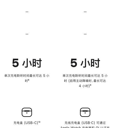
无
无
损
损
—
不
—
不
音
音
支
支
频
频
持
持
心
心
率
率
—
不
—
不
传
传
支
支
感
感
持
持
功
功
降
降
能
能
低
低
5 小时
5 小时
高
高
音
音
量
量
功
功
单次充电聆听时间最长可达 5 小
单次充电聆听时间最长可达 5 小
能
能
时
脚
⁸
时 (启用主动降噪时，最长可达
注
4 小时)
脚
⁹
注
充电盒 (USB-C)
脚
¹²
无线充电盒 (USB‑C) 可通过