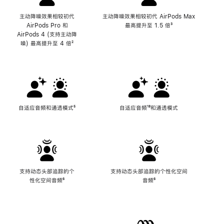
主动降噪效果相较初代
主动降噪效果相较初代 AirPods Max
AirPods Pro 和
最高提升至 1.5 倍
脚
³
AirPods 4 (支持主动降
注
噪) 最高提升至 4 倍
脚
²
注
自适应音频和通透模式
脚
⁵
自适应音频
脚
¹⁸和通透模式
注
注
支持动态头部追踪的个
支持动态头部追踪的个性化空间
性化空间音频
脚
⁶
音频
脚
⁶
注
注