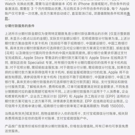
Watch 兑换此优惠，需要与运行最新版本 iOS 的 iPhone 连接或配对。符合条件的设
备激活后，需要在 3 个月内领取此优惠。无论购买多少件符合条件的设备，每个 Apple
账户仅可享受一次优惠。会员方案将自动续订，直至取消订阅。须遵循限制条件和其他
条
款
。
(在
新
分期付款服务的条件
窗
口
上述所示分期付款金额仅为使用特定期数免息分期付款估算得出的示例 (仅显示整数数
中
额，未显示小数点以后的金额)，实际支付金额以银行、花呗或微信分付账单为准。上述分
打
期付款方案由信用卡发卡机构 (包括但不限于招商银行、中国建设银行、中国工商银行
开)
等，具体支持分期付款服务的可选择银行及对应分期付款方案请见付款页面)、蚂蚁金服
(花呗) 以及微信分付面向符合条件的中国大陆居民提供。部分银行会要求你通过支付
宝完成购买。Apple Store 零售店的分期付款方案可能与 Apple Store 在线商店不
同，请到店咨询 Specialist 专家。所有银行信用卡分期均需经你的信用卡发卡机构批
准；对于花呗分期，需经蚂蚁金服批准；对于微信分付分期，需经微信分付批准。如果你选
择的分期付款方案未获得信用卡发卡机构、蚂蚁金服或微信分付的批准，Apple 将不会
被告知原因。请参阅信用卡发卡机构 (包括但不限于招商银行、中国建设银行、中国工商
银行等，具体支持分期付款服务的可选择银行请见付款页面) 网站、支付宝网站和微信
分付服务页面，了解相关条件、费用和收费。订单可能需要满足特定金额要求，不同免息
分期期数对应的最低限额可能有所不同。上述分期付款服务只适用于个人消费者。企业
和教育机构客户、企业员工购买计划 (EPP) 和 Apple 员工购买计划 (EPP) 适用的分
期付款方案可能与上述方案不同，详情请参见教育商店、EPP 在线商店和企业商店。公
司信用卡无资格申请分期。招商银行分期付款单笔订单最高限额为 RMB 150000。
当商品有货并/或发货时，购物金额将计入你的信用卡、支付宝或微信分付账单。相关财
务费用将显示在你的信用卡对账单、支付宝或微信账户中。
产品按广告宣传价或标价提供分期付款服务。价格包含增值税。所有订单均可享受免费
送货服务。