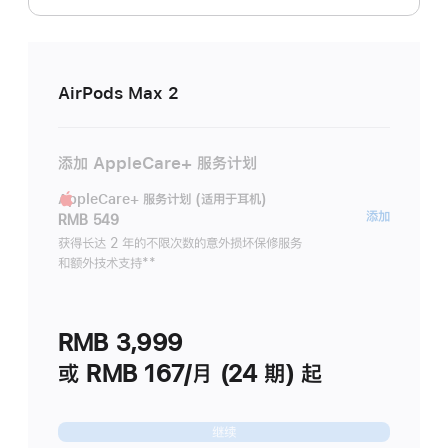
AirPods Max 2
添加 AppleCare+ 服务计划
AppleCare+ 服务计划 (适用于耳机)
AppleC
添加
RMB 549
服
获得长达 2 年的不限次数的意外损坏保修服务
和额外技术支持
脚
**
务
注
计
划
RMB 3,999
(适
用
或 RMB 167/月 (24 期) 起
于
耳
继续
机)