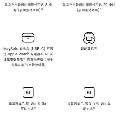
单次充电聆听时间最长可达 8 小
单次充电聆听时间最长可达 20 小时
时 (启用主动降噪)
脚
¹⁰
(启用主动降噪)
脚
¹¹
注
注
MagSafe 充电盒 (USB-C) 可通
智能耳机套
过 Apple Watch 充电器和 Qi 认
证充电器充电
脚
¹⁴；内置扬声器可用于
查找功能
注
脚
¹⁵；自带挂绳孔
注
语音突显
脚
¹⁶、嘿 Siri 和 Siri
语音突显
脚
¹⁶、嘿 Siri 和 Siri 互
互动方式
注
脚
¹⁷
注
动方式
脚
¹⁷
注
注