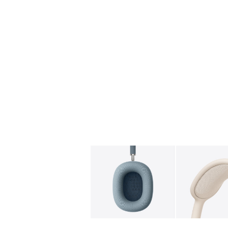
图库
图像
1