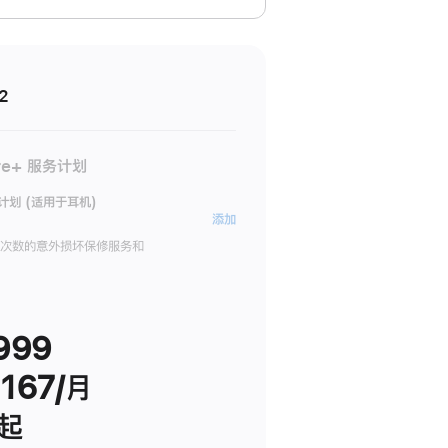
2
re+ 服务计划
务计划 (适用于耳机)
AppleCare+
添加
服
限次数的意外损坏保修服务和
务
计
划
999
(适
用
167/月
于
耳
 起
机)