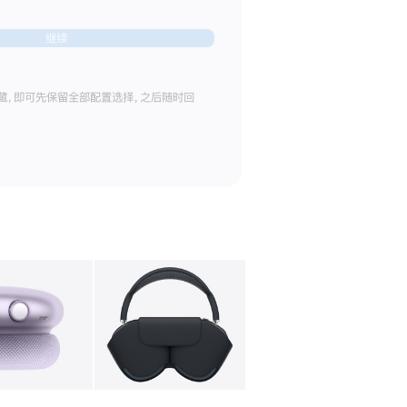
继续
藏，即可先保留全部配置选择，之后随时回
库
图像
4
图库
图像
5