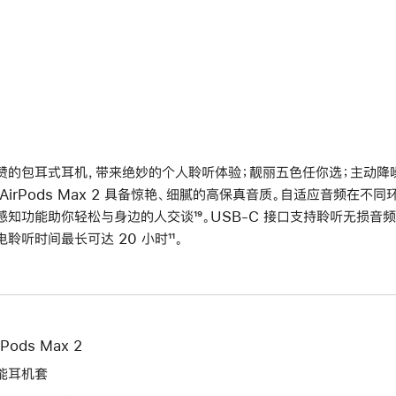
赞的包耳式耳机，带来绝妙的个人聆听体验；靓丽五色任你选；主动降噪再
 AirPods Max 2 具备惊艳、细腻的高保真音质。自适应音频在
感知功能助你轻松与身边的人交谈
脚
¹⁹。USB-C 接口支持聆听无损音频
电聆听时间最长可达 20 小时
脚
¹¹。
注
注
rPods Max 2
能耳机套