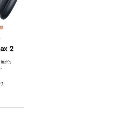
务
ax 2
，绝妙的
。
99