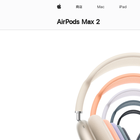
Apple
商店
Mac
iPad
AirPods Max 2
购
买
AirPods Max 2