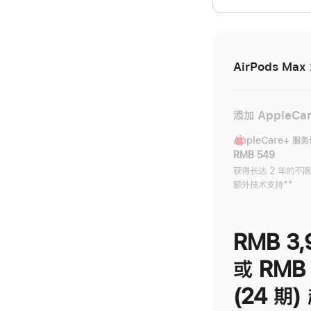
开)
AirPods Max 
添加 AppleCa
AppleCare+ 服
RMB 549
获得长达 2 年的不
额外技术支持
脚
**
注
RMB 3,
或 RMB 
(24 期)