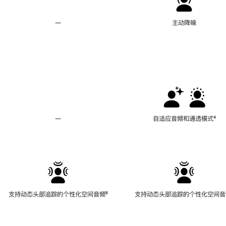
—
不
主动降噪
支
持
主
动
降
噪
—
不
自适应音频和通透模式
脚
⁴
支
注
持
自
适
应
音
频
支持动态头部追踪的个性化空间音频
脚
⁶
支持动态头部追踪的个性化空间音
和
注
通
透