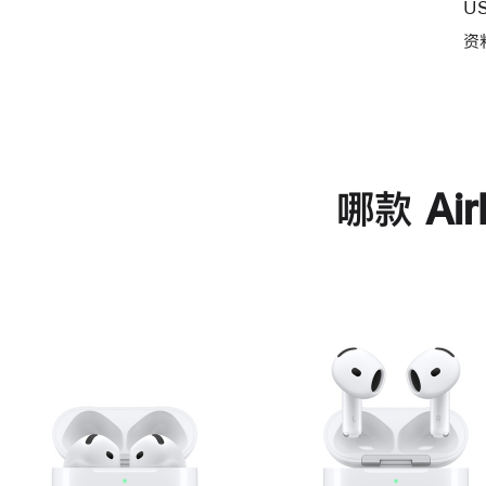
U
资
哪款 Ai