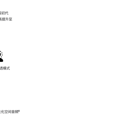
较初代
最高提升至
脚
注
通透模式
性化空间音频
脚
⁶
注