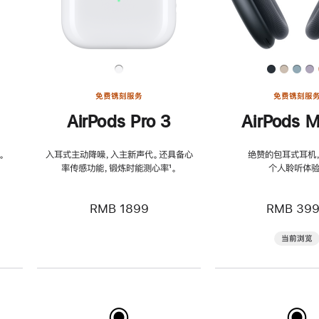
免费镌刻服务
免费镌刻服
AirPods Pro 3
AirPods M
。
入耳式主动降噪，入主新声代。还具备心
绝赞的包耳式耳机
率传感功能，锻炼时能测心率
脚
¹。
个人聆听体验
注
RMB 1899
RMB 39
当前浏览