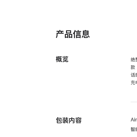
产品信息
概览
绝
款
话
充
包装内容
Ai
智