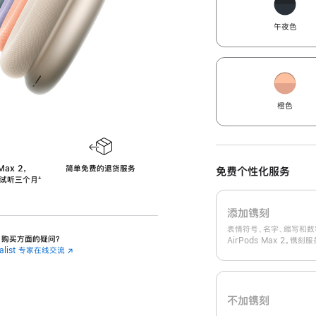
午夜色
橙色
Max 2，
简单免费的退货服务
免费个性化服务
免费试听三个月
‍脚
‍⁺
注
添加镌刻
表情符号、名字、缩写和数
 2 购买方面的疑问？
AirPods Max 2。镌
cialist 专家在线交流
(在
新
窗
口
中
不加镌刻
打