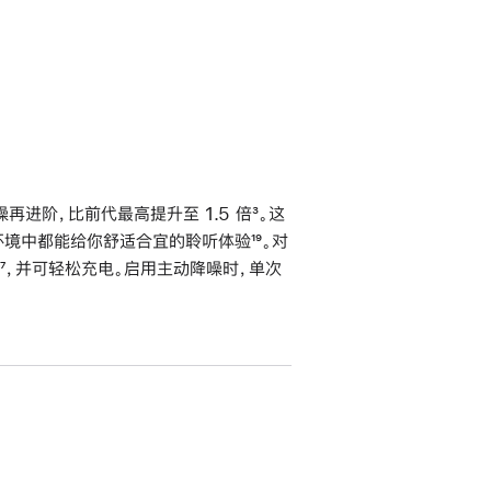
进阶，比前代最高提升至 1.5 倍
脚
³。这
不同环境中都能给你舒适合宜的聆听体验
脚
¹⁹。对
注
脚
⁷，并可轻松充电。启用主动降噪时，单次
注
注