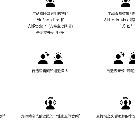
主动降噪效果相较初代
主动降噪效果相
AirPods Pro 和
AirPods Max 
AirPods 4 (支持主动降噪)
1.5 倍
³
最高提升至 4 倍
脚
²
注
自适应音频和通透模式
脚
⁵
自适应音频
脚
¹⁸和
注
注
频
脚
⁶
支持动态头部追踪的个性化空间音频
脚
⁶
支持动态头部追踪的个
注
注