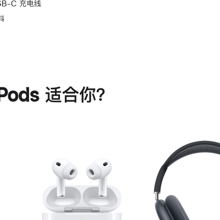
SB-C 充电线
料
rPods 适合你？