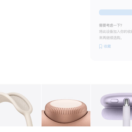
需要考虑一下？
将此设备加入你的收
来再继续选购。
收藏
图库
图像
2
图库
图像
3
图