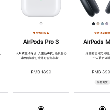
免费镌刻服务
免费镌刻服
AirPods Pro 3
AirPods M
。
入耳式主动降噪，入主新声代。还具备心
绝赞的包耳式耳机
率传感功能，锻炼时能测心率
脚
¹。
个人聆听体验
注
RMB 1899
RMB 39
当前浏览