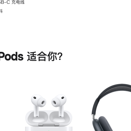
SB-C 充电线
料
rPods 适合你？