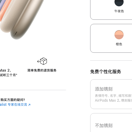
午夜色
橙色
Max 2，
简单免费的退货服务
免费个性化服务
免费试听三个月
‍脚
‍⁺
注
添加镌刻
表情符号、名字、缩写和数
 2 购买方面的疑问？
AirPods Max 2。镌
cialist 专家在线交流
(在
新
窗
口
中
不加镌刻
打