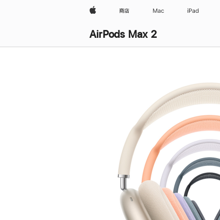
Apple
商店
Mac
iPad
AirPods Max 2
购
买
AirPods Max 2