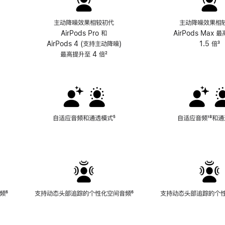
主动降噪效果相较初代
主动降噪效果相
AirPods Pro 和
AirPods Max 
AirPods 4 (支持主动降噪)
1.5 倍
³
最高提升至 4 倍
脚
²
注
自适应音频和通透模式
脚
⁵
自适应音频
脚
¹⁸和
注
注
频
脚
⁶
支持动态头部追踪的个性化空间音频
脚
⁶
支持动态头部追踪的个
注
注