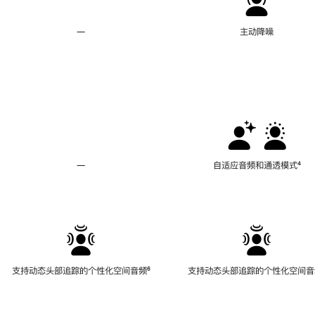
—
不
主动降噪
支
持
主
动
降
噪
—
不
自适应音频和通透模式
脚
⁴
支
注
持
自
适
应
音
频
支持动态头部追踪的个性化空间音频
脚
⁶
支持动态头部追踪的个性化空间音
和
注
通
透