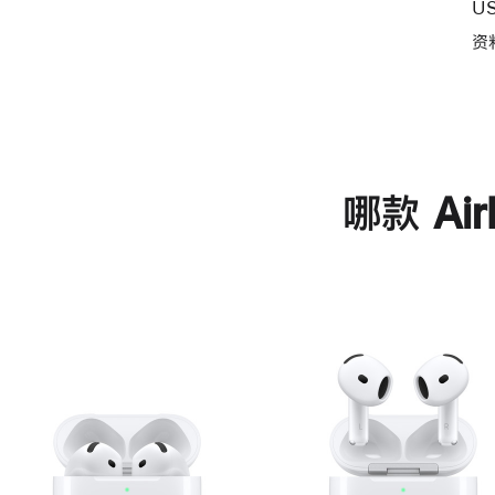
U
资
哪款 Ai