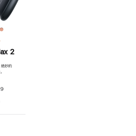
务
ax 2
，绝妙的
。
99