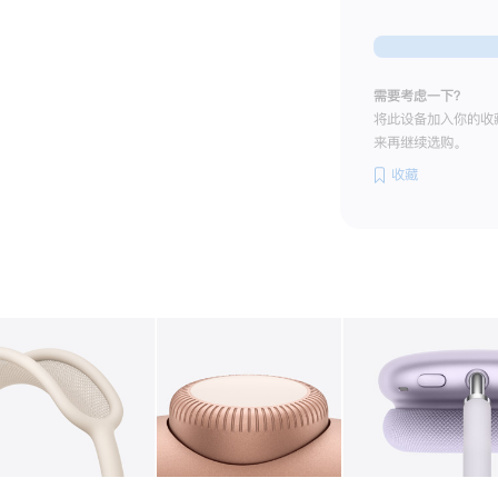
需要考虑一下？
将此设备加入你的收
来再继续选购。
收藏
图库
图像
2
图库
图像
3
图