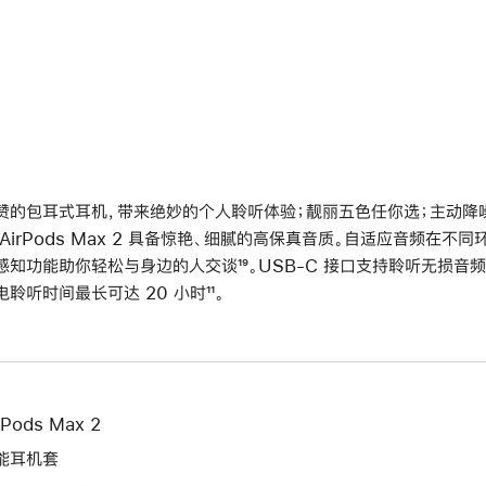
赞的包耳式耳机，带来绝妙的个人聆听体验；靓丽五色任你选；主动降噪再
 AirPods Max 2 具备惊艳、细腻的高保真音质。自适应音频在
感知功能助你轻松与身边的人交谈
脚
¹⁹。USB-C 接口支持聆听无损音频
电聆听时间最长可达 20 小时
脚
¹¹。
注
注
rPods Max 2
能耳机套