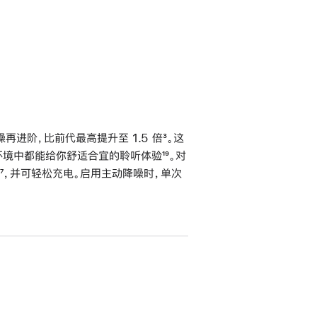
进阶，比前代最高提升至 1.5 倍
脚
³。这
不同环境中都能给你舒适合宜的聆听体验
脚
¹⁹。对
注
脚
⁷，并可轻松充电。启用主动降噪时，单次
注
注