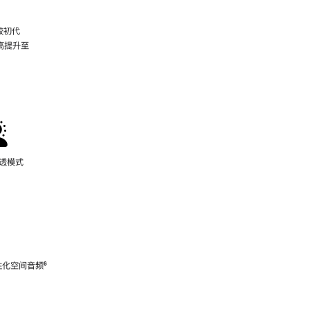
较初代
最高提升至
脚
注
通透模式
性化空间音频
脚
⁶
注