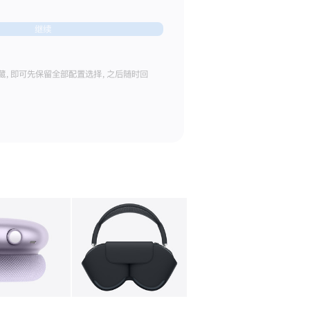
继续
藏，即可先保留全部配置选择，之后随时回
库
图像
4
图库
图像
5