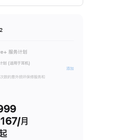
2
re+ 服务计划
务计划 (适用于耳机)
AppleCare+
添加
服
限次数的意外损坏保修服务和
务
计
划
999
(适
用
167/月
于
耳
 起
机)