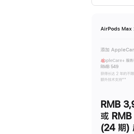
开)
AirPods Max 
添加 AppleCa
AppleCare+ 服
RMB 549
获得长达 2 年的不
额外技术支持
脚
**
注
RMB 3,
或 RMB 
(24 期)