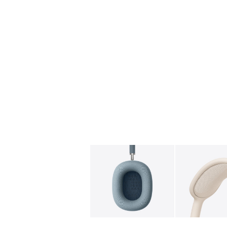
图库
图像
1