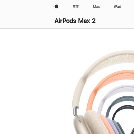
Apple
商店
Mac
iPad
AirPods Max 2
购
买
AirPods Max 2