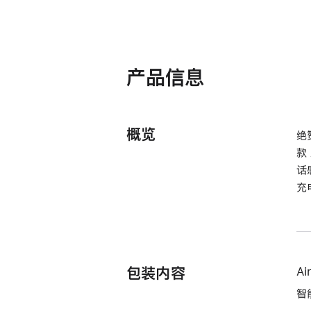
产品信息
概览
绝
款
话
充
包装内容
Ai
智