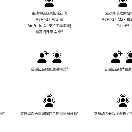
主动降噪效果相较初代
主动降噪效果相
AirPods Pro 和
AirPods Max 
AirPods 4 (支持主动降噪)
1.5 倍
³
最高提升至 4 倍
脚
²
注
自适应音频和通透模式
脚
⁵
自适应音频
脚
¹⁸和
注
注
频
脚
⁶
支持动态头部追踪的个性化空间音频
脚
⁶
支持动态头部追踪的个
注
注