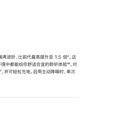
进阶，比前代最高提升至 1.5 倍
脚
³。这
不同环境中都能给你舒适合宜的聆听体验
脚
¹⁹。对
注
脚
⁷，并可轻松充电。启用主动降噪时，单次
注
注