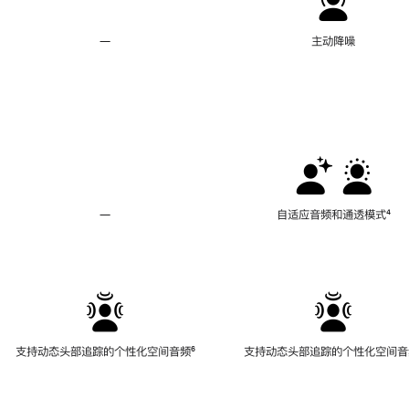
—
不
主动降噪
支
持
主
动
降
噪
—
不
自适应音频和通透模式
脚
⁴
支
注
持
自
适
应
音
频
支持动态头部追踪的个性化空间音频
脚
⁶
支持动态头部追踪的个性化空间音
和
注
通
透