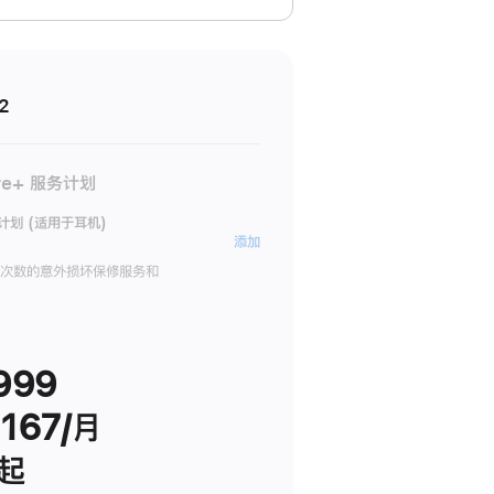
2
re+ 服务计划
务计划 (适用于耳机)
AppleCare+
添加
服
限次数的意外损坏保修服务和
务
计
划
999
(适
用
167/月
于
耳
 起
机)