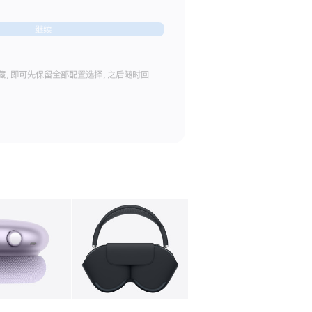
继续
藏，即可先保留全部配置选择，之后随时回
库
图像
4
图库
图像
5