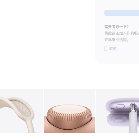
需要考虑一下？
将此设备加入你的收
来再继续选购。
收藏
图库
图像
2
图库
图像
3
图