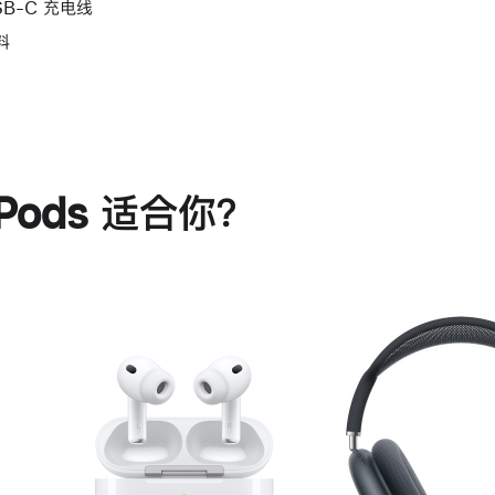
SB-C 充电线
料
rPods 适合你？