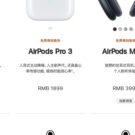
免费镌刻服务
免费镌刻服
AirPods Pro 3
AirPods M
。
入耳式主动降噪，入主新声代。还具备心
绝赞的包耳式耳机
率传感功能，锻炼时能测心率
脚
¹。
个人聆听体验
注
RMB 1899
RMB 39
当前浏览