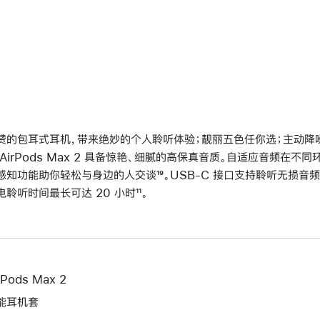
赞的包耳式耳机，带来绝妙的个人聆听体验；靓丽五色任你选；主动降噪再
 AirPods Max 2 具备惊艳、细腻的高保真音质。自适应音频在
感知功能助你轻松与身边的人交谈
脚
¹⁹。USB-C 接口支持聆听无损音频
电聆听时间最长可达 20 小时
脚
¹¹。
注
注
rPods Max 2
能耳机套