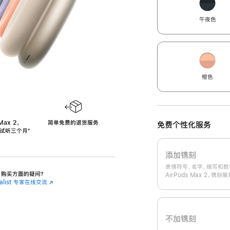
午夜色
橙色
Max 2，
简单免费的退货服务
免费个性化服务
免费试听三个月
‍脚
‍⁺
注
添加镌刻
表情符号、名字、缩写和数
 2 购买方面的疑问？
AirPods Max 2。镌
cialist 专家在线交流
(在
新
窗
口
中
不加镌刻
打