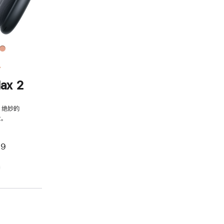
务
ax 2
，绝妙的
。
99