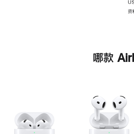
U
资
哪款 Ai