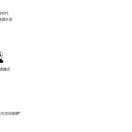
较初代
最高提升至
脚
注
通透模式
性化空间音频
脚
⁶
注