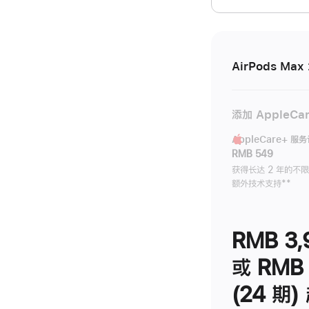
开)
AirPods Max 
添加 AppleCa
AppleCare+ 服
RMB 549
获得长达 2 年的不
额外技术支持
脚
**
注
RMB 3,
或 RMB 
(24 期)