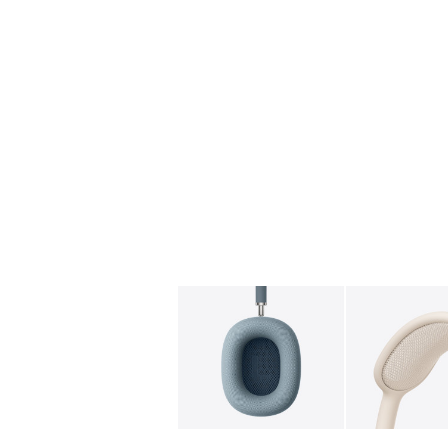
图库
图像
1