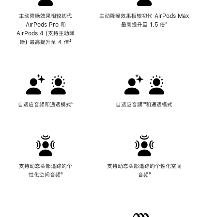
主动降噪效果相较初代
主动降噪效果相较初代 AirPods Max
AirPods Pro 和
最高提升至 1.5 倍
脚
³
AirPods 4 (支持主动降
注
噪) 最高提升至 4 倍
脚
²
注
自适应音频和通透模式
脚
⁵
自适应音频
脚
¹⁸和通透模式
注
注
支持动态头部追踪的个
支持动态头部追踪的个性化空间
性化空间音频
脚
⁶
音频
脚
⁶
注
注