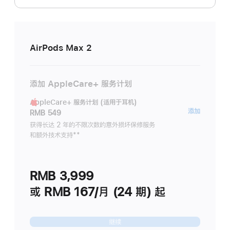
AirPods Max 2
添加 AppleCare+ 服务计划
AppleCare+ 服务计划 (适用于耳机)
AppleC
添加
RMB 549
服
获得长达 2 年的不限次数的意外损坏保修服务
和额外技术支持
脚
**
务
注
计
划
RMB 3,999
(适
用
或 RMB 167/月 (24 期) 起
于
耳
继续
机)