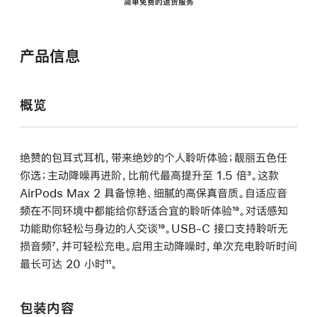
简单免费的退货服务
产品信息
概览
绝赞的包耳式耳机，带来绝妙的个人聆听体验；靓丽五色任
你选；主动降噪再进阶，比前代最高提升至 1.5 倍
脚
³。这款
AirPods Max 2 具备惊艳、细腻的高保真音质。自适应音
注
频在不同环境中都能给你舒适合宜的聆听体验
脚
¹⁹。对话感知
功能助你轻松与身边的人交谈
脚
¹⁹。USB-C 接口支持聆听无
注
损音频
脚
⁷，并可轻松充电。启用主动降噪时，单次充电聆听时间
注
最长可达 20 小时
注
脚
¹¹。
注
包装内容