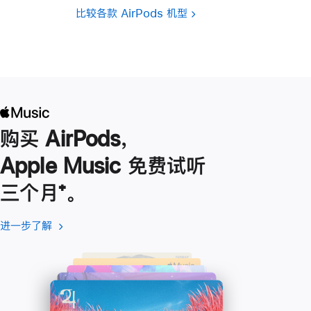
比较各款 AirPods 机型
购买 AirPods，
Apple Music 免费试听
三个月
脚
⁺。
注
进一步了解
进
(在
一
新
步
窗
了
口
解
中