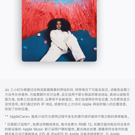
-
打
Apple
开)
Music
网
脚
∆∆
三小时为根据过往物流数据推算的预估时间，特殊情况下可能会延迟。该服务由第三
注
页
方合作伙伴提供，可能需额外支付运费，且仅适用于部分商品和寄送地址，具体以结账页
页
面为准。如果之后选择退货，运费将不会被退回。
我们会使用你所在位置，为你更快显示
送货选项。我们通过你的 IP 地址，或者你在上次访问 Apple 网站时输入的位置信息，
脚
找到了你的位置。
** AppleCare+ 服务计划可为使用过程中发生的意外损坏提供不限次数的保修服务。
⁺ 仅限新订阅用户。免费试用期结束后，每月收费为 RMB 12。优惠仅面向购买符合条件
的新设备的 Apple Music 新订阅用户限时提供。要兑换此优惠，需要将符合条件的音
频设备与运行最新版本 iOS 或 iPadOS 的 Apple 设备连接或配对。为 Apple