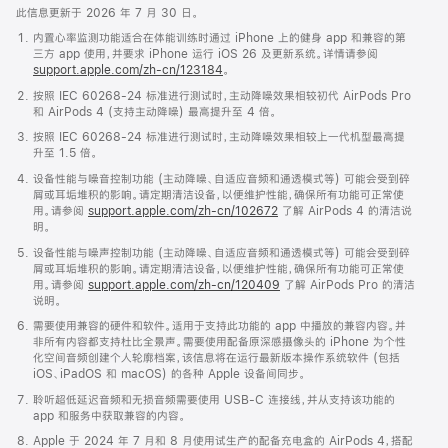
此信息更新于 2026 年 7 月 30 日。
内置心率监测功能适合在体能训练时通过 iPhone 上的健身 app 和兼容的第
三方 app 使用，并要求 iPhone 运行 iOS 26 及更新系统。详情请参阅
support.apple.com/zh-cn/123184
。
按照 IEC 60268-24 标准进行测试时，主动降噪效果相较初代 AirPods Pro
和 AirPods 4 (支持主动降噪) 最高提升至 4 倍。
按照 IEC 60268-24 标准进行测试时，主动降噪效果相较上一代机型最高提
升至 1.5 倍。
设备性能与噪音控制功能 (主动降噪、自适应音频和通透模式等) 可能会受到碎
屑或耳垢堆积的影响。请定期清洁设备，以便维护性能，确保所有功能可正常使
用。请参阅
support.apple.com/zh-cn/102672
了解 AirPods 4 的清洁说
明。
设备性能与噪声控制功能 (主动降噪、自适应音频和通透模式等) 可能会受到碎
屑或耳垢堆积的影响。请定期清洁设备，以便维护性能，确保所有功能可正常使
用。请参阅
support.apple.com/zh-cn/120409
了解 AirPods Pro 的清洁
说明。
需要使用兼容的硬件和软件。适用于支持此功能的 app 中播放的兼容内容。并
非所有内容都支持杜比全景声。需要使用配备原深感摄像头的 iPhone 为个性
化空间音频创建个人轮廓档案，该信息将在运行最新版本操作系统软件 (包括
iOS、iPadOS 和 macOS) 的各种 Apple 设备间同步。
聆听超低延迟音频和无损音频需要使用 USB-C 连接线，并从支持该功能的
app 和服务中获取兼容的内容。
Apple 于 2024 年 7 月和 8 月使用试生产的配备充电盒的 AirPods 4，搭配