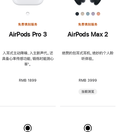
免费镌刻服务
免费镌刻服务
AirPods Pro 3
AirPods Max 2
入耳式主动降噪，入主新声代。还
绝赞的包耳式耳机，绝妙的个人聆
具备心率传感功能，锻炼时能测心
听体验。
率
脚
¹。
注
RMB 1899
RMB 3999
当前浏览