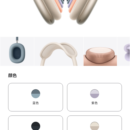
图库
图像
1
图库
图像
2
图库
图像
3
颜色
蓝色
紫色