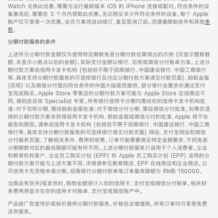
Watch 兑换此优惠，需要与运行最新版本 iOS 的 iPhone 连接或配对。符合条件的设
备激活后，需要在 3 个月内领取此优惠。无论购买多少件符合条件的设备，每个 Apple
账户仅可享受一次优惠。会员方案将自动续订，直至取消订阅。须遵循限制条件和其他
条
款
。
(在
新
分期付款服务的条件
窗
口
上述所示分期付款金额仅为使用特定期数免息分期付款估算得出的示例 (仅显示整数数
中
额，未显示小数点以后的金额)，实际支付金额以银行、花呗或微信分付账单为准。上述分
打
期付款方案由信用卡发卡机构 (包括但不限于招商银行、中国建设银行、中国工商银行
开)
等，具体支持分期付款服务的可选择银行及对应分期付款方案请见付款页面)、蚂蚁金服
(花呗) 以及微信分付面向符合条件的中国大陆居民提供。部分银行会要求你通过支付
宝完成购买。Apple Store 零售店的分期付款方案可能与 Apple Store 在线商店不
同，请到店咨询 Specialist 专家。所有银行信用卡分期均需经你的信用卡发卡机构批
准；对于花呗分期，需经蚂蚁金服批准；对于微信分付分期，需经微信分付批准。如果你选
择的分期付款方案未获得信用卡发卡机构、蚂蚁金服或微信分付的批准，Apple 将不会
被告知原因。请参阅信用卡发卡机构 (包括但不限于招商银行、中国建设银行、中国工商
银行等，具体支持分期付款服务的可选择银行请见付款页面) 网站、支付宝网站和微信
分付服务页面，了解相关条件、费用和收费。订单可能需要满足特定金额要求，不同免息
分期期数对应的最低限额可能有所不同。上述分期付款服务只适用于个人消费者。企业
和教育机构客户、企业员工购买计划 (EPP) 和 Apple 员工购买计划 (EPP) 适用的分
期付款方案可能与上述方案不同，详情请参见教育商店、EPP 在线商店和企业商店。公
司信用卡无资格申请分期。招商银行分期付款单笔订单最高限额为 RMB 150000。
当商品有货并/或发货时，购物金额将计入你的信用卡、支付宝或微信分付账单。相关财
务费用将显示在你的信用卡对账单、支付宝或微信账户中。
产品按广告宣传价或标价提供分期付款服务。价格包含增值税。所有订单均可享受免费
送货服务。