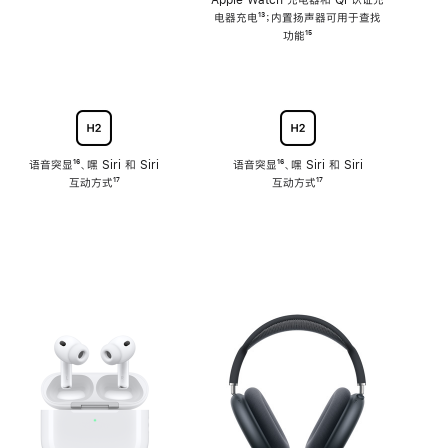
注
Apple Watch 充电器和 Qi 认证充
电器充电
脚
¹³；内置扬声器可用于查找
注
功能
脚
¹⁵
注
语音突显
脚
¹⁶、嘿 Siri 和 Siri
语音突显
脚
¹⁶、嘿 Siri 和 Siri
互动方式
注
脚
¹⁷
互动方式
注
脚
¹⁷
注
注