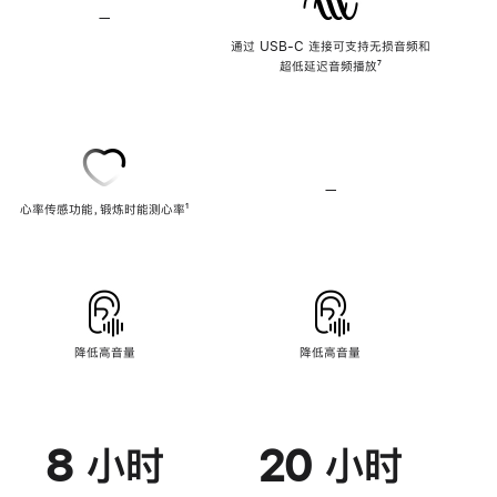
—
不
支
通过 USB-C 连接可支持无损音频和
持
超低延迟音频播放
脚
⁷
无
注
损
音
频
—
不
心率传感功能，锻炼时能测心率
脚
¹
支
注
持
心
率
传
感
功
能
降低高音量
降低高音量
8 小时
20 小时