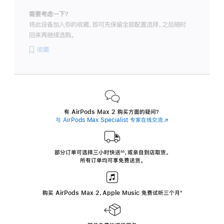
需要考虑一下？
将此设备加入你的收藏，即可先保留全部配置选择，之后随时
回来再继续选购。
收藏
有 AirPods Max 2 购买方面的疑问？
与 AirPods Max Specialist 专家在线交流
(在
新
窗
口
中
部分订单可选择三小时
快送
，
或亲自到店取货。
∆∆
 ${translate.store.a11y.footnote} 
打
所有订单均可享免费送货。
开)
购买 AirPods Max 2，Apple Music 免费试听三个月
‍脚
‍⁺
注