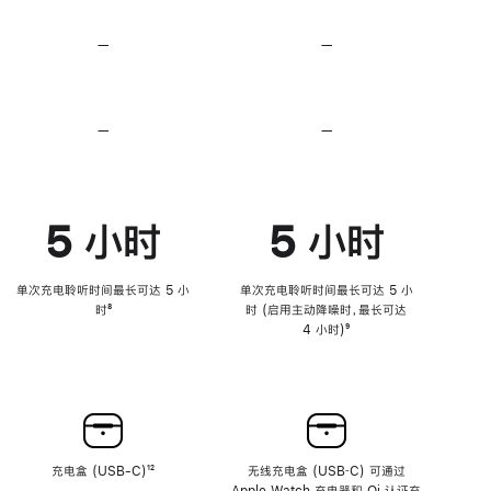
无
无
损
损
—
不
—
不
音
音
支
支
频
频
持
持
心
心
率
率
—
不
—
不
传
传
支
支
感
感
持
持
功
功
降
降
能
能
低
低
5 小时
5 小时
高
高
音
音
量
量
功
功
单次充电聆听时间最长可达 5 小
单次充电聆听时间最长可达 5 小
能
能
时
脚
⁸
时 (启用主动降噪时，最长可达
注
4 小时)
脚
⁹
注
充电盒 (USB-C)
脚
¹²
无线充电盒 (USB‑C) 可通过