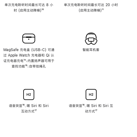
单次充电聆听时间最长可达 8 小
单次充电聆听时间最长可达 20 小时
时 (启用主动降噪)
脚
¹⁰
(启用主动降噪)
脚
¹¹
注
注
MagSafe 充电盒 (USB-C) 可通
智能耳机套
过 Apple Watch 充电器和 Qi 认
证充电器充电
脚
¹⁴；内置扬声器可用于
查找功能
注
脚
¹⁵；自带挂绳孔
注
语音突显
脚
¹⁶、嘿 Siri 和 Siri
语音突显
脚
¹⁶、嘿 Siri 和 Siri 互
互动方式
注
脚
¹⁷
注
动方式
脚
¹⁷
注
注