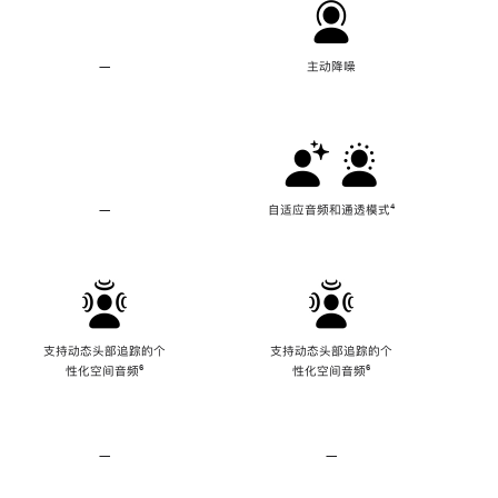
—
不
主动降噪
支
持
主
动
降
噪
—
不
自适应音频和通透模式
脚
⁴
支
注
持
自
适
应
音
频
支持动态头部追踪的个
支持动态头部追踪的个
和
性化空间音频
脚
⁶
性化空间音频
脚
⁶
通
注
注
透
模
式
—
不
—
不
支
支
持
持