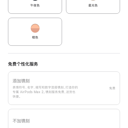
午夜色
星光色
橙色
免费个性化服务
添加镌刻
表情符号、名字、缩写和数字混搭镌刻，打造你的
免费
专属 AirPods Max 2。镌刻服务免费，送货也
快捷。
不加镌刻