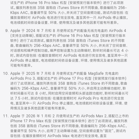
试生产的 iPhone 16 Pro Max 机型 (安装预发行版本软件) 进行了此项测
试。播放列表包括 358 首购自 iTunes Store 的不同歌曲，歌曲编码为 256-
Kbps AAC。音量调节至 50% 大小，并关闭了空间音频功能。测试内容包括：在
播放音频时对 AirPods 电池进行完全放电，直至其中一只 AirPods 停止播放。
电池续航时间依设备设置、环境、使用情况及诸多其他因素可能有所差异。
Apple 于 2024 年 7 月和 8 月使用试生产的配备无线充电盒的 AirPods 4
(支持主动降噪)，搭配试生产的 iPhone 16 Pro Max 机型 (安装预发行版本
软件) 进行了此项测试。播放列表包括 358 首购自 iTunes Store 的不同歌
曲，歌曲编码为 256-Kbps AAC。音量调节至 50% 大小，并关闭了空间音频、
对话感知和噪声控制功能。噪声控制设置为主动降噪时，聆听时间最长可达 4 小
时。测试内容包括：在播放音频时对 AirPods 电池进行完全放电，直至其中一只
AirPods 停止播放。电池续航时间依设备设置、环境、使用情况及诸多其他因素
可能有所差异。
Apple 于 2025 年 7 月和 8 月使用试生产的配备 MagSafe 充电盒的
AirPods Pro 3，搭配试生产的 iPhone 17 Pro 机型 (安装预发行版本软件)
进行了此项测试。播放列表包括 358 首购自 iTunes Store 的不同歌曲，歌曲
编码为 256-Kbps AAC。音量调节至 50% 大小，并启用主动降噪功能时，聆
听时间最长可达 8 小时。同时启用空间音频和头部追踪功能时，聆听时间最长可
达 7.5 小时。测试内容包括：在播放音频时对 AirPods Pro 电池进行完全放
电，直至其中一只 AirPods Pro 停止播放。电池续航时间依设备设置、环境、使
用情况及诸多其他因素可能有所差异。
Apple 于 2026 年 1 月和 2 月使用试生产的 AirPods Max 2，搭配已上市的
iPhone 17 Pro Max 机型 (安装预发行版本软件) 进行了此项测试。播放列表
包括 358 首购自 iTunes Store 的不同歌曲，歌曲编码为 256-Kbps AAC。
音量调节至 50% 大小，启用了主动降噪功能，空间音频设置为“固定”。测试内
容包括：在播放音频时对 AirPods Max 电池进行完全放电，直至