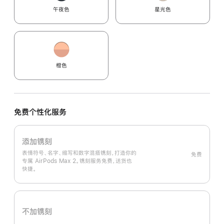
午夜色
星光色
橙色
免费个性化服务
添加镌刻
表情符号、名字、缩写和数字混搭镌刻，打造你的
免费
专属 AirPods Max 2。镌刻服务免费，送货也
快捷。
不加镌刻