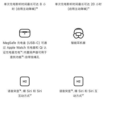
单次充电聆听时间最长可达 8 小
单次充电聆听时间最长可达 20 小时
时 (启用主动降噪)
脚
¹⁰
(启用主动降噪)
脚
¹¹
注
注
MagSafe 充电盒 (USB-C) 可通
智能耳机套
过 Apple Watch 充电器和 Qi 认
证充电器充电
脚
¹⁴；内置扬声器可用于
查找功能
注
脚
¹⁵；自带挂绳孔
注
语音突显
脚
¹⁶、嘿 Siri 和 Siri
语音突显
脚
¹⁶、嘿 Siri 和 Siri 互
互动方式
注
脚
¹⁷
注
动方式
脚
¹⁷
注
注