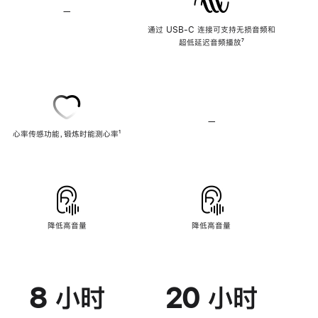
—
不
支
通过 USB-C 连接可支持无损音频和
持
超低延迟音频播放
脚
⁷
无
注
损
音
频
—
不
心率传感功能，锻炼时能测心率
脚
¹
支
注
持
心
率
传
感
功
能
降低高音量
降低高音量
8 小时
20 小时