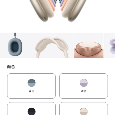
图库
图像
1
图库
图像
2
图库
图像
3
颜色
蓝色
紫色