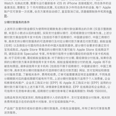
Watch 兑换此优惠，需要与运行最新版本 iOS 的 iPhone 连接或配对。符合条件的设
备激活后，需要在 3 个月内领取此优惠。无论购买多少件符合条件的设备，每个 Apple
账户仅可享受一次优惠。会员方案将自动续订，直至取消订阅。须遵循限制条件和其他
条
款
。
(在
新
分期付款服务的条件
窗
口
上述所示分期付款金额仅为使用特定期数免息分期付款估算得出的示例 (仅显示整数数
中
额，未显示小数点以后的金额)，实际支付金额以银行、花呗或微信分付账单为准。上述分
打
期付款方案由信用卡发卡机构 (包括但不限于招商银行、中国建设银行、中国工商银行
开)
等，具体支持分期付款服务的可选择银行及对应分期付款方案请见付款页面)、蚂蚁金服
(花呗) 以及微信分付面向符合条件的中国大陆居民提供。部分银行会要求你通过支付
宝完成购买。Apple Store 零售店的分期付款方案可能与 Apple Store 在线商店不
同，请到店咨询 Specialist 专家。所有银行信用卡分期均需经你的信用卡发卡机构批
准；对于花呗分期，需经蚂蚁金服批准；对于微信分付分期，需经微信分付批准。如果你选
择的分期付款方案未获得信用卡发卡机构、蚂蚁金服或微信分付的批准，Apple 将不会
被告知原因。请参阅信用卡发卡机构 (包括但不限于招商银行、中国建设银行、中国工商
银行等，具体支持分期付款服务的可选择银行请见付款页面) 网站、支付宝网站和微信
分付服务页面，了解相关条件、费用和收费。订单可能需要满足特定金额要求，不同免息
分期期数对应的最低限额可能有所不同。上述分期付款服务只适用于个人消费者。企业
和教育机构客户、企业员工购买计划 (EPP) 和 Apple 员工购买计划 (EPP) 适用的分
期付款方案可能与上述方案不同，详情请参见教育商店、EPP 在线商店和企业商店。公
司信用卡无资格申请分期。招商银行分期付款单笔订单最高限额为 RMB 150000。
当商品有货并/或发货时，购物金额将计入你的信用卡、支付宝或微信分付账单。相关财
务费用将显示在你的信用卡对账单、支付宝或微信账户中。
产品按广告宣传价或标价提供分期付款服务。价格包含增值税。所有订单均可享受免费
送货服务。