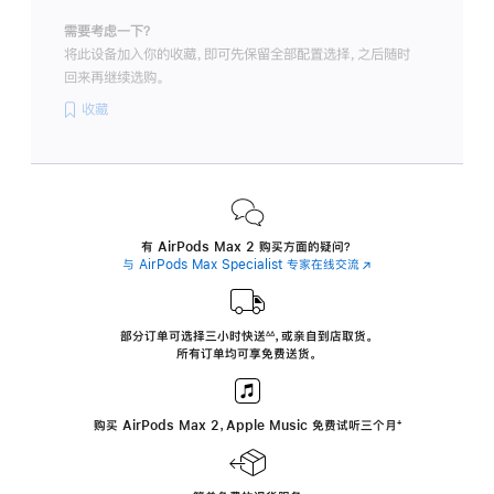
需要考虑一下？
将此设备加入你的收藏，即可先保留全部配置选择，之后随时
回来再继续选购。
收藏
有 AirPods Max 2 购买方面的疑问？
与 AirPods Max Specialist 专家在线交流
(在
新
窗
口
中
部分订单可选择三小时
快送
，
或亲自到店取货。
∆∆
 ${translate.store.a11y.footnote} 
打
所有订单均可享免费送货。
开)
购买 AirPods Max 2，Apple Music 免费试听三个月
‍脚
‍⁺
注