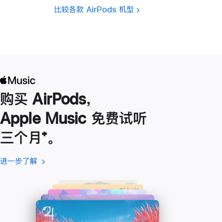
比较各款 AirPods 机型
购买 AirPods，
Apple Music 免费试听
三个月
脚
⁺。
注
进一步了解
进
(在
一
新
步
窗
了
口
解
中