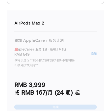
AirPods Max 2
添加 AppleCare+ 服务计划
AppleCare+ 服务计划 (适用于耳机)
AppleC
添加
RMB 549
服
获得长达 2 年的不限次数的意外损坏保修服务
和额外技术支持
脚
**
务
注
计
划
RMB 3,999
(适
用
或 RMB 167/月 (24 期) 起
于
耳
继续
机)