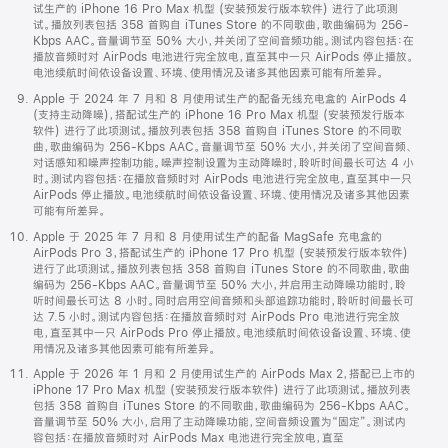
试生产的 iPhone 16 Pro Max 机型 (安装预发行版本软件) 进行了此项测
试。播放列表包括 358 首购自 iTunes Store 的不同歌曲，歌曲编码为 256-
Kbps AAC。音量调节至 50% 大小，并关闭了空间音频功能。测试内容包括：在
播放音频时对 AirPods 电池进行完全放电，直至其中一只 AirPods 停止播放。
电池续航时间依设备设置、环境、使用情况及诸多其他因素可能有所差异。
Apple 于 2024 年 7 月和 8 月使用试生产的配备无线充电盒的 AirPods 4
(支持主动降噪)，搭配试生产的 iPhone 16 Pro Max 机型 (安装预发行版本
软件) 进行了此项测试。播放列表包括 358 首购自 iTunes Store 的不同歌
曲，歌曲编码为 256-Kbps AAC。音量调节至 50% 大小，并关闭了空间音频、
对话感知和噪声控制功能。噪声控制设置为主动降噪时，聆听时间最长可达 4 小
时。测试内容包括：在播放音频时对 AirPods 电池进行完全放电，直至其中一只
AirPods 停止播放。电池续航时间依设备设置、环境、使用情况及诸多其他因素
可能有所差异。
Apple 于 2025 年 7 月和 8 月使用试生产的配备 MagSafe 充电盒的
AirPods Pro 3，搭配试生产的 iPhone 17 Pro 机型 (安装预发行版本软件)
进行了此项测试。播放列表包括 358 首购自 iTunes Store 的不同歌曲，歌曲
编码为 256-Kbps AAC。音量调节至 50% 大小，并启用主动降噪功能时，聆
听时间最长可达 8 小时。同时启用空间音频和头部追踪功能时，聆听时间最长可
达 7.5 小时。测试内容包括：在播放音频时对 AirPods Pro 电池进行完全放
电，直至其中一只 AirPods Pro 停止播放。电池续航时间依设备设置、环境、使
用情况及诸多其他因素可能有所差异。
Apple 于 2026 年 1 月和 2 月使用试生产的 AirPods Max 2，搭配已上市的
iPhone 17 Pro Max 机型 (安装预发行版本软件) 进行了此项测试。播放列表
包括 358 首购自 iTunes Store 的不同歌曲，歌曲编码为 256-Kbps AAC。
音量调节至 50% 大小，启用了主动降噪功能，空间音频设置为“固定”。测试内
容包括：在播放音频时对 AirPods Max 电池进行完全放电，直至