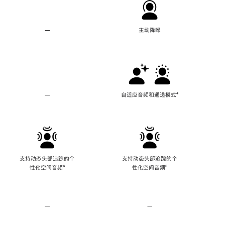
—
不
主动降噪
支
持
主
动
降
噪
—
不
自适应音频和通透模式
脚
⁴
支
注
持
自
适
应
音
频
支持动态头部追踪的个
支持动态头部追踪的个
和
性化空间音频
脚
⁶
性化空间音频
脚
⁶
通
注
注
透
模
式
—
不
—
不
支
支
持
持