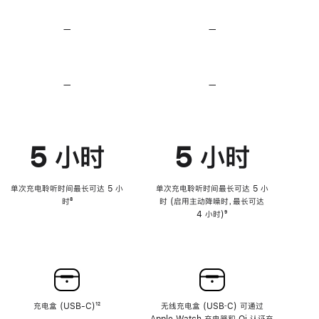
无
无
损
损
—
不
—
不
音
音
支
支
频
频
持
持
心
心
率
率
—
不
—
不
传
传
支
支
感
感
持
持
功
功
降
降
能
能
低
低
5 小时
5 小时
高
高
音
音
量
量
功
功
单次充电聆听时间最长可达 5 小
单次充电聆听时间最长可达 5 小
能
能
时
脚
⁸
时 (启用主动降噪时，最长可达
注
4 小时)
脚
⁹
注
充电盒 (USB-C)
脚
¹²
无线充电盒 (USB‑C) 可通过