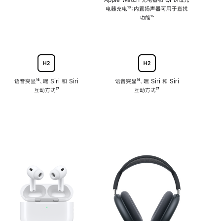
注
Apple Watch 充电器和 Qi 认证充
电器充电
脚
¹³；内置扬声器可用于查找
注
功能
脚
¹⁵
注
语音突显
脚
¹⁶、嘿 Siri 和 Siri
语音突显
脚
¹⁶、嘿 Siri 和 Siri
互动方式
注
脚
¹⁷
互动方式
注
脚
¹⁷
注
注