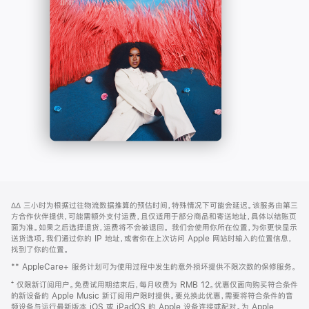
-
打
Apple
开)
Music
网
脚
∆∆
三小时为根据过往物流数据推算的预估时间，特殊情况下可能会延迟。该服务由第三
注
页
方合作伙伴提供，可能需额外支付运费，且仅适用于部分商品和寄送地址，具体以结账页
页
面为准。如果之后选择退货，运费将不会被退回。
我们会使用你所在位置，为你更快显示
送货选项。我们通过你的 IP 地址，或者你在上次访问 Apple 网站时输入的位置信息，
脚
找到了你的位置。
** AppleCare+ 服务计划可为使用过程中发生的意外损坏提供不限次数的保修服务。
⁺ 仅限新订阅用户。免费试用期结束后，每月收费为 RMB 12。优惠仅面向购买符合条件
的新设备的 Apple Music 新订阅用户限时提供。要兑换此优惠，需要将符合条件的音
频设备与运行最新版本 iOS 或 iPadOS 的 Apple 设备连接或配对。为 Apple