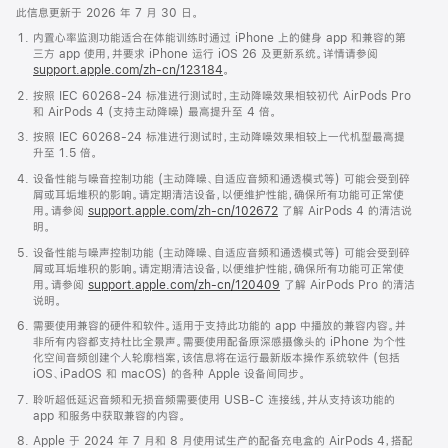
此信息更新于 2026 年 7 月 30 日。
内置心率监测功能适合在体能训练时通过 iPhone 上的健身 app 和兼容的第
三方 app 使用，并要求 iPhone 运行 iOS 26 及更新系统。详情请参阅
support.apple.com/zh-cn/123184
。
按照 IEC 60268-24 标准进行测试时，主动降噪效果相较初代 AirPods Pro
和 AirPods 4 (支持主动降噪) 最高提升至 4 倍。
按照 IEC 60268-24 标准进行测试时，主动降噪效果相较上一代机型最高提
升至 1.5 倍。
设备性能与噪音控制功能 (主动降噪、自适应音频和通透模式等) 可能会受到碎
屑或耳垢堆积的影响。请定期清洁设备，以便维护性能，确保所有功能可正常使
用。请参阅
support.apple.com/zh-cn/102672
了解 AirPods 4 的清洁说
明。
设备性能与噪声控制功能 (主动降噪、自适应音频和通透模式等) 可能会受到碎
屑或耳垢堆积的影响。请定期清洁设备，以便维护性能，确保所有功能可正常使
用。请参阅
support.apple.com/zh-cn/120409
了解 AirPods Pro 的清洁
说明。
需要使用兼容的硬件和软件。适用于支持此功能的 app 中播放的兼容内容。并
非所有内容都支持杜比全景声。需要使用配备原深感摄像头的 iPhone 为个性
化空间音频创建个人轮廓档案，该信息将在运行最新版本操作系统软件 (包括
iOS、iPadOS 和 macOS) 的各种 Apple 设备间同步。
聆听超低延迟音频和无损音频需要使用 USB-C 连接线，并从支持该功能的
app 和服务中获取兼容的内容。
Apple 于 2024 年 7 月和 8 月使用试生产的配备充电盒的 AirPods 4，搭配