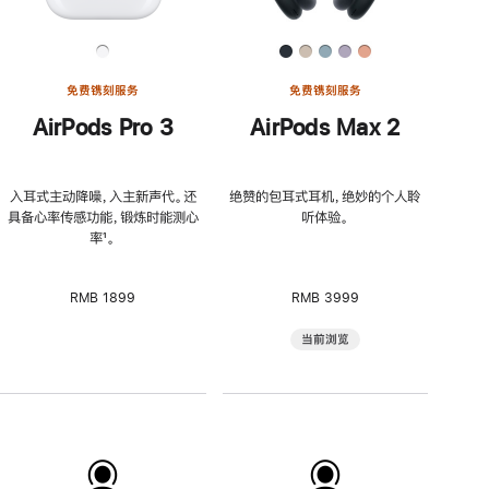
免费镌刻服务
免费镌刻服务
AirPods Pro 3
AirPods Max 2
入耳式主动降噪，入主新声代。还
绝赞的包耳式耳机，绝妙的个人聆
具备心率传感功能，锻炼时能测心
听体验。
率
脚
¹。
注
RMB 1899
RMB 3999
当前浏览