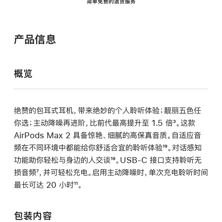
简单免费的退货服务
产品信息
概览
绝赞的包耳式耳机，带来绝妙的个人聆听体验；靓丽五色任
你选；主动降噪再进阶，比前代最高提升至 1.5 倍
脚
³。这款
AirPods Max 2 具备惊艳、细腻的高保真音质。自适应音
注
频在不同环境中都能给你舒适合宜的聆听体验
脚
¹⁹。对话感知
功能助你轻松与身边的人交谈
脚
¹⁹。USB-C 接口支持聆听无
注
损音频
脚
⁷，并可轻松充电。启用主动降噪时，单次充电聆听时间
注
最长可达 20 小时
注
脚
¹¹。
注
包装内容