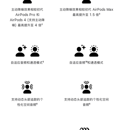
主动降噪效果相较初代
主动降噪效果相较初代 AirPods Max
AirPods Pro 和
最高提升至 1.5 倍
脚
³
AirPods 4 (支持主动降
注
噪) 最高提升至 4 倍
脚
²
注
自适应音频和通透模式
脚
⁵
自适应音频
脚
¹⁸和通透模式
注
注
支持动态头部追踪的个
支持动态头部追踪的个性化空间
性化空间音频
脚
⁶
音频
脚
⁶
注
注